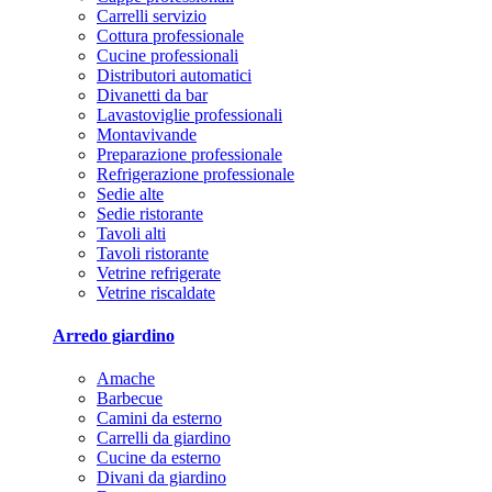
Carrelli servizio
Cottura professionale
Cucine professionali
Distributori automatici
Divanetti da bar
Lavastoviglie professionali
Montavivande
Preparazione professionale
Refrigerazione professionale
Sedie alte
Sedie ristorante
Tavoli alti
Tavoli ristorante
Vetrine refrigerate
Vetrine riscaldate
Arredo giardino
Amache
Barbecue
Camini da esterno
Carrelli da giardino
Cucine da esterno
Divani da giardino