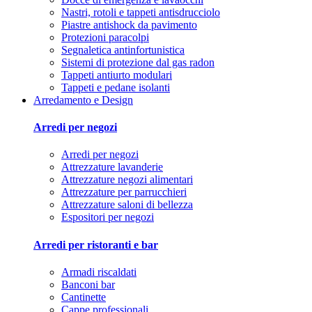
Nastri, rotoli e tappeti antisdrucciolo
Piastre antishock da pavimento
Protezioni paracolpi
Segnaletica antinfortunistica
Sistemi di protezione dal gas radon
Tappeti antiurto modulari
Tappeti e pedane isolanti
Arredamento e Design
Arredi per negozi
Arredi per negozi
Attrezzature lavanderie
Attrezzature negozi alimentari
Attrezzature per parrucchieri
Attrezzature saloni di bellezza
Espositori per negozi
Arredi per ristoranti e bar
Armadi riscaldati
Banconi bar
Cantinette
Cappe professionali