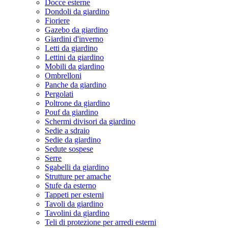
Docce esterne
Dondoli da giardino
Fioriere
Gazebo da giardino
Giardini d'inverno
Letti da giardino
Lettini da giardino
Mobili da giardino
Ombrelloni
Panche da giardino
Pergolati
Poltrone da giardino
Pouf da giardino
Schermi divisori da giardino
Sedie a sdraio
Sedie da giardino
Sedute sospese
Serre
Sgabelli da giardino
Strutture per amache
Stufe da esterno
Tappeti per esterni
Tavoli da giardino
Tavolini da giardino
Teli di protezione per arredi esterni