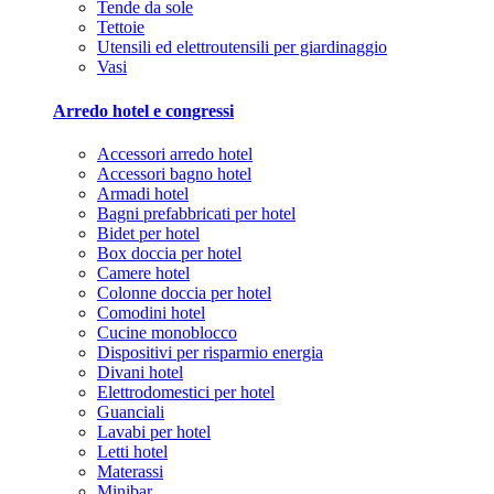
Tende da sole
Tettoie
Utensili ed elettroutensili per giardinaggio
Vasi
Arredo hotel e congressi
Accessori arredo hotel
Accessori bagno hotel
Armadi hotel
Bagni prefabbricati per hotel
Bidet per hotel
Box doccia per hotel
Camere hotel
Colonne doccia per hotel
Comodini hotel
Cucine monoblocco
Dispositivi per risparmio energia
Divani hotel
Elettrodomestici per hotel
Guanciali
Lavabi per hotel
Letti hotel
Materassi
Minibar