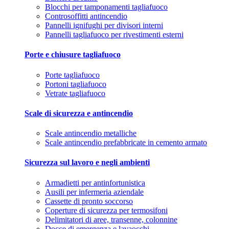
Blocchi per tamponamenti tagliafuoco
Controsoffitti antincendio
Pannelli ignifughi per divisori interni
Pannelli tagliafuoco per rivestimenti esterni
Porte e chiusure tagliafuoco
Porte tagliafuoco
Portoni tagliafuoco
Vetrate tagliafuoco
Scale di sicurezza e antincendio
Scale antincendio metalliche
Scale antincendio prefabbricate in cemento armato
Sicurezza sul lavoro e negli ambienti
Armadietti per antinfortunistica
Ausili per infermeria aziendale
Cassette di pronto soccorso
Coperture di sicurezza per termosifoni
Delimitatori di aree, transenne, colonnine
Docce di emergenza e lavaocchi