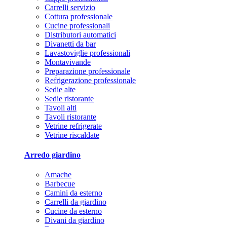
Carrelli servizio
Cottura professionale
Cucine professionali
Distributori automatici
Divanetti da bar
Lavastoviglie professionali
Montavivande
Preparazione professionale
Refrigerazione professionale
Sedie alte
Sedie ristorante
Tavoli alti
Tavoli ristorante
Vetrine refrigerate
Vetrine riscaldate
Arredo giardino
Amache
Barbecue
Camini da esterno
Carrelli da giardino
Cucine da esterno
Divani da giardino