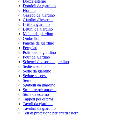
Docce esterne
Dondoli da giardino
Fioriere
Gazebo da giardino
Giardini d'inverno
Letti da giardino
Lettini da giardino
Mobili da giardino
Ombrelloni
Panche da giardino
Pergolati
Poltrone da giardino
Pouf da giardino
Schermi divisori da giardino
Sedie a sdraio
Sedie da giardino
Sedute sospese
Serre
Sgabelli da giardino
Strutture per amache
Stufe da esterno
Tappeti per esterni
Tavoli da giardino
Tavolini da giardino
Teli di protezione per arredi esterni