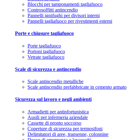
Blocchi per tamponamenti tagliafuoco
Controsoffitti antincendio
Pannelli ignifughi per divisori interni
Pannelli tagliafuoco per rivestimenti esterni
Porte e chiusure tagliafuoco
Porte tagliafuoco
Portoni tagliafuoco
Vetrate tagliafuoco
Scale di sicurezza e antincendio
Scale antincendio metalliche
Scale antincendio prefabbricate in cemento armato
Sicurezza sul lavoro e negli ambienti
Armadietti per antinfortunistica
Ausili per infermeria aziendale
Cassette di pronto soccorso
Coperture di sicurezza per termosifoni
Delimitatori di aree, transenne, colonnine
Docce di emergenza e lavaocchi