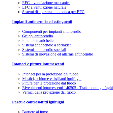
EFC a ventilazione meccanica
EFC a ventilazione naturale
Sistemi di apertura automatica per EFC
Impianti antincendio ed estinguenti
Componenti per impianti antincendio
Gruppi antincendio
Idranti e manichette
Sistemi antincendio a sprinkler
Sistemi antincendio speciali
Sistemi di rilevazione ed allarme antincendio
Intonaci e pitture intumescenti
Intonaci per la protezione dal fuoco
Mastici, schiume e sigillanti ignifughi
Pitture per la protezione dal fuoco
Rivestimenti intumescenti 140505 - Trattamenti ignifughi
Vernici della protezione dal fuoco
Pareti e controsoffitti ignifughi
Barriere al fumo