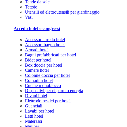
Tende da sole
Tettoie
Utensili ed elettroutensili per giardinaggio
Vasi
Arredo hotel e congressi
Accessori arredo hotel
Accessori bagno hotel
Armadi hotel
Bagni prefabbricati per hotel
Bidet per hotel
Box doccia per hotel
Camere hotel
Colonne doccia per hotel
Comodini hotel
Cucine monoblocco
Dispositivi per risparmio energia
Divani hotel
Elettrodomestici per hotel
Guanciali
Lavabi per hotel
Letti hotel
Materassi
Minibar