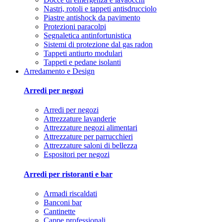
Nastri, rotoli e tappeti antisdrucciolo
Piastre antishock da pavimento
Protezioni paracolpi
Segnaletica antinfortunistica
Sistemi di protezione dal gas radon
Tappeti antiurto modulari
Tappeti e pedane isolanti
Arredamento e Design
Arredi per negozi
Arredi per negozi
Attrezzature lavanderie
Attrezzature negozi alimentari
Attrezzature per parrucchieri
Attrezzature saloni di bellezza
Espositori per negozi
Arredi per ristoranti e bar
Armadi riscaldati
Banconi bar
Cantinette
Cappe professionali