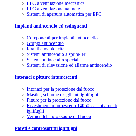
EFC a ventilazione meccanica
EFC a ventilazione naturale
Sistemi di apertura automatica per EFC
Impianti antincendio ed estinguenti
Componenti per impianti antincendio
Gruppi antincendio
Idranti e manichette
Sistemi antincendio a sprinkler
Sistemi antincendio speciali
Sistemi di rilevazione ed allarme antincendio
Intonaci e pitture intumescenti
Intonaci per la protezione dal fuoco
Mastici, schiume e sigillanti ignifughi
Pitture per la protezione dal fuoco
Rivestimenti intumescenti 140505 - Trattamenti
ignifughi
Vernici della protezione dal fuoco
Pareti e controsoffitti ignifughi