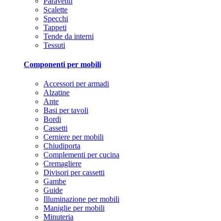
Paraventi
Scalette
Specchi
Tappeti
Tende da interni
Tessuti
Componenti per mobili
Accessori per armadi
Alzatine
Ante
Basi per tavoli
Bordi
Cassetti
Cerniere per mobili
Chiudiporta
Complementi per cucina
Cremagliere
Divisori per cassetti
Gambe
Guide
Illuminazione per mobili
Maniglie per mobili
Minuteria