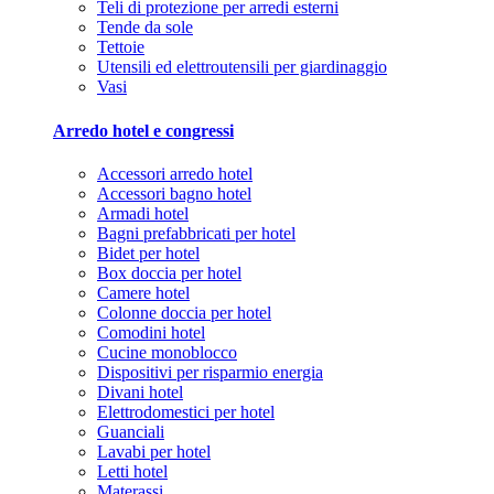
Teli di protezione per arredi esterni
Tende da sole
Tettoie
Utensili ed elettroutensili per giardinaggio
Vasi
Arredo hotel e congressi
Accessori arredo hotel
Accessori bagno hotel
Armadi hotel
Bagni prefabbricati per hotel
Bidet per hotel
Box doccia per hotel
Camere hotel
Colonne doccia per hotel
Comodini hotel
Cucine monoblocco
Dispositivi per risparmio energia
Divani hotel
Elettrodomestici per hotel
Guanciali
Lavabi per hotel
Letti hotel
Materassi