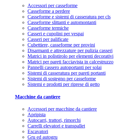
Accessori per casseforme
Casseforme a perdere
Casseforme e sistemi di casseratura per cls
Casseforme slittanti e automontanti
Casseforme termiche
Casseri e cupolini per vespai
Casseri per palificate
Cubettiere, casseforme per provini
Disarmanti e attrezzature per pulizia casseri
Matrici in polistirolo per elementi decorativi
Matrici per pareti facciavista in calcestruzzo
Pannelli cassero autoportanti per solai
Sistemi di casseratura per pareti portanti
Sistemi di sostegno per casseforme
Sistemi e prodotti per riprese di getto
Macchine da cantiere
Accessori per macchine da cantiere
Apripista
Autocarri, trattori, rimorchi
Carrelli elevatori e transpallet
Escavatori
Gru ed autogru