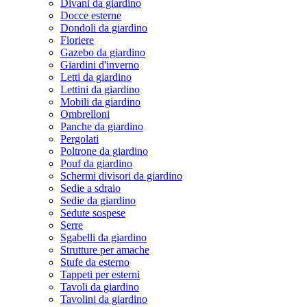
Divani da giardino
Docce esterne
Dondoli da giardino
Fioriere
Gazebo da giardino
Giardini d'inverno
Letti da giardino
Lettini da giardino
Mobili da giardino
Ombrelloni
Panche da giardino
Pergolati
Poltrone da giardino
Pouf da giardino
Schermi divisori da giardino
Sedie a sdraio
Sedie da giardino
Sedute sospese
Serre
Sgabelli da giardino
Strutture per amache
Stufe da esterno
Tappeti per esterni
Tavoli da giardino
Tavolini da giardino