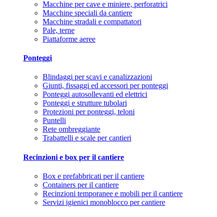
Macchine per cave e miniere, perforatrici
Macchine speciali da cantiere
Macchine stradali e compattatori
Pale, terne
Piattaforme aeree
Ponteggi
Blindaggi per scavi e canalizzazioni
Giunti, fissaggi ed accessori per ponteggi
Ponteggi autosollevanti ed elettrici
Ponteggi e strutture tubolari
Protezioni per ponteggi, teloni
Puntelli
Rete ombreggiante
Trabattelli e scale per cantieri
Recinzioni e box per il cantiere
Box e prefabbricati per il cantiere
Containers per il cantiere
Recinzioni temporanee e mobili per il cantiere
Servizi igienici monoblocco per cantiere