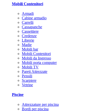
Mobili Contenitori
Armadi
Cabine armadio
Carrelli
Cassapanche
Cassettiere
Credenze
Librerie
Madie
Mobili bar
Mobili Contenitori
Mobili da Ingresso
Mobili porta computer
Mobili TV
Pareti Attrezzate
Pensili
Scarpiere
Vetrine
Piscine
Attrezzature per piscina
Bordi per piscina