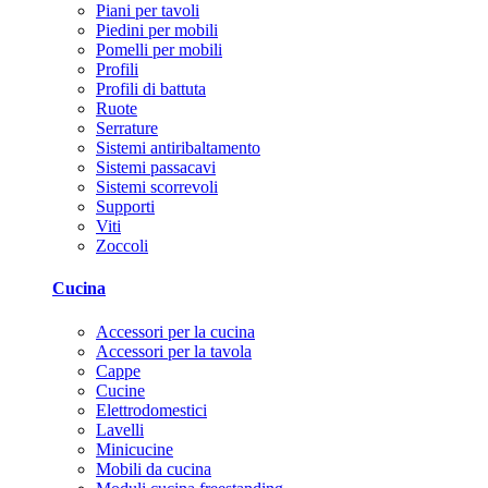
Piani per tavoli
Piedini per mobili
Pomelli per mobili
Profili
Profili di battuta
Ruote
Serrature
Sistemi antiribaltamento
Sistemi passacavi
Sistemi scorrevoli
Supporti
Viti
Zoccoli
Cucina
Accessori per la cucina
Accessori per la tavola
Cappe
Cucine
Elettrodomestici
Lavelli
Minicucine
Mobili da cucina