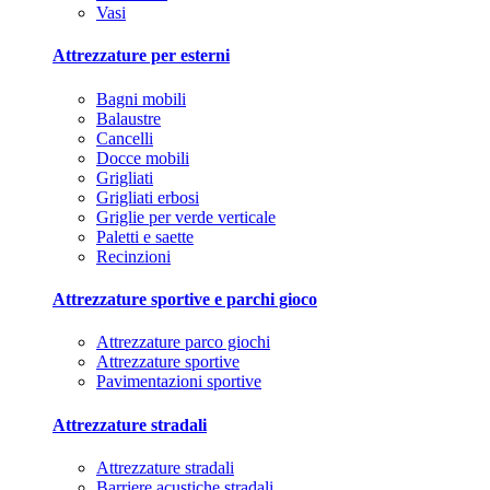
Vasi
Attrezzature per esterni
Bagni mobili
Balaustre
Cancelli
Docce mobili
Grigliati
Grigliati erbosi
Griglie per verde verticale
Paletti e saette
Recinzioni
Attrezzature sportive e parchi gioco
Attrezzature parco giochi
Attrezzature sportive
Pavimentazioni sportive
Attrezzature stradali
Attrezzature stradali
Barriere acustiche stradali