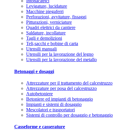
Intonacatrici
Levigature, lucidature
Macchine piegaferri
Perforazioni, avvitature, fissaggi
Pitturazioni, verniciature
Quadri elettrici da cantiere
Saldature, incollature
Tagli e demolizioni
Teli,sacchi e bobine di carta
Utensili manuali
Utensili per la lavorazione del legno
Utensili per la lavorazione del metallo
Betonaggi e dosaggi
Attrezzature per il trattamento del calcestruzzo
Attrezzature per posa del calcestruzzo
Autobetoniere
Betoniere ed impianti di betonaggio
Impianti e sistemi di dosaggio
Mescolatori e trasportatori
Sistemi di controllo per dosaggio e betonaggio
Casseforme e casserature