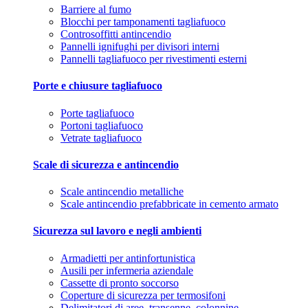
Barriere al fumo
Blocchi per tamponamenti tagliafuoco
Controsoffitti antincendio
Pannelli ignifughi per divisori interni
Pannelli tagliafuoco per rivestimenti esterni
Porte e chiusure tagliafuoco
Porte tagliafuoco
Portoni tagliafuoco
Vetrate tagliafuoco
Scale di sicurezza e antincendio
Scale antincendio metalliche
Scale antincendio prefabbricate in cemento armato
Sicurezza sul lavoro e negli ambienti
Armadietti per antinfortunistica
Ausili per infermeria aziendale
Cassette di pronto soccorso
Coperture di sicurezza per termosifoni
Delimitatori di aree, transenne, colonnine