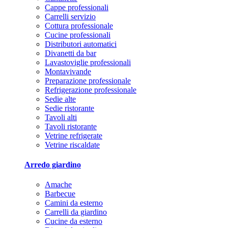
Cappe professionali
Carrelli servizio
Cottura professionale
Cucine professionali
Distributori automatici
Divanetti da bar
Lavastoviglie professionali
Montavivande
Preparazione professionale
Refrigerazione professionale
Sedie alte
Sedie ristorante
Tavoli alti
Tavoli ristorante
Vetrine refrigerate
Vetrine riscaldate
Arredo giardino
Amache
Barbecue
Camini da esterno
Carrelli da giardino
Cucine da esterno