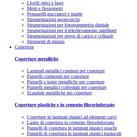
Livelli ottici e laser
Metri e flessometri
Pennarelli,tracciatori e matite
Strumentazioni geotecniche
Strumentazioni per fotogrammetria digitale
Strumentazioni per il telerilevamento satellitare
Strumentazioni per prove di carico e collaudi
Strumenti di misura
Coperture
Coperture metalliche
Laminati metallici continui per coperture
Pannelli compositi per coperture
Pannelli e lastre metalliche per coperture
Pannelli metallici coibentati per coperture
Scandole metalliche per coperture
Coperture plastiche e in cemento fibrorinforzato
Coperture in laminati plastici ad elementi curvi
Lastre di copertura in cemento fibrorinforzato
Pannelli di copertura in laminati plastici opachi
Pannelli di copertura in laminati plastici traslucidi