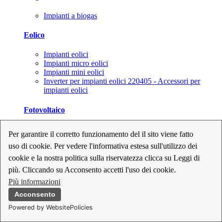
Impianti a biogas
Eolico
Impianti eolici
Impianti micro eolici
Impianti mini eolici
Inverter per impianti eolici 220405 - Accessori per
impianti eolici
Fotovoltaico
Cavi, connettori e sezionatori per impianti fotovoltaici
Per garantire il corretto funzionamento del il sito viene fatto
Inverter per impianti fotovoltaici
uso di cookie. Per vedere l'informativa estesa sull'utilizzo dei
Kit per impianti fotovoltaici
Moduli fotovoltaici
cookie e la nostra politica sulla riservatezza clicca su Leggi di
Sistemi di monitoraggio per impianti fotovoltaici
più. Cliccando su Acconsento accetti l'uso dei cookie.
Strumenti di collaudo e configurazione per impianti
Più informazioni
fotovoltaici
Supporti per impianti fotovoltaici
Acconsento
Powered by WebsitePolicies
Geotermia