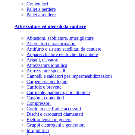
Contenitori
Pallet a perdere
Pallet a rendere
Attrezzature ed utensili da cantiere
Abrasioni, sabbiature, smerigliature
Alternatori e trasformatori
Antifurto e sistemi satellitari da cantiere
Apparecchiature elettriche da cantiere
Argani, elevatori
Attrezzatura idraulica
Attrezzature speciali
Cannelli e saldatori per impermeabilizzazioni
Carpenteria per legno
Carriole e bravette
Carrucole, paranchi, cric idraulici
Cassoni, contenitori
Compressori
Corde,trecce,funi e accessori
Dischi e carotatrici diamantati
Elettroutensili in genere
Gruppi elettrogeni e generatori
Idropulitrici