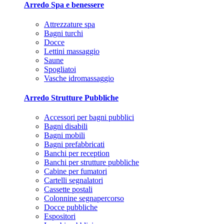
Arredo Spa e benessere
Attrezzature spa
Bagni turchi
Docce
Lettini massaggio
Saune
Spogliatoi
Vasche idromassaggio
Arredo Strutture Pubbliche
Accessori per bagni pubblici
Bagni disabili
Bagni mobili
Bagni prefabbricati
Banchi per reception
Banchi per strutture pubbliche
Cabine per fumatori
Cartelli segnalatori
Cassette postali
Colonnine segnapercorso
Docce pubbliche
Espositori