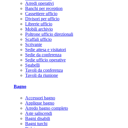
Arredi operativi
Banchi per reception
Cassettiere ufficio
Divisori per ufficio
Librerie ufficio
Mobili archivio
Poltrone ufficio direzionali
Scaffali ufficio
Scrivanie
Sedie attesa e visitatori
Sedie da conferenza
Sedie ufficio operative
Sgabelli
Tavoli da conferenza
Tavoli da riunione
Bagno
Accessori bagno
Applique bagno
Arredo bagno completo
Aste saliscendi
Bagni disabili
Bagni turchi