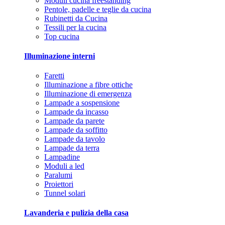
Moduli cucina freestanding
Pentole, padelle e teglie da cucina
Rubinetti da Cucina
Tessili per la cucina
Top cucina
Illuminazione interni
Faretti
Illuminazione a fibre ottiche
Illuminazione di emergenza
Lampade a sospensione
Lampade da incasso
Lampade da parete
Lampade da soffitto
Lampade da tavolo
Lampade da terra
Lampadine
Moduli a led
Paralumi
Proiettori
Tunnel solari
Lavanderia e pulizia della casa