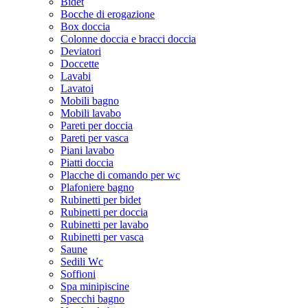
Bidet
Bocche di erogazione
Box doccia
Colonne doccia e bracci doccia
Deviatori
Doccette
Lavabi
Lavatoi
Mobili bagno
Mobili lavabo
Pareti per doccia
Pareti per vasca
Piani lavabo
Piatti doccia
Placche di comando per wc
Plafoniere bagno
Rubinetti per bidet
Rubinetti per doccia
Rubinetti per lavabo
Rubinetti per vasca
Saune
Sedili Wc
Soffioni
Spa minipiscine
Specchi bagno