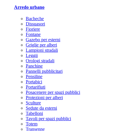
Arredo urbano
Bacheche
Dissuasori
Fioriere
Fontane
Gazebo per esterni
Griglie per alberi
Lampioni stradali
Leggii
Orologi stradali
Panchine
Pannelli pubblicitari
Pensiline
Portabici
Portarifiuti
Posacenere per spazi pubblici
Protezioni per alberi
Sculture
Sedute da esterni
Tabelloni
Tavoli per spazi pubblici
Totem
Transenne