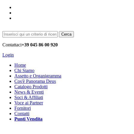
Cerca
Contattaci
+39 045 86 00 920
Login
Home
Chi Siamo
Assetto e Organigramma
Cos'è Panorama Deus
Catalogo Prodotti
News & Eventi
Soci & Affiliati
Voce ai Partner
Fornitori
Contatti
Punti Vendita