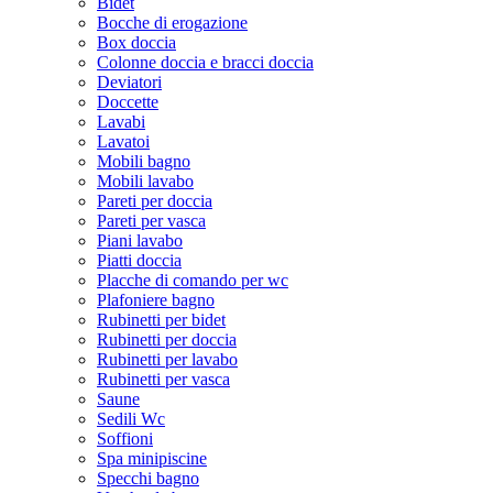
Bidet
Bocche di erogazione
Box doccia
Colonne doccia e bracci doccia
Deviatori
Doccette
Lavabi
Lavatoi
Mobili bagno
Mobili lavabo
Pareti per doccia
Pareti per vasca
Piani lavabo
Piatti doccia
Placche di comando per wc
Plafoniere bagno
Rubinetti per bidet
Rubinetti per doccia
Rubinetti per lavabo
Rubinetti per vasca
Saune
Sedili Wc
Soffioni
Spa minipiscine
Specchi bagno