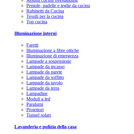
Moduli cucina freestanding
Pentole, padelle e teglie da cucina
Rubinetti da Cucina
Tessili per la cucina
Top cucina
Illuminazione interni
Faretti
Illuminazione a fibre ottiche
Illuminazione di emergenza
Lampade a sospensione
Lampade da incasso
Lampade da parete
Lampade da soffitto
Lampade da tavolo
Lampade da terra
Lampadine
Moduli a led
Paralumi
Proiettori
Tunnel solari
Lavanderia e pulizia della casa