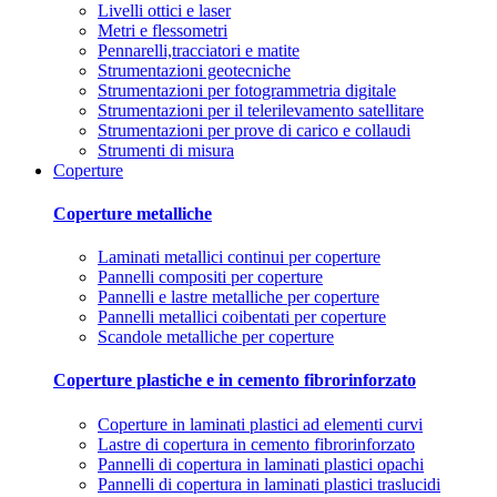
Livelli ottici e laser
Metri e flessometri
Pennarelli,tracciatori e matite
Strumentazioni geotecniche
Strumentazioni per fotogrammetria digitale
Strumentazioni per il telerilevamento satellitare
Strumentazioni per prove di carico e collaudi
Strumenti di misura
Coperture
Coperture metalliche
Laminati metallici continui per coperture
Pannelli compositi per coperture
Pannelli e lastre metalliche per coperture
Pannelli metallici coibentati per coperture
Scandole metalliche per coperture
Coperture plastiche e in cemento fibrorinforzato
Coperture in laminati plastici ad elementi curvi
Lastre di copertura in cemento fibrorinforzato
Pannelli di copertura in laminati plastici opachi
Pannelli di copertura in laminati plastici traslucidi