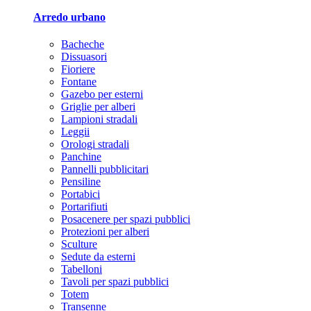
Arredo urbano
Bacheche
Dissuasori
Fioriere
Fontane
Gazebo per esterni
Griglie per alberi
Lampioni stradali
Leggii
Orologi stradali
Panchine
Pannelli pubblicitari
Pensiline
Portabici
Portarifiuti
Posacenere per spazi pubblici
Protezioni per alberi
Sculture
Sedute da esterni
Tabelloni
Tavoli per spazi pubblici
Totem
Transenne