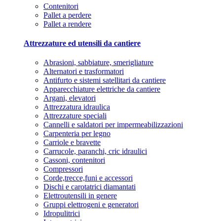
Contenitori
Pallet a perdere
Pallet a rendere
Attrezzature ed utensili da cantiere
Abrasioni, sabbiature, smerigliature
Alternatori e trasformatori
Antifurto e sistemi satellitari da cantiere
Apparecchiature elettriche da cantiere
Argani, elevatori
Attrezzatura idraulica
Attrezzature speciali
Cannelli e saldatori per impermeabilizzazioni
Carpenteria per legno
Carriole e bravette
Carrucole, paranchi, cric idraulici
Cassoni, contenitori
Compressori
Corde,trecce,funi e accessori
Dischi e carotatrici diamantati
Elettroutensili in genere
Gruppi elettrogeni e generatori
Idropulitrici