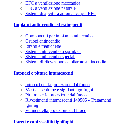
EFC a ventilazione meccanica
EFC a ventilazione naturale
Sistemi di apertura automatica per EFC
Impianti antincendio ed estinguenti
Componenti per impianti antincendio
Gruppi antincendio
Idranti e manichette
Sistemi antincendio a sprinkler
Sistemi antincendio speciali
Sistemi di rilevazione ed allarme antincendio
Intonaci e pitture intumescenti
Intonaci per la protezione dal fuoco
Mastici, schiume e sigillanti ignifughi
Pitture per la protezione dal fuoco
Rivestimenti intumescenti 140505 - Trattamenti
ignifughi
Vernici della protezione dal fuoco
Pareti e controsoffitti ignifughi