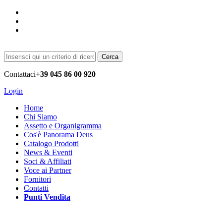
Cerca
Contattaci
+39 045 86 00 920
Login
Home
Chi Siamo
Assetto e Organigramma
Cos'è Panorama Deus
Catalogo Prodotti
News & Eventi
Soci & Affiliati
Voce ai Partner
Fornitori
Contatti
Punti Vendita