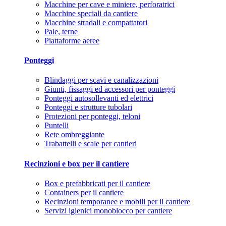
Macchine per cave e miniere, perforatrici
Macchine speciali da cantiere
Macchine stradali e compattatori
Pale, terne
Piattaforme aeree
Ponteggi
Blindaggi per scavi e canalizzazioni
Giunti, fissaggi ed accessori per ponteggi
Ponteggi autosollevanti ed elettrici
Ponteggi e strutture tubolari
Protezioni per ponteggi, teloni
Puntelli
Rete ombreggiante
Trabattelli e scale per cantieri
Recinzioni e box per il cantiere
Box e prefabbricati per il cantiere
Containers per il cantiere
Recinzioni temporanee e mobili per il cantiere
Servizi igienici monoblocco per cantiere