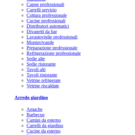
Cappe professionali
Carrelli servizio
Cottura professionale
Cucine professionali
Distributori automatici
Divanetti da bar
Lavastoviglie professionali
Montavivande
Preparazione professionale
Refrigerazione professionale
Sedie alte
Sedie ristorante
Tavoli alti
Tavoli ristorante
Vetrine refrigerate
Vetrine riscaldate
Arredo giardino
Amache
Barbecue
Camini da esterno
Carrelli da giardino
Cucine da esterno