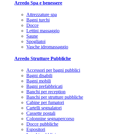
Arredo Spa e benessere
Attrezzature spa
Bagni turchi
Docce
Lettini massaggio
Saune
Spogliatoi
Vasche idromassaggio
Arredo Strutture Pubbliche
Accessori per bagni pubblici
Bagni disabili
Bagni mobili
Bagni prefabbricati
Banchi per reception
Banchi per strutture pubbliche
Cabine per fumatori
Cartelli segnalatori
Cassette postali
Colonnine segnapercorso
Docce pubbliche
Espositori