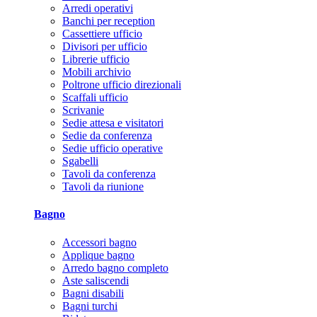
Arredi operativi
Banchi per reception
Cassettiere ufficio
Divisori per ufficio
Librerie ufficio
Mobili archivio
Poltrone ufficio direzionali
Scaffali ufficio
Scrivanie
Sedie attesa e visitatori
Sedie da conferenza
Sedie ufficio operative
Sgabelli
Tavoli da conferenza
Tavoli da riunione
Bagno
Accessori bagno
Applique bagno
Arredo bagno completo
Aste saliscendi
Bagni disabili
Bagni turchi