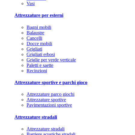
Vasi
Attrezzature per esterni
Bagni mobili
Balaustre
Cancelli
Docce mobili
Grigliati
Grigliati erbosi
Griglie per verde verticale
Paletti e saette
Recinzioni
Attrezzature sportive e parchi gioco
Attrezzature parco giochi
Attrezzature sportive
Pavimentazioni sportive
Attrezzature stradali
Attrezzature stradali
Barriere acustiche stradali