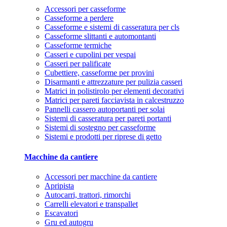
Accessori per casseforme
Casseforme a perdere
Casseforme e sistemi di casseratura per cls
Casseforme slittanti e automontanti
Casseforme termiche
Casseri e cupolini per vespai
Casseri per palificate
Cubettiere, casseforme per provini
Disarmanti e attrezzature per pulizia casseri
Matrici in polistirolo per elementi decorativi
Matrici per pareti facciavista in calcestruzzo
Pannelli cassero autoportanti per solai
Sistemi di casseratura per pareti portanti
Sistemi di sostegno per casseforme
Sistemi e prodotti per riprese di getto
Macchine da cantiere
Accessori per macchine da cantiere
Apripista
Autocarri, trattori, rimorchi
Carrelli elevatori e transpallet
Escavatori
Gru ed autogru