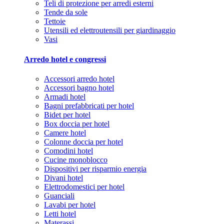
Teli di protezione per arredi esterni
Tende da sole
Tettoie
Utensili ed elettroutensili per giardinaggio
Vasi
Arredo hotel e congressi
Accessori arredo hotel
Accessori bagno hotel
Armadi hotel
Bagni prefabbricati per hotel
Bidet per hotel
Box doccia per hotel
Camere hotel
Colonne doccia per hotel
Comodini hotel
Cucine monoblocco
Dispositivi per risparmio energia
Divani hotel
Elettrodomestici per hotel
Guanciali
Lavabi per hotel
Letti hotel
Materassi