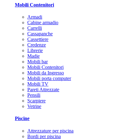
Mobili Contenitori
Armadi
Cabine armadio
Carrelli
Cassapanche
Cassettiere
Credenze
Librerie
Madie
Mobili bar
Mobili Contenitori
Mobili da Ingresso
Mobili porta computer
Mobili TV
Pareti Attrezzate
Pensili
Scarpiere
Vetrine
Piscine
Attrezzature per piscina
Bordi per piscina