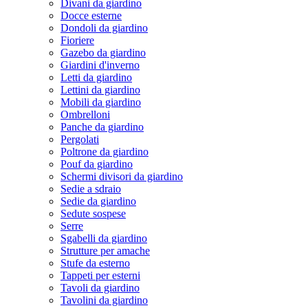
Divani da giardino
Docce esterne
Dondoli da giardino
Fioriere
Gazebo da giardino
Giardini d'inverno
Letti da giardino
Lettini da giardino
Mobili da giardino
Ombrelloni
Panche da giardino
Pergolati
Poltrone da giardino
Pouf da giardino
Schermi divisori da giardino
Sedie a sdraio
Sedie da giardino
Sedute sospese
Serre
Sgabelli da giardino
Strutture per amache
Stufe da esterno
Tappeti per esterni
Tavoli da giardino
Tavolini da giardino