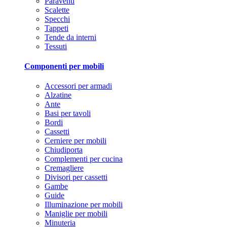
Paraventi
Scalette
Specchi
Tappeti
Tende da interni
Tessuti
Componenti per mobili
Accessori per armadi
Alzatine
Ante
Basi per tavoli
Bordi
Cassetti
Cerniere per mobili
Chiudiporta
Complementi per cucina
Cremagliere
Divisori per cassetti
Gambe
Guide
Illuminazione per mobili
Maniglie per mobili
Minuteria