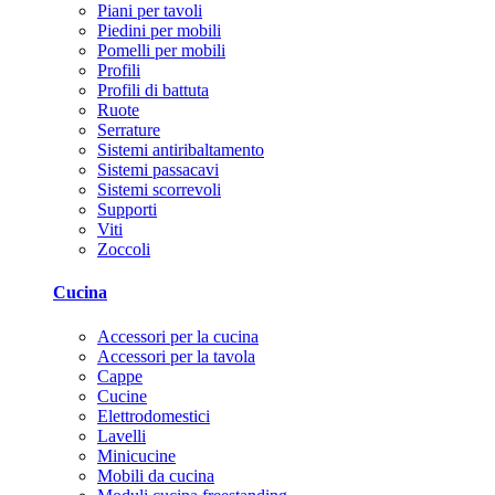
Piani per tavoli
Piedini per mobili
Pomelli per mobili
Profili
Profili di battuta
Ruote
Serrature
Sistemi antiribaltamento
Sistemi passacavi
Sistemi scorrevoli
Supporti
Viti
Zoccoli
Cucina
Accessori per la cucina
Accessori per la tavola
Cappe
Cucine
Elettrodomestici
Lavelli
Minicucine
Mobili da cucina