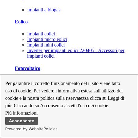
Impianti a biogas
Eolico
Impianti eolici
Impianti micro eolici
Impianti mini eolici
Inverter per impianti eolici 220405 - Accessori per
impianti eolici
Fotovoltaico
Cavi, connettori e sezionatori per impianti fotovoltaici
Per garantire il corretto funzionamento del il sito viene fatto
Inverter per impianti fotovoltaici
uso di cookie. Per vedere l'informativa estesa sull'utilizzo dei
Kit per impianti fotovoltaici
Moduli fotovoltaici
cookie e la nostra politica sulla riservatezza clicca su Leggi di
Sistemi di monitoraggio per impianti fotovoltaici
più. Cliccando su Acconsento accetti l'uso dei cookie.
Strumenti di collaudo e configurazione per impianti
Più informazioni
fotovoltaici
Supporti per impianti fotovoltaici
Acconsento
Powered by WebsitePolicies
Geotermia