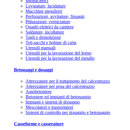
Intonacatrici
Levigature, lucidature
Macchine piegaferri
Perforazioni, avvitature, fissaggi
Pitturazioni, verniciature
Quadri elettrici da cantiere
Saldature, incollature
Tagli e demolizioni
Teli,sacchi e bobine di carta
Utensili manuali
Utensili per la lavorazione del legno
Utensili per la lavorazione del metallo
Betonaggi e dosaggi
Attrezzature per il trattamento del calcestruzzo
Attrezzature per posa del calcestruzzo
Autobetoniere
Betoniere ed impianti di betonaggio
Impianti e sistemi di dosaggio
Mescolatori e trasportatori
Sistemi di controllo per dosaggio e betonaggio
Casseforme e casserature