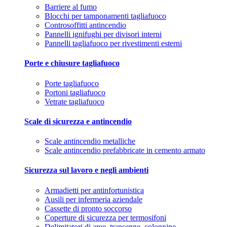
Barriere al fumo
Blocchi per tamponamenti tagliafuoco
Controsoffitti antincendio
Pannelli ignifughi per divisori interni
Pannelli tagliafuoco per rivestimenti esterni
Porte e chiusure tagliafuoco
Porte tagliafuoco
Portoni tagliafuoco
Vetrate tagliafuoco
Scale di sicurezza e antincendio
Scale antincendio metalliche
Scale antincendio prefabbricate in cemento armato
Sicurezza sul lavoro e negli ambienti
Armadietti per antinfortunistica
Ausili per infermeria aziendale
Cassette di pronto soccorso
Coperture di sicurezza per termosifoni
Delimitatori di aree, transenne, colonnine