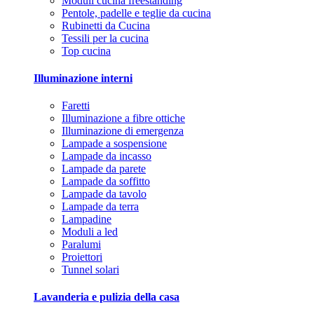
Moduli cucina freestanding
Pentole, padelle e teglie da cucina
Rubinetti da Cucina
Tessili per la cucina
Top cucina
Illuminazione interni
Faretti
Illuminazione a fibre ottiche
Illuminazione di emergenza
Lampade a sospensione
Lampade da incasso
Lampade da parete
Lampade da soffitto
Lampade da tavolo
Lampade da terra
Lampadine
Moduli a led
Paralumi
Proiettori
Tunnel solari
Lavanderia e pulizia della casa