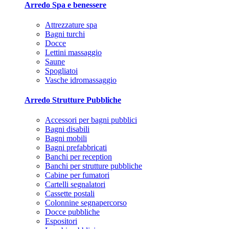
Arredo Spa e benessere
Attrezzature spa
Bagni turchi
Docce
Lettini massaggio
Saune
Spogliatoi
Vasche idromassaggio
Arredo Strutture Pubbliche
Accessori per bagni pubblici
Bagni disabili
Bagni mobili
Bagni prefabbricati
Banchi per reception
Banchi per strutture pubbliche
Cabine per fumatori
Cartelli segnalatori
Cassette postali
Colonnine segnapercorso
Docce pubbliche
Espositori