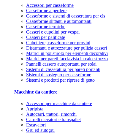
Accessori per casseforme
Casseforme a perdere
Casseforme e sistemi di casseratura per cls
Casseforme slittanti e automontanti
Casseforme termiche
Casseri e cupolini per vespai
Casseri per palificate
Cubettiere, casseforme per provini
Disarmanti e attrezzature per pulizia casseri
Matrici in polistirolo per elementi decorativi
Matrici per pareti facciavista in calcestruzzo
Pannelli cassero autoportanti per solai
Sistemi di casseratura per pareti portanti
Sistemi di sostegno per casseforme
Sistemi e prodotti per riprese di getto
Macchine da cantiere
Accessori per macchine da cantiere
Apripista
Autocarri, trattori, rimorchi
Carrelli elevatori e transpallet
Escavatori
Gru ed autogru