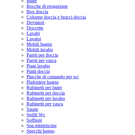
Bidet
Bocche di erogazione
Box doccia
Colonne doccia e bracci doccia
Deviatori
Doccette
Lavabi
Lavatoi
Mobili bagno
Mobili lavabo
Pareti per doccia
Pareti per vasca
Piani lavabo
Piatti doccia
Placche di comando per wc
Plafoniere bagno
Rubinetti per bidet
Rubinetti per doccia
Rubinetti per lavabo
Rubinetti per vasca
Saune
Sedili Wc
Soffioni
Spa minipiscine
Specchi bagno