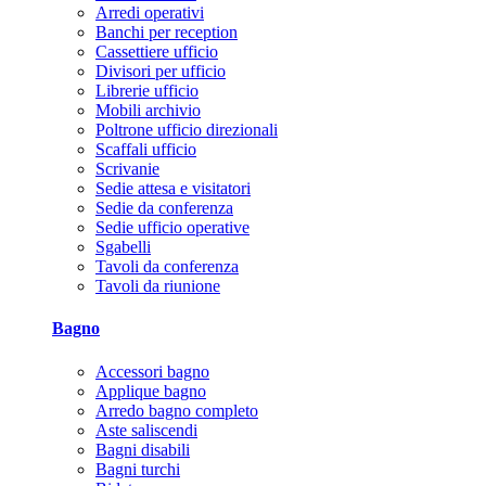
Arredi operativi
Banchi per reception
Cassettiere ufficio
Divisori per ufficio
Librerie ufficio
Mobili archivio
Poltrone ufficio direzionali
Scaffali ufficio
Scrivanie
Sedie attesa e visitatori
Sedie da conferenza
Sedie ufficio operative
Sgabelli
Tavoli da conferenza
Tavoli da riunione
Bagno
Accessori bagno
Applique bagno
Arredo bagno completo
Aste saliscendi
Bagni disabili
Bagni turchi