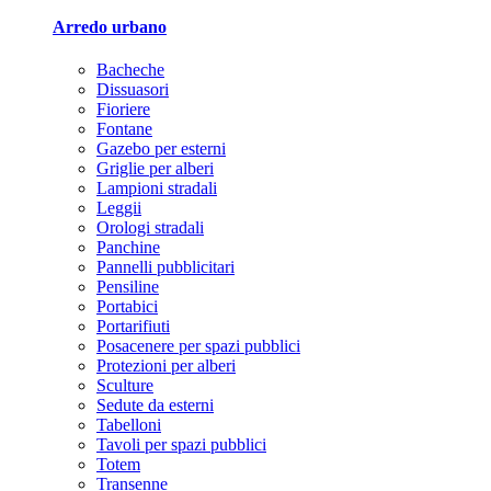
Arredo urbano
Bacheche
Dissuasori
Fioriere
Fontane
Gazebo per esterni
Griglie per alberi
Lampioni stradali
Leggii
Orologi stradali
Panchine
Pannelli pubblicitari
Pensiline
Portabici
Portarifiuti
Posacenere per spazi pubblici
Protezioni per alberi
Sculture
Sedute da esterni
Tabelloni
Tavoli per spazi pubblici
Totem
Transenne