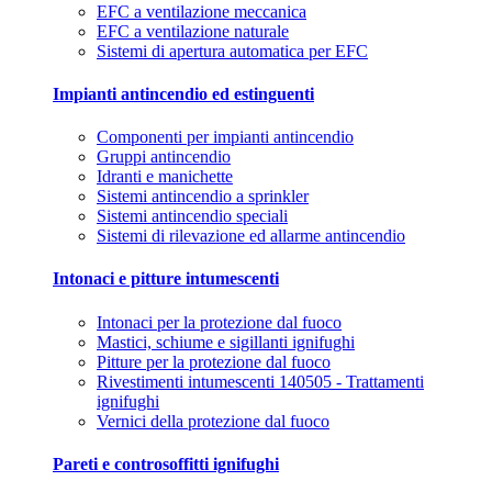
EFC a ventilazione meccanica
EFC a ventilazione naturale
Sistemi di apertura automatica per EFC
Impianti antincendio ed estinguenti
Componenti per impianti antincendio
Gruppi antincendio
Idranti e manichette
Sistemi antincendio a sprinkler
Sistemi antincendio speciali
Sistemi di rilevazione ed allarme antincendio
Intonaci e pitture intumescenti
Intonaci per la protezione dal fuoco
Mastici, schiume e sigillanti ignifughi
Pitture per la protezione dal fuoco
Rivestimenti intumescenti 140505 - Trattamenti
ignifughi
Vernici della protezione dal fuoco
Pareti e controsoffitti ignifughi