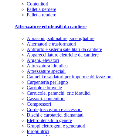
Contenitori
Pallet a perdere
Pallet a rendere
Attrezzature ed utensili da cantiere
Abrasioni, sabbiature, smerigliature
Alternatori e trasformatori
Antifurto e sistemi satellitari da cantiere
Apparecchiature elettriche da cantiere
Argani, elevatori
Attrezzatura idraulica
Attrezzature speciali
Cannelli e saldatori per impermeabilizzazioni
Carpenteria per legno
Carriole e bravette
Carrucole, paranchi, cric idraulici
Cassoni, contenitori
Compressori
Corde,trecce,funi e accessori
Dischi e carotatrici diamantati
Elettroutensili in genere
Gruppi elettrogeni e generatori
Idropulitrici