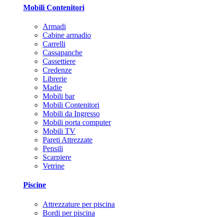
Mobili Contenitori
Armadi
Cabine armadio
Carrelli
Cassapanche
Cassettiere
Credenze
Librerie
Madie
Mobili bar
Mobili Contenitori
Mobili da Ingresso
Mobili porta computer
Mobili TV
Pareti Attrezzate
Pensili
Scarpiere
Vetrine
Piscine
Attrezzature per piscina
Bordi per piscina