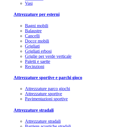
Vasi
Attrezzature per esterni
Bagni mobili
Balaustre
Cancelli
Docce mobili
Grigliati
Grigliati erbosi
Griglie per verde verticale
Paletti e saette
Recinzioni
Attrezzature sportive e parchi gioco
Attrezzature parco giochi
Attrezzature sportive
Pavimentazioni sportive
Attrezzature stradali
Attrezzature stradali
Barriere acustiche stradali