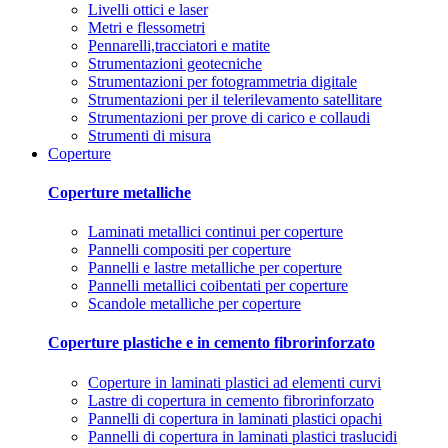
Livelli ottici e laser
Metri e flessometri
Pennarelli,tracciatori e matite
Strumentazioni geotecniche
Strumentazioni per fotogrammetria digitale
Strumentazioni per il telerilevamento satellitare
Strumentazioni per prove di carico e collaudi
Strumenti di misura
Coperture
Coperture metalliche
Laminati metallici continui per coperture
Pannelli compositi per coperture
Pannelli e lastre metalliche per coperture
Pannelli metallici coibentati per coperture
Scandole metalliche per coperture
Coperture plastiche e in cemento fibrorinforzato
Coperture in laminati plastici ad elementi curvi
Lastre di copertura in cemento fibrorinforzato
Pannelli di copertura in laminati plastici opachi
Pannelli di copertura in laminati plastici traslucidi