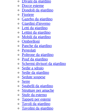
Divani da giardino
Docce esterne
Dondoli da giardino
Fioriere
Gazebo da giardino
Giardini d'inverno
Letti da giardino
Lettini da giardino
Mobili da giardino
Ombrelloni
Panche da giardino
Pergolati
Poltrone da giardino
Pouf da giardino
Schermi divisori da giardino
Sedie a sdraio
Sedie da giardino
Sedute sospese
Serre
Sgabelli da giardino
Strutture per amache
Stufe da esterno
Tappeti per esterni
Tavoli da giardino
Tavolini da giardino