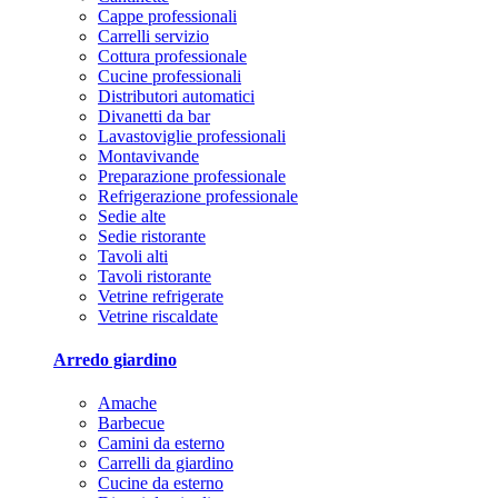
Cappe professionali
Carrelli servizio
Cottura professionale
Cucine professionali
Distributori automatici
Divanetti da bar
Lavastoviglie professionali
Montavivande
Preparazione professionale
Refrigerazione professionale
Sedie alte
Sedie ristorante
Tavoli alti
Tavoli ristorante
Vetrine refrigerate
Vetrine riscaldate
Arredo giardino
Amache
Barbecue
Camini da esterno
Carrelli da giardino
Cucine da esterno