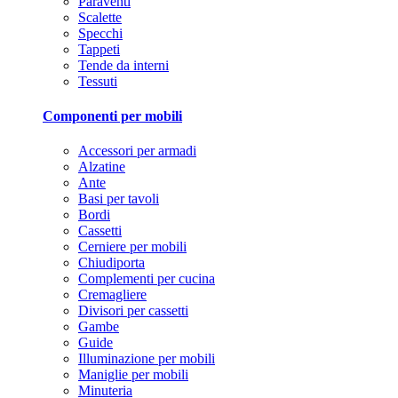
Paraventi
Scalette
Specchi
Tappeti
Tende da interni
Tessuti
Componenti per mobili
Accessori per armadi
Alzatine
Ante
Basi per tavoli
Bordi
Cassetti
Cerniere per mobili
Chiudiporta
Complementi per cucina
Cremagliere
Divisori per cassetti
Gambe
Guide
Illuminazione per mobili
Maniglie per mobili
Minuteria