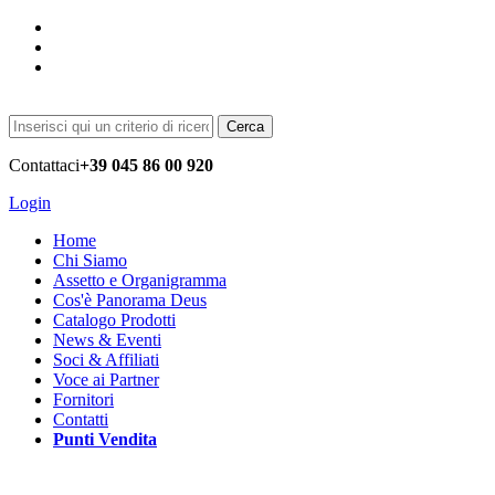
Cerca
Contattaci
+39 045 86 00 920
Login
Home
Chi Siamo
Assetto e Organigramma
Cos'è Panorama Deus
Catalogo Prodotti
News & Eventi
Soci & Affiliati
Voce ai Partner
Fornitori
Contatti
Punti Vendita