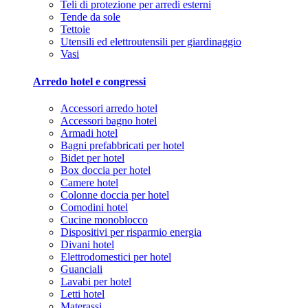
Teli di protezione per arredi esterni
Tende da sole
Tettoie
Utensili ed elettroutensili per giardinaggio
Vasi
Arredo hotel e congressi
Accessori arredo hotel
Accessori bagno hotel
Armadi hotel
Bagni prefabbricati per hotel
Bidet per hotel
Box doccia per hotel
Camere hotel
Colonne doccia per hotel
Comodini hotel
Cucine monoblocco
Dispositivi per risparmio energia
Divani hotel
Elettrodomestici per hotel
Guanciali
Lavabi per hotel
Letti hotel
Materassi