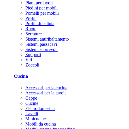
Piani per tavoli
Piedini per mobili
Pomelli per mobili
Profili
Profili di battuta
Ruote
Serrature
Sistemi antiribaltamento
Sistemi passacavi
Sistemi scorrevoli
Supporti
Viti
Zoccoli
Cucina
Accessori per la cucina
Accessori per la tavola
Cappe
Cucine
Elettrodomestici
Lavelli
Minicucine
Mobili da cucina