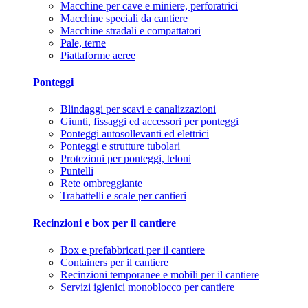
Macchine per cave e miniere, perforatrici
Macchine speciali da cantiere
Macchine stradali e compattatori
Pale, terne
Piattaforme aeree
Ponteggi
Blindaggi per scavi e canalizzazioni
Giunti, fissaggi ed accessori per ponteggi
Ponteggi autosollevanti ed elettrici
Ponteggi e strutture tubolari
Protezioni per ponteggi, teloni
Puntelli
Rete ombreggiante
Trabattelli e scale per cantieri
Recinzioni e box per il cantiere
Box e prefabbricati per il cantiere
Containers per il cantiere
Recinzioni temporanee e mobili per il cantiere
Servizi igienici monoblocco per cantiere