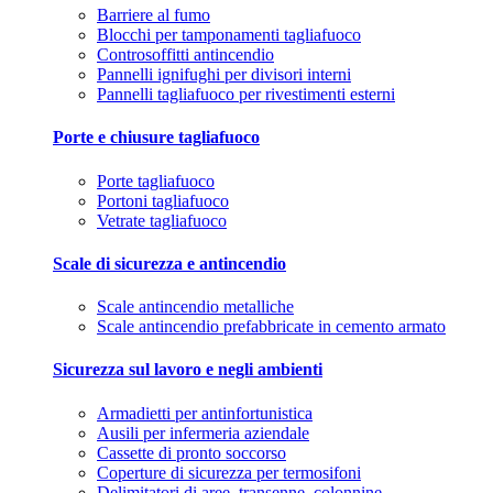
Barriere al fumo
Blocchi per tamponamenti tagliafuoco
Controsoffitti antincendio
Pannelli ignifughi per divisori interni
Pannelli tagliafuoco per rivestimenti esterni
Porte e chiusure tagliafuoco
Porte tagliafuoco
Portoni tagliafuoco
Vetrate tagliafuoco
Scale di sicurezza e antincendio
Scale antincendio metalliche
Scale antincendio prefabbricate in cemento armato
Sicurezza sul lavoro e negli ambienti
Armadietti per antinfortunistica
Ausili per infermeria aziendale
Cassette di pronto soccorso
Coperture di sicurezza per termosifoni
Delimitatori di aree, transenne, colonnine