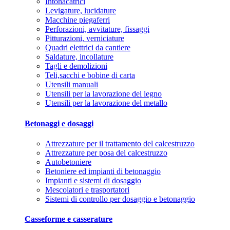
Intonacatrici
Levigature, lucidature
Macchine piegaferri
Perforazioni, avvitature, fissaggi
Pitturazioni, verniciature
Quadri elettrici da cantiere
Saldature, incollature
Tagli e demolizioni
Teli,sacchi e bobine di carta
Utensili manuali
Utensili per la lavorazione del legno
Utensili per la lavorazione del metallo
Betonaggi e dosaggi
Attrezzature per il trattamento del calcestruzzo
Attrezzature per posa del calcestruzzo
Autobetoniere
Betoniere ed impianti di betonaggio
Impianti e sistemi di dosaggio
Mescolatori e trasportatori
Sistemi di controllo per dosaggio e betonaggio
Casseforme e casserature