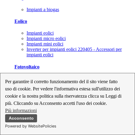
Impianti a biogas
Eolico
Impianti eolici
Impianti micro eolici
Impianti mini eolici
Inverter per impianti eolici 220405 - Accessori per
impianti eolici
Fotovoltaico
Cavi, connettori e sezionatori per impianti fotovoltaici
Per garantire il corretto funzionamento del il sito viene fatto
Inverter per impianti fotovoltaici
uso di cookie. Per vedere l'informativa estesa sull'utilizzo dei
Kit per impianti fotovoltaici
Moduli fotovoltaici
cookie e la nostra politica sulla riservatezza clicca su Leggi di
Sistemi di monitoraggio per impianti fotovoltaici
più. Cliccando su Acconsento accetti l'uso dei cookie.
Strumenti di collaudo e configurazione per impianti
Più informazioni
fotovoltaici
Supporti per impianti fotovoltaici
Acconsento
Powered by WebsitePolicies
Geotermia