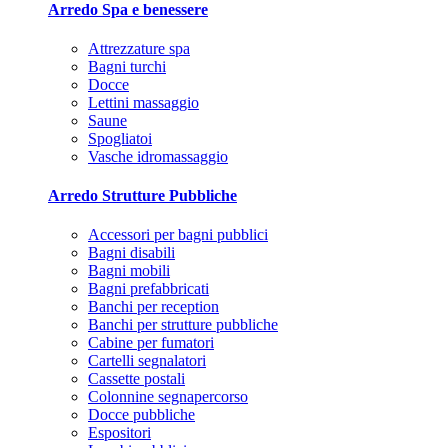
Arredo Spa e benessere
Attrezzature spa
Bagni turchi
Docce
Lettini massaggio
Saune
Spogliatoi
Vasche idromassaggio
Arredo Strutture Pubbliche
Accessori per bagni pubblici
Bagni disabili
Bagni mobili
Bagni prefabbricati
Banchi per reception
Banchi per strutture pubbliche
Cabine per fumatori
Cartelli segnalatori
Cassette postali
Colonnine segnapercorso
Docce pubbliche
Espositori