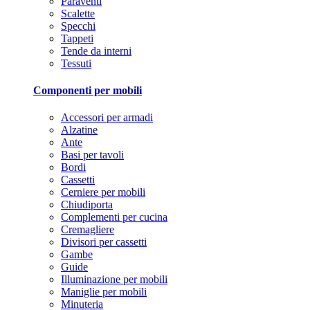
Paraventi
Scalette
Specchi
Tappeti
Tende da interni
Tessuti
Componenti per mobili
Accessori per armadi
Alzatine
Ante
Basi per tavoli
Bordi
Cassetti
Cerniere per mobili
Chiudiporta
Complementi per cucina
Cremagliere
Divisori per cassetti
Gambe
Guide
Illuminazione per mobili
Maniglie per mobili
Minuteria