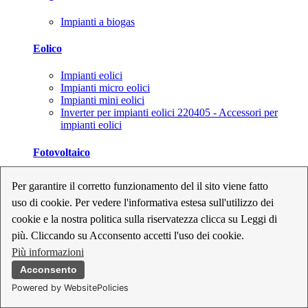
Impianti a biogas
Eolico
Impianti eolici
Impianti micro eolici
Impianti mini eolici
Inverter per impianti eolici 220405 - Accessori per
impianti eolici
Fotovoltaico
Cavi, connettori e sezionatori per impianti fotovoltaici
Per garantire il corretto funzionamento del il sito viene fatto
Inverter per impianti fotovoltaici
uso di cookie. Per vedere l'informativa estesa sull'utilizzo dei
Kit per impianti fotovoltaici
Moduli fotovoltaici
cookie e la nostra politica sulla riservatezza clicca su Leggi di
Sistemi di monitoraggio per impianti fotovoltaici
più. Cliccando su Acconsento accetti l'uso dei cookie.
Strumenti di collaudo e configurazione per impianti
Più informazioni
fotovoltaici
Supporti per impianti fotovoltaici
Acconsento
Powered by WebsitePolicies
Geotermia