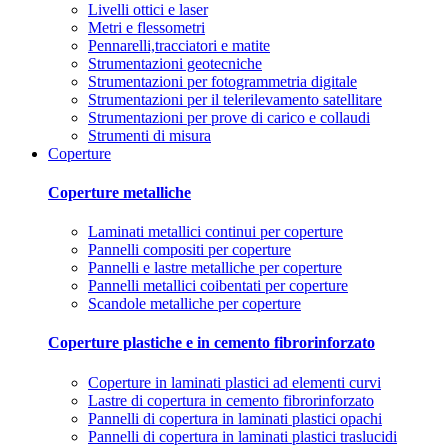
Livelli ottici e laser
Metri e flessometri
Pennarelli,tracciatori e matite
Strumentazioni geotecniche
Strumentazioni per fotogrammetria digitale
Strumentazioni per il telerilevamento satellitare
Strumentazioni per prove di carico e collaudi
Strumenti di misura
Coperture
Coperture metalliche
Laminati metallici continui per coperture
Pannelli compositi per coperture
Pannelli e lastre metalliche per coperture
Pannelli metallici coibentati per coperture
Scandole metalliche per coperture
Coperture plastiche e in cemento fibrorinforzato
Coperture in laminati plastici ad elementi curvi
Lastre di copertura in cemento fibrorinforzato
Pannelli di copertura in laminati plastici opachi
Pannelli di copertura in laminati plastici traslucidi