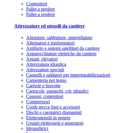
Contenitori
Pallet a perdere
Pallet a rendere
Attrezzature ed utensili da cantiere
Abrasioni, sabbiature, smerigliature
Alternatori e trasformatori
Antifurto e sistemi satellitari da cantiere
Apparecchiature elettriche da cantiere
Argani, elevatori
Attrezzatura idraulica
Attrezzature speciali
Cannelli e saldatori per impermeabilizzazioni
Carpenteria per legno
Carriole e bravette
Carrucole, paranchi, cric idraulici
Cassoni, contenitori
Compressori
Corde,trecce,funi e accessori
Dischi e carotatrici diamantati
Elettroutensili in genere
Gruppi elettrogeni e generatori
Idropulitrici