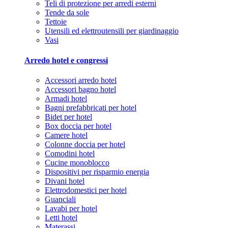
Teli di protezione per arredi esterni
Tende da sole
Tettoie
Utensili ed elettroutensili per giardinaggio
Vasi
Arredo hotel e congressi
Accessori arredo hotel
Accessori bagno hotel
Armadi hotel
Bagni prefabbricati per hotel
Bidet per hotel
Box doccia per hotel
Camere hotel
Colonne doccia per hotel
Comodini hotel
Cucine monoblocco
Dispositivi per risparmio energia
Divani hotel
Elettrodomestici per hotel
Guanciali
Lavabi per hotel
Letti hotel
Materassi