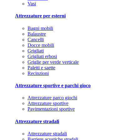
Vasi
Attrezzature per esterni
Bagni mobili
Balaustre
Cancelli
Docce mobili
Grigliati
Grigliati erbosi
Griglie per verde verticale
Paletti e saette
Recinzioni
Attrezzature sportive e parchi gioco
Attrezzature parco giochi
Attrezzature sportive
Pavimentazioni sportive
Attrezzature stradali
Attrezzature stradali
Barriere acustiche stradali