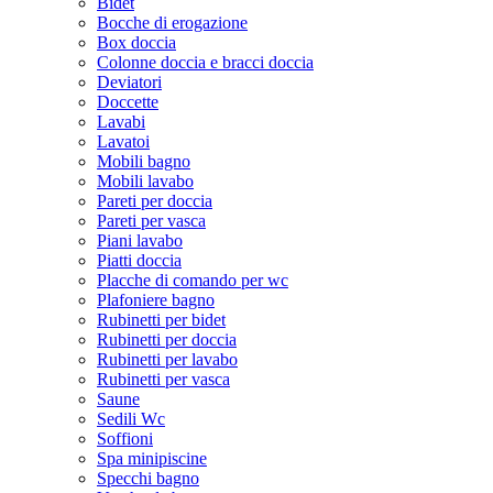
Bidet
Bocche di erogazione
Box doccia
Colonne doccia e bracci doccia
Deviatori
Doccette
Lavabi
Lavatoi
Mobili bagno
Mobili lavabo
Pareti per doccia
Pareti per vasca
Piani lavabo
Piatti doccia
Placche di comando per wc
Plafoniere bagno
Rubinetti per bidet
Rubinetti per doccia
Rubinetti per lavabo
Rubinetti per vasca
Saune
Sedili Wc
Soffioni
Spa minipiscine
Specchi bagno