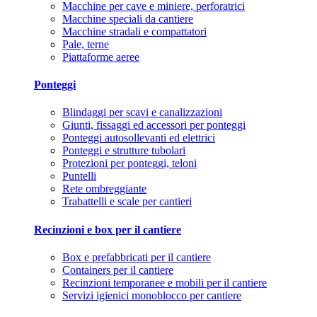
Macchine per cave e miniere, perforatrici
Macchine speciali da cantiere
Macchine stradali e compattatori
Pale, terne
Piattaforme aeree
Ponteggi
Blindaggi per scavi e canalizzazioni
Giunti, fissaggi ed accessori per ponteggi
Ponteggi autosollevanti ed elettrici
Ponteggi e strutture tubolari
Protezioni per ponteggi, teloni
Puntelli
Rete ombreggiante
Trabattelli e scale per cantieri
Recinzioni e box per il cantiere
Box e prefabbricati per il cantiere
Containers per il cantiere
Recinzioni temporanee e mobili per il cantiere
Servizi igienici monoblocco per cantiere