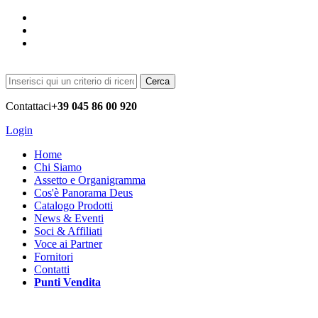
Cerca
Contattaci
+39 045 86 00 920
Login
Home
Chi Siamo
Assetto e Organigramma
Cos'è Panorama Deus
Catalogo Prodotti
News & Eventi
Soci & Affiliati
Voce ai Partner
Fornitori
Contatti
Punti Vendita