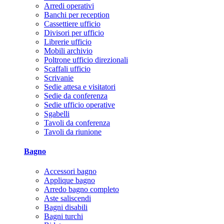
Arredi operativi
Banchi per reception
Cassettiere ufficio
Divisori per ufficio
Librerie ufficio
Mobili archivio
Poltrone ufficio direzionali
Scaffali ufficio
Scrivanie
Sedie attesa e visitatori
Sedie da conferenza
Sedie ufficio operative
Sgabelli
Tavoli da conferenza
Tavoli da riunione
Bagno
Accessori bagno
Applique bagno
Arredo bagno completo
Aste saliscendi
Bagni disabili
Bagni turchi