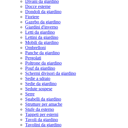
Divani da giardino
Docce esterne
Dondoli da giardino
Fioriere
Gazebo da giardino
Giardini d'inverno
Letti da giardino
Lettini da giardino
Mobili da giardino
Ombrelloni
Panche da giardino
Pergolati
Poltrone da giardino
Pouf da giardino
Schermi divisori da giardino
Sedie a sdraio
Sedie da giardino
Sedute sospese
Serre
Sgabelli da giardino
Strutture per amache
Stufe da esterno
Tappeti per esterni
Tavoli da giardino
Tavolini da giardino