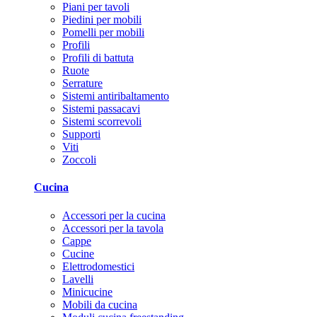
Piani per tavoli
Piedini per mobili
Pomelli per mobili
Profili
Profili di battuta
Ruote
Serrature
Sistemi antiribaltamento
Sistemi passacavi
Sistemi scorrevoli
Supporti
Viti
Zoccoli
Cucina
Accessori per la cucina
Accessori per la tavola
Cappe
Cucine
Elettrodomestici
Lavelli
Minicucine
Mobili da cucina