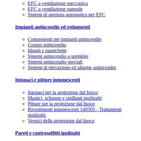
EFC a ventilazione meccanica
EFC a ventilazione naturale
Sistemi di apertura automatica per EFC
Impianti antincendio ed estinguenti
Componenti per impianti antincendio
Gruppi antincendio
Idranti e manichette
Sistemi antincendio a sprinkler
Sistemi antincendio speciali
Sistemi di rilevazione ed allarme antincendio
Intonaci e pitture intumescenti
Intonaci per la protezione dal fuoco
Mastici, schiume e sigillanti ignifughi
Pitture per la protezione dal fuoco
Rivestimenti intumescenti 140505 - Trattamenti
ignifughi
Vernici della protezione dal fuoco
Pareti e controsoffitti ignifughi