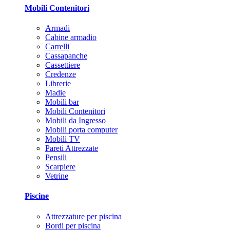
Mobili Contenitori
Armadi
Cabine armadio
Carrelli
Cassapanche
Cassettiere
Credenze
Librerie
Madie
Mobili bar
Mobili Contenitori
Mobili da Ingresso
Mobili porta computer
Mobili TV
Pareti Attrezzate
Pensili
Scarpiere
Vetrine
Piscine
Attrezzature per piscina
Bordi per piscina