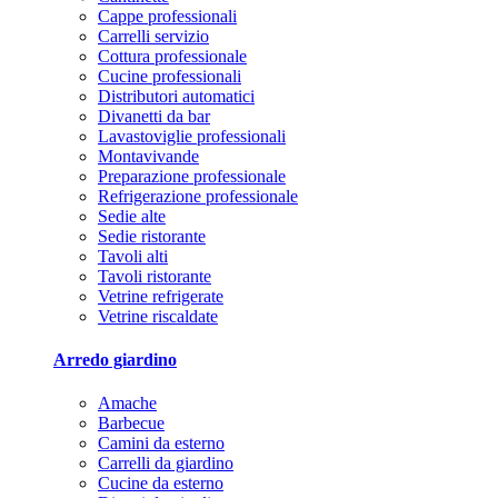
Cappe professionali
Carrelli servizio
Cottura professionale
Cucine professionali
Distributori automatici
Divanetti da bar
Lavastoviglie professionali
Montavivande
Preparazione professionale
Refrigerazione professionale
Sedie alte
Sedie ristorante
Tavoli alti
Tavoli ristorante
Vetrine refrigerate
Vetrine riscaldate
Arredo giardino
Amache
Barbecue
Camini da esterno
Carrelli da giardino
Cucine da esterno