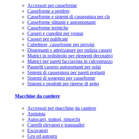
Accessori per casseforme
Casseforme a perdere
Casseforme e sistemi di casseratura per cls
Casseforme slittanti e automontanti
Casseforme termiche
Casseri e cupolini per vespai
Casseri per palificate
Cubettiere, casseforme per provini
Disarmanti e attrezzature per pulizia casseri
Matrici in polistirolo per elementi decorativi
Matrici per pareti facciavista in calcestruzzo
Pannelli cassero autoportanti per solai
Sistemi di casseratura per pareti portanti
Sistemi di sostegno per casseforme
Sistemi e prodotti per riprese di getto
Macchine da cantiere
Accessori per macchine da cantiere
Apripista
Autocarri, trattori, rimorchi
Carrelli elevatori e transpallet
Escavatori
Gru ed autogru