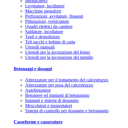
Intonacatrici
Levigature, lucidature
Macchine piegaferri
Perforazioni, avvitature, fissaggi
Pitturazioni, verniciature
Quadri elettrici da cantiere
Saldature, incollature
Tagli e demolizioni
Teli,sacchi e bobine di carta
Utensili manuali
Utensili per la lavorazione del legno
Utensili per la lavorazione del metallo
Betonaggi e dosaggi
Attrezzature per il trattamento del calcestruzzo
Attrezzature per posa del calcestruzzo
Autobetoniere
Betoniere ed impianti di betonaggio
Impianti e sistemi di dosaggio
Mescolatori e trasportatori
Sistemi di controllo per dosaggio e betonaggio
Casseforme e casserature