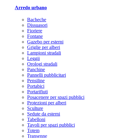
Arredo urbano
Bacheche
Dissuasori
Fioriere
Fontane
Gazebo per esterni
Griglie per alberi
Lampioni stradali
Leggii
Orologi stradali
Panchine
Pannelli pubblicitari
Pensiline
Portabici
Portarifiuti
Posacenere per spazi pubblici
Protezioni per alberi
Sculture
Sedute da esterni
Tabelloni
Tavoli per spazi pubblici
Totem
Transenne