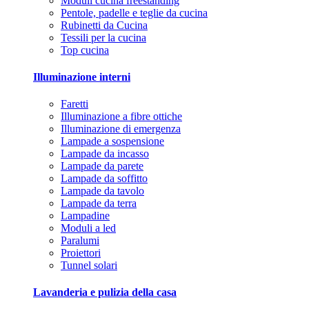
Moduli cucina freestanding
Pentole, padelle e teglie da cucina
Rubinetti da Cucina
Tessili per la cucina
Top cucina
Illuminazione interni
Faretti
Illuminazione a fibre ottiche
Illuminazione di emergenza
Lampade a sospensione
Lampade da incasso
Lampade da parete
Lampade da soffitto
Lampade da tavolo
Lampade da terra
Lampadine
Moduli a led
Paralumi
Proiettori
Tunnel solari
Lavanderia e pulizia della casa