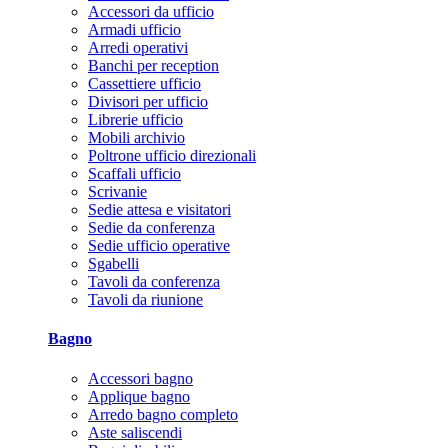
Accessori da ufficio
Armadi ufficio
Arredi operativi
Banchi per reception
Cassettiere ufficio
Divisori per ufficio
Librerie ufficio
Mobili archivio
Poltrone ufficio direzionali
Scaffali ufficio
Scrivanie
Sedie attesa e visitatori
Sedie da conferenza
Sedie ufficio operative
Sgabelli
Tavoli da conferenza
Tavoli da riunione
Bagno
Accessori bagno
Applique bagno
Arredo bagno completo
Aste saliscendi