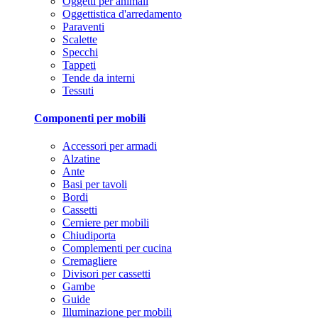
Oggetti per animali
Oggettistica d'arredamento
Paraventi
Scalette
Specchi
Tappeti
Tende da interni
Tessuti
Componenti per mobili
Accessori per armadi
Alzatine
Ante
Basi per tavoli
Bordi
Cassetti
Cerniere per mobili
Chiudiporta
Complementi per cucina
Cremagliere
Divisori per cassetti
Gambe
Guide
Illuminazione per mobili