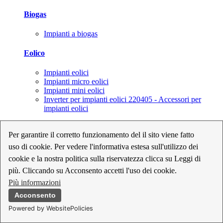
Biogas
Impianti a biogas
Eolico
Impianti eolici
Impianti micro eolici
Impianti mini eolici
Inverter per impianti eolici 220405 - Accessori per
impianti eolici
Fotovoltaico
Per garantire il corretto funzionamento del il sito viene fatto
uso di cookie. Per vedere l'informativa estesa sull'utilizzo dei
Cavi, connettori e sezionatori per impianti fotovoltaici
Inverter per impianti fotovoltaici
cookie e la nostra politica sulla riservatezza clicca su Leggi di
Kit per impianti fotovoltaici
più. Cliccando su Acconsento accetti l'uso dei cookie.
Moduli fotovoltaici
Più informazioni
Sistemi di monitoraggio per impianti fotovoltaici
Strumenti di collaudo e configurazione per impianti
Acconsento
fotovoltaici
Powered by WebsitePolicies
Supporti per impianti fotovoltaici