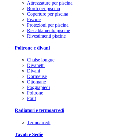
Attrezzature per piscina
Bordi per piscina
Coperture per piscina
Piscine
Protezioni per piscina
Riscaldamento piscine
Rivestimenti piscine
Poltrone e divani
Chaise longue
Divanetti
Divani
Dormeuse
Ottomane
Poggiapiedi
Poltrone
Pouf
Radiatori e termoarredi
Termoarredi
Tavoli e Sedie