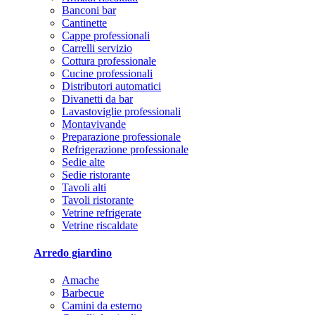
Banconi bar
Cantinette
Cappe professionali
Carrelli servizio
Cottura professionale
Cucine professionali
Distributori automatici
Divanetti da bar
Lavastoviglie professionali
Montavivande
Preparazione professionale
Refrigerazione professionale
Sedie alte
Sedie ristorante
Tavoli alti
Tavoli ristorante
Vetrine refrigerate
Vetrine riscaldate
Arredo giardino
Amache
Barbecue
Camini da esterno