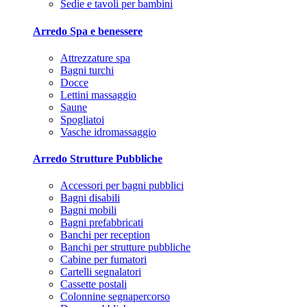
Sedie e tavoli per bambini
Arredo Spa e benessere
Attrezzature spa
Bagni turchi
Docce
Lettini massaggio
Saune
Spogliatoi
Vasche idromassaggio
Arredo Strutture Pubbliche
Accessori per bagni pubblici
Bagni disabili
Bagni mobili
Bagni prefabbricati
Banchi per reception
Banchi per strutture pubbliche
Cabine per fumatori
Cartelli segnalatori
Cassette postali
Colonnine segnapercorso