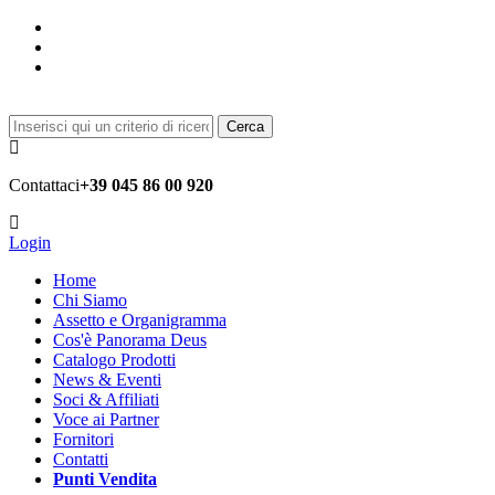
Cerca
Contattaci
+39 045 86 00 920
Login
Home
Chi Siamo
Assetto e Organigramma
Cos'è Panorama Deus
Catalogo Prodotti
News & Eventi
Soci & Affiliati
Voce ai Partner
Fornitori
Contatti
Punti Vendita