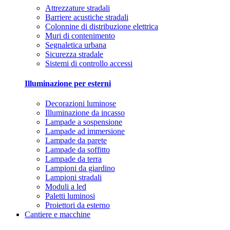
Attrezzature stradali
Barriere acustiche stradali
Colonnine di distribuzione elettrica
Muri di contenimento
Segnaletica urbana
Sicurezza stradale
Sistemi di controllo accessi
Illuminazione per esterni
Decorazioni luminose
Illuminazione da incasso
Lampade a sospensione
Lampade ad immersione
Lampade da parete
Lampade da soffitto
Lampade da terra
Lampioni da giardino
Lampioni stradali
Moduli a led
Paletti luminosi
Proiettori da esterno
Cantiere e macchine