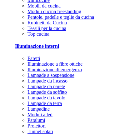
Minicucine
Mobili da cucina
Moduli cucina freestanding
Pentole, padelle e teglie da cucina
Rubinetti da Cucina
Tessili per la cucina
Top cucina
Illuminazione interni
Faretti
Illuminazione a fibre ottiche
Illuminazione di emergenza
Lampade a sospensione
Lampade da incasso
Lampade da parete
Lampade da soffitto
Lampade da tavolo
Lampade da terra
Lampadine
Moduli a led
Paralumi
Proiettori
Tunnel solari