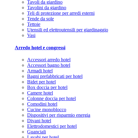
Tavoli da giardino
Tavolini da giardino
Teli di protezione per arredi esterni
Tende da sole
Tettoie
Utensili ed elettroutensili per giardinaggio
Vasi
Arredo hotel e congressi
Accessori arredo hotel
Accessori bagno hotel
Armadi hotel
Bagni prefabbricati per hotel
Bidet per hotel
Box doccia per hotel
Camere hotel
Colonne doccia per hotel
Comodini hotel
Cucine monoblocco
Dispositivi per risparmio energia
Divani hotel
Elettrodomestici per hotel
Guanciali
Lavabi per hotel