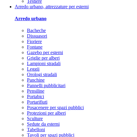
Testiere
Arredo urbano, attrezzature per esterni
Arredo urbano
Bacheche
Dissuasori
Fioriere
Fontane
Gazebo per esterni
Griglie per alberi
Lampioni stradali
Leggii
Orologi stradali
Panchine
Pannelli pubblicitari
Pensiline
Portabici
Portarifiuti
Posacenere per spazi pubblici
Protezioni per alberi
Sculture
Sedute da esterni
Tabelloni
Tavoli per spazi pubblici