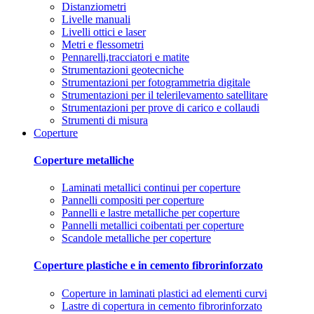
Distanziometri
Livelle manuali
Livelli ottici e laser
Metri e flessometri
Pennarelli,tracciatori e matite
Strumentazioni geotecniche
Strumentazioni per fotogrammetria digitale
Strumentazioni per il telerilevamento satellitare
Strumentazioni per prove di carico e collaudi
Strumenti di misura
Coperture
Coperture metalliche
Laminati metallici continui per coperture
Pannelli compositi per coperture
Pannelli e lastre metalliche per coperture
Pannelli metallici coibentati per coperture
Scandole metalliche per coperture
Coperture plastiche e in cemento fibrorinforzato
Coperture in laminati plastici ad elementi curvi
Lastre di copertura in cemento fibrorinforzato