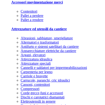
Accessori movimentazione merci
Contenitori
Pallet a perdere
Pallet a rendere
Attrezzature ed utensili da cantiere
Abrasioni, sabbiature, smerigliature
Alternatori e trasformatori
Antifurto e sistemi satellitari da cantiere
Apparecchiature elettriche da cantiere
Argani, elevatori
Attrezzatura idraulica
Attrezzature speciali
Cannelli e saldatori per impermeabilizzazioni
Carpenteria per legno
Carriole e bravette
Carrucole, paranchi, cric idraulici
Cassoni, contenitori
Compressori
Corde,trecce,funi e accessori
Dischi e carotatrici diamantati
Elettroutensili in genere