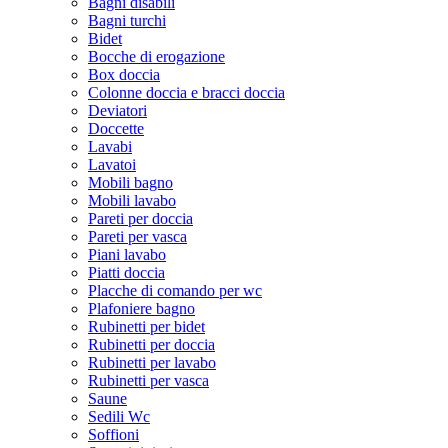
Bagni disabili
Bagni turchi
Bidet
Bocche di erogazione
Box doccia
Colonne doccia e bracci doccia
Deviatori
Doccette
Lavabi
Lavatoi
Mobili bagno
Mobili lavabo
Pareti per doccia
Pareti per vasca
Piani lavabo
Piatti doccia
Placche di comando per wc
Plafoniere bagno
Rubinetti per bidet
Rubinetti per doccia
Rubinetti per lavabo
Rubinetti per vasca
Saune
Sedili Wc
Soffioni