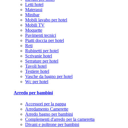
Letti hotel
Materassi
Minibar
Mobili lavabo per hotel
Mobili TV
Moquette
Pavimenti tecnici
Piatti doccia per hotel
Reti
Rubinetti per hotel
Scrivanie hotel
Serrature per hotel
Tavoli hotel
Testiere hotel
Vasche da bagno per hotel
Wc per hotel
Arredo per bambini
Accessori per la pappa
Arredamento Camerette
Arredo bagno per bambini
Complementi d'arredo per la cameretta
Divani e poltrone per bambini