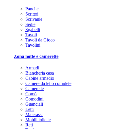
Panche
Scrittoi
Scrivanie
Sedie
Sgabelli
Tavoli
Tavoli da Gioco
Tavolini
Zona notte e camerette
Armadi
Biancheria casa
Cabine armadio
Camere da letto complete
Camerette
Comò
Comodini
Guanciali
Letti
Materassi
Mobili toilette
Reti