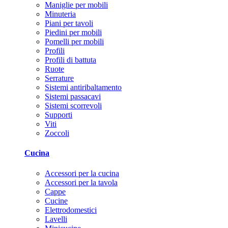
Maniglie per mobili
Minuteria
Piani per tavoli
Piedini per mobili
Pomelli per mobili
Profili
Profili di battuta
Ruote
Serrature
Sistemi antiribaltamento
Sistemi passacavi
Sistemi scorrevoli
Supporti
Viti
Zoccoli
Cucina
Accessori per la cucina
Accessori per la tavola
Cappe
Cucine
Elettrodomestici
Lavelli