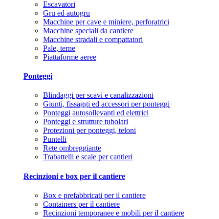
Escavatori
Gru ed autogru
Macchine per cave e miniere, perforatrici
Macchine speciali da cantiere
Macchine stradali e compattatori
Pale, terne
Piattaforme aeree
Ponteggi
Blindaggi per scavi e canalizzazioni
Giunti, fissaggi ed accessori per ponteggi
Ponteggi autosollevanti ed elettrici
Ponteggi e strutture tubolari
Protezioni per ponteggi, teloni
Puntelli
Rete ombreggiante
Trabattelli e scale per cantieri
Recinzioni e box per il cantiere
Box e prefabbricati per il cantiere
Containers per il cantiere
Recinzioni temporanee e mobili per il cantiere