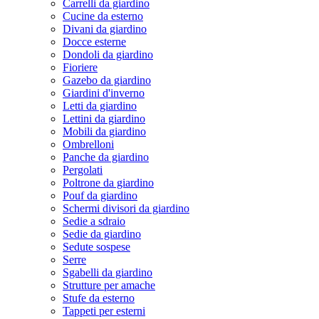
Carrelli da giardino
Cucine da esterno
Divani da giardino
Docce esterne
Dondoli da giardino
Fioriere
Gazebo da giardino
Giardini d'inverno
Letti da giardino
Lettini da giardino
Mobili da giardino
Ombrelloni
Panche da giardino
Pergolati
Poltrone da giardino
Pouf da giardino
Schermi divisori da giardino
Sedie a sdraio
Sedie da giardino
Sedute sospese
Serre
Sgabelli da giardino
Strutture per amache
Stufe da esterno
Tappeti per esterni