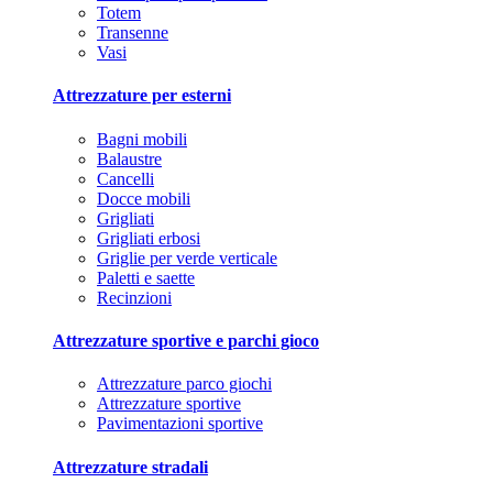
Totem
Transenne
Vasi
Attrezzature per esterni
Bagni mobili
Balaustre
Cancelli
Docce mobili
Grigliati
Grigliati erbosi
Griglie per verde verticale
Paletti e saette
Recinzioni
Attrezzature sportive e parchi gioco
Attrezzature parco giochi
Attrezzature sportive
Pavimentazioni sportive
Attrezzature stradali