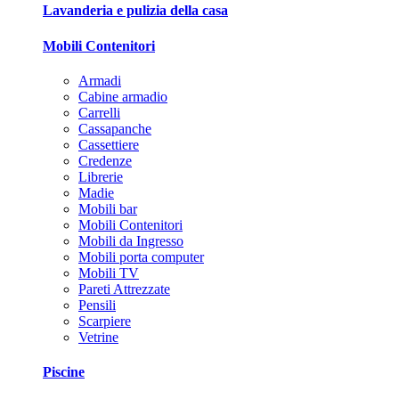
Lavanderia e pulizia della casa
Mobili Contenitori
Armadi
Cabine armadio
Carrelli
Cassapanche
Cassettiere
Credenze
Librerie
Madie
Mobili bar
Mobili Contenitori
Mobili da Ingresso
Mobili porta computer
Mobili TV
Pareti Attrezzate
Pensili
Scarpiere
Vetrine
Piscine