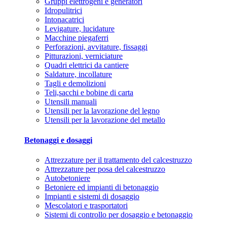
Gruppi elettrogeni e generatori
Idropulitrici
Intonacatrici
Levigature, lucidature
Macchine piegaferri
Perforazioni, avvitature, fissaggi
Pitturazioni, verniciature
Quadri elettrici da cantiere
Saldature, incollature
Tagli e demolizioni
Teli,sacchi e bobine di carta
Utensili manuali
Utensili per la lavorazione del legno
Utensili per la lavorazione del metallo
Betonaggi e dosaggi
Attrezzature per il trattamento del calcestruzzo
Attrezzature per posa del calcestruzzo
Autobetoniere
Betoniere ed impianti di betonaggio
Impianti e sistemi di dosaggio
Mescolatori e trasportatori
Sistemi di controllo per dosaggio e betonaggio