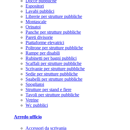
Docce pubbliche
Espositori
Lavabi pubblici
Librerie per strutture pubbliche
Montascale
Orinatoi
Panche per strutture pubbliche
Pareti divisorie
Piattaforme elevatrici
Poltrone per strutture pubbliche
Rampe per disabili
Rubinetti per bagni pubblici
Scaffali per strutture pubbliche
Scrivanie per strutture pubbliche
Sedie per strutture pubbliche
Sgabelli per strutture pubbliche
Spogliatoi
Strutture per stand e fiere
Tavoli per strutture pubbliche
Vetrine
Wc pubblici
Arredo ufficio
Accessori da scrivania