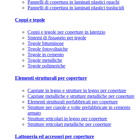
Pannelli di copertura in laminati plastici opachi
Pannelli di copertura in laminati plastici traslucidi
Coppi e tegole
Coppi e tegole per coperture in laterizio
Sistemi di fissaggio per tegole
Tegole bituminose
Tegole fotovoltaiche
Tegole in cemento
Tegole metalliche
Tegole polimeriche
Elementi strutturali per coperture
Capriate in legno e strutture in legno per coperture
Capriate metalliche e strutture metalliche per coperture
Elementi strutturali prefabbricati per coperture
Strutture per cupole e volte prefabbricate in cemento
armato
Strutture reticolari in legno per coperture
Strutture reticolari metalliche per coperture
Lattoneria ed accessori per coperture