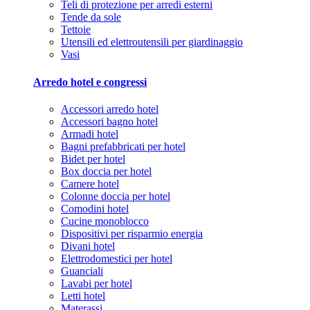
Teli di protezione per arredi esterni
Tende da sole
Tettoie
Utensili ed elettroutensili per giardinaggio
Vasi
Arredo hotel e congressi
Accessori arredo hotel
Accessori bagno hotel
Armadi hotel
Bagni prefabbricati per hotel
Bidet per hotel
Box doccia per hotel
Camere hotel
Colonne doccia per hotel
Comodini hotel
Cucine monoblocco
Dispositivi per risparmio energia
Divani hotel
Elettrodomestici per hotel
Guanciali
Lavabi per hotel
Letti hotel
Materassi