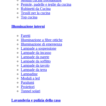
Moduli cucina freestanding
Pentole, padelle e teglie da cucina
Rubinetti da Cucina
Tessili per la cucina
Top cucina
Illuminazione interni
Faretti
Illuminazione a fibre ottiche
Illuminazione di emergenza
Lampade a sospensione
Lampade da incasso
Lampade da parete
Lampade da soffitto
Lampade da tavolo
Lampade da terra
Lampadine
Moduli a led
Paralumi
Proiettori
Tunnel solari
Lavanderia e pulizia della casa