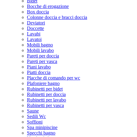
Bidet
Bocche di erogazione
Box doccia
Colonne doccia e bracci doccia
Deviatori
Doccette
Lavabi
Lavatoi
Mobili bagno
Mobili lavabo
Pareti per doccia
Pareti per vasca
Piani lavabo
Piatti doccia
Placche di comando per wc
Plafoniere bagno
Rubinetti per bidet
Rubinetti per doccia
Rubinetti per lavabo
Rubinetti per vasca
Saune
Sedili Wc
Soffioni
Spa minipiscine
Specchi bagno