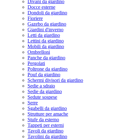
Divani da giardino
Docce esterne
Dondoli da giardino
Fioriere
Gazebo da giardino
Giardini d'inverno
Letti da giardino
Lettini da giardino
Mobili da giardino
Ombrelloni
Panche da giardino
Pergolati
Poltrone da giardino
Pouf da giardino
Schermi divisori da giardino
Sedie a sdraio
Sedie da giardino
Sedute sospese
Serre
Sgabelli da giardino
Strutture per amache
Stufe da esterno
Tappeti per esterni
Tavoli da giardino
Tavolini da giardino