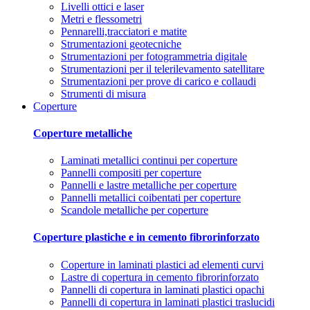
Livelli ottici e laser
Metri e flessometri
Pennarelli,tracciatori e matite
Strumentazioni geotecniche
Strumentazioni per fotogrammetria digitale
Strumentazioni per il telerilevamento satellitare
Strumentazioni per prove di carico e collaudi
Strumenti di misura
Coperture
Coperture metalliche
Laminati metallici continui per coperture
Pannelli compositi per coperture
Pannelli e lastre metalliche per coperture
Pannelli metallici coibentati per coperture
Scandole metalliche per coperture
Coperture plastiche e in cemento fibrorinforzato
Coperture in laminati plastici ad elementi curvi
Lastre di copertura in cemento fibrorinforzato
Pannelli di copertura in laminati plastici opachi
Pannelli di copertura in laminati plastici traslucidi