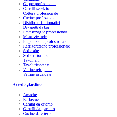
Cappe professionali
Carrelli servizio
Cottura professionale
Cucine professionali
Distributori automatici
Divanetti da bar
Lavastoviglie professionali
Montavivande
Preparazione professionale
Refrigerazione professionale
Sedie alte
Sedie ristorante
Tavoli alti
Tavoli ristorante
Vetrine refrigerate
Vetrine riscaldate
Arredo giardino
Amache
Barbecue
Camini da esterno
Carrelli da giardino
Cucine da esterno