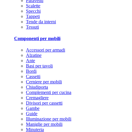
Paraventi
Scalette
Specchi
Tappeti
Tende da interni
Tessuti
Componenti per mobili
Accessori per armadi
Alzatine
Ante
Basi per tavoli
Bordi
Cassetti
Cerniere per mobili
Chiudiporta
Complementi per cucina
Cremagliere
Divisori per cassetti
Gambe
Guide
Illuminazione per mobili
Maniglie per mobili
Minuteria