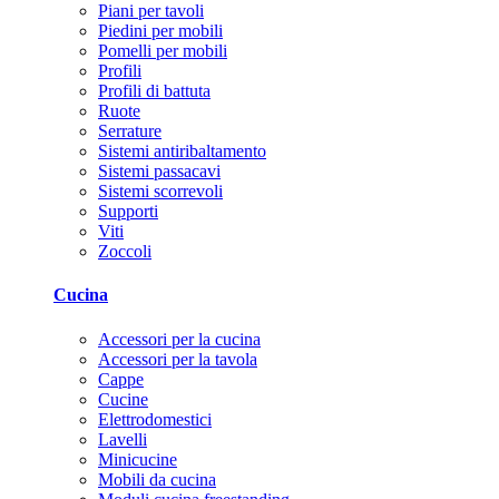
Piani per tavoli
Piedini per mobili
Pomelli per mobili
Profili
Profili di battuta
Ruote
Serrature
Sistemi antiribaltamento
Sistemi passacavi
Sistemi scorrevoli
Supporti
Viti
Zoccoli
Cucina
Accessori per la cucina
Accessori per la tavola
Cappe
Cucine
Elettrodomestici
Lavelli
Minicucine
Mobili da cucina