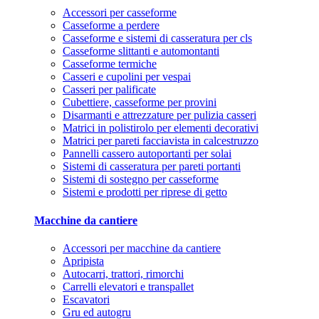
Accessori per casseforme
Casseforme a perdere
Casseforme e sistemi di casseratura per cls
Casseforme slittanti e automontanti
Casseforme termiche
Casseri e cupolini per vespai
Casseri per palificate
Cubettiere, casseforme per provini
Disarmanti e attrezzature per pulizia casseri
Matrici in polistirolo per elementi decorativi
Matrici per pareti facciavista in calcestruzzo
Pannelli cassero autoportanti per solai
Sistemi di casseratura per pareti portanti
Sistemi di sostegno per casseforme
Sistemi e prodotti per riprese di getto
Macchine da cantiere
Accessori per macchine da cantiere
Apripista
Autocarri, trattori, rimorchi
Carrelli elevatori e transpallet
Escavatori
Gru ed autogru