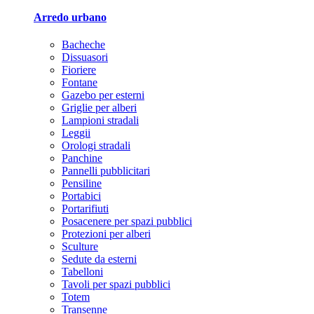
Arredo urbano
Bacheche
Dissuasori
Fioriere
Fontane
Gazebo per esterni
Griglie per alberi
Lampioni stradali
Leggii
Orologi stradali
Panchine
Pannelli pubblicitari
Pensiline
Portabici
Portarifiuti
Posacenere per spazi pubblici
Protezioni per alberi
Sculture
Sedute da esterni
Tabelloni
Tavoli per spazi pubblici
Totem
Transenne