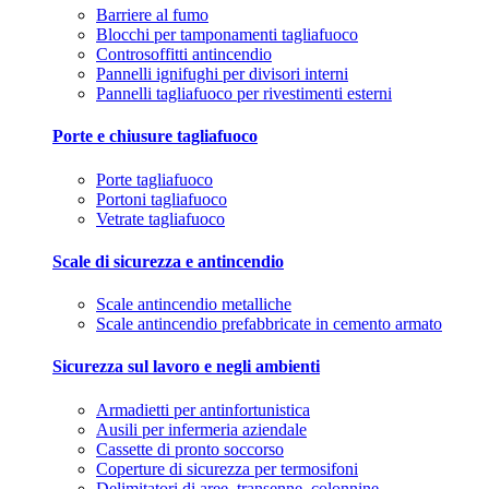
Barriere al fumo
Blocchi per tamponamenti tagliafuoco
Controsoffitti antincendio
Pannelli ignifughi per divisori interni
Pannelli tagliafuoco per rivestimenti esterni
Porte e chiusure tagliafuoco
Porte tagliafuoco
Portoni tagliafuoco
Vetrate tagliafuoco
Scale di sicurezza e antincendio
Scale antincendio metalliche
Scale antincendio prefabbricate in cemento armato
Sicurezza sul lavoro e negli ambienti
Armadietti per antinfortunistica
Ausili per infermeria aziendale
Cassette di pronto soccorso
Coperture di sicurezza per termosifoni
Delimitatori di aree, transenne, colonnine