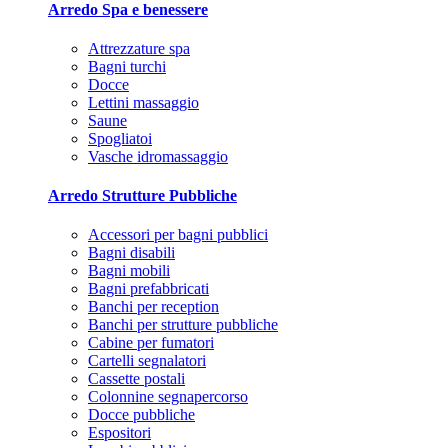
Arredo Spa e benessere
Attrezzature spa
Bagni turchi
Docce
Lettini massaggio
Saune
Spogliatoi
Vasche idromassaggio
Arredo Strutture Pubbliche
Accessori per bagni pubblici
Bagni disabili
Bagni mobili
Bagni prefabbricati
Banchi per reception
Banchi per strutture pubbliche
Cabine per fumatori
Cartelli segnalatori
Cassette postali
Colonnine segnapercorso
Docce pubbliche
Espositori