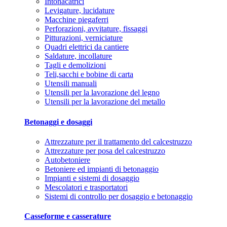
Intonacatrici
Levigature, lucidature
Macchine piegaferri
Perforazioni, avvitature, fissaggi
Pitturazioni, verniciature
Quadri elettrici da cantiere
Saldature, incollature
Tagli e demolizioni
Teli,sacchi e bobine di carta
Utensili manuali
Utensili per la lavorazione del legno
Utensili per la lavorazione del metallo
Betonaggi e dosaggi
Attrezzature per il trattamento del calcestruzzo
Attrezzature per posa del calcestruzzo
Autobetoniere
Betoniere ed impianti di betonaggio
Impianti e sistemi di dosaggio
Mescolatori e trasportatori
Sistemi di controllo per dosaggio e betonaggio
Casseforme e casserature