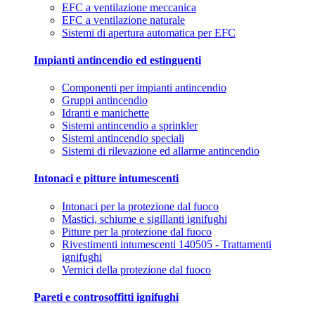
EFC a ventilazione meccanica
EFC a ventilazione naturale
Sistemi di apertura automatica per EFC
Impianti antincendio ed estinguenti
Componenti per impianti antincendio
Gruppi antincendio
Idranti e manichette
Sistemi antincendio a sprinkler
Sistemi antincendio speciali
Sistemi di rilevazione ed allarme antincendio
Intonaci e pitture intumescenti
Intonaci per la protezione dal fuoco
Mastici, schiume e sigillanti ignifughi
Pitture per la protezione dal fuoco
Rivestimenti intumescenti 140505 - Trattamenti
ignifughi
Vernici della protezione dal fuoco
Pareti e controsoffitti ignifughi