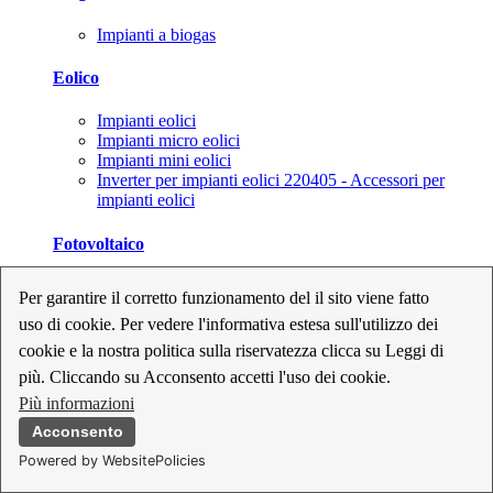
Impianti a biogas
Eolico
Impianti eolici
Impianti micro eolici
Impianti mini eolici
Inverter per impianti eolici 220405 - Accessori per
impianti eolici
Fotovoltaico
Cavi, connettori e sezionatori per impianti fotovoltaici
Per garantire il corretto funzionamento del il sito viene fatto
Inverter per impianti fotovoltaici
uso di cookie. Per vedere l'informativa estesa sull'utilizzo dei
Kit per impianti fotovoltaici
Moduli fotovoltaici
cookie e la nostra politica sulla riservatezza clicca su Leggi di
Sistemi di monitoraggio per impianti fotovoltaici
più. Cliccando su Acconsento accetti l'uso dei cookie.
Strumenti di collaudo e configurazione per impianti
Più informazioni
fotovoltaici
Supporti per impianti fotovoltaici
Acconsento
Powered by WebsitePolicies
Geotermia