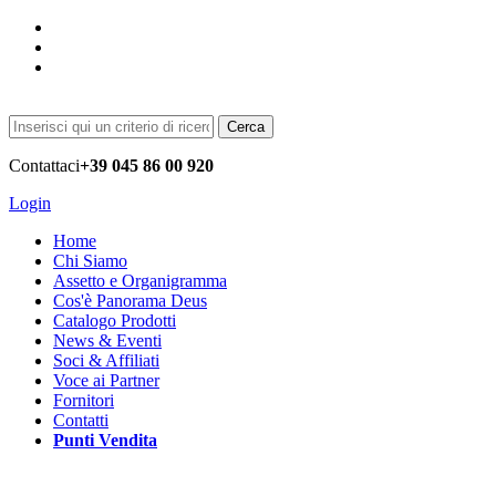
Cerca
Contattaci
+39 045 86 00 920
Login
Home
Chi Siamo
Assetto e Organigramma
Cos'è Panorama Deus
Catalogo Prodotti
News & Eventi
Soci & Affiliati
Voce ai Partner
Fornitori
Contatti
Punti Vendita