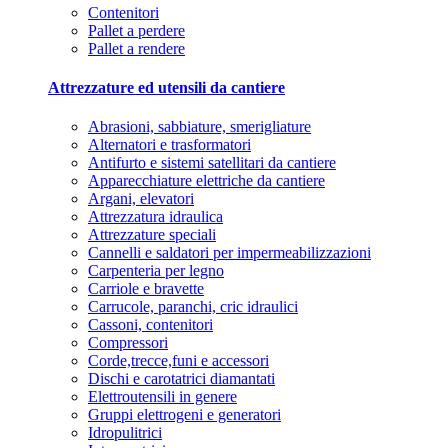
Contenitori
Pallet a perdere
Pallet a rendere
Attrezzature ed utensili da cantiere
Abrasioni, sabbiature, smerigliature
Alternatori e trasformatori
Antifurto e sistemi satellitari da cantiere
Apparecchiature elettriche da cantiere
Argani, elevatori
Attrezzatura idraulica
Attrezzature speciali
Cannelli e saldatori per impermeabilizzazioni
Carpenteria per legno
Carriole e bravette
Carrucole, paranchi, cric idraulici
Cassoni, contenitori
Compressori
Corde,trecce,funi e accessori
Dischi e carotatrici diamantati
Elettroutensili in genere
Gruppi elettrogeni e generatori
Idropulitrici