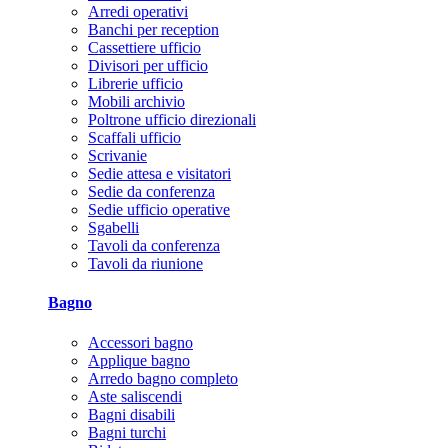
Arredi operativi
Banchi per reception
Cassettiere ufficio
Divisori per ufficio
Librerie ufficio
Mobili archivio
Poltrone ufficio direzionali
Scaffali ufficio
Scrivanie
Sedie attesa e visitatori
Sedie da conferenza
Sedie ufficio operative
Sgabelli
Tavoli da conferenza
Tavoli da riunione
Bagno
Accessori bagno
Applique bagno
Arredo bagno completo
Aste saliscendi
Bagni disabili
Bagni turchi