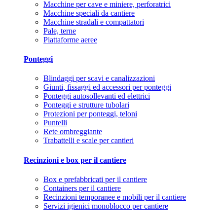
Macchine per cave e miniere, perforatrici
Macchine speciali da cantiere
Macchine stradali e compattatori
Pale, terne
Piattaforme aeree
Ponteggi
Blindaggi per scavi e canalizzazioni
Giunti, fissaggi ed accessori per ponteggi
Ponteggi autosollevanti ed elettrici
Ponteggi e strutture tubolari
Protezioni per ponteggi, teloni
Puntelli
Rete ombreggiante
Trabattelli e scale per cantieri
Recinzioni e box per il cantiere
Box e prefabbricati per il cantiere
Containers per il cantiere
Recinzioni temporanee e mobili per il cantiere
Servizi igienici monoblocco per cantiere