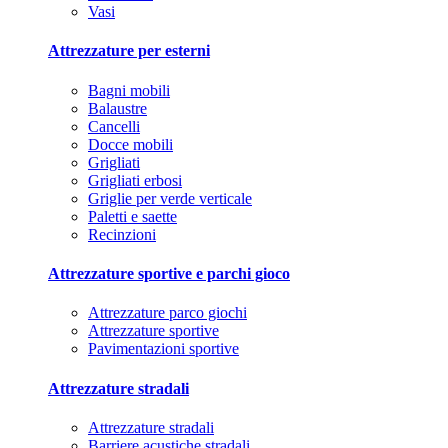
Vasi
Attrezzature per esterni
Bagni mobili
Balaustre
Cancelli
Docce mobili
Grigliati
Grigliati erbosi
Griglie per verde verticale
Paletti e saette
Recinzioni
Attrezzature sportive e parchi gioco
Attrezzature parco giochi
Attrezzature sportive
Pavimentazioni sportive
Attrezzature stradali
Attrezzature stradali
Barriere acustiche stradali