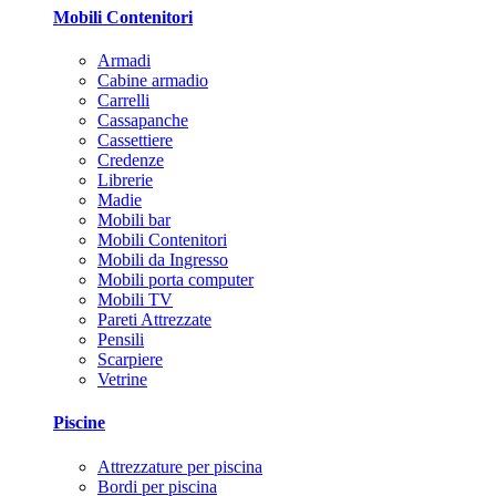
Mobili Contenitori
Armadi
Cabine armadio
Carrelli
Cassapanche
Cassettiere
Credenze
Librerie
Madie
Mobili bar
Mobili Contenitori
Mobili da Ingresso
Mobili porta computer
Mobili TV
Pareti Attrezzate
Pensili
Scarpiere
Vetrine
Piscine
Attrezzature per piscina
Bordi per piscina