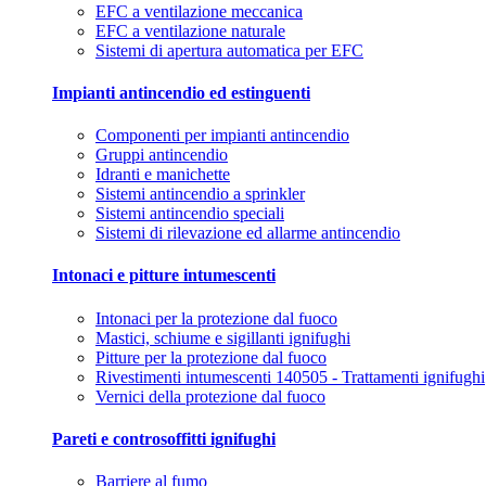
EFC a ventilazione meccanica
EFC a ventilazione naturale
Sistemi di apertura automatica per EFC
Impianti antincendio ed estinguenti
Componenti per impianti antincendio
Gruppi antincendio
Idranti e manichette
Sistemi antincendio a sprinkler
Sistemi antincendio speciali
Sistemi di rilevazione ed allarme antincendio
Intonaci e pitture intumescenti
Intonaci per la protezione dal fuoco
Mastici, schiume e sigillanti ignifughi
Pitture per la protezione dal fuoco
Rivestimenti intumescenti 140505 - Trattamenti ignifughi
Vernici della protezione dal fuoco
Pareti e controsoffitti ignifughi
Barriere al fumo