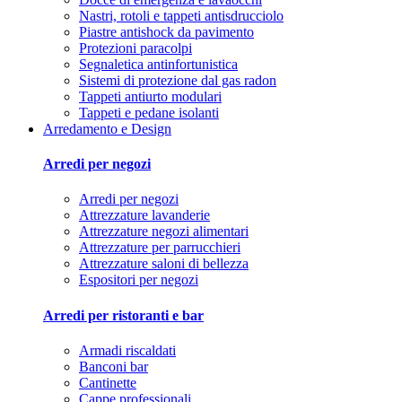
Nastri, rotoli e tappeti antisdrucciolo
Piastre antishock da pavimento
Protezioni paracolpi
Segnaletica antinfortunistica
Sistemi di protezione dal gas radon
Tappeti antiurto modulari
Tappeti e pedane isolanti
Arredamento e Design
Arredi per negozi
Arredi per negozi
Attrezzature lavanderie
Attrezzature negozi alimentari
Attrezzature per parrucchieri
Attrezzature saloni di bellezza
Espositori per negozi
Arredi per ristoranti e bar
Armadi riscaldati
Banconi bar
Cantinette
Cappe professionali