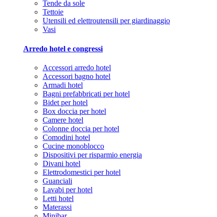
Tende da sole
Tettoie
Utensili ed elettroutensili per giardinaggio
Vasi
Arredo hotel e congressi
Accessori arredo hotel
Accessori bagno hotel
Armadi hotel
Bagni prefabbricati per hotel
Bidet per hotel
Box doccia per hotel
Camere hotel
Colonne doccia per hotel
Comodini hotel
Cucine monoblocco
Dispositivi per risparmio energia
Divani hotel
Elettrodomestici per hotel
Guanciali
Lavabi per hotel
Letti hotel
Materassi
Minibar