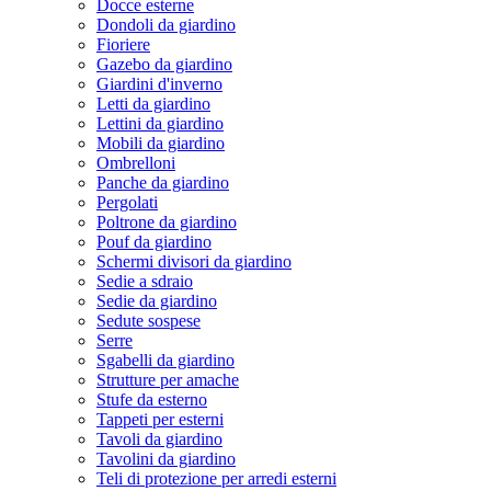
Docce esterne
Dondoli da giardino
Fioriere
Gazebo da giardino
Giardini d'inverno
Letti da giardino
Lettini da giardino
Mobili da giardino
Ombrelloni
Panche da giardino
Pergolati
Poltrone da giardino
Pouf da giardino
Schermi divisori da giardino
Sedie a sdraio
Sedie da giardino
Sedute sospese
Serre
Sgabelli da giardino
Strutture per amache
Stufe da esterno
Tappeti per esterni
Tavoli da giardino
Tavolini da giardino
Teli di protezione per arredi esterni