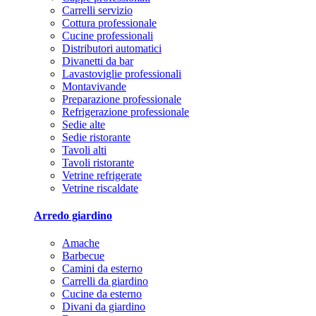
Carrelli servizio
Cottura professionale
Cucine professionali
Distributori automatici
Divanetti da bar
Lavastoviglie professionali
Montavivande
Preparazione professionale
Refrigerazione professionale
Sedie alte
Sedie ristorante
Tavoli alti
Tavoli ristorante
Vetrine refrigerate
Vetrine riscaldate
Arredo giardino
Amache
Barbecue
Camini da esterno
Carrelli da giardino
Cucine da esterno
Divani da giardino