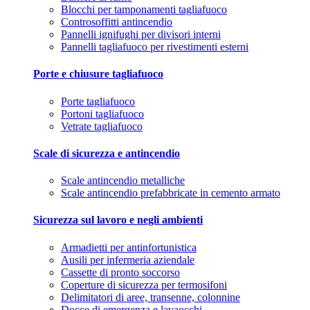
Blocchi per tamponamenti tagliafuoco
Controsoffitti antincendio
Pannelli ignifughi per divisori interni
Pannelli tagliafuoco per rivestimenti esterni
Porte e chiusure tagliafuoco
Porte tagliafuoco
Portoni tagliafuoco
Vetrate tagliafuoco
Scale di sicurezza e antincendio
Scale antincendio metalliche
Scale antincendio prefabbricate in cemento armato
Sicurezza sul lavoro e negli ambienti
Armadietti per antinfortunistica
Ausili per infermeria aziendale
Cassette di pronto soccorso
Coperture di sicurezza per termosifoni
Delimitatori di aree, transenne, colonnine
Docce di emergenza e lavaocchi