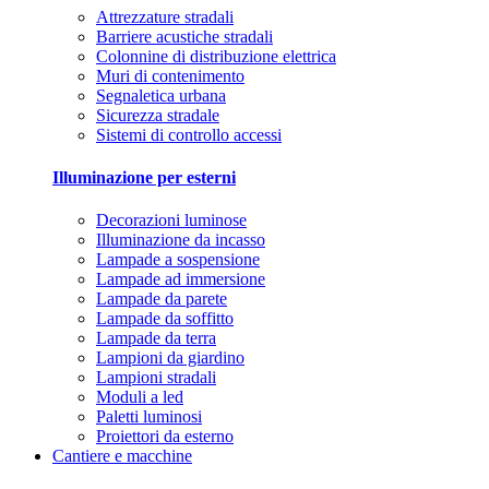
Attrezzature stradali
Barriere acustiche stradali
Colonnine di distribuzione elettrica
Muri di contenimento
Segnaletica urbana
Sicurezza stradale
Sistemi di controllo accessi
Illuminazione per esterni
Decorazioni luminose
Illuminazione da incasso
Lampade a sospensione
Lampade ad immersione
Lampade da parete
Lampade da soffitto
Lampade da terra
Lampioni da giardino
Lampioni stradali
Moduli a led
Paletti luminosi
Proiettori da esterno
Cantiere e macchine