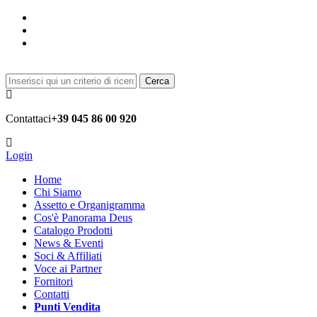
Cerca
Contattaci
+39 045 86 00 920
Login
Home
Chi Siamo
Assetto e Organigramma
Cos'è Panorama Deus
Catalogo Prodotti
News & Eventi
Soci & Affiliati
Voce ai Partner
Fornitori
Contatti
Punti Vendita