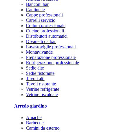
Banconi bar
Cantinette
Cappe professionali
Carrelli servizio
Cottura professionale
Cucine professionali
Distributori automatici
Divanetti da bar
Lavastoviglie professionali
Montavivande
Preparazione professionale
Refrigerazione professionale
Sedie alte
Sedie ristorante
Tavoli alti
Tavoli ristorante
Vetrine refrigerate
Vetrine riscaldate
Arredo giardino
Amache
Barbecue
Camini da esterno