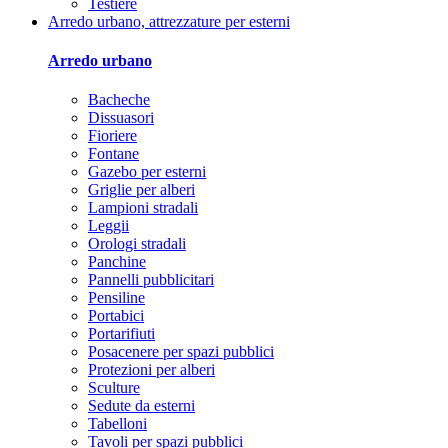
Testiere
Arredo urbano, attrezzature per esterni
Arredo urbano
Bacheche
Dissuasori
Fioriere
Fontane
Gazebo per esterni
Griglie per alberi
Lampioni stradali
Leggii
Orologi stradali
Panchine
Pannelli pubblicitari
Pensiline
Portabici
Portarifiuti
Posacenere per spazi pubblici
Protezioni per alberi
Sculture
Sedute da esterni
Tabelloni
Tavoli per spazi pubblici