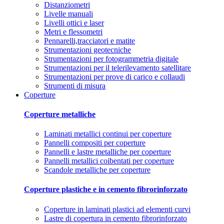
Distanziometri
Livelle manuali
Livelli ottici e laser
Metri e flessometri
Pennarelli,tracciatori e matite
Strumentazioni geotecniche
Strumentazioni per fotogrammetria digitale
Strumentazioni per il telerilevamento satellitare
Strumentazioni per prove di carico e collaudi
Strumenti di misura
Coperture
Coperture metalliche
Laminati metallici continui per coperture
Pannelli compositi per coperture
Pannelli e lastre metalliche per coperture
Pannelli metallici coibentati per coperture
Scandole metalliche per coperture
Coperture plastiche e in cemento fibrorinforzato
Coperture in laminati plastici ad elementi curvi
Lastre di copertura in cemento fibrorinforzato