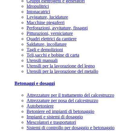
Gruppi elettrogeni e generatori
Idropulitrici
Intonacatrici
Levigature, lucidature
Macchine piegaferri
Perforazioni, avvitature, fissaggi
Pitturazioni, verniciature
Quadri elettrici da cantiere
Saldature, incollature
Tagli e demolizioni
Teli,sacchi e bobine di carta
Utensili manuali
Utensili per la lavorazione del legno
Utensili per la lavorazione del metallo
Betonaggi e dosaggi
Attrezzature per il trattamento del calcestruzzo
Attrezzature per posa del calcestruzzo
Autobetoniere
Betoniere ed impianti di betonaggio
Impianti e sistemi di dosaggio
Mescolatori e trasportatori
Sistemi di controllo per dosaggio e betonaggio