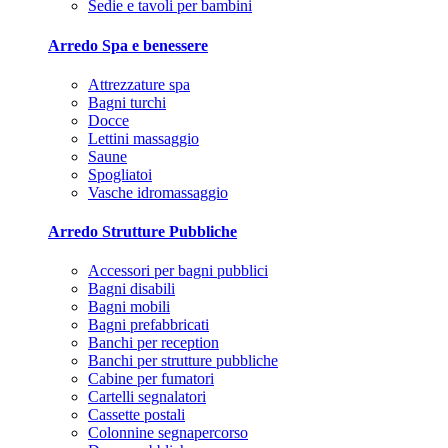
Sedie e tavoli per bambini
Arredo Spa e benessere
Attrezzature spa
Bagni turchi
Docce
Lettini massaggio
Saune
Spogliatoi
Vasche idromassaggio
Arredo Strutture Pubbliche
Accessori per bagni pubblici
Bagni disabili
Bagni mobili
Bagni prefabbricati
Banchi per reception
Banchi per strutture pubbliche
Cabine per fumatori
Cartelli segnalatori
Cassette postali
Colonnine segnapercorso