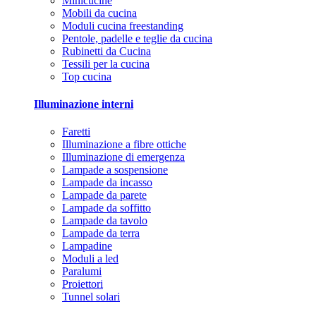
Minicucine
Mobili da cucina
Moduli cucina freestanding
Pentole, padelle e teglie da cucina
Rubinetti da Cucina
Tessili per la cucina
Top cucina
Illuminazione interni
Faretti
Illuminazione a fibre ottiche
Illuminazione di emergenza
Lampade a sospensione
Lampade da incasso
Lampade da parete
Lampade da soffitto
Lampade da tavolo
Lampade da terra
Lampadine
Moduli a led
Paralumi
Proiettori
Tunnel solari