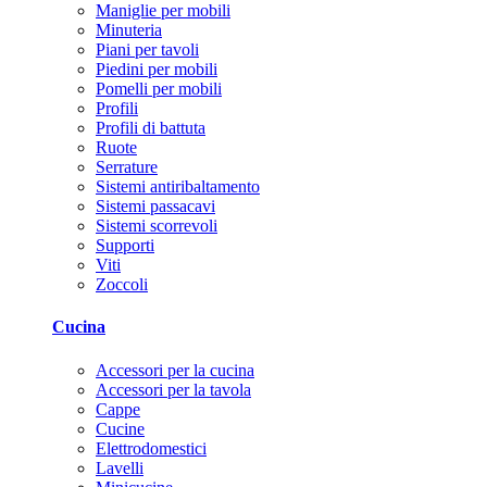
Maniglie per mobili
Minuteria
Piani per tavoli
Piedini per mobili
Pomelli per mobili
Profili
Profili di battuta
Ruote
Serrature
Sistemi antiribaltamento
Sistemi passacavi
Sistemi scorrevoli
Supporti
Viti
Zoccoli
Cucina
Accessori per la cucina
Accessori per la tavola
Cappe
Cucine
Elettrodomestici
Lavelli