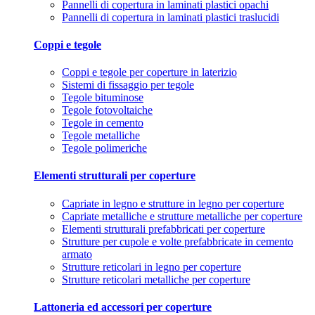
Pannelli di copertura in laminati plastici opachi
Pannelli di copertura in laminati plastici traslucidi
Coppi e tegole
Coppi e tegole per coperture in laterizio
Sistemi di fissaggio per tegole
Tegole bituminose
Tegole fotovoltaiche
Tegole in cemento
Tegole metalliche
Tegole polimeriche
Elementi strutturali per coperture
Capriate in legno e strutture in legno per coperture
Capriate metalliche e strutture metalliche per coperture
Elementi strutturali prefabbricati per coperture
Strutture per cupole e volte prefabbricate in cemento
armato
Strutture reticolari in legno per coperture
Strutture reticolari metalliche per coperture
Lattoneria ed accessori per coperture