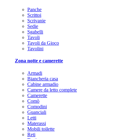
Panche
Scrittoi
Scrivanie
Sedie
Sgabelli
Tavoli
Tavoli da Gioco
Tavolini
Zona notte e camerette
Armadi
Biancheria casa
Cabine armadio
Camere da letto complete
Camerette
Comò
Comodini
Guanciali
Letti
Materassi
Mobili toilette
Reti