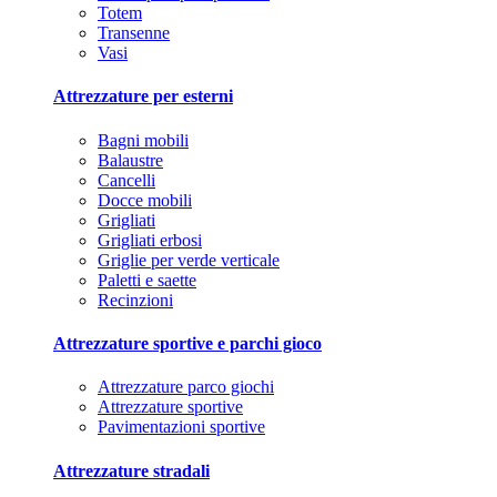
Totem
Transenne
Vasi
Attrezzature per esterni
Bagni mobili
Balaustre
Cancelli
Docce mobili
Grigliati
Grigliati erbosi
Griglie per verde verticale
Paletti e saette
Recinzioni
Attrezzature sportive e parchi gioco
Attrezzature parco giochi
Attrezzature sportive
Pavimentazioni sportive
Attrezzature stradali