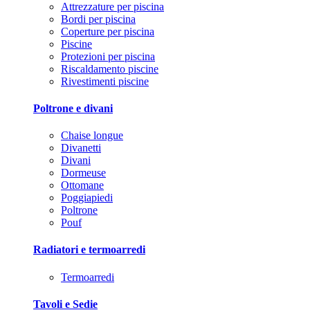
Attrezzature per piscina
Bordi per piscina
Coperture per piscina
Piscine
Protezioni per piscina
Riscaldamento piscine
Rivestimenti piscine
Poltrone e divani
Chaise longue
Divanetti
Divani
Dormeuse
Ottomane
Poggiapiedi
Poltrone
Pouf
Radiatori e termoarredi
Termoarredi
Tavoli e Sedie