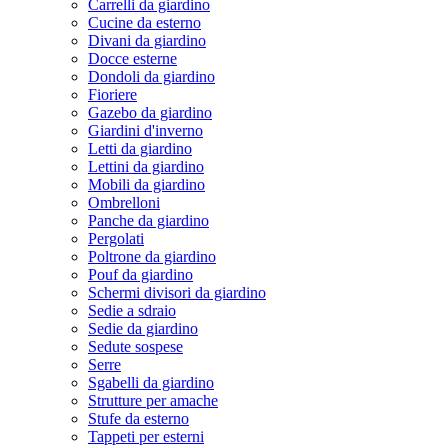
Carrelli da giardino
Cucine da esterno
Divani da giardino
Docce esterne
Dondoli da giardino
Fioriere
Gazebo da giardino
Giardini d'inverno
Letti da giardino
Lettini da giardino
Mobili da giardino
Ombrelloni
Panche da giardino
Pergolati
Poltrone da giardino
Pouf da giardino
Schermi divisori da giardino
Sedie a sdraio
Sedie da giardino
Sedute sospese
Serre
Sgabelli da giardino
Strutture per amache
Stufe da esterno
Tappeti per esterni