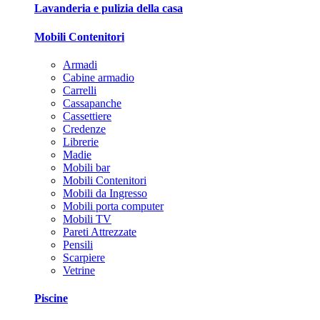
Lavanderia e pulizia della casa
Mobili Contenitori
Armadi
Cabine armadio
Carrelli
Cassapanche
Cassettiere
Credenze
Librerie
Madie
Mobili bar
Mobili Contenitori
Mobili da Ingresso
Mobili porta computer
Mobili TV
Pareti Attrezzate
Pensili
Scarpiere
Vetrine
Piscine