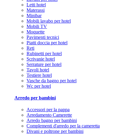
Letti hotel
Materassi
Minibar
Mobili lavabo per hotel
Mobili TV
Moquette
Pavimenti tecnici
Piatti doccia per hotel
Reti
Rubinetti per hotel
Scrivanie hotel
Serrature per hotel
Tavoli hotel
Testiere hotel
Vasche da bagno per hotel
Wc per hotel
Arredo per bambini
Accessori per la pappa
Arredamento Camerette
Arredo bagno per bambini
Complementi d'arredo per la cameretta
Divani e poltrone per bambini