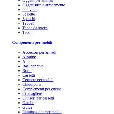
Oggetti per animali
Oggettistica d'arredamento
Paraventi
Scalette
Specchi
Tappeti
Tende da interni
Tessuti
Componenti per mobili
Accessori per armadi
Alzatine
Ante
Basi per tavoli
Bordi
Cassetti
Cerniere per mobili
Chiudiporta
Complementi per cucina
Cremagliere
Divisori per cassetti
Gambe
Guide
Illuminazione per mobili