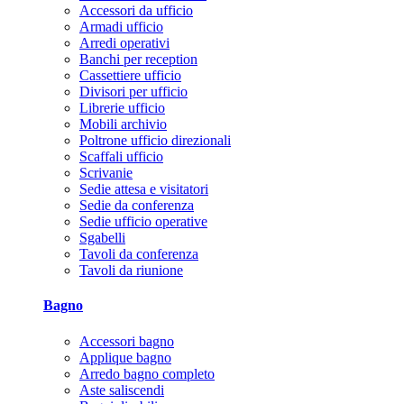
Accessori da ufficio
Armadi ufficio
Arredi operativi
Banchi per reception
Cassettiere ufficio
Divisori per ufficio
Librerie ufficio
Mobili archivio
Poltrone ufficio direzionali
Scaffali ufficio
Scrivanie
Sedie attesa e visitatori
Sedie da conferenza
Sedie ufficio operative
Sgabelli
Tavoli da conferenza
Tavoli da riunione
Bagno
Accessori bagno
Applique bagno
Arredo bagno completo
Aste saliscendi