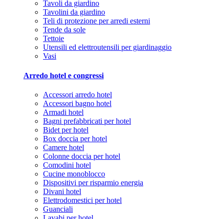
Tavoli da giardino
Tavolini da giardino
Teli di protezione per arredi esterni
Tende da sole
Tettoie
Utensili ed elettroutensili per giardinaggio
Vasi
Arredo hotel e congressi
Accessori arredo hotel
Accessori bagno hotel
Armadi hotel
Bagni prefabbricati per hotel
Bidet per hotel
Box doccia per hotel
Camere hotel
Colonne doccia per hotel
Comodini hotel
Cucine monoblocco
Dispositivi per risparmio energia
Divani hotel
Elettrodomestici per hotel
Guanciali
Lavabi per hotel