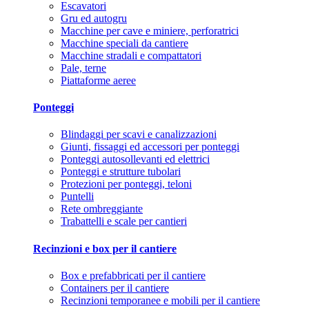
Escavatori
Gru ed autogru
Macchine per cave e miniere, perforatrici
Macchine speciali da cantiere
Macchine stradali e compattatori
Pale, terne
Piattaforme aeree
Ponteggi
Blindaggi per scavi e canalizzazioni
Giunti, fissaggi ed accessori per ponteggi
Ponteggi autosollevanti ed elettrici
Ponteggi e strutture tubolari
Protezioni per ponteggi, teloni
Puntelli
Rete ombreggiante
Trabattelli e scale per cantieri
Recinzioni e box per il cantiere
Box e prefabbricati per il cantiere
Containers per il cantiere
Recinzioni temporanee e mobili per il cantiere