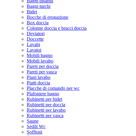
Bagni disabili
Bagni turchi
Bidet
Bocche di erogazione
Box doccia
Colonne doccia e bracci doccia
Deviatori
Doccette
Lavabi
Lavatoi
Mobili bagno
Mobili lavabo
Pareti per doccia
Pareti per vasca
Piani lavabo
Piatti doccia
Placche di comando per wc
Plafoniere bagno
Rubinetti per bidet
Rubinetti per doccia
Rubinetti per lavabo
Rubinetti per vasca
Saune
Sedili Wc
Soffioni