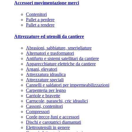
Accessori movimentazione merci
Contenitori
Pallet a perdere
Pallet a rendere
Attrezzature ed utensili da cantiere
Abrasioni, sabbiature, smerigliature
Alternatori e trasformatori
Antifurto e sistemi satellitari da cantiere
Apparecchiature elettriche da cantiere
Argani, elevatori
Attrezzatura idraulica
Attrezzature speciali
Cannelli e saldatori per impermeabilizzazioni
Carpenteria per legno
Carriole e bravette
Carrucole, paranchi, cric idraulici
Cassoni, contenitori
Compressori
Corde,trecce,funi e accessori
Dischi e carotatrici diamantati
Elettroutensili in genere