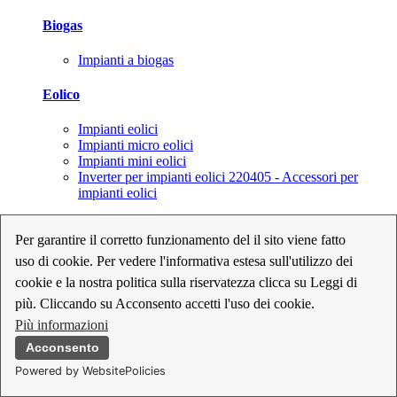
Biogas
Impianti a biogas
Eolico
Impianti eolici
Impianti micro eolici
Impianti mini eolici
Inverter per impianti eolici 220405 - Accessori per
impianti eolici
Fotovoltaico
Per garantire il corretto funzionamento del il sito viene fatto
uso di cookie. Per vedere l'informativa estesa sull'utilizzo dei
Cavi, connettori e sezionatori per impianti fotovoltaici
Inverter per impianti fotovoltaici
cookie e la nostra politica sulla riservatezza clicca su Leggi di
Kit per impianti fotovoltaici
più. Cliccando su Acconsento accetti l'uso dei cookie.
Moduli fotovoltaici
Più informazioni
Sistemi di monitoraggio per impianti fotovoltaici
Strumenti di collaudo e configurazione per impianti
Acconsento
fotovoltaici
Powered by WebsitePolicies
Supporti per impianti fotovoltaici