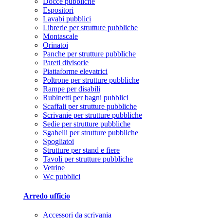
Docce pubbliche
Espositori
Lavabi pubblici
Librerie per strutture pubbliche
Montascale
Orinatoi
Panche per strutture pubbliche
Pareti divisorie
Piattaforme elevatrici
Poltrone per strutture pubbliche
Rampe per disabili
Rubinetti per bagni pubblici
Scaffali per strutture pubbliche
Scrivanie per strutture pubbliche
Sedie per strutture pubbliche
Sgabelli per strutture pubbliche
Spogliatoi
Strutture per stand e fiere
Tavoli per strutture pubbliche
Vetrine
Wc pubblici
Arredo ufficio
Accessori da scrivania