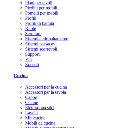
Piani per tavoli
Piedini per mobili
Pomelli per mobili
Profili
Profili di battuta
Ruote
Serrature
Sistemi antiribaltamento
Sistemi passacavi
Sistemi scorrevoli
Supporti
Viti
Zoccoli
Cucina
Accessori per la cucina
Accessori per la tavola
Cappe
Cucine
Elettrodomestici
Lavelli
Minicucine
Mobili da cucina