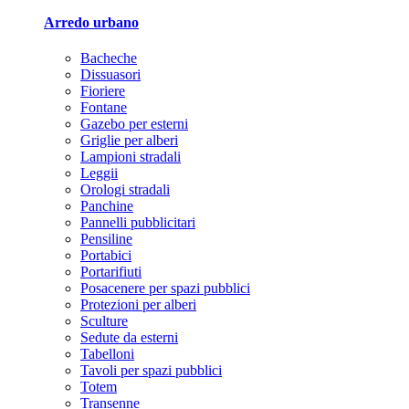
Arredo urbano
Bacheche
Dissuasori
Fioriere
Fontane
Gazebo per esterni
Griglie per alberi
Lampioni stradali
Leggii
Orologi stradali
Panchine
Pannelli pubblicitari
Pensiline
Portabici
Portarifiuti
Posacenere per spazi pubblici
Protezioni per alberi
Sculture
Sedute da esterni
Tabelloni
Tavoli per spazi pubblici
Totem
Transenne