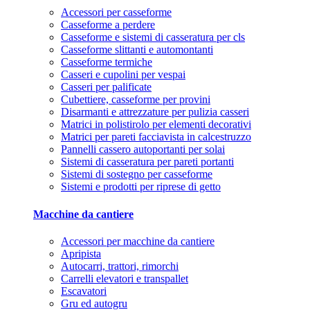
Accessori per casseforme
Casseforme a perdere
Casseforme e sistemi di casseratura per cls
Casseforme slittanti e automontanti
Casseforme termiche
Casseri e cupolini per vespai
Casseri per palificate
Cubettiere, casseforme per provini
Disarmanti e attrezzature per pulizia casseri
Matrici in polistirolo per elementi decorativi
Matrici per pareti facciavista in calcestruzzo
Pannelli cassero autoportanti per solai
Sistemi di casseratura per pareti portanti
Sistemi di sostegno per casseforme
Sistemi e prodotti per riprese di getto
Macchine da cantiere
Accessori per macchine da cantiere
Apripista
Autocarri, trattori, rimorchi
Carrelli elevatori e transpallet
Escavatori
Gru ed autogru