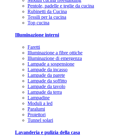
Moduli cucina freestanding
Pentole, padelle e teglie da cucina
Rubinetti da Cucina
Tessili per la cucina
Top cucina
Illuminazione interni
Faretti
Illuminazione a fibre ottiche
Illuminazione di emergenza
Lampade a sospensione
Lampade da incasso
Lampade da parete
Lampade da soffitto
Lampade da tavolo
Lampade da terra
Lampadine
Moduli a led
Paralumi
Proiettori
Tunnel solari
Lavanderia e pulizia della casa