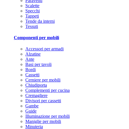
Paraventi
Scalette
Specchi
Tappeti
Tende da interni
Tessuti
Componenti per mobili
Accessori per armadi
Alzatine
Ante
Basi per tavoli
Bordi
Cassetti
Cerniere per mobili
Chiudiporta
Complementi per cucina
Cremagliere
Divisori per cassetti
Gambe
Guide
Illuminazione per mobili
Maniglie per mobili
Minuteria