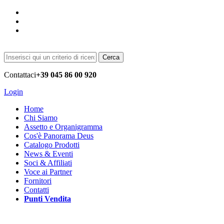
Cerca
Contattaci
+39 045 86 00 920
Login
Home
Chi Siamo
Assetto e Organigramma
Cos'è Panorama Deus
Catalogo Prodotti
News & Eventi
Soci & Affiliati
Voce ai Partner
Fornitori
Contatti
Punti Vendita