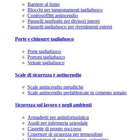
Barriere al fumo
Blocchi per tamponamenti tagliafuoco
Controsoffitti antincendio
Pannelli ignifughi per divisori interni
Pannelli tagliafuoco per rivestimenti esterni
Porte e chiusure tagliafuoco
Porte tagliafuoco
Portoni tagliafuoco
Vetrate tagliafuoco
Scale di sicurezza e antincendio
Scale antincendio metalliche
Scale antincendio prefabbricate in cemento armato
Sicurezza sul lavoro e negli ambienti
Armadietti per antinfortunistica
Ausili per infermeria aziendale
Cassette di pronto soccorso
Coperture di sicurezza per termosifoni
Delimitatori di aree, transenne, colonnine