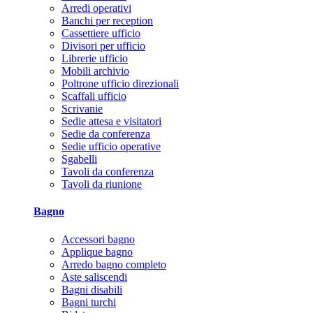
Arredi operativi
Banchi per reception
Cassettiere ufficio
Divisori per ufficio
Librerie ufficio
Mobili archivio
Poltrone ufficio direzionali
Scaffali ufficio
Scrivanie
Sedie attesa e visitatori
Sedie da conferenza
Sedie ufficio operative
Sgabelli
Tavoli da conferenza
Tavoli da riunione
Bagno
Accessori bagno
Applique bagno
Arredo bagno completo
Aste saliscendi
Bagni disabili
Bagni turchi