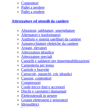
Contenitori
Pallet a perdere
Pallet a rendere
Attrezzature ed utensili da cantiere
Abrasioni, sabbiature, smerigliature
Alternatori e trasformatori
Antifurto e sistemi satellitari da cantiere
Apparecchiature elettriche da cantiere
Argani, elevatori
Attrezzatura idraulica
Attrezzature speciali
Cannelli e saldatori per impermeabilizzazioni
Carpenteria per legno
Carriole e bravette
Carrucole, paranchi, cric idraulici
Cassoni, contenitori
Compressori
Corde,trecce,funi e accessori
Dischi e carotatrici diamantati
Elettroutensili in genere
Gruppi elettrogeni e generatori
Idropulitrici