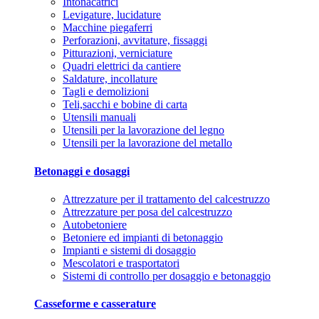
Intonacatrici
Levigature, lucidature
Macchine piegaferri
Perforazioni, avvitature, fissaggi
Pitturazioni, verniciature
Quadri elettrici da cantiere
Saldature, incollature
Tagli e demolizioni
Teli,sacchi e bobine di carta
Utensili manuali
Utensili per la lavorazione del legno
Utensili per la lavorazione del metallo
Betonaggi e dosaggi
Attrezzature per il trattamento del calcestruzzo
Attrezzature per posa del calcestruzzo
Autobetoniere
Betoniere ed impianti di betonaggio
Impianti e sistemi di dosaggio
Mescolatori e trasportatori
Sistemi di controllo per dosaggio e betonaggio
Casseforme e casserature