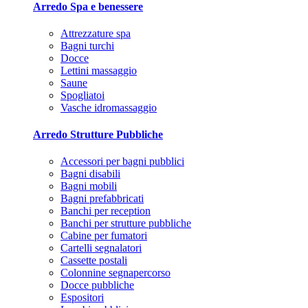
Arredo Spa e benessere
Attrezzature spa
Bagni turchi
Docce
Lettini massaggio
Saune
Spogliatoi
Vasche idromassaggio
Arredo Strutture Pubbliche
Accessori per bagni pubblici
Bagni disabili
Bagni mobili
Bagni prefabbricati
Banchi per reception
Banchi per strutture pubbliche
Cabine per fumatori
Cartelli segnalatori
Cassette postali
Colonnine segnapercorso
Docce pubbliche
Espositori