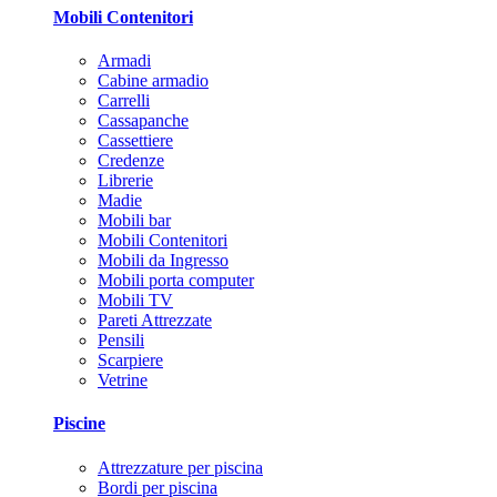
Mobili Contenitori
Armadi
Cabine armadio
Carrelli
Cassapanche
Cassettiere
Credenze
Librerie
Madie
Mobili bar
Mobili Contenitori
Mobili da Ingresso
Mobili porta computer
Mobili TV
Pareti Attrezzate
Pensili
Scarpiere
Vetrine
Piscine
Attrezzature per piscina
Bordi per piscina