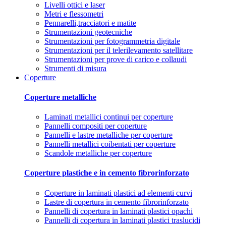
Livelli ottici e laser
Metri e flessometri
Pennarelli,tracciatori e matite
Strumentazioni geotecniche
Strumentazioni per fotogrammetria digitale
Strumentazioni per il telerilevamento satellitare
Strumentazioni per prove di carico e collaudi
Strumenti di misura
Coperture
Coperture metalliche
Laminati metallici continui per coperture
Pannelli compositi per coperture
Pannelli e lastre metalliche per coperture
Pannelli metallici coibentati per coperture
Scandole metalliche per coperture
Coperture plastiche e in cemento fibrorinforzato
Coperture in laminati plastici ad elementi curvi
Lastre di copertura in cemento fibrorinforzato
Pannelli di copertura in laminati plastici opachi
Pannelli di copertura in laminati plastici traslucidi