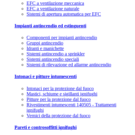
EFC a ventilazione meccanica
EFC a ventilazione naturale
Sistemi di apertura automatica per EFC
Impianti antincendio ed estinguenti
Componenti per impianti antincendio
Gruppi antincendio
Idranti e manichette
Sistemi antincendio a sprinkler
Sistemi antincendio speciali
Sistemi di rilevazione ed allarme antincendio
Intonaci e pitture intumescenti
Intonaci per la protezione dal fuoco
Mastici, schiume e sigillanti ignifughi
Pitture per la protezione dal fuoco
Rivestimenti intumescenti 140505 - Trattamenti
ignifughi
Vernici della protezione dal fuoco
Pareti e controsoffitti ignifughi