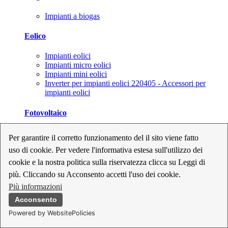
Impianti a biogas
Eolico
Impianti eolici
Impianti micro eolici
Impianti mini eolici
Inverter per impianti eolici 220405 - Accessori per
impianti eolici
Fotovoltaico
Cavi, connettori e sezionatori per impianti fotovoltaici
Per garantire il corretto funzionamento del il sito viene fatto
Inverter per impianti fotovoltaici
uso di cookie. Per vedere l'informativa estesa sull'utilizzo dei
Kit per impianti fotovoltaici
Moduli fotovoltaici
cookie e la nostra politica sulla riservatezza clicca su Leggi di
Sistemi di monitoraggio per impianti fotovoltaici
più. Cliccando su Acconsento accetti l'uso dei cookie.
Strumenti di collaudo e configurazione per impianti
Più informazioni
fotovoltaici
Supporti per impianti fotovoltaici
Acconsento
Powered by WebsitePolicies
Geotermia