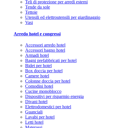
Teli di protezione per arredi esterni
Tende da sole
Tettoie
Utensili ed elettroutensili per giardinaggio
Vasi
Arredo hotel e congressi
Accessori arredo hotel
Accessori bagno hotel
Armadi hotel
Bagni prefabbricati per hotel
Bidet per hotel
Box doccia per hotel
Camere hotel
Colonne doccia per hotel
Comodini hotel
Cucine monoblocco
Dispositivi per risparmio energia
Divani hotel
Elettrodomestici per hotel
Guanciali
Lavabi per hotel
Letti hotel
Materassi