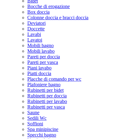
Bidet
Bocche di erogazione
Box doccia
Colonne doccia e bracci doccia
Deviatori
Doccette
Lavabi
Lavatoi
Mobili bagno
Mobili lavabo
Pareti per doccia
Pareti per vasca
Piani lavabo
Piatti doccia
Placche di comando per wc
Plafoniere bagno
Rubinetti per bidet
Rubinetti per doccia
Rubinetti per lavabo
Rubinetti per vasca
Saune
Sedili Wc
Soffioni
Spa minipiscine
Specchi bagno