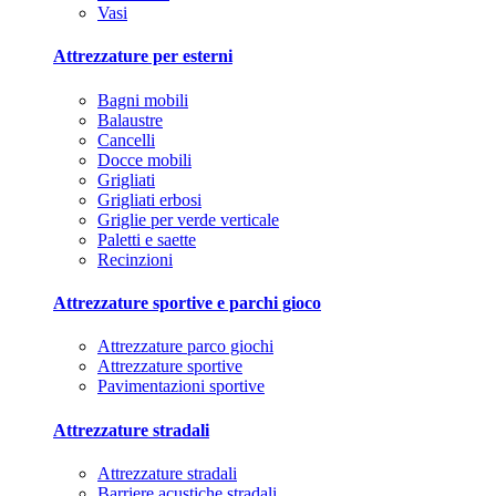
Vasi
Attrezzature per esterni
Bagni mobili
Balaustre
Cancelli
Docce mobili
Grigliati
Grigliati erbosi
Griglie per verde verticale
Paletti e saette
Recinzioni
Attrezzature sportive e parchi gioco
Attrezzature parco giochi
Attrezzature sportive
Pavimentazioni sportive
Attrezzature stradali
Attrezzature stradali
Barriere acustiche stradali