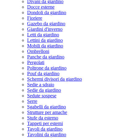
Divani da giardino
Docce esterne
Dondoli da giardino
Fioriere
Gazebo da giardino
Giardini d'inverno
Letti da giardino
Lettini da giardino
Mobili da giardino
Ombrelloni
Panche da giardino
Pergolati
Poltrone da giardino
Pouf da giardino
Schermi divisori da giardino
Sedie a sdraio
Sedie da giardino
Sedute sospese
Serre
Sgabelli da giardino
Strutture per amache
Stufe da esterno
Tappeti per esterni
Tavoli da giardino
Tavolini da giardino