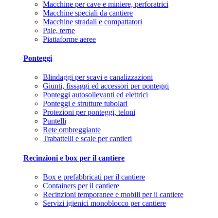
Macchine per cave e miniere, perforatrici
Macchine speciali da cantiere
Macchine stradali e compattatori
Pale, terne
Piattaforme aeree
Ponteggi
Blindaggi per scavi e canalizzazioni
Giunti, fissaggi ed accessori per ponteggi
Ponteggi autosollevanti ed elettrici
Ponteggi e strutture tubolari
Protezioni per ponteggi, teloni
Puntelli
Rete ombreggiante
Trabattelli e scale per cantieri
Recinzioni e box per il cantiere
Box e prefabbricati per il cantiere
Containers per il cantiere
Recinzioni temporanee e mobili per il cantiere
Servizi igienici monoblocco per cantiere