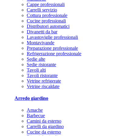
Cappe professionali
Carrelli servizio
Cottura professionale
Cucine professionali
Distributori automatici
Divanetti da bar
Lavastoviglie professionali
Montavivande
Preparazione professionale
Refrigerazione professionale
Sedie alte
Sedie ristorante
Tavoli alti
Tavoli ristorante
Vetrine refrigerate
Vetrine riscaldate
Arredo giardino
Amache
Barbecue
Camini da esterno
Carrelli da giardino
Cucine da esterno