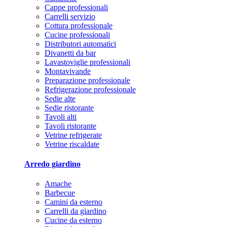
Cappe professionali
Carrelli servizio
Cottura professionale
Cucine professionali
Distributori automatici
Divanetti da bar
Lavastoviglie professionali
Montavivande
Preparazione professionale
Refrigerazione professionale
Sedie alte
Sedie ristorante
Tavoli alti
Tavoli ristorante
Vetrine refrigerate
Vetrine riscaldate
Arredo giardino
Amache
Barbecue
Camini da esterno
Carrelli da giardino
Cucine da esterno