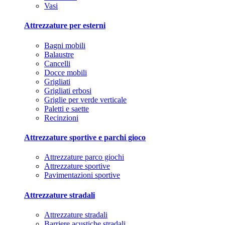
Vasi
Attrezzature per esterni
Bagni mobili
Balaustre
Cancelli
Docce mobili
Grigliati
Grigliati erbosi
Griglie per verde verticale
Paletti e saette
Recinzioni
Attrezzature sportive e parchi gioco
Attrezzature parco giochi
Attrezzature sportive
Pavimentazioni sportive
Attrezzature stradali
Attrezzature stradali
Barriere acustiche stradali