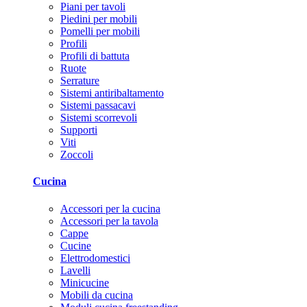
Piani per tavoli
Piedini per mobili
Pomelli per mobili
Profili
Profili di battuta
Ruote
Serrature
Sistemi antiribaltamento
Sistemi passacavi
Sistemi scorrevoli
Supporti
Viti
Zoccoli
Cucina
Accessori per la cucina
Accessori per la tavola
Cappe
Cucine
Elettrodomestici
Lavelli
Minicucine
Mobili da cucina