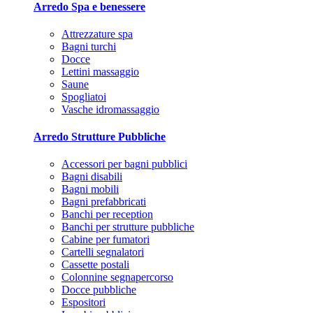
Arredo Spa e benessere
Attrezzature spa
Bagni turchi
Docce
Lettini massaggio
Saune
Spogliatoi
Vasche idromassaggio
Arredo Strutture Pubbliche
Accessori per bagni pubblici
Bagni disabili
Bagni mobili
Bagni prefabbricati
Banchi per reception
Banchi per strutture pubbliche
Cabine per fumatori
Cartelli segnalatori
Cassette postali
Colonnine segnapercorso
Docce pubbliche
Espositori