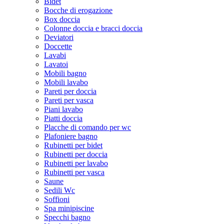
Bidet
Bocche di erogazione
Box doccia
Colonne doccia e bracci doccia
Deviatori
Doccette
Lavabi
Lavatoi
Mobili bagno
Mobili lavabo
Pareti per doccia
Pareti per vasca
Piani lavabo
Piatti doccia
Placche di comando per wc
Plafoniere bagno
Rubinetti per bidet
Rubinetti per doccia
Rubinetti per lavabo
Rubinetti per vasca
Saune
Sedili Wc
Soffioni
Spa minipiscine
Specchi bagno