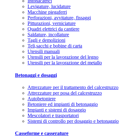
Intonacatrici
Levigature, lucidature
Macchine piegaferri
Perforazioni, avvitature, fissaggi
Pitturazioni, verniciature
Quadri elettrici da cantiere
Saldature, incollature
Tagli e demolizioni
Teli,sacchi e bobine di carta
Utensili manuali
Utensili per la lavorazione del legno
Utensili per la lavorazione del metallo
Betonaggi e dosaggi
Attrezzature per il trattamento del calcestruzzo
Attrezzature per posa del calcestruzzo
Autobetoniere
Betoniere ed impianti di betonaggio
Impianti e sistemi di dosaggio
Mescolatori e trasportatori
Sistemi di controllo per dosaggio e betonaggio
Casseforme e casserature