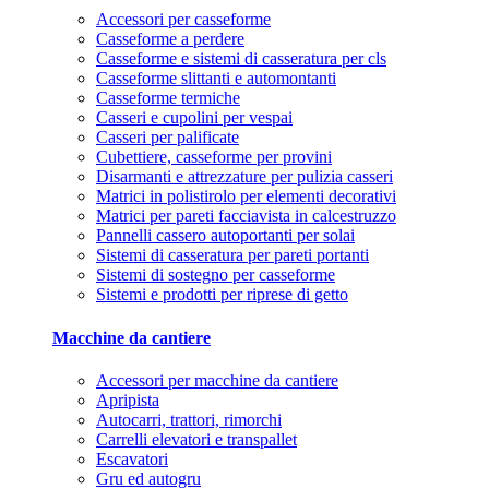
Accessori per casseforme
Casseforme a perdere
Casseforme e sistemi di casseratura per cls
Casseforme slittanti e automontanti
Casseforme termiche
Casseri e cupolini per vespai
Casseri per palificate
Cubettiere, casseforme per provini
Disarmanti e attrezzature per pulizia casseri
Matrici in polistirolo per elementi decorativi
Matrici per pareti facciavista in calcestruzzo
Pannelli cassero autoportanti per solai
Sistemi di casseratura per pareti portanti
Sistemi di sostegno per casseforme
Sistemi e prodotti per riprese di getto
Macchine da cantiere
Accessori per macchine da cantiere
Apripista
Autocarri, trattori, rimorchi
Carrelli elevatori e transpallet
Escavatori
Gru ed autogru