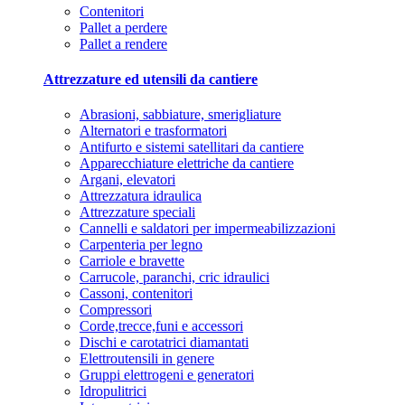
Contenitori
Pallet a perdere
Pallet a rendere
Attrezzature ed utensili da cantiere
Abrasioni, sabbiature, smerigliature
Alternatori e trasformatori
Antifurto e sistemi satellitari da cantiere
Apparecchiature elettriche da cantiere
Argani, elevatori
Attrezzatura idraulica
Attrezzature speciali
Cannelli e saldatori per impermeabilizzazioni
Carpenteria per legno
Carriole e bravette
Carrucole, paranchi, cric idraulici
Cassoni, contenitori
Compressori
Corde,trecce,funi e accessori
Dischi e carotatrici diamantati
Elettroutensili in genere
Gruppi elettrogeni e generatori
Idropulitrici