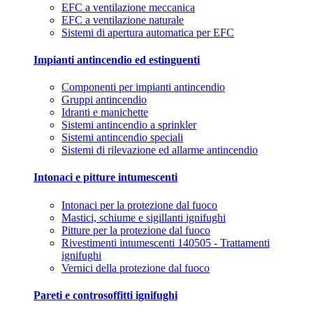
EFC a ventilazione meccanica
EFC a ventilazione naturale
Sistemi di apertura automatica per EFC
Impianti antincendio ed estinguenti
Componenti per impianti antincendio
Gruppi antincendio
Idranti e manichette
Sistemi antincendio a sprinkler
Sistemi antincendio speciali
Sistemi di rilevazione ed allarme antincendio
Intonaci e pitture intumescenti
Intonaci per la protezione dal fuoco
Mastici, schiume e sigillanti ignifughi
Pitture per la protezione dal fuoco
Rivestimenti intumescenti 140505 - Trattamenti
ignifughi
Vernici della protezione dal fuoco
Pareti e controsoffitti ignifughi