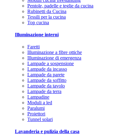
Moduli cucina freestanding
Pentole, padelle e teglie da cucina
Rubinetti da Cucina
Tessili per la cucina
Top cucina
Illuminazione interni
Faretti
Illuminazione a fibre ottiche
Illuminazione di emergenza
Lampade a sospensione
Lampade da incasso
Lampade da parete
Lampade da soffitto
Lampade da tavolo
Lampade da terra
Lampadine
Moduli a led
Paralumi
Proiettori
Tunnel solari
Lavanderia e pulizia della casa