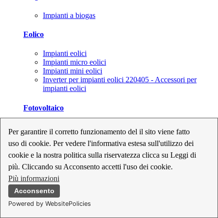
Impianti a biogas
Eolico
Impianti eolici
Impianti micro eolici
Impianti mini eolici
Inverter per impianti eolici 220405 - Accessori per
impianti eolici
Fotovoltaico
Cavi, connettori e sezionatori per impianti fotovoltaici
Per garantire il corretto funzionamento del il sito viene fatto
Inverter per impianti fotovoltaici
uso di cookie. Per vedere l'informativa estesa sull'utilizzo dei
Kit per impianti fotovoltaici
Moduli fotovoltaici
cookie e la nostra politica sulla riservatezza clicca su Leggi di
Sistemi di monitoraggio per impianti fotovoltaici
più. Cliccando su Acconsento accetti l'uso dei cookie.
Strumenti di collaudo e configurazione per impianti
Più informazioni
fotovoltaici
Supporti per impianti fotovoltaici
Acconsento
Powered by WebsitePolicies
Geotermia