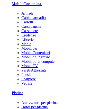
Mobili Contenitori
Armadi
Cabine armadio
Carrelli
Cassapanche
Cassettiere
Credenze
Librerie
Madie
Mobili bar
Mobili Contenitori
Mobili da Ingresso
Mobili porta computer
Mobili TV
Pareti Attrezzate
Pensili
Scarpiere
Vetrine
Piscine
Attrezzature per piscina
Bordi per piscina