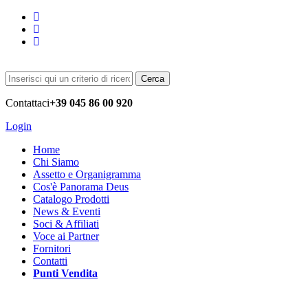
Cerca
Contattaci
+39 045 86 00 920
Login
Home
Chi Siamo
Assetto e Organigramma
Cos'è Panorama Deus
Catalogo Prodotti
News & Eventi
Soci & Affiliati
Voce ai Partner
Fornitori
Contatti
Punti Vendita