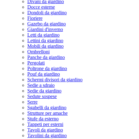
Divani da giardino
Docce esterne
Dondoli da giardino
Fioriere
Gazebo da giardino
Giardini d'inverno
Letti da giardino
Lettini da giardino
Mobili da giardino
Ombrelloni
Panche da giardino
Pergolati
Poltrone da giardino
Pouf da giardino
Schermi divisori da giardino
Sedie a sdraio
Sedie da giardino
Sedute sospese
Serre
Sgabelli da giardino
Strutture per amache
Stufe da esterno
Tappeti per esterni
Tavoli da giardino
Tavolini da giardino