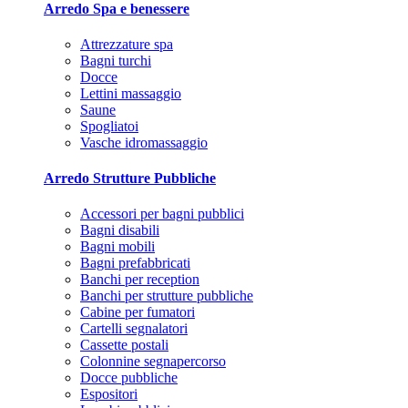
Arredo Spa e benessere
Attrezzature spa
Bagni turchi
Docce
Lettini massaggio
Saune
Spogliatoi
Vasche idromassaggio
Arredo Strutture Pubbliche
Accessori per bagni pubblici
Bagni disabili
Bagni mobili
Bagni prefabbricati
Banchi per reception
Banchi per strutture pubbliche
Cabine per fumatori
Cartelli segnalatori
Cassette postali
Colonnine segnapercorso
Docce pubbliche
Espositori