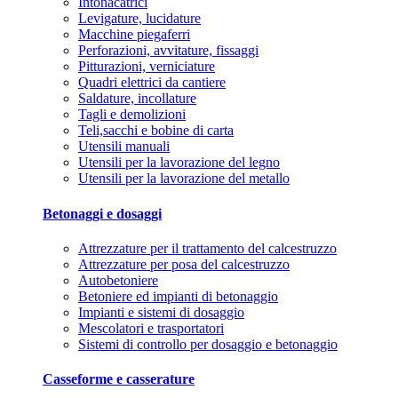
Intonacatrici
Levigature, lucidature
Macchine piegaferri
Perforazioni, avvitature, fissaggi
Pitturazioni, verniciature
Quadri elettrici da cantiere
Saldature, incollature
Tagli e demolizioni
Teli,sacchi e bobine di carta
Utensili manuali
Utensili per la lavorazione del legno
Utensili per la lavorazione del metallo
Betonaggi e dosaggi
Attrezzature per il trattamento del calcestruzzo
Attrezzature per posa del calcestruzzo
Autobetoniere
Betoniere ed impianti di betonaggio
Impianti e sistemi di dosaggio
Mescolatori e trasportatori
Sistemi di controllo per dosaggio e betonaggio
Casseforme e casserature