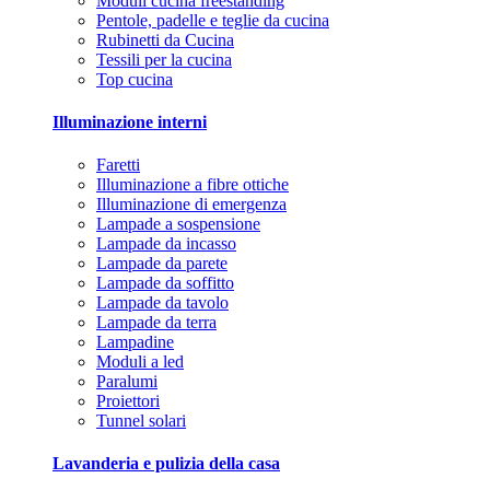
Moduli cucina freestanding
Pentole, padelle e teglie da cucina
Rubinetti da Cucina
Tessili per la cucina
Top cucina
Illuminazione interni
Faretti
Illuminazione a fibre ottiche
Illuminazione di emergenza
Lampade a sospensione
Lampade da incasso
Lampade da parete
Lampade da soffitto
Lampade da tavolo
Lampade da terra
Lampadine
Moduli a led
Paralumi
Proiettori
Tunnel solari
Lavanderia e pulizia della casa