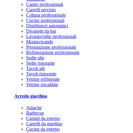
Cappe professionali
Carrelli servizio
Cottura professionale
Cucine professionali
Distributori automatici
Divanetti da bar
Lavastoviglie professionali
Montavivande
Preparazione professionale
Refrigerazione professionale
Sedie alte
Sedie ristorante
Tavoli alti
Tavoli ristorante
Vetrine refrigerate
Vetrine riscaldate
Arredo giardino
Amache
Barbecue
Camini da esterno
Carrelli da giardino
Cucine da esterno