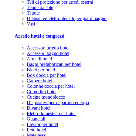
Teli di protezione per arredi esterni
Tende da sole
Tettoie
Utensili ed elettroutensili per giardinaggio
Vasi
Arredo hotel e congressi
Accessori arredo hotel
Accessori bagno hotel
Armadi hotel
Bagni prefabbricati per hotel
Bidet per hotel
Box doccia per hotel
Camere hotel
Colonne doccia per hotel
Comodini hotel
Cucine monoblocco
Dispositivi per risparmio energia
Divani hotel
Elettrodomestici per hotel
Guanciali
Lavabi per hotel
Letti hotel
Materassi