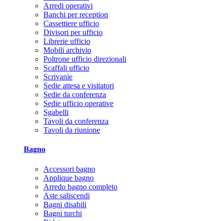
Arredi operativi
Banchi per reception
Cassettiere ufficio
Divisori per ufficio
Librerie ufficio
Mobili archivio
Poltrone ufficio direzionali
Scaffali ufficio
Scrivanie
Sedie attesa e visitatori
Sedie da conferenza
Sedie ufficio operative
Sgabelli
Tavoli da conferenza
Tavoli da riunione
Bagno
Accessori bagno
Applique bagno
Arredo bagno completo
Aste saliscendi
Bagni disabili
Bagni turchi