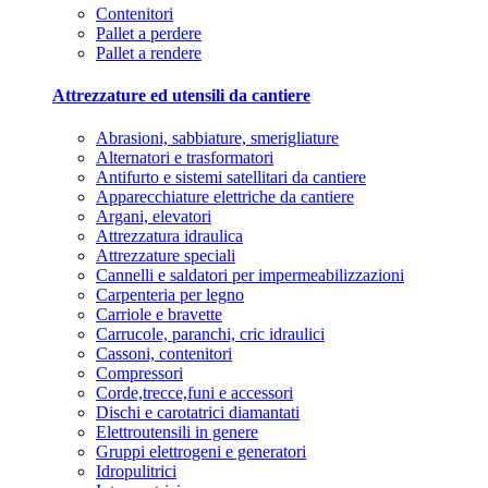
Contenitori
Pallet a perdere
Pallet a rendere
Attrezzature ed utensili da cantiere
Abrasioni, sabbiature, smerigliature
Alternatori e trasformatori
Antifurto e sistemi satellitari da cantiere
Apparecchiature elettriche da cantiere
Argani, elevatori
Attrezzatura idraulica
Attrezzature speciali
Cannelli e saldatori per impermeabilizzazioni
Carpenteria per legno
Carriole e bravette
Carrucole, paranchi, cric idraulici
Cassoni, contenitori
Compressori
Corde,trecce,funi e accessori
Dischi e carotatrici diamantati
Elettroutensili in genere
Gruppi elettrogeni e generatori
Idropulitrici