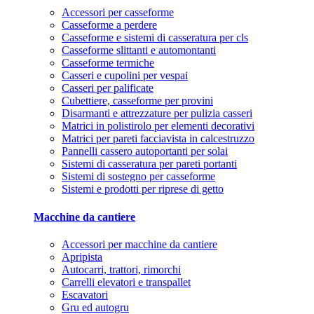
Accessori per casseforme
Casseforme a perdere
Casseforme e sistemi di casseratura per cls
Casseforme slittanti e automontanti
Casseforme termiche
Casseri e cupolini per vespai
Casseri per palificate
Cubettiere, casseforme per provini
Disarmanti e attrezzature per pulizia casseri
Matrici in polistirolo per elementi decorativi
Matrici per pareti facciavista in calcestruzzo
Pannelli cassero autoportanti per solai
Sistemi di casseratura per pareti portanti
Sistemi di sostegno per casseforme
Sistemi e prodotti per riprese di getto
Macchine da cantiere
Accessori per macchine da cantiere
Apripista
Autocarri, trattori, rimorchi
Carrelli elevatori e transpallet
Escavatori
Gru ed autogru