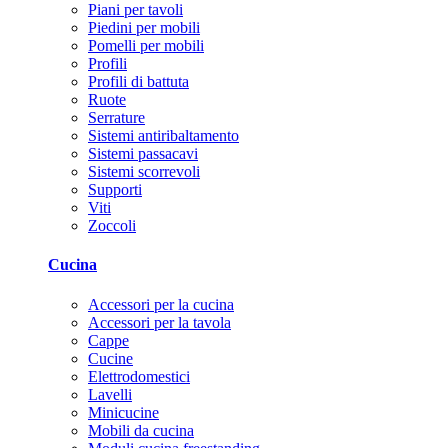
Piani per tavoli
Piedini per mobili
Pomelli per mobili
Profili
Profili di battuta
Ruote
Serrature
Sistemi antiribaltamento
Sistemi passacavi
Sistemi scorrevoli
Supporti
Viti
Zoccoli
Cucina
Accessori per la cucina
Accessori per la tavola
Cappe
Cucine
Elettrodomestici
Lavelli
Minicucine
Mobili da cucina