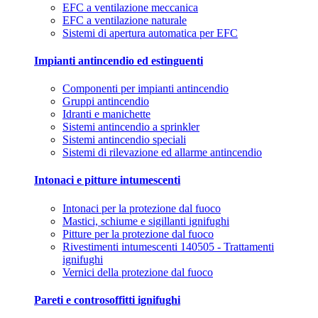
EFC a ventilazione meccanica
EFC a ventilazione naturale
Sistemi di apertura automatica per EFC
Impianti antincendio ed estinguenti
Componenti per impianti antincendio
Gruppi antincendio
Idranti e manichette
Sistemi antincendio a sprinkler
Sistemi antincendio speciali
Sistemi di rilevazione ed allarme antincendio
Intonaci e pitture intumescenti
Intonaci per la protezione dal fuoco
Mastici, schiume e sigillanti ignifughi
Pitture per la protezione dal fuoco
Rivestimenti intumescenti 140505 - Trattamenti
ignifughi
Vernici della protezione dal fuoco
Pareti e controsoffitti ignifughi