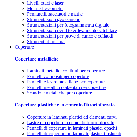
Livelli ottici e laser
Metri e flessometri
Pennarelli,tracciatori e matite
Strumentazioni geotecniche
Strumentazioni per fotogrammetria digitale
Strumentazioni per il telerilevamento satellitare
Strumentazioni per prove di carico e collaudi
Strumenti di misura
Coperture
Coperture metalliche
Laminati metallici continui per coperture
Pannelli compositi per coperture
Pannelli e lastre metalliche per coperture
Pannelli metallici coibentati per coperture
Scandole metalliche per coperture
Coperture plastiche e in cemento fibrorinforzato
Coperture in laminati plastici ad elementi curvi
Lastre di copertura in cemento fibrorinforzato
Pannelli di copertura in laminati plastici opachi
Pannelli di copertura in laminati plastici traslucidi