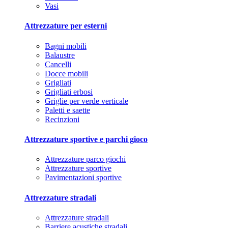
Vasi
Attrezzature per esterni
Bagni mobili
Balaustre
Cancelli
Docce mobili
Grigliati
Grigliati erbosi
Griglie per verde verticale
Paletti e saette
Recinzioni
Attrezzature sportive e parchi gioco
Attrezzature parco giochi
Attrezzature sportive
Pavimentazioni sportive
Attrezzature stradali
Attrezzature stradali
Barriere acustiche stradali