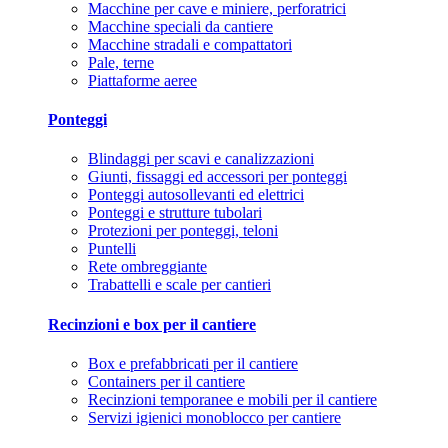
Macchine per cave e miniere, perforatrici
Macchine speciali da cantiere
Macchine stradali e compattatori
Pale, terne
Piattaforme aeree
Ponteggi
Blindaggi per scavi e canalizzazioni
Giunti, fissaggi ed accessori per ponteggi
Ponteggi autosollevanti ed elettrici
Ponteggi e strutture tubolari
Protezioni per ponteggi, teloni
Puntelli
Rete ombreggiante
Trabattelli e scale per cantieri
Recinzioni e box per il cantiere
Box e prefabbricati per il cantiere
Containers per il cantiere
Recinzioni temporanee e mobili per il cantiere
Servizi igienici monoblocco per cantiere