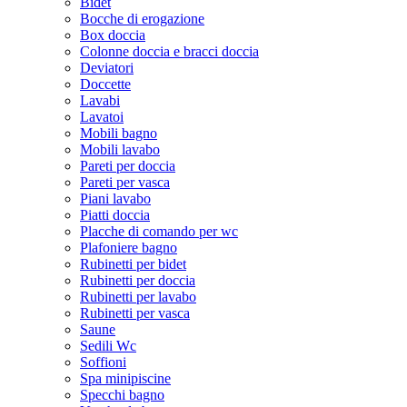
Bidet
Bocche di erogazione
Box doccia
Colonne doccia e bracci doccia
Deviatori
Doccette
Lavabi
Lavatoi
Mobili bagno
Mobili lavabo
Pareti per doccia
Pareti per vasca
Piani lavabo
Piatti doccia
Placche di comando per wc
Plafoniere bagno
Rubinetti per bidet
Rubinetti per doccia
Rubinetti per lavabo
Rubinetti per vasca
Saune
Sedili Wc
Soffioni
Spa minipiscine
Specchi bagno