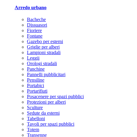
Arredo urbano
Bacheche
Dissuasori
Fioriere
Fontane
Gazebo per esterni
Griglie per alberi
Lampioni stradali
Leggii
Orologi stradali
Panchine
Pannelli pubblicitari
Pensiline
Portabici
Portarifiuti
Posacenere per spazi pubblici
Protezioni per alberi
Sculture
Sedute da esterni
Tabelloni
Tavoli per spazi pubblici
Totem
Transenne