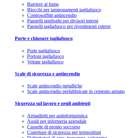
Barriere al fumo
Blocchi per tamponamenti tagliafuoco
Controsoffitti antincendio
Pannelli ignifughi per divisori interni
Pannelli tagliafuoco per rivestimenti esterni
Porte e chiusure tagliafuoco
Porte tagliafuoco
Portoni tagliafuoco
Vetrate tagliafuoco
Scale di sicurezza e antincendio
Scale antincendio metalliche
Scale antincendio prefabbricate in cemento armato
Sicurezza sul lavoro e negli ambienti
Armadietti per antinfortunistica
Ausili per infermeria aziendale
Cassette di pronto soccorso
Coperture di sicurezza per termosifoni
Delimitatori di aree, transenne, colonnine