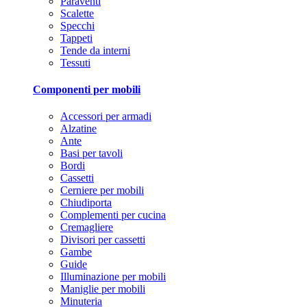
Paraventi
Scalette
Specchi
Tappeti
Tende da interni
Tessuti
Componenti per mobili
Accessori per armadi
Alzatine
Ante
Basi per tavoli
Bordi
Cassetti
Cerniere per mobili
Chiudiporta
Complementi per cucina
Cremagliere
Divisori per cassetti
Gambe
Guide
Illuminazione per mobili
Maniglie per mobili
Minuteria