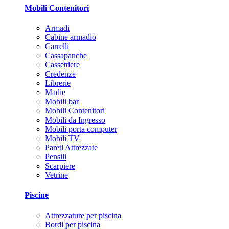
Mobili Contenitori
Armadi
Cabine armadio
Carrelli
Cassapanche
Cassettiere
Credenze
Librerie
Madie
Mobili bar
Mobili Contenitori
Mobili da Ingresso
Mobili porta computer
Mobili TV
Pareti Attrezzate
Pensili
Scarpiere
Vetrine
Piscine
Attrezzature per piscina
Bordi per piscina