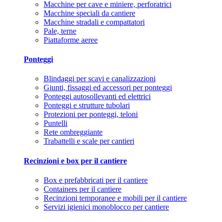
Macchine per cave e miniere, perforatrici
Macchine speciali da cantiere
Macchine stradali e compattatori
Pale, terne
Piattaforme aeree
Ponteggi
Blindaggi per scavi e canalizzazioni
Giunti, fissaggi ed accessori per ponteggi
Ponteggi autosollevanti ed elettrici
Ponteggi e strutture tubolari
Protezioni per ponteggi, teloni
Puntelli
Rete ombreggiante
Trabattelli e scale per cantieri
Recinzioni e box per il cantiere
Box e prefabbricati per il cantiere
Containers per il cantiere
Recinzioni temporanee e mobili per il cantiere
Servizi igienici monoblocco per cantiere