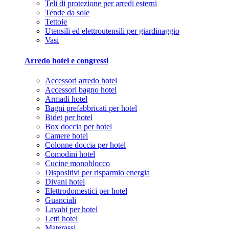
Teli di protezione per arredi esterni
Tende da sole
Tettoie
Utensili ed elettroutensili per giardinaggio
Vasi
Arredo hotel e congressi
Accessori arredo hotel
Accessori bagno hotel
Armadi hotel
Bagni prefabbricati per hotel
Bidet per hotel
Box doccia per hotel
Camere hotel
Colonne doccia per hotel
Comodini hotel
Cucine monoblocco
Dispositivi per risparmio energia
Divani hotel
Elettrodomestici per hotel
Guanciali
Lavabi per hotel
Letti hotel
Materassi