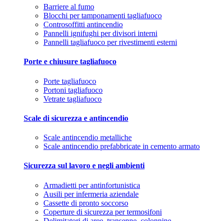
Barriere al fumo
Blocchi per tamponamenti tagliafuoco
Controsoffitti antincendio
Pannelli ignifughi per divisori interni
Pannelli tagliafuoco per rivestimenti esterni
Porte e chiusure tagliafuoco
Porte tagliafuoco
Portoni tagliafuoco
Vetrate tagliafuoco
Scale di sicurezza e antincendio
Scale antincendio metalliche
Scale antincendio prefabbricate in cemento armato
Sicurezza sul lavoro e negli ambienti
Armadietti per antinfortunistica
Ausili per infermeria aziendale
Cassette di pronto soccorso
Coperture di sicurezza per termosifoni
Delimitatori di aree, transenne, colonnine