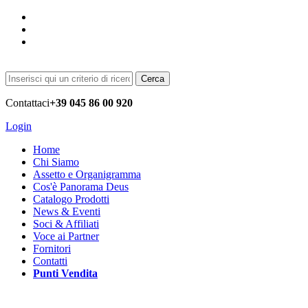
Cerca
Contattaci
+39 045 86 00 920
Login
Home
Chi Siamo
Assetto e Organigramma
Cos'è Panorama Deus
Catalogo Prodotti
News & Eventi
Soci & Affiliati
Voce ai Partner
Fornitori
Contatti
Punti Vendita