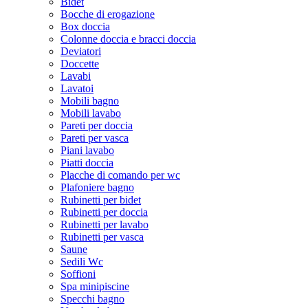
Bidet
Bocche di erogazione
Box doccia
Colonne doccia e bracci doccia
Deviatori
Doccette
Lavabi
Lavatoi
Mobili bagno
Mobili lavabo
Pareti per doccia
Pareti per vasca
Piani lavabo
Piatti doccia
Placche di comando per wc
Plafoniere bagno
Rubinetti per bidet
Rubinetti per doccia
Rubinetti per lavabo
Rubinetti per vasca
Saune
Sedili Wc
Soffioni
Spa minipiscine
Specchi bagno