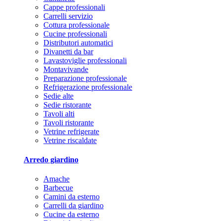
Cappe professionali
Carrelli servizio
Cottura professionale
Cucine professionali
Distributori automatici
Divanetti da bar
Lavastoviglie professionali
Montavivande
Preparazione professionale
Refrigerazione professionale
Sedie alte
Sedie ristorante
Tavoli alti
Tavoli ristorante
Vetrine refrigerate
Vetrine riscaldate
Arredo giardino
Amache
Barbecue
Camini da esterno
Carrelli da giardino
Cucine da esterno