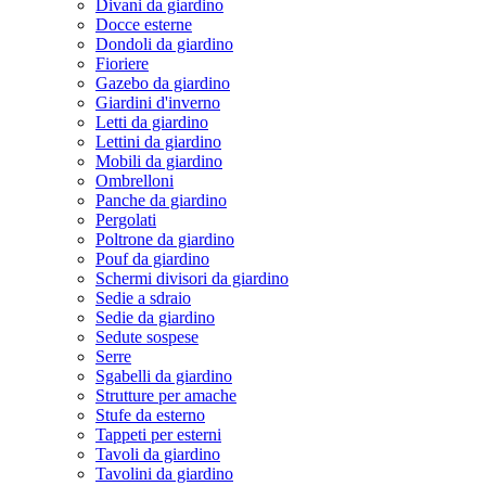
Divani da giardino
Docce esterne
Dondoli da giardino
Fioriere
Gazebo da giardino
Giardini d'inverno
Letti da giardino
Lettini da giardino
Mobili da giardino
Ombrelloni
Panche da giardino
Pergolati
Poltrone da giardino
Pouf da giardino
Schermi divisori da giardino
Sedie a sdraio
Sedie da giardino
Sedute sospese
Serre
Sgabelli da giardino
Strutture per amache
Stufe da esterno
Tappeti per esterni
Tavoli da giardino
Tavolini da giardino