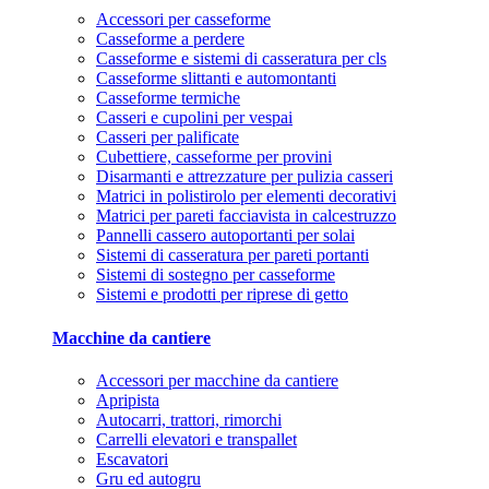
Accessori per casseforme
Casseforme a perdere
Casseforme e sistemi di casseratura per cls
Casseforme slittanti e automontanti
Casseforme termiche
Casseri e cupolini per vespai
Casseri per palificate
Cubettiere, casseforme per provini
Disarmanti e attrezzature per pulizia casseri
Matrici in polistirolo per elementi decorativi
Matrici per pareti facciavista in calcestruzzo
Pannelli cassero autoportanti per solai
Sistemi di casseratura per pareti portanti
Sistemi di sostegno per casseforme
Sistemi e prodotti per riprese di getto
Macchine da cantiere
Accessori per macchine da cantiere
Apripista
Autocarri, trattori, rimorchi
Carrelli elevatori e transpallet
Escavatori
Gru ed autogru