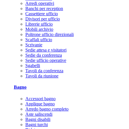
Arredi operativi
Banchi per reception
Cassettiere ufficio
Divisori per ufficio
Librerie ufficio
Mobili archivio
Poltrone ufficio direzionali
Scaffali ufficio
Scrivanie
Sedie attesa e visitatori
Sedie da conferenza
Sedie ufficio operative
Sgabelli
Tavoli da conferenza
Tavoli da riunione
Bagno
Accessori bagno
Applique bagno
Arredo bagno completo
Aste saliscendi
Bagni disabili
Bagni turchi