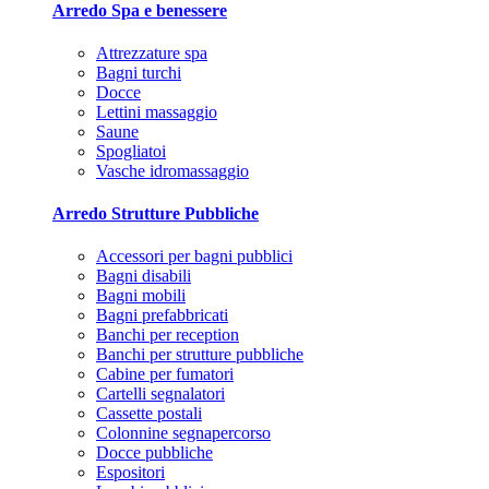
Arredo Spa e benessere
Attrezzature spa
Bagni turchi
Docce
Lettini massaggio
Saune
Spogliatoi
Vasche idromassaggio
Arredo Strutture Pubbliche
Accessori per bagni pubblici
Bagni disabili
Bagni mobili
Bagni prefabbricati
Banchi per reception
Banchi per strutture pubbliche
Cabine per fumatori
Cartelli segnalatori
Cassette postali
Colonnine segnapercorso
Docce pubbliche
Espositori