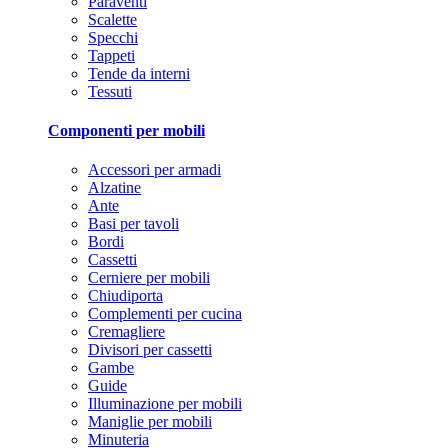
Paraventi
Scalette
Specchi
Tappeti
Tende da interni
Tessuti
Componenti per mobili
Accessori per armadi
Alzatine
Ante
Basi per tavoli
Bordi
Cassetti
Cerniere per mobili
Chiudiporta
Complementi per cucina
Cremagliere
Divisori per cassetti
Gambe
Guide
Illuminazione per mobili
Maniglie per mobili
Minuteria