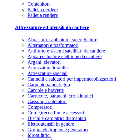
Contenitori
Pallet a perdere
Pallet a rendere
Attrezzature ed utensili da cantiere
Abrasioni, sabbiature, smerigliature
Alternatori e trasformatori
Antifurto e sistemi satellitari da cantiere
Apparecchiature elettriche da cantiere
Argani, elevatori
Attrezzatura idraulica
Attrezzature speciali
Cannelli e saldatori per impermeabilizzazioni
Carpenteria per legno
Carriole e bravette
Carrucole, paranchi, cric idraulici
Cassoni, contenitori
Compressori
Corde,trecce,funi e accessori
Dischi e carotatrici diamantati
Elettroutensili in genere
Gruppi elettrogeni e generatori
Idropulitrici