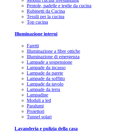
Moduli cucina freestanding
Pentole, padelle e teglie da cucina
Rubinetti da Cucina
Tessili per la cucina
Top cucina
Illuminazione interni
Faretti
Illuminazione a fibre ottiche
Illuminazione di emergenza
Lampade a sospensione
Lampade da incasso
Lampade da parete
Lampade da soffitto
Lampade da tavolo
Lampade da terra
Lampadine
Moduli a led
Paralumi
Proiettori
Tunnel solari
Lavanderia e pulizia della casa