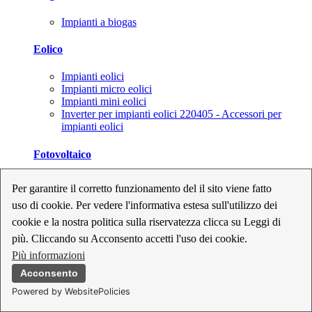
Impianti a biogas
Eolico
Impianti eolici
Impianti micro eolici
Impianti mini eolici
Inverter per impianti eolici 220405 - Accessori per
impianti eolici
Fotovoltaico
Cavi, connettori e sezionatori per impianti fotovoltaici
Per garantire il corretto funzionamento del il sito viene fatto
Inverter per impianti fotovoltaici
uso di cookie. Per vedere l'informativa estesa sull'utilizzo dei
Kit per impianti fotovoltaici
Moduli fotovoltaici
cookie e la nostra politica sulla riservatezza clicca su Leggi di
Sistemi di monitoraggio per impianti fotovoltaici
più. Cliccando su Acconsento accetti l'uso dei cookie.
Strumenti di collaudo e configurazione per impianti
Più informazioni
fotovoltaici
Supporti per impianti fotovoltaici
Acconsento
Powered by WebsitePolicies
Geotermia