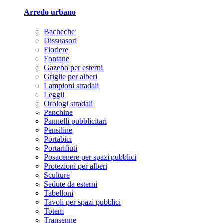
Arredo urbano
Bacheche
Dissuasori
Fioriere
Fontane
Gazebo per esterni
Griglie per alberi
Lampioni stradali
Leggii
Orologi stradali
Panchine
Pannelli pubblicitari
Pensiline
Portabici
Portarifiuti
Posacenere per spazi pubblici
Protezioni per alberi
Sculture
Sedute da esterni
Tabelloni
Tavoli per spazi pubblici
Totem
Transenne