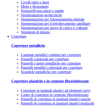
Livelli ottici e laser
Metri e flessometri
Pennarelli,tracciatori e matite
Strumentazioni geotecniche
Strumentazioni per fotogrammetria digitale
Strumentazioni per il telerilevamento satellitare
Strumentazioni per prove di carico e collaudi
Strumenti di misura
Coperture
Coperture metalliche
Laminati metallici continui per coperture
Pannelli compositi per coperture
Pannelli e lastre metalliche per coperture
Pannelli metallici coibentati per coperture
Scandole metalliche per coperture
Coperture plastiche e in cemento fibrorinforzato
Coperture in laminati plastici ad elementi curvi
Lastre di copertura in cemento fibrorinforzato
Pannelli di copertura in laminati plastici opachi
Pannelli di copertura in laminati plastici traslucidi