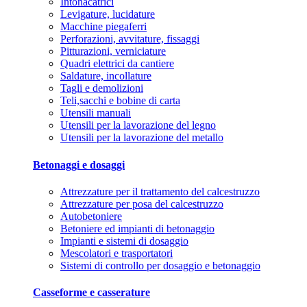
Intonacatrici
Levigature, lucidature
Macchine piegaferri
Perforazioni, avvitature, fissaggi
Pitturazioni, verniciature
Quadri elettrici da cantiere
Saldature, incollature
Tagli e demolizioni
Teli,sacchi e bobine di carta
Utensili manuali
Utensili per la lavorazione del legno
Utensili per la lavorazione del metallo
Betonaggi e dosaggi
Attrezzature per il trattamento del calcestruzzo
Attrezzature per posa del calcestruzzo
Autobetoniere
Betoniere ed impianti di betonaggio
Impianti e sistemi di dosaggio
Mescolatori e trasportatori
Sistemi di controllo per dosaggio e betonaggio
Casseforme e casserature