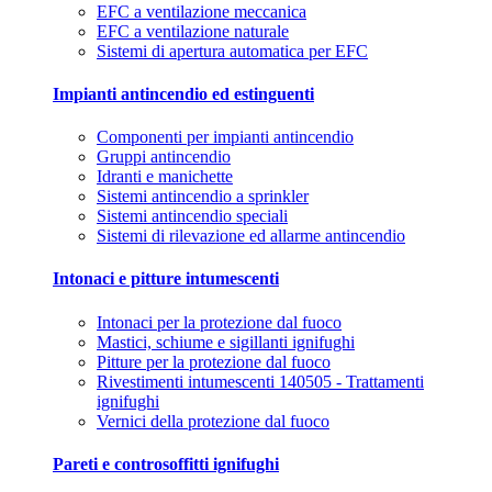
EFC a ventilazione meccanica
EFC a ventilazione naturale
Sistemi di apertura automatica per EFC
Impianti antincendio ed estinguenti
Componenti per impianti antincendio
Gruppi antincendio
Idranti e manichette
Sistemi antincendio a sprinkler
Sistemi antincendio speciali
Sistemi di rilevazione ed allarme antincendio
Intonaci e pitture intumescenti
Intonaci per la protezione dal fuoco
Mastici, schiume e sigillanti ignifughi
Pitture per la protezione dal fuoco
Rivestimenti intumescenti 140505 - Trattamenti
ignifughi
Vernici della protezione dal fuoco
Pareti e controsoffitti ignifughi