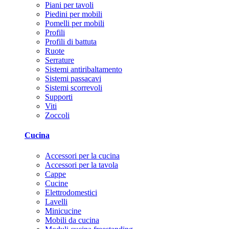
Piani per tavoli
Piedini per mobili
Pomelli per mobili
Profili
Profili di battuta
Ruote
Serrature
Sistemi antiribaltamento
Sistemi passacavi
Sistemi scorrevoli
Supporti
Viti
Zoccoli
Cucina
Accessori per la cucina
Accessori per la tavola
Cappe
Cucine
Elettrodomestici
Lavelli
Minicucine
Mobili da cucina