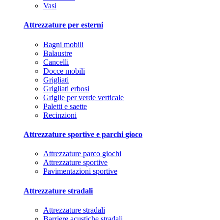
Vasi
Attrezzature per esterni
Bagni mobili
Balaustre
Cancelli
Docce mobili
Grigliati
Grigliati erbosi
Griglie per verde verticale
Paletti e saette
Recinzioni
Attrezzature sportive e parchi gioco
Attrezzature parco giochi
Attrezzature sportive
Pavimentazioni sportive
Attrezzature stradali
Attrezzature stradali
Barriere acustiche stradali