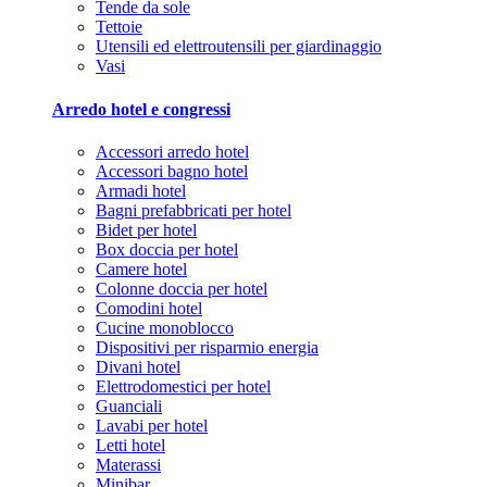
Tende da sole
Tettoie
Utensili ed elettroutensili per giardinaggio
Vasi
Arredo hotel e congressi
Accessori arredo hotel
Accessori bagno hotel
Armadi hotel
Bagni prefabbricati per hotel
Bidet per hotel
Box doccia per hotel
Camere hotel
Colonne doccia per hotel
Comodini hotel
Cucine monoblocco
Dispositivi per risparmio energia
Divani hotel
Elettrodomestici per hotel
Guanciali
Lavabi per hotel
Letti hotel
Materassi
Minibar