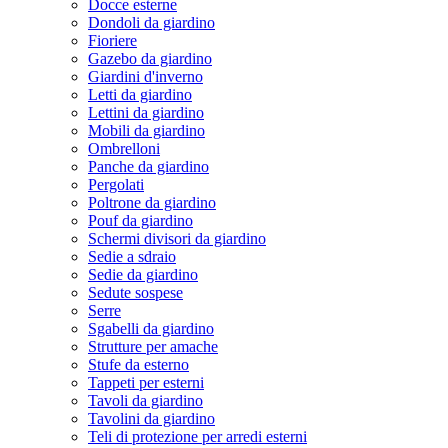
Docce esterne
Dondoli da giardino
Fioriere
Gazebo da giardino
Giardini d'inverno
Letti da giardino
Lettini da giardino
Mobili da giardino
Ombrelloni
Panche da giardino
Pergolati
Poltrone da giardino
Pouf da giardino
Schermi divisori da giardino
Sedie a sdraio
Sedie da giardino
Sedute sospese
Serre
Sgabelli da giardino
Strutture per amache
Stufe da esterno
Tappeti per esterni
Tavoli da giardino
Tavolini da giardino
Teli di protezione per arredi esterni