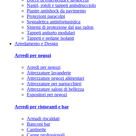
Nastri, rotoli e tappeti antisdrucciolo
Piastre antishock da pavimento
Protezioni paracolpi
Segnaletica antinfortunistica
Sistemi di protezione dal gas radon
Tappeti antiurto modulari
Tappeti e pedane isolanti
Arredamento e Design
Arredi per negozi
Arredi per negozi
Attrezzature lavanderie
Attrezzature negozi alimentari
Attrezzature per parrucchieri
Attrezzature saloni di bellezza
Espositori per negozi
Arredi per ristoranti e bar
Armadi riscaldati
Banconi bar
Cantinette
Cappe professionali