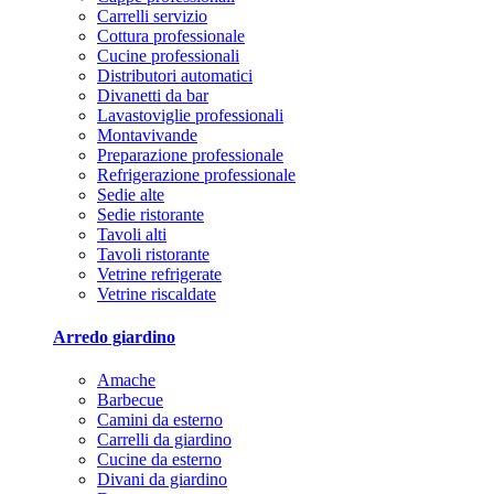
Carrelli servizio
Cottura professionale
Cucine professionali
Distributori automatici
Divanetti da bar
Lavastoviglie professionali
Montavivande
Preparazione professionale
Refrigerazione professionale
Sedie alte
Sedie ristorante
Tavoli alti
Tavoli ristorante
Vetrine refrigerate
Vetrine riscaldate
Arredo giardino
Amache
Barbecue
Camini da esterno
Carrelli da giardino
Cucine da esterno
Divani da giardino