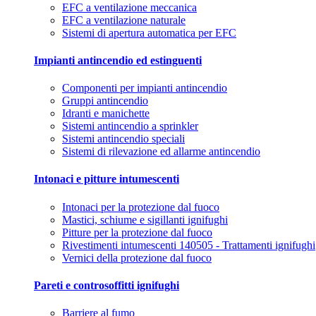
EFC a ventilazione meccanica
EFC a ventilazione naturale
Sistemi di apertura automatica per EFC
Impianti antincendio ed estinguenti
Componenti per impianti antincendio
Gruppi antincendio
Idranti e manichette
Sistemi antincendio a sprinkler
Sistemi antincendio speciali
Sistemi di rilevazione ed allarme antincendio
Intonaci e pitture intumescenti
Intonaci per la protezione dal fuoco
Mastici, schiume e sigillanti ignifughi
Pitture per la protezione dal fuoco
Rivestimenti intumescenti 140505 - Trattamenti ignifughi
Vernici della protezione dal fuoco
Pareti e controsoffitti ignifughi
Barriere al fumo