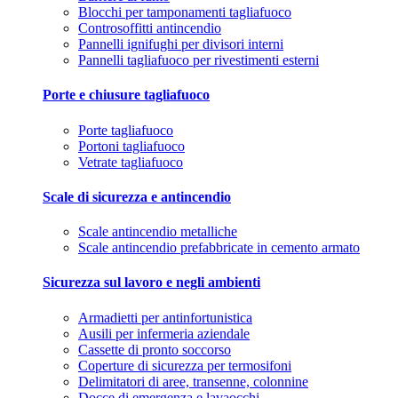
Blocchi per tamponamenti tagliafuoco
Controsoffitti antincendio
Pannelli ignifughi per divisori interni
Pannelli tagliafuoco per rivestimenti esterni
Porte e chiusure tagliafuoco
Porte tagliafuoco
Portoni tagliafuoco
Vetrate tagliafuoco
Scale di sicurezza e antincendio
Scale antincendio metalliche
Scale antincendio prefabbricate in cemento armato
Sicurezza sul lavoro e negli ambienti
Armadietti per antinfortunistica
Ausili per infermeria aziendale
Cassette di pronto soccorso
Coperture di sicurezza per termosifoni
Delimitatori di aree, transenne, colonnine
Docce di emergenza e lavaocchi