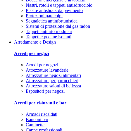
Nastri, rotoli e tappeti antisdrucciolo
Piastre antishock da pavimento
Protezioni paracolpi
Segnaletica antinfortunistica
Sistemi di protezione dal gas radon
Tappeti antiurto modulari
Tappeti e pedane isolanti
Arredamento e Design
Arredi per negozi
Arredi per negozi
Attrezzature lavanderie
Attrezzature negozi alimentari
Attrezzature per parrucchieri
Attrezzature saloni di bellezza
Espositori per negozi
Arredi per ristoranti e bar
Armadi riscaldati
Banconi bar
Cantinette
Cappe professionali