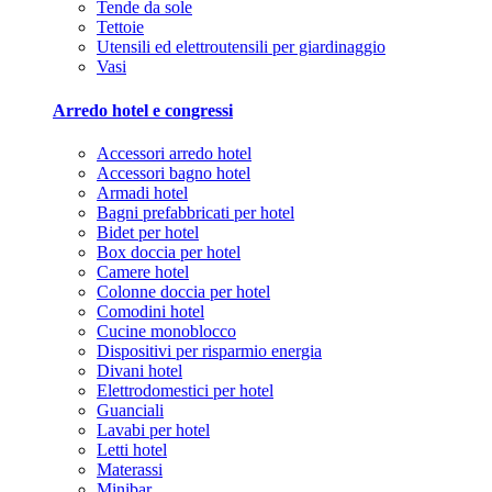
Tende da sole
Tettoie
Utensili ed elettroutensili per giardinaggio
Vasi
Arredo hotel e congressi
Accessori arredo hotel
Accessori bagno hotel
Armadi hotel
Bagni prefabbricati per hotel
Bidet per hotel
Box doccia per hotel
Camere hotel
Colonne doccia per hotel
Comodini hotel
Cucine monoblocco
Dispositivi per risparmio energia
Divani hotel
Elettrodomestici per hotel
Guanciali
Lavabi per hotel
Letti hotel
Materassi
Minibar