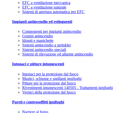
EFC a ventilazione meccanica
EFC a ventilazione naturale
Sistemi di apertura automatica per EFC
Impianti antincendio ed estinguenti
Componenti per impianti antincendio
Gruppi antincendio
Idranti e manichette
Sistemi antincendio a sprinkler
Sistemi antincendio speciali
Sistemi di rilevazione ed allarme antincendio
Intonaci e pitture intumescenti
Intonaci per la protezione dal fuoco
Mastici, schiume e sigillanti ignifughi
Pitture per la protezione dal fuoco
Rivestimenti intumescenti 140505 - Trattamenti ignifughi
Vernici della protezione dal fuoco
Pareti e controsoffitti ignifughi
Barriere al fumo