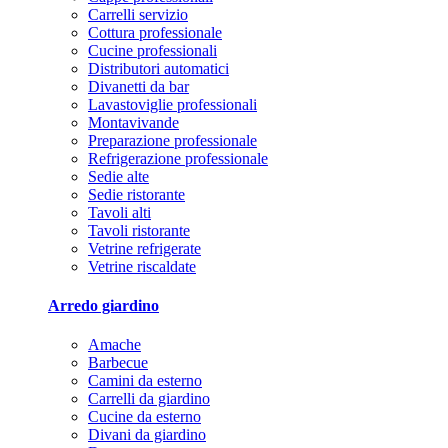
Carrelli servizio
Cottura professionale
Cucine professionali
Distributori automatici
Divanetti da bar
Lavastoviglie professionali
Montavivande
Preparazione professionale
Refrigerazione professionale
Sedie alte
Sedie ristorante
Tavoli alti
Tavoli ristorante
Vetrine refrigerate
Vetrine riscaldate
Arredo giardino
Amache
Barbecue
Camini da esterno
Carrelli da giardino
Cucine da esterno
Divani da giardino