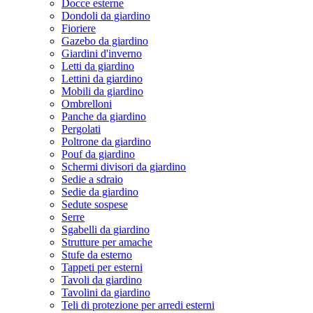
Docce esterne
Dondoli da giardino
Fioriere
Gazebo da giardino
Giardini d'inverno
Letti da giardino
Lettini da giardino
Mobili da giardino
Ombrelloni
Panche da giardino
Pergolati
Poltrone da giardino
Pouf da giardino
Schermi divisori da giardino
Sedie a sdraio
Sedie da giardino
Sedute sospese
Serre
Sgabelli da giardino
Strutture per amache
Stufe da esterno
Tappeti per esterni
Tavoli da giardino
Tavolini da giardino
Teli di protezione per arredi esterni