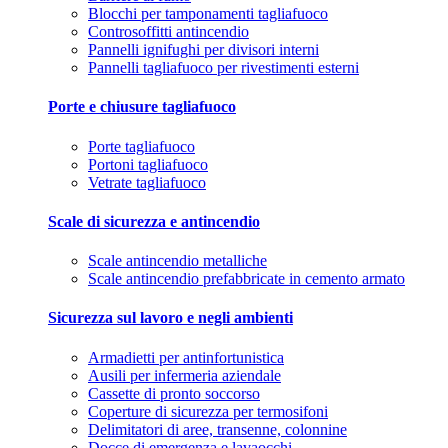
Blocchi per tamponamenti tagliafuoco
Controsoffitti antincendio
Pannelli ignifughi per divisori interni
Pannelli tagliafuoco per rivestimenti esterni
Porte e chiusure tagliafuoco
Porte tagliafuoco
Portoni tagliafuoco
Vetrate tagliafuoco
Scale di sicurezza e antincendio
Scale antincendio metalliche
Scale antincendio prefabbricate in cemento armato
Sicurezza sul lavoro e negli ambienti
Armadietti per antinfortunistica
Ausili per infermeria aziendale
Cassette di pronto soccorso
Coperture di sicurezza per termosifoni
Delimitatori di aree, transenne, colonnine
Docce di emergenza e lavaocchi