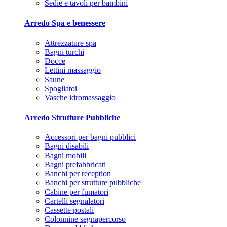
Sedie e tavoli per bambini
Arredo Spa e benessere
Attrezzature spa
Bagni turchi
Docce
Lettini massaggio
Saune
Spogliatoi
Vasche idromassaggio
Arredo Strutture Pubbliche
Accessori per bagni pubblici
Bagni disabili
Bagni mobili
Bagni prefabbricati
Banchi per reception
Banchi per strutture pubbliche
Cabine per fumatori
Cartelli segnalatori
Cassette postali
Colonnine segnapercorso