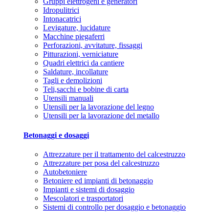
Gruppi elettrogeni e generatori
Idropulitrici
Intonacatrici
Levigature, lucidature
Macchine piegaferri
Perforazioni, avvitature, fissaggi
Pitturazioni, verniciature
Quadri elettrici da cantiere
Saldature, incollature
Tagli e demolizioni
Teli,sacchi e bobine di carta
Utensili manuali
Utensili per la lavorazione del legno
Utensili per la lavorazione del metallo
Betonaggi e dosaggi
Attrezzature per il trattamento del calcestruzzo
Attrezzature per posa del calcestruzzo
Autobetoniere
Betoniere ed impianti di betonaggio
Impianti e sistemi di dosaggio
Mescolatori e trasportatori
Sistemi di controllo per dosaggio e betonaggio