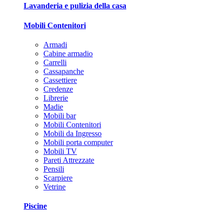
Lavanderia e pulizia della casa
Mobili Contenitori
Armadi
Cabine armadio
Carrelli
Cassapanche
Cassettiere
Credenze
Librerie
Madie
Mobili bar
Mobili Contenitori
Mobili da Ingresso
Mobili porta computer
Mobili TV
Pareti Attrezzate
Pensili
Scarpiere
Vetrine
Piscine