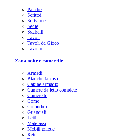
Panche
Scrittoi
Scrivanie
Sedie
Sgabelli
Tavoli
Tavoli da Gioco
Tavolini
Zona notte e camerette
Armadi
Biancheria casa
Cabine armadio
Camere da letto complete
Camerette
Comò
Comodini
Guanciali
Letti
Materassi
Mobili toilette
Reti