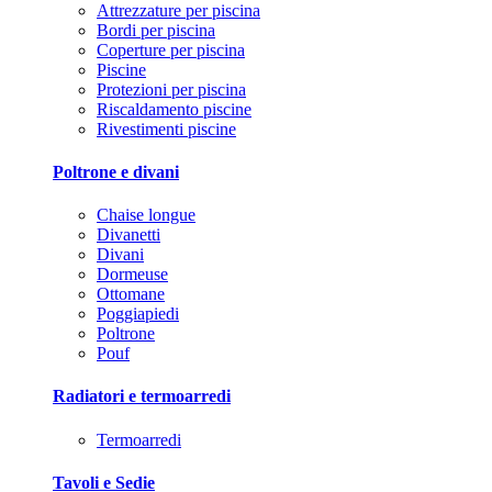
Attrezzature per piscina
Bordi per piscina
Coperture per piscina
Piscine
Protezioni per piscina
Riscaldamento piscine
Rivestimenti piscine
Poltrone e divani
Chaise longue
Divanetti
Divani
Dormeuse
Ottomane
Poggiapiedi
Poltrone
Pouf
Radiatori e termoarredi
Termoarredi
Tavoli e Sedie