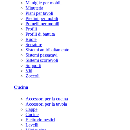
Maniglie per mobili
Minuteria
Piani per tavoli
Piedini per mobili
Pomelli per mobili
Profili
Profili di battuta
Ruote
Serrature
Sistemi antiribaltamento
Sistemi passacavi
Sistemi scorrevoli
Supporti
Viti
Zoccoli
Cucina
Accessori per la cucina
Accessori per la tavola
Cappe
Cucine
Elettrodomestici
Lavelli