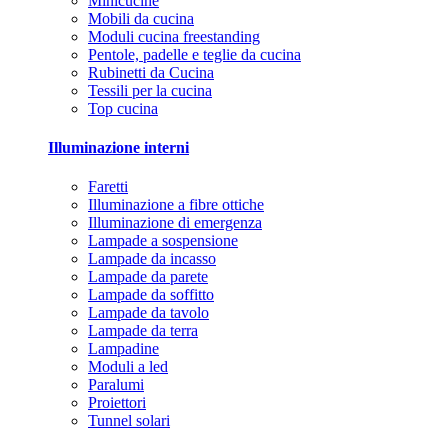
Minicucine
Mobili da cucina
Moduli cucina freestanding
Pentole, padelle e teglie da cucina
Rubinetti da Cucina
Tessili per la cucina
Top cucina
Illuminazione interni
Faretti
Illuminazione a fibre ottiche
Illuminazione di emergenza
Lampade a sospensione
Lampade da incasso
Lampade da parete
Lampade da soffitto
Lampade da tavolo
Lampade da terra
Lampadine
Moduli a led
Paralumi
Proiettori
Tunnel solari