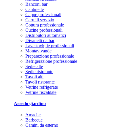
Banconi bar
Cantinette
Cappe professionali
Carrelli servizio
Cottura professionale
Cucine professionali
Distributori automatici
Divanetti da bar
Lavastoviglie professionali
Montavivande
Preparazione professionale
Refrigerazione professionale
Sedie alte
Sedie ristorante
Tavoli alti
Tavoli ristorante
Vetrine refrigerate
Vetrine riscaldate
Arredo giardino
Amache
Barbecue
Camini da esterno