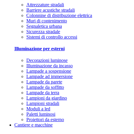
Attrezzature stradali
Barriere acustiche stradali
Colonnine di distribuzione elettrica
Muri di contenimento
Segnaletica urbana
Sicurezza stradale
Sistemi di controllo accessi
Illuminazione per esterni
Decorazioni luminose
Illuminazione da incasso
Lampade a sospensione
Lampade ad immersione
Lampade da parete
Lampade da soffitto
Lampade da terra
Lampioni da giardino
Lampioni stradali
Moduli a led
Paletti luminosi
Proiettori da esterno
Cantiere e macchine