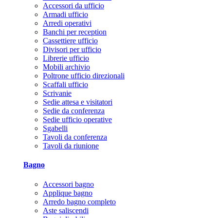
Accessori da ufficio
Armadi ufficio
Arredi operativi
Banchi per reception
Cassettiere ufficio
Divisori per ufficio
Librerie ufficio
Mobili archivio
Poltrone ufficio direzionali
Scaffali ufficio
Scrivanie
Sedie attesa e visitatori
Sedie da conferenza
Sedie ufficio operative
Sgabelli
Tavoli da conferenza
Tavoli da riunione
Bagno
Accessori bagno
Applique bagno
Arredo bagno completo
Aste saliscendi