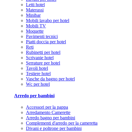
Letti hotel
Materassi
Minibar
Mobili lavabo per hotel
Mobili TV
Moquette
Pavimenti tecnici
Piatti doccia per hotel
Reti
Rubinetti per hotel
Scrivanie hotel
Serrature per hotel
Tavoli hotel
Testiere hotel
Vasche da bagno per hotel
Wc per hotel
Arredo per bambini
Accessori per la pappa
Arredamento Camerette
Arredo bagno per bambini
Complementi d'arredo per la cameretta
Divani e poltrone per bambini