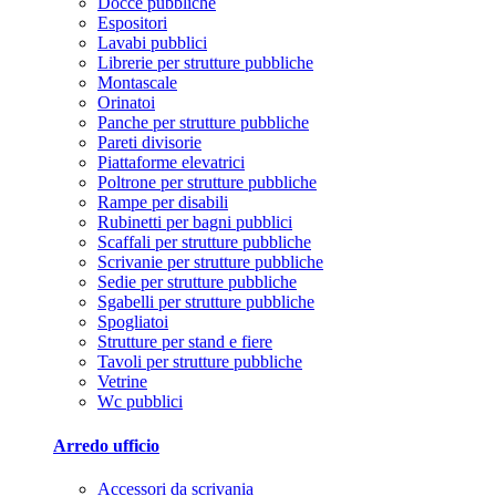
Docce pubbliche
Espositori
Lavabi pubblici
Librerie per strutture pubbliche
Montascale
Orinatoi
Panche per strutture pubbliche
Pareti divisorie
Piattaforme elevatrici
Poltrone per strutture pubbliche
Rampe per disabili
Rubinetti per bagni pubblici
Scaffali per strutture pubbliche
Scrivanie per strutture pubbliche
Sedie per strutture pubbliche
Sgabelli per strutture pubbliche
Spogliatoi
Strutture per stand e fiere
Tavoli per strutture pubbliche
Vetrine
Wc pubblici
Arredo ufficio
Accessori da scrivania