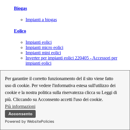
Biogas
Impianti a biogas
Eolico
Impianti eolici
Impianti micro eolici
Impianti mini eolici
Inverter per impianti eolici 220405 - Accessori per
impianti eolici
Fotovoltaico
Per garantire il corretto funzionamento del il sito viene fatto
uso di cookie. Per vedere l'informativa estesa sull'utilizzo dei
Cavi, connettori e sezionatori per impianti fotovoltaici
Inverter per impianti fotovoltaici
cookie e la nostra politica sulla riservatezza clicca su Leggi di
Kit per impianti fotovoltaici
più. Cliccando su Acconsento accetti l'uso dei cookie.
Moduli fotovoltaici
Più informazioni
Sistemi di monitoraggio per impianti fotovoltaici
Strumenti di collaudo e configurazione per impianti
Acconsento
fotovoltaici
Powered by WebsitePolicies
Supporti per impianti fotovoltaici