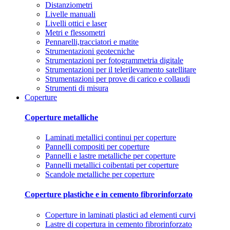
Distanziometri
Livelle manuali
Livelli ottici e laser
Metri e flessometri
Pennarelli,tracciatori e matite
Strumentazioni geotecniche
Strumentazioni per fotogrammetria digitale
Strumentazioni per il telerilevamento satellitare
Strumentazioni per prove di carico e collaudi
Strumenti di misura
Coperture
Coperture metalliche
Laminati metallici continui per coperture
Pannelli compositi per coperture
Pannelli e lastre metalliche per coperture
Pannelli metallici coibentati per coperture
Scandole metalliche per coperture
Coperture plastiche e in cemento fibrorinforzato
Coperture in laminati plastici ad elementi curvi
Lastre di copertura in cemento fibrorinforzato