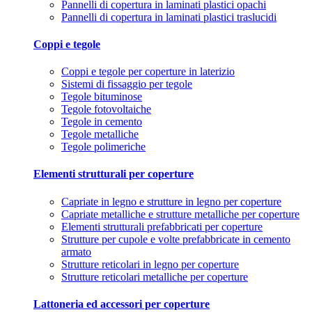
Pannelli di copertura in laminati plastici opachi
Pannelli di copertura in laminati plastici traslucidi
Coppi e tegole
Coppi e tegole per coperture in laterizio
Sistemi di fissaggio per tegole
Tegole bituminose
Tegole fotovoltaiche
Tegole in cemento
Tegole metalliche
Tegole polimeriche
Elementi strutturali per coperture
Capriate in legno e strutture in legno per coperture
Capriate metalliche e strutture metalliche per coperture
Elementi strutturali prefabbricati per coperture
Strutture per cupole e volte prefabbricate in cemento
armato
Strutture reticolari in legno per coperture
Strutture reticolari metalliche per coperture
Lattoneria ed accessori per coperture