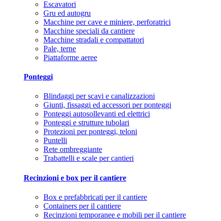
Escavatori
Gru ed autogru
Macchine per cave e miniere, perforatrici
Macchine speciali da cantiere
Macchine stradali e compattatori
Pale, terne
Piattaforme aeree
Ponteggi
Blindaggi per scavi e canalizzazioni
Giunti, fissaggi ed accessori per ponteggi
Ponteggi autosollevanti ed elettrici
Ponteggi e strutture tubolari
Protezioni per ponteggi, teloni
Puntelli
Rete ombreggiante
Trabattelli e scale per cantieri
Recinzioni e box per il cantiere
Box e prefabbricati per il cantiere
Containers per il cantiere
Recinzioni temporanee e mobili per il cantiere