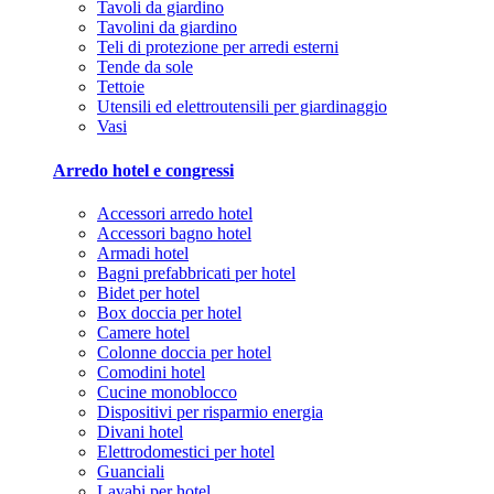
Tavoli da giardino
Tavolini da giardino
Teli di protezione per arredi esterni
Tende da sole
Tettoie
Utensili ed elettroutensili per giardinaggio
Vasi
Arredo hotel e congressi
Accessori arredo hotel
Accessori bagno hotel
Armadi hotel
Bagni prefabbricati per hotel
Bidet per hotel
Box doccia per hotel
Camere hotel
Colonne doccia per hotel
Comodini hotel
Cucine monoblocco
Dispositivi per risparmio energia
Divani hotel
Elettrodomestici per hotel
Guanciali
Lavabi per hotel