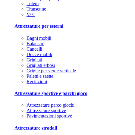
Totem
Transenne
Vasi
Attrezzature per esterni
Bagni mobili
Balaustre
Cancelli
Docce mobili
Grigliati
Grigliati erbosi
Griglie per verde verticale
Paletti e saette
Recinzioni
Attrezzature sportive e parchi gioco
Attrezzature parco giochi
Attrezzature sportive
Pavimentazioni sportive
Attrezzature stradali