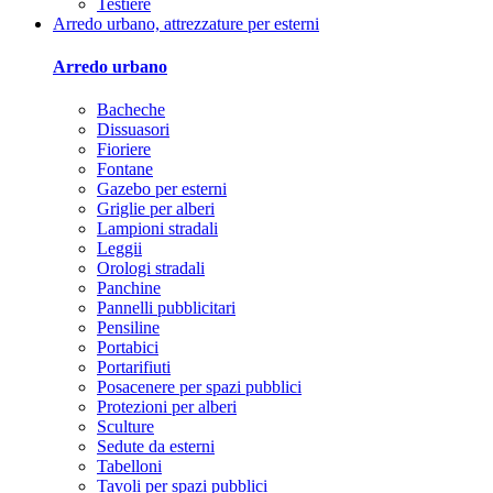
Testiere
Arredo urbano, attrezzature per esterni
Arredo urbano
Bacheche
Dissuasori
Fioriere
Fontane
Gazebo per esterni
Griglie per alberi
Lampioni stradali
Leggii
Orologi stradali
Panchine
Pannelli pubblicitari
Pensiline
Portabici
Portarifiuti
Posacenere per spazi pubblici
Protezioni per alberi
Sculture
Sedute da esterni
Tabelloni
Tavoli per spazi pubblici