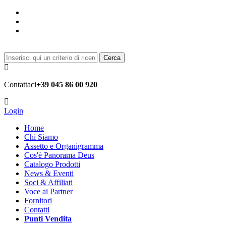
Cerca
Contattaci
+39 045 86 00 920
Login
Home
Chi Siamo
Assetto e Organigramma
Cos'è Panorama Deus
Catalogo Prodotti
News & Eventi
Soci & Affiliati
Voce ai Partner
Fornitori
Contatti
Punti Vendita