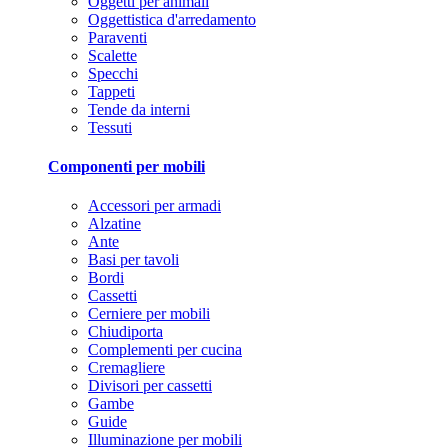
Oggetti per animali
Oggettistica d'arredamento
Paraventi
Scalette
Specchi
Tappeti
Tende da interni
Tessuti
Componenti per mobili
Accessori per armadi
Alzatine
Ante
Basi per tavoli
Bordi
Cassetti
Cerniere per mobili
Chiudiporta
Complementi per cucina
Cremagliere
Divisori per cassetti
Gambe
Guide
Illuminazione per mobili