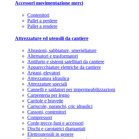
Accessori movimentazione merci
Contenitori
Pallet a perdere
Pallet a rendere
Attrezzature ed utensili da cantiere
Abrasioni, sabbiature, smerigliature
Alternatori e trasformatori
Antifurto e sistemi satellitari da cantiere
Apparecchiature elettriche da cantiere
Argani, elevatori
Attrezzatura idraulica
Attrezzature speciali
Cannelli e saldatori per impermeabilizzazioni
Carpenteria per legno
Carriole e bravette
Carrucole, paranchi, cric idraulici
Cassoni, contenitori
Compressori
Corde,trecce,funi e accessori
Dischi e carotatrici diamantati
Elettroutensili in genere