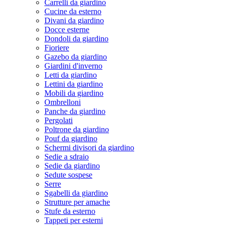
Carrelli da giardino
Cucine da esterno
Divani da giardino
Docce esterne
Dondoli da giardino
Fioriere
Gazebo da giardino
Giardini d'inverno
Letti da giardino
Lettini da giardino
Mobili da giardino
Ombrelloni
Panche da giardino
Pergolati
Poltrone da giardino
Pouf da giardino
Schermi divisori da giardino
Sedie a sdraio
Sedie da giardino
Sedute sospese
Serre
Sgabelli da giardino
Strutture per amache
Stufe da esterno
Tappeti per esterni