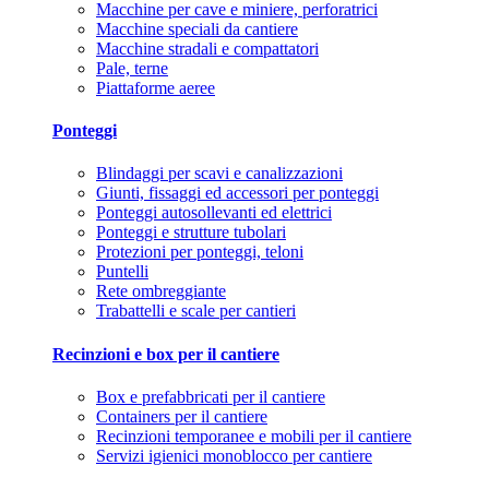
Macchine per cave e miniere, perforatrici
Macchine speciali da cantiere
Macchine stradali e compattatori
Pale, terne
Piattaforme aeree
Ponteggi
Blindaggi per scavi e canalizzazioni
Giunti, fissaggi ed accessori per ponteggi
Ponteggi autosollevanti ed elettrici
Ponteggi e strutture tubolari
Protezioni per ponteggi, teloni
Puntelli
Rete ombreggiante
Trabattelli e scale per cantieri
Recinzioni e box per il cantiere
Box e prefabbricati per il cantiere
Containers per il cantiere
Recinzioni temporanee e mobili per il cantiere
Servizi igienici monoblocco per cantiere