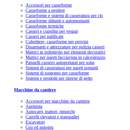
Accessori per casseforme
Casseforme a perdere
Casseforme e sistemi di casseratura per cls
Casseforme slittanti e automontanti
Casseforme termiche
Casseri e cupolini per vespai
Casseri per palificate
Cubettiere, casseforme per provini
Disarmanti e attrezzature per pulizia casseri
Matrici in polistirolo per elementi decorativi
Matrici per pareti facciavista in calcestruzzo
Pannelli cassero autoportanti per solai
Sistemi di casseratura per pareti portanti
Sistemi di sostegno per casseforme
Sistemi e prodotti per riprese di getto
Macchine da cantiere
Accessori per macchine da cantiere
Apripista
Autocarri, trattori, rimorchi
Carrelli elevatori e transpallet
Escavatori
Gru ed autogru