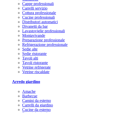
Cappe professionali
Carrelli servizio
Cottura professionale
Cucine professionali
Distributori automatici
Divanetti da bar
Lavastoviglie professionali
Montavivande
Preparazione professionale
Refrigerazione professionale
Sedie alte
Sedie ristorante
Tavoli alti
Tavoli ristorante
Vetrine refrigerate
Vetrine riscaldate
Arredo giardino
Amache
Barbecue
Camini da esterno
Carrelli da giardino
Cucine da esterno