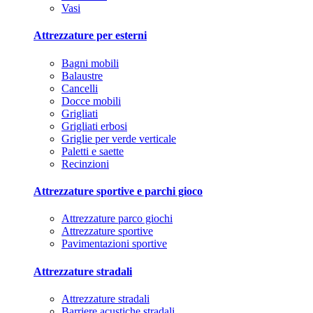
Vasi
Attrezzature per esterni
Bagni mobili
Balaustre
Cancelli
Docce mobili
Grigliati
Grigliati erbosi
Griglie per verde verticale
Paletti e saette
Recinzioni
Attrezzature sportive e parchi gioco
Attrezzature parco giochi
Attrezzature sportive
Pavimentazioni sportive
Attrezzature stradali
Attrezzature stradali
Barriere acustiche stradali