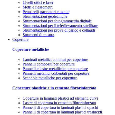
Livelli ottici e laser
Metri e flessometri
Pennarelli,tracciatori e matite
Strumentazioni geotecniche
Strumentazioni per fotogrammetria digitale
Strumentazioni per il telerilevamento satellitare
Strumentazioni per prove di carico e collaudi
Strumenti di misura
Coperture
Coperture metalliche
Laminati metallici continui per coperture
Pannelli compositi per coperture
Pannelli e lastre metalliche per coperture
Pannelli metallici coibentati per coperture
Scandole metalliche per coperture
Coperture plastiche e in cemento fibrorinforzato
Coperture in laminati plastici ad elementi curvi
Lastre di copertura in cemento fibrorinforzato
Pannelli di copertura in laminati plastici opachi
Pannelli di copertura in laminati plastici traslucidi