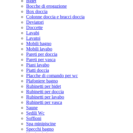
Bidet
Bocche di erogazione
Box doccia
Colonne doccia e bracci doccia
Deviatori
Doccette
Lavabi
Lavatoi
Mobili bagno
Mobili lavabo
Pareti per doccia
Pareti per vasca
Piani lavabo
Piatti doccia
Placche di comando per wc
Plafoniere bagno
Rubinetti per bidet
Rubinetti per doccia
Rubinetti per lavabo
Rubinetti per vasca
Saune
Sedili Wc
Soffioni
Spa minipiscine
Specchi bagno