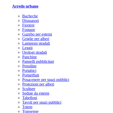
Arredo urbano
Bacheche
Dissuasori
Fioriere
Fontane
Gazebo per esterni
Griglie per alberi
Lampioni stradali
Leggii
Orologi stradali
Panchine
Pannelli pubblicitari
Pensiline
Portabici
Portarifiuti
Posacenere per spazi pubblici
Protezioni per alberi
Sculture
Sedute da esterni
Tabelloni
Tavoli per spazi pubblici
Totem
Transenne