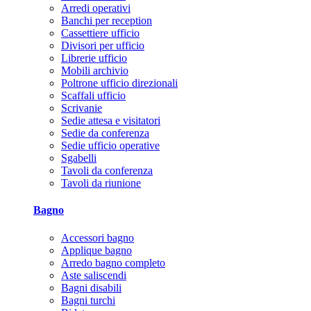
Arredi operativi
Banchi per reception
Cassettiere ufficio
Divisori per ufficio
Librerie ufficio
Mobili archivio
Poltrone ufficio direzionali
Scaffali ufficio
Scrivanie
Sedie attesa e visitatori
Sedie da conferenza
Sedie ufficio operative
Sgabelli
Tavoli da conferenza
Tavoli da riunione
Bagno
Accessori bagno
Applique bagno
Arredo bagno completo
Aste saliscendi
Bagni disabili
Bagni turchi