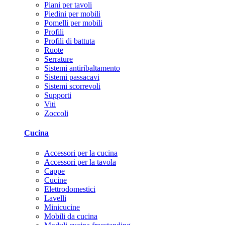
Piani per tavoli
Piedini per mobili
Pomelli per mobili
Profili
Profili di battuta
Ruote
Serrature
Sistemi antiribaltamento
Sistemi passacavi
Sistemi scorrevoli
Supporti
Viti
Zoccoli
Cucina
Accessori per la cucina
Accessori per la tavola
Cappe
Cucine
Elettrodomestici
Lavelli
Minicucine
Mobili da cucina