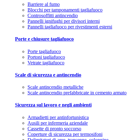
Barriere al fumo
Blocchi per tamponamenti tagliafuoco
Controsoffitti antincendio
Pannelli ignifughi per divisori interni
Pannelli tagliafuoco per rivestimenti esterni
Porte e chiusure tagliafuoco
Porte tagliafuoco
Portoni tagliafuoco
Vetrate tagliafuoco
Scale di sicurezza e antincendio
Scale antincendio metalliche
Scale antincendio prefabbricate in cemento armato
Sicurezza sul lavoro e negli ambienti
Armadietti per antinfortunistica
Ausili per infermeria aziendale
Cassette di pronto soccorso
Coperture di sicurezza per termosifoni
Delimitatori di aree, transenne, colonnine