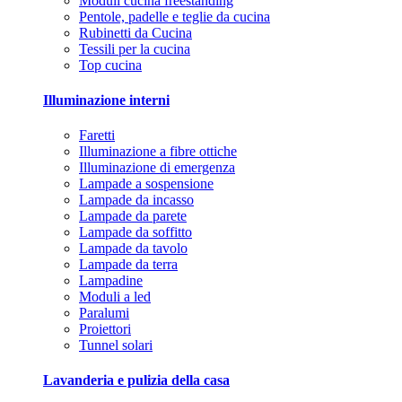
Moduli cucina freestanding
Pentole, padelle e teglie da cucina
Rubinetti da Cucina
Tessili per la cucina
Top cucina
Illuminazione interni
Faretti
Illuminazione a fibre ottiche
Illuminazione di emergenza
Lampade a sospensione
Lampade da incasso
Lampade da parete
Lampade da soffitto
Lampade da tavolo
Lampade da terra
Lampadine
Moduli a led
Paralumi
Proiettori
Tunnel solari
Lavanderia e pulizia della casa