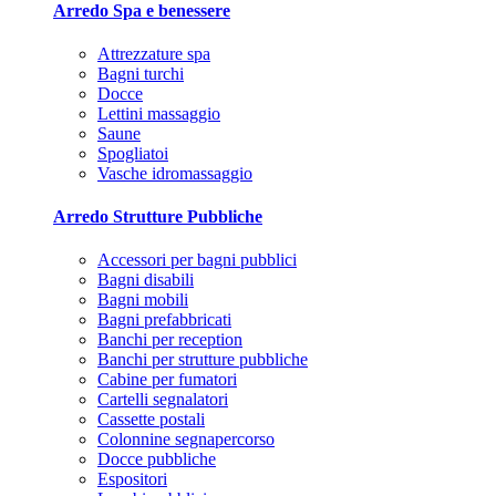
Arredo Spa e benessere
Attrezzature spa
Bagni turchi
Docce
Lettini massaggio
Saune
Spogliatoi
Vasche idromassaggio
Arredo Strutture Pubbliche
Accessori per bagni pubblici
Bagni disabili
Bagni mobili
Bagni prefabbricati
Banchi per reception
Banchi per strutture pubbliche
Cabine per fumatori
Cartelli segnalatori
Cassette postali
Colonnine segnapercorso
Docce pubbliche
Espositori