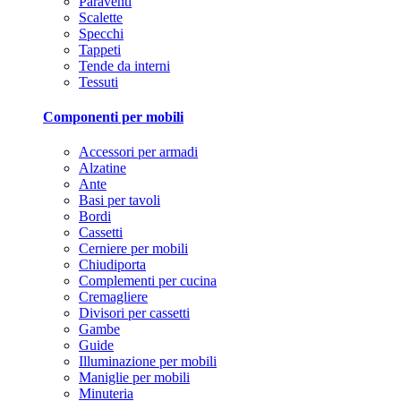
Paraventi
Scalette
Specchi
Tappeti
Tende da interni
Tessuti
Componenti per mobili
Accessori per armadi
Alzatine
Ante
Basi per tavoli
Bordi
Cassetti
Cerniere per mobili
Chiudiporta
Complementi per cucina
Cremagliere
Divisori per cassetti
Gambe
Guide
Illuminazione per mobili
Maniglie per mobili
Minuteria