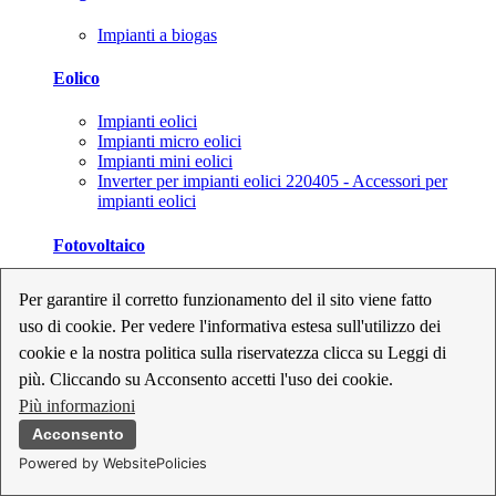
Impianti a biogas
Eolico
Impianti eolici
Impianti micro eolici
Impianti mini eolici
Inverter per impianti eolici 220405 - Accessori per
impianti eolici
Fotovoltaico
Cavi, connettori e sezionatori per impianti fotovoltaici
Per garantire il corretto funzionamento del il sito viene fatto
Inverter per impianti fotovoltaici
uso di cookie. Per vedere l'informativa estesa sull'utilizzo dei
Kit per impianti fotovoltaici
Moduli fotovoltaici
cookie e la nostra politica sulla riservatezza clicca su Leggi di
Sistemi di monitoraggio per impianti fotovoltaici
più. Cliccando su Acconsento accetti l'uso dei cookie.
Strumenti di collaudo e configurazione per impianti
Più informazioni
fotovoltaici
Supporti per impianti fotovoltaici
Acconsento
Powered by WebsitePolicies
Geotermia