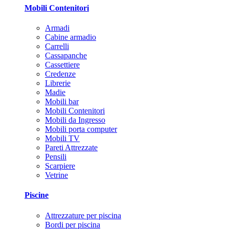
Mobili Contenitori
Armadi
Cabine armadio
Carrelli
Cassapanche
Cassettiere
Credenze
Librerie
Madie
Mobili bar
Mobili Contenitori
Mobili da Ingresso
Mobili porta computer
Mobili TV
Pareti Attrezzate
Pensili
Scarpiere
Vetrine
Piscine
Attrezzature per piscina
Bordi per piscina