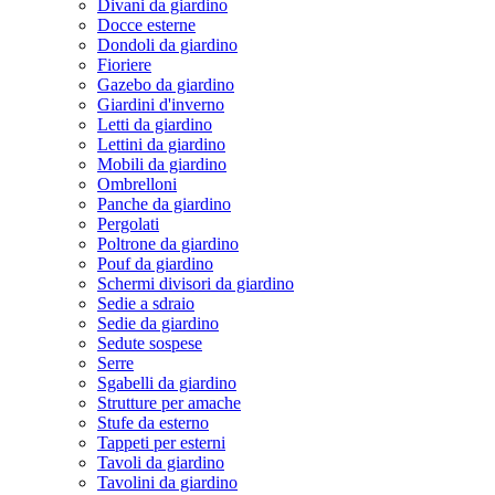
Divani da giardino
Docce esterne
Dondoli da giardino
Fioriere
Gazebo da giardino
Giardini d'inverno
Letti da giardino
Lettini da giardino
Mobili da giardino
Ombrelloni
Panche da giardino
Pergolati
Poltrone da giardino
Pouf da giardino
Schermi divisori da giardino
Sedie a sdraio
Sedie da giardino
Sedute sospese
Serre
Sgabelli da giardino
Strutture per amache
Stufe da esterno
Tappeti per esterni
Tavoli da giardino
Tavolini da giardino