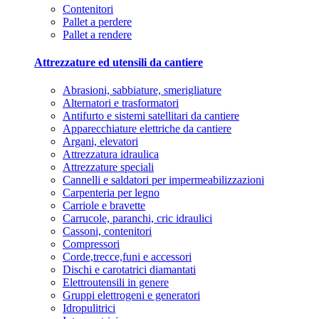
Contenitori
Pallet a perdere
Pallet a rendere
Attrezzature ed utensili da cantiere
Abrasioni, sabbiature, smerigliature
Alternatori e trasformatori
Antifurto e sistemi satellitari da cantiere
Apparecchiature elettriche da cantiere
Argani, elevatori
Attrezzatura idraulica
Attrezzature speciali
Cannelli e saldatori per impermeabilizzazioni
Carpenteria per legno
Carriole e bravette
Carrucole, paranchi, cric idraulici
Cassoni, contenitori
Compressori
Corde,trecce,funi e accessori
Dischi e carotatrici diamantati
Elettroutensili in genere
Gruppi elettrogeni e generatori
Idropulitrici