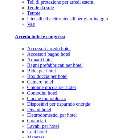
Teli di protezione per arredi esterni
Tende da sole
Tettoie
Utensili ed elettroutensili per giardinaggio
Vasi
Arredo hotel e congressi
Accessori arredo hotel
Accessori bagno hotel
Armadi hotel
Bagni prefabbricati per hotel
Bidet per hotel
Box doccia per hotel
Camere hotel
Colonne doccia per hotel
Comodini hotel
Cucine monoblocco
Dispositivi per risparmio energia
Divani hotel
Elettrodomestici per hotel
Guanciali
Lavabi per hotel
Letti hotel
Materassi