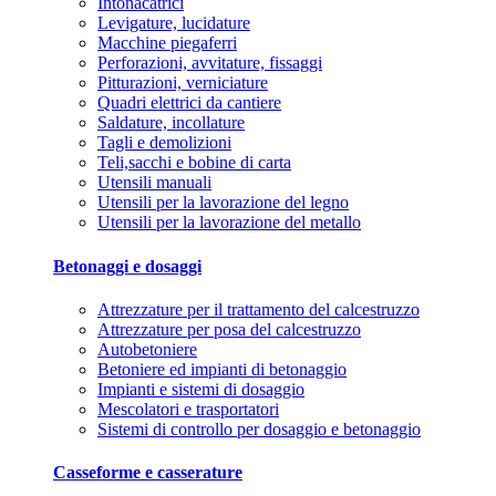
Intonacatrici
Levigature, lucidature
Macchine piegaferri
Perforazioni, avvitature, fissaggi
Pitturazioni, verniciature
Quadri elettrici da cantiere
Saldature, incollature
Tagli e demolizioni
Teli,sacchi e bobine di carta
Utensili manuali
Utensili per la lavorazione del legno
Utensili per la lavorazione del metallo
Betonaggi e dosaggi
Attrezzature per il trattamento del calcestruzzo
Attrezzature per posa del calcestruzzo
Autobetoniere
Betoniere ed impianti di betonaggio
Impianti e sistemi di dosaggio
Mescolatori e trasportatori
Sistemi di controllo per dosaggio e betonaggio
Casseforme e casserature