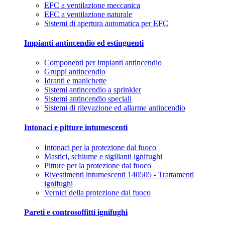
EFC a ventilazione meccanica
EFC a ventilazione naturale
Sistemi di apertura automatica per EFC
Impianti antincendio ed estinguenti
Componenti per impianti antincendio
Gruppi antincendio
Idranti e manichette
Sistemi antincendio a sprinkler
Sistemi antincendio speciali
Sistemi di rilevazione ed allarme antincendio
Intonaci e pitture intumescenti
Intonaci per la protezione dal fuoco
Mastici, schiume e sigillanti ignifughi
Pitture per la protezione dal fuoco
Rivestimenti intumescenti 140505 - Trattamenti
ignifughi
Vernici della protezione dal fuoco
Pareti e controsoffitti ignifughi