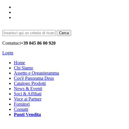
Cerca
Contattaci
+39 045 86 00 920
Login
Home
Chi Siamo
Assetto e Organigramma
Cos'è Panorama Deus
Catalogo Prodotti
News & Eventi
Soci & Affiliati
Voce ai Partner
Fornitori
Contatti
Punti Vendita