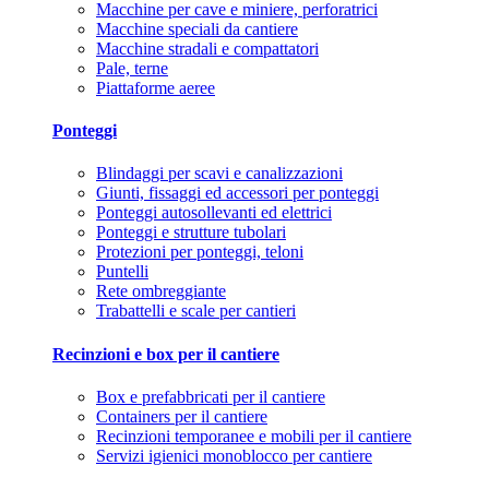
Macchine per cave e miniere, perforatrici
Macchine speciali da cantiere
Macchine stradali e compattatori
Pale, terne
Piattaforme aeree
Ponteggi
Blindaggi per scavi e canalizzazioni
Giunti, fissaggi ed accessori per ponteggi
Ponteggi autosollevanti ed elettrici
Ponteggi e strutture tubolari
Protezioni per ponteggi, teloni
Puntelli
Rete ombreggiante
Trabattelli e scale per cantieri
Recinzioni e box per il cantiere
Box e prefabbricati per il cantiere
Containers per il cantiere
Recinzioni temporanee e mobili per il cantiere
Servizi igienici monoblocco per cantiere