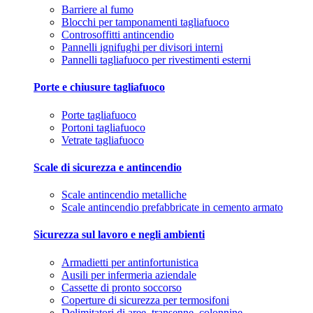
Barriere al fumo
Blocchi per tamponamenti tagliafuoco
Controsoffitti antincendio
Pannelli ignifughi per divisori interni
Pannelli tagliafuoco per rivestimenti esterni
Porte e chiusure tagliafuoco
Porte tagliafuoco
Portoni tagliafuoco
Vetrate tagliafuoco
Scale di sicurezza e antincendio
Scale antincendio metalliche
Scale antincendio prefabbricate in cemento armato
Sicurezza sul lavoro e negli ambienti
Armadietti per antinfortunistica
Ausili per infermeria aziendale
Cassette di pronto soccorso
Coperture di sicurezza per termosifoni
Delimitatori di aree, transenne, colonnine