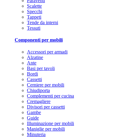
Paraventi
Scalette
Specchi
Tappeti
Tende da interni
Tessuti
Componenti per mobili
Accessori per armadi
Alzatine
Ante
Basi per tavoli
Bordi
Cassetti
Cerniere per mobili
Chiudiporta
Complementi per cucina
Cremagliere
Divisori per cassetti
Gambe
Guide
Illuminazione per mobili
Maniglie per mobili
Minuteria