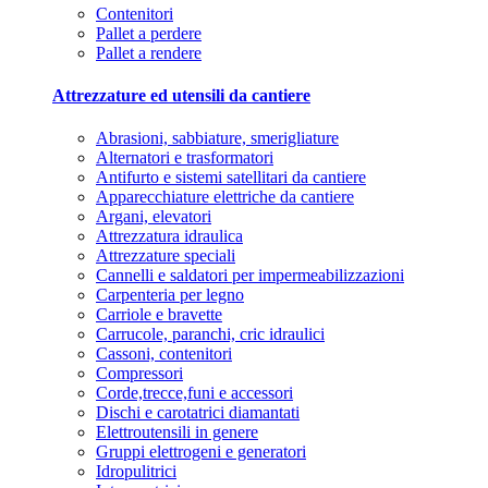
Contenitori
Pallet a perdere
Pallet a rendere
Attrezzature ed utensili da cantiere
Abrasioni, sabbiature, smerigliature
Alternatori e trasformatori
Antifurto e sistemi satellitari da cantiere
Apparecchiature elettriche da cantiere
Argani, elevatori
Attrezzatura idraulica
Attrezzature speciali
Cannelli e saldatori per impermeabilizzazioni
Carpenteria per legno
Carriole e bravette
Carrucole, paranchi, cric idraulici
Cassoni, contenitori
Compressori
Corde,trecce,funi e accessori
Dischi e carotatrici diamantati
Elettroutensili in genere
Gruppi elettrogeni e generatori
Idropulitrici