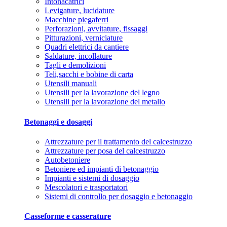
Intonacatrici
Levigature, lucidature
Macchine piegaferri
Perforazioni, avvitature, fissaggi
Pitturazioni, verniciature
Quadri elettrici da cantiere
Saldature, incollature
Tagli e demolizioni
Teli,sacchi e bobine di carta
Utensili manuali
Utensili per la lavorazione del legno
Utensili per la lavorazione del metallo
Betonaggi e dosaggi
Attrezzature per il trattamento del calcestruzzo
Attrezzature per posa del calcestruzzo
Autobetoniere
Betoniere ed impianti di betonaggio
Impianti e sistemi di dosaggio
Mescolatori e trasportatori
Sistemi di controllo per dosaggio e betonaggio
Casseforme e casserature