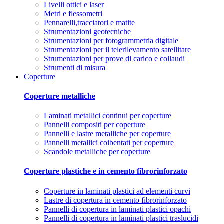
Livelli ottici e laser
Metri e flessometri
Pennarelli,tracciatori e matite
Strumentazioni geotecniche
Strumentazioni per fotogrammetria digitale
Strumentazioni per il telerilevamento satellitare
Strumentazioni per prove di carico e collaudi
Strumenti di misura
Coperture
Coperture metalliche
Laminati metallici continui per coperture
Pannelli compositi per coperture
Pannelli e lastre metalliche per coperture
Pannelli metallici coibentati per coperture
Scandole metalliche per coperture
Coperture plastiche e in cemento fibrorinforzato
Coperture in laminati plastici ad elementi curvi
Lastre di copertura in cemento fibrorinforzato
Pannelli di copertura in laminati plastici opachi
Pannelli di copertura in laminati plastici traslucidi