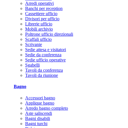
Arredi operativi
Banchi per reception
Cassettiere ufficio
Divisori per ufficio
Librerie ufficio
Mobili archivio
Poltrone ufficio direzionali
Scaffali ufficio
Scrivanie
Sedie attesa e visitatori
Sedie da conferenza
Sedie ufficio operative
Sgabelli
Tavoli da conferenza
Tavoli da riunione
Bagno
Accessori bagno
Applique bagno
Arredo bagno completo
Aste saliscendi
Bagni disabili
Bagni turchi