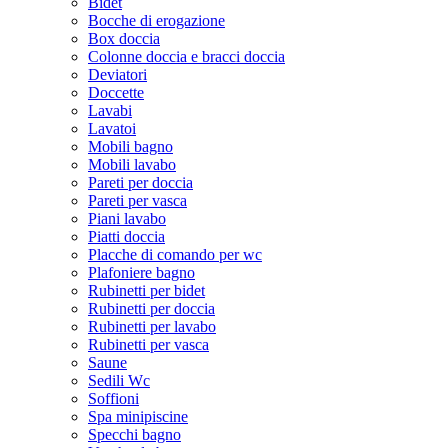
Bidet
Bocche di erogazione
Box doccia
Colonne doccia e bracci doccia
Deviatori
Doccette
Lavabi
Lavatoi
Mobili bagno
Mobili lavabo
Pareti per doccia
Pareti per vasca
Piani lavabo
Piatti doccia
Placche di comando per wc
Plafoniere bagno
Rubinetti per bidet
Rubinetti per doccia
Rubinetti per lavabo
Rubinetti per vasca
Saune
Sedili Wc
Soffioni
Spa minipiscine
Specchi bagno