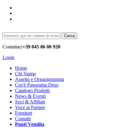
Cerca
Contattaci
+39 045 86 00 920
Login
Home
Chi Siamo
Assetto e Organigramma
Cos'è Panorama Deus
Catalogo Prodotti
News & Eventi
Soci & Affiliati
Voce ai Partner
Fornitori
Contatti
Punti Vendita