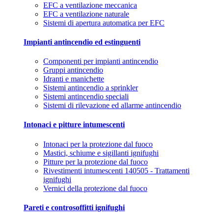
EFC a ventilazione meccanica
EFC a ventilazione naturale
Sistemi di apertura automatica per EFC
Impianti antincendio ed estinguenti
Componenti per impianti antincendio
Gruppi antincendio
Idranti e manichette
Sistemi antincendio a sprinkler
Sistemi antincendio speciali
Sistemi di rilevazione ed allarme antincendio
Intonaci e pitture intumescenti
Intonaci per la protezione dal fuoco
Mastici, schiume e sigillanti ignifughi
Pitture per la protezione dal fuoco
Rivestimenti intumescenti 140505 - Trattamenti
ignifughi
Vernici della protezione dal fuoco
Pareti e controsoffitti ignifughi