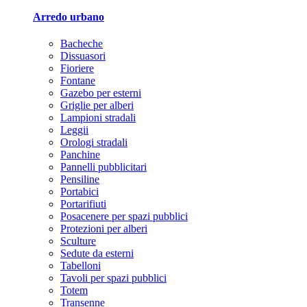
Arredo urbano
Bacheche
Dissuasori
Fioriere
Fontane
Gazebo per esterni
Griglie per alberi
Lampioni stradali
Leggii
Orologi stradali
Panchine
Pannelli pubblicitari
Pensiline
Portabici
Portarifiuti
Posacenere per spazi pubblici
Protezioni per alberi
Sculture
Sedute da esterni
Tabelloni
Tavoli per spazi pubblici
Totem
Transenne