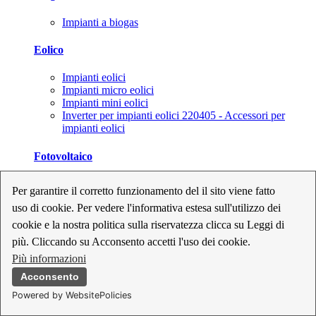
Impianti a biogas
Eolico
Impianti eolici
Impianti micro eolici
Impianti mini eolici
Inverter per impianti eolici 220405 - Accessori per
impianti eolici
Fotovoltaico
Cavi, connettori e sezionatori per impianti fotovoltaici
Per garantire il corretto funzionamento del il sito viene fatto
Inverter per impianti fotovoltaici
uso di cookie. Per vedere l'informativa estesa sull'utilizzo dei
Kit per impianti fotovoltaici
Moduli fotovoltaici
cookie e la nostra politica sulla riservatezza clicca su Leggi di
Sistemi di monitoraggio per impianti fotovoltaici
più. Cliccando su Acconsento accetti l'uso dei cookie.
Strumenti di collaudo e configurazione per impianti
Più informazioni
fotovoltaici
Supporti per impianti fotovoltaici
Acconsento
Powered by WebsitePolicies
Geotermia