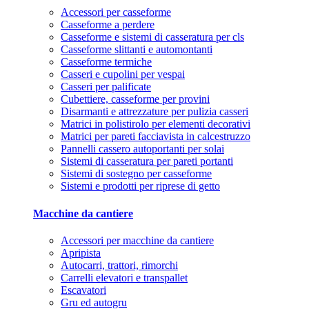
Accessori per casseforme
Casseforme a perdere
Casseforme e sistemi di casseratura per cls
Casseforme slittanti e automontanti
Casseforme termiche
Casseri e cupolini per vespai
Casseri per palificate
Cubettiere, casseforme per provini
Disarmanti e attrezzature per pulizia casseri
Matrici in polistirolo per elementi decorativi
Matrici per pareti facciavista in calcestruzzo
Pannelli cassero autoportanti per solai
Sistemi di casseratura per pareti portanti
Sistemi di sostegno per casseforme
Sistemi e prodotti per riprese di getto
Macchine da cantiere
Accessori per macchine da cantiere
Apripista
Autocarri, trattori, rimorchi
Carrelli elevatori e transpallet
Escavatori
Gru ed autogru