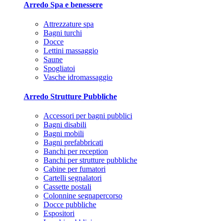
Arredo Spa e benessere
Attrezzature spa
Bagni turchi
Docce
Lettini massaggio
Saune
Spogliatoi
Vasche idromassaggio
Arredo Strutture Pubbliche
Accessori per bagni pubblici
Bagni disabili
Bagni mobili
Bagni prefabbricati
Banchi per reception
Banchi per strutture pubbliche
Cabine per fumatori
Cartelli segnalatori
Cassette postali
Colonnine segnapercorso
Docce pubbliche
Espositori