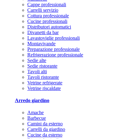
Cappe professionali
Carrelli servizio
Cottura professionale
Cucine professionali
Distributori automatici
Divanetti da bar
Lavastoviglie professionali
Montavivande
Preparazione professionale
Refrigerazione professionale
Sedie alte
Sedie ristorante
Tavoli alti
Tavoli ristorante
Vetrine refrigerate
Vetrine riscaldate
Arredo giardino
Amache
Barbecue
Camini da esterno
Carrelli da giardino
Cucine da esterno