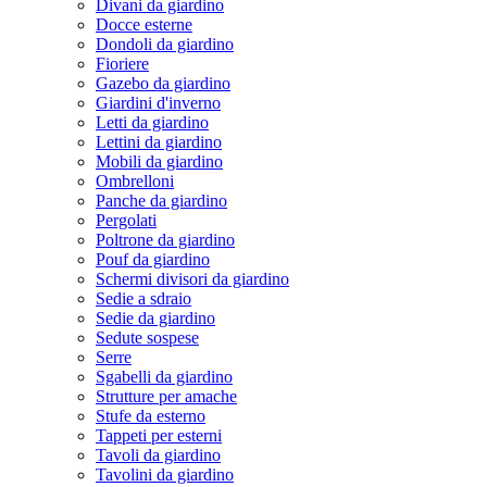
Divani da giardino
Docce esterne
Dondoli da giardino
Fioriere
Gazebo da giardino
Giardini d'inverno
Letti da giardino
Lettini da giardino
Mobili da giardino
Ombrelloni
Panche da giardino
Pergolati
Poltrone da giardino
Pouf da giardino
Schermi divisori da giardino
Sedie a sdraio
Sedie da giardino
Sedute sospese
Serre
Sgabelli da giardino
Strutture per amache
Stufe da esterno
Tappeti per esterni
Tavoli da giardino
Tavolini da giardino