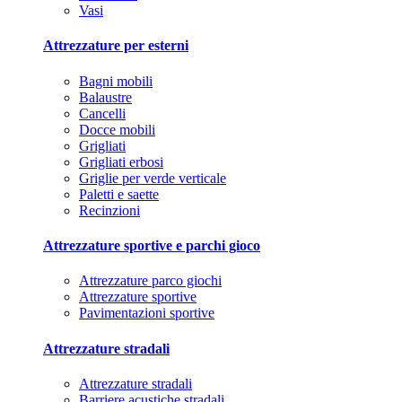
Vasi
Attrezzature per esterni
Bagni mobili
Balaustre
Cancelli
Docce mobili
Grigliati
Grigliati erbosi
Griglie per verde verticale
Paletti e saette
Recinzioni
Attrezzature sportive e parchi gioco
Attrezzature parco giochi
Attrezzature sportive
Pavimentazioni sportive
Attrezzature stradali
Attrezzature stradali
Barriere acustiche stradali