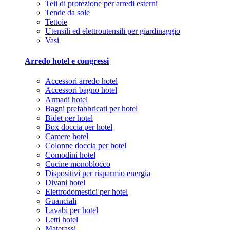
Teli di protezione per arredi esterni
Tende da sole
Tettoie
Utensili ed elettroutensili per giardinaggio
Vasi
Arredo hotel e congressi
Accessori arredo hotel
Accessori bagno hotel
Armadi hotel
Bagni prefabbricati per hotel
Bidet per hotel
Box doccia per hotel
Camere hotel
Colonne doccia per hotel
Comodini hotel
Cucine monoblocco
Dispositivi per risparmio energia
Divani hotel
Elettrodomestici per hotel
Guanciali
Lavabi per hotel
Letti hotel
Materassi