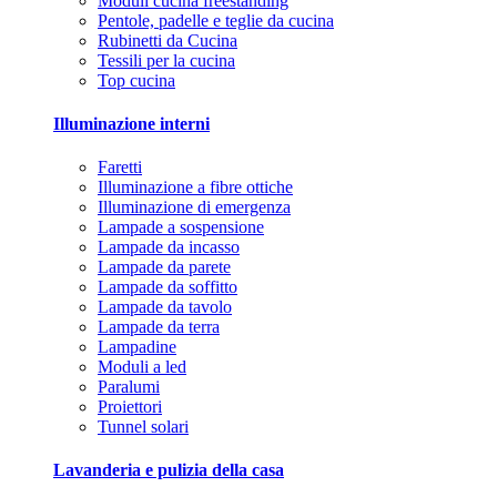
Moduli cucina freestanding
Pentole, padelle e teglie da cucina
Rubinetti da Cucina
Tessili per la cucina
Top cucina
Illuminazione interni
Faretti
Illuminazione a fibre ottiche
Illuminazione di emergenza
Lampade a sospensione
Lampade da incasso
Lampade da parete
Lampade da soffitto
Lampade da tavolo
Lampade da terra
Lampadine
Moduli a led
Paralumi
Proiettori
Tunnel solari
Lavanderia e pulizia della casa