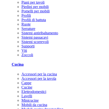
Piani per tavoli
Piedini per mobili
Pomelli per mobili
Profili
Profili di battuta
Ruote
Serrature
Sistemi antiribaltamento
Sistemi passacavi
Sistemi scorrevoli
Supporti
Viti
Zoccoli
Cucina
Accessori per la cucina
Accessori per la tavola
Cappe
Cucine
Elettrodomestici
Lavelli
Minicucine
Mobili da cucina