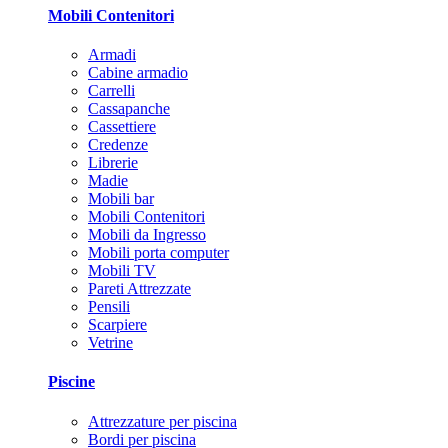
Mobili Contenitori
Armadi
Cabine armadio
Carrelli
Cassapanche
Cassettiere
Credenze
Librerie
Madie
Mobili bar
Mobili Contenitori
Mobili da Ingresso
Mobili porta computer
Mobili TV
Pareti Attrezzate
Pensili
Scarpiere
Vetrine
Piscine
Attrezzature per piscina
Bordi per piscina