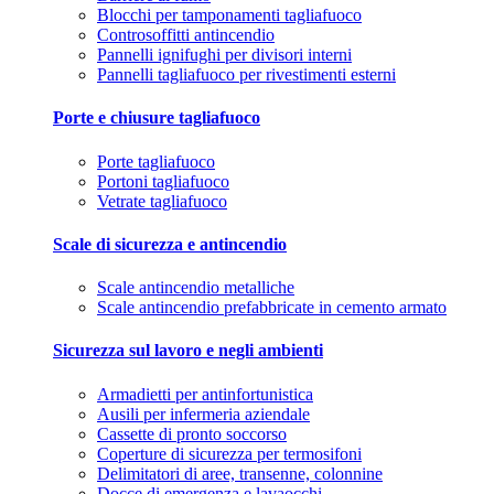
Blocchi per tamponamenti tagliafuoco
Controsoffitti antincendio
Pannelli ignifughi per divisori interni
Pannelli tagliafuoco per rivestimenti esterni
Porte e chiusure tagliafuoco
Porte tagliafuoco
Portoni tagliafuoco
Vetrate tagliafuoco
Scale di sicurezza e antincendio
Scale antincendio metalliche
Scale antincendio prefabbricate in cemento armato
Sicurezza sul lavoro e negli ambienti
Armadietti per antinfortunistica
Ausili per infermeria aziendale
Cassette di pronto soccorso
Coperture di sicurezza per termosifoni
Delimitatori di aree, transenne, colonnine
Docce di emergenza e lavaocchi