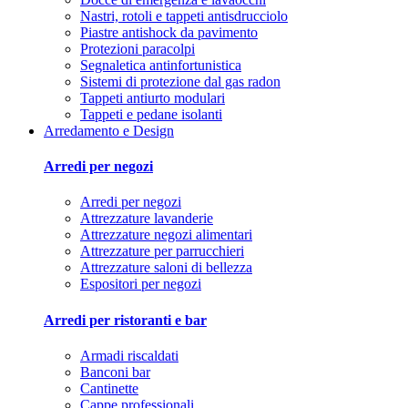
Nastri, rotoli e tappeti antisdrucciolo
Piastre antishock da pavimento
Protezioni paracolpi
Segnaletica antinfortunistica
Sistemi di protezione dal gas radon
Tappeti antiurto modulari
Tappeti e pedane isolanti
Arredamento e Design
Arredi per negozi
Arredi per negozi
Attrezzature lavanderie
Attrezzature negozi alimentari
Attrezzature per parrucchieri
Attrezzature saloni di bellezza
Espositori per negozi
Arredi per ristoranti e bar
Armadi riscaldati
Banconi bar
Cantinette
Cappe professionali