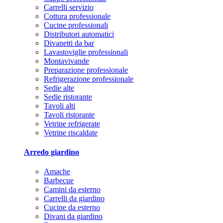
Carrelli servizio
Cottura professionale
Cucine professionali
Distributori automatici
Divanetti da bar
Lavastoviglie professionali
Montavivande
Preparazione professionale
Refrigerazione professionale
Sedie alte
Sedie ristorante
Tavoli alti
Tavoli ristorante
Vetrine refrigerate
Vetrine riscaldate
Arredo giardino
Amache
Barbecue
Camini da esterno
Carrelli da giardino
Cucine da esterno
Divani da giardino