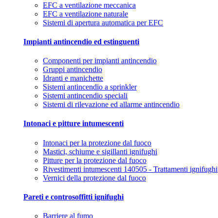
EFC a ventilazione meccanica
EFC a ventilazione naturale
Sistemi di apertura automatica per EFC
Impianti antincendio ed estinguenti
Componenti per impianti antincendio
Gruppi antincendio
Idranti e manichette
Sistemi antincendio a sprinkler
Sistemi antincendio speciali
Sistemi di rilevazione ed allarme antincendio
Intonaci e pitture intumescenti
Intonaci per la protezione dal fuoco
Mastici, schiume e sigillanti ignifughi
Pitture per la protezione dal fuoco
Rivestimenti intumescenti 140505 - Trattamenti ignifughi
Vernici della protezione dal fuoco
Pareti e controsoffitti ignifughi
Barriere al fumo