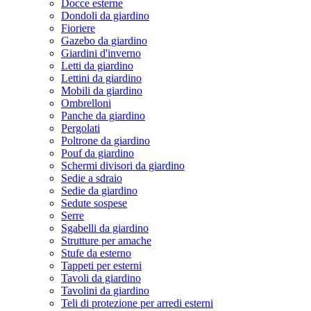
Docce esterne
Dondoli da giardino
Fioriere
Gazebo da giardino
Giardini d'inverno
Letti da giardino
Lettini da giardino
Mobili da giardino
Ombrelloni
Panche da giardino
Pergolati
Poltrone da giardino
Pouf da giardino
Schermi divisori da giardino
Sedie a sdraio
Sedie da giardino
Sedute sospese
Serre
Sgabelli da giardino
Strutture per amache
Stufe da esterno
Tappeti per esterni
Tavoli da giardino
Tavolini da giardino
Teli di protezione per arredi esterni