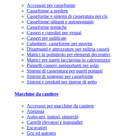
Accessori per casseforme
Casseforme a perdere
Casseforme e sistemi di casseratura per cls
Casseforme slittanti e automontanti
Casseforme termiche
Casseri e cupolini per vespai
Casseri per palificate
Cubettiere, casseforme per provini
Disarmanti e attrezzature per pulizia casseri
Matrici in polistirolo per elementi decorativi
Matrici per pareti facciavista in calcestruzzo
Pannelli cassero autoportanti per solai
Sistemi di casseratura per pareti portanti
Sistemi di sostegno per casseforme
Sistemi e prodotti per riprese di getto
Macchine da cantiere
Accessori per macchine da cantiere
Apripista
Autocarri, trattori, rimorchi
Carrelli elevatori e transpallet
Escavatori
Gru ed autogru