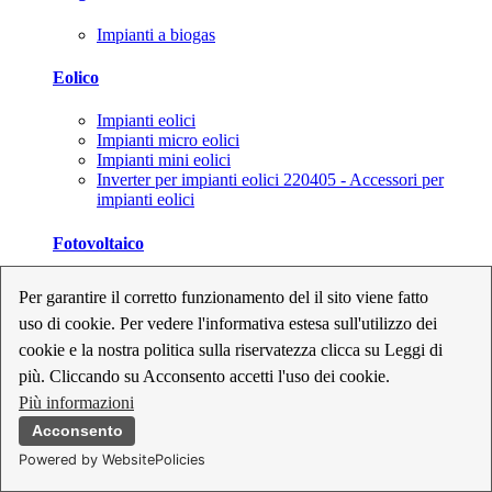
Impianti a biogas
Eolico
Impianti eolici
Impianti micro eolici
Impianti mini eolici
Inverter per impianti eolici 220405 - Accessori per
impianti eolici
Fotovoltaico
Cavi, connettori e sezionatori per impianti fotovoltaici
Per garantire il corretto funzionamento del il sito viene fatto
Inverter per impianti fotovoltaici
uso di cookie. Per vedere l'informativa estesa sull'utilizzo dei
Kit per impianti fotovoltaici
Moduli fotovoltaici
cookie e la nostra politica sulla riservatezza clicca su Leggi di
Sistemi di monitoraggio per impianti fotovoltaici
più. Cliccando su Acconsento accetti l'uso dei cookie.
Strumenti di collaudo e configurazione per impianti
Più informazioni
fotovoltaici
Supporti per impianti fotovoltaici
Acconsento
Powered by WebsitePolicies
Geotermia