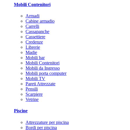
Mobili Contenitori
Armadi
Cabine armadio
Carrelli
Cassapanche
Cassettiere
Credenze
Librerie
Madie
Mobili bar
Mobili Contenitori
Mobili da Ingresso
Mobili porta computer
Mobili TV
Pareti Attrezzate
Pensili
Scarpiere
Vetrine
Piscine
Attrezzature per piscina
Bordi per piscina