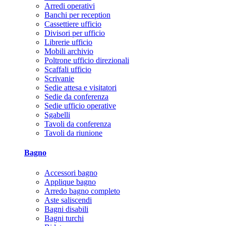
Arredi operativi
Banchi per reception
Cassettiere ufficio
Divisori per ufficio
Librerie ufficio
Mobili archivio
Poltrone ufficio direzionali
Scaffali ufficio
Scrivanie
Sedie attesa e visitatori
Sedie da conferenza
Sedie ufficio operative
Sgabelli
Tavoli da conferenza
Tavoli da riunione
Bagno
Accessori bagno
Applique bagno
Arredo bagno completo
Aste saliscendi
Bagni disabili
Bagni turchi