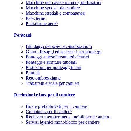
Macchine per cave e miniere, perforatrici
Macchine speciali da cantiere
Macchine stradali e compattatori
Pale, terne
Piattaforme aeree
Ponteggi
Blindaggi per scavi e canalizzazioni
Giunti, fissaggi ed accessori per ponteggi
Ponteggi autosollevanti ed elettrici
Ponteggi e strutture tubolari
Protezioni per ponteggi, teloni
Puntelli
Rete ombreggiante
Trabattelli e scale per cantieri
Recinzioni e box per il cantiere
Box e prefabbricati per il cantiere
Containers per il cantiere
Recinzioni temporanee e mobili per il cantiere
Servizi igienici monoblocco per cantiere