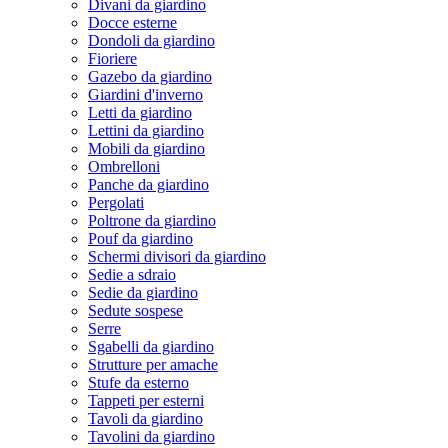
Divani da giardino
Docce esterne
Dondoli da giardino
Fioriere
Gazebo da giardino
Giardini d'inverno
Letti da giardino
Lettini da giardino
Mobili da giardino
Ombrelloni
Panche da giardino
Pergolati
Poltrone da giardino
Pouf da giardino
Schermi divisori da giardino
Sedie a sdraio
Sedie da giardino
Sedute sospese
Serre
Sgabelli da giardino
Strutture per amache
Stufe da esterno
Tappeti per esterni
Tavoli da giardino
Tavolini da giardino