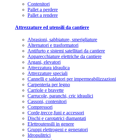
Contenitori
Pallet a perdere
Pallet a rendere
Attrezzature ed utensili da cantiere
Abrasioni, sabbiature, smerigliature
Alternatori e trasformatori
Antifurto e sistemi satellitari da cantiere
Apparecchiature elettriche da cantiere
Argani, elevatori
Attrezzatura idraulica
Attrezzature speciali
Cannelli e saldatori per impermeabilizzazioni
Carpenteria per legno
Carriole e bravette
Carrucole, paranchi, cric idraulici
Cassoni, contenitori
Compressori
Corde,trecce,funi e accessori
Dischi e carotatrici diamantati
Elettroutensili in genere
Gruppi elettrogeni e generatori
Idropulitrici