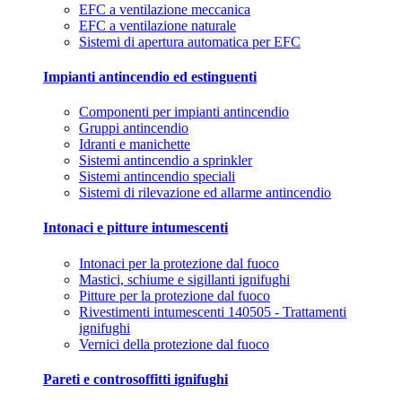
EFC a ventilazione meccanica
EFC a ventilazione naturale
Sistemi di apertura automatica per EFC
Impianti antincendio ed estinguenti
Componenti per impianti antincendio
Gruppi antincendio
Idranti e manichette
Sistemi antincendio a sprinkler
Sistemi antincendio speciali
Sistemi di rilevazione ed allarme antincendio
Intonaci e pitture intumescenti
Intonaci per la protezione dal fuoco
Mastici, schiume e sigillanti ignifughi
Pitture per la protezione dal fuoco
Rivestimenti intumescenti 140505 - Trattamenti
ignifughi
Vernici della protezione dal fuoco
Pareti e controsoffitti ignifughi