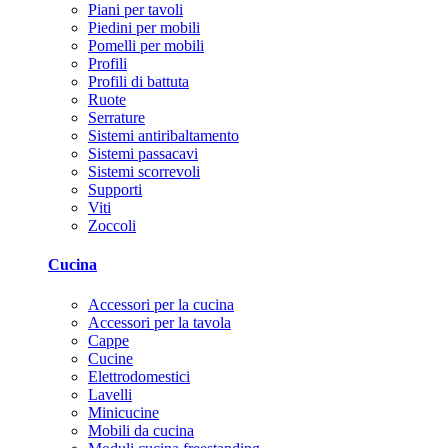
Piani per tavoli
Piedini per mobili
Pomelli per mobili
Profili
Profili di battuta
Ruote
Serrature
Sistemi antiribaltamento
Sistemi passacavi
Sistemi scorrevoli
Supporti
Viti
Zoccoli
Cucina
Accessori per la cucina
Accessori per la tavola
Cappe
Cucine
Elettrodomestici
Lavelli
Minicucine
Mobili da cucina