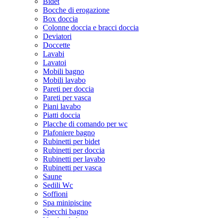
Bidet
Bocche di erogazione
Box doccia
Colonne doccia e bracci doccia
Deviatori
Doccette
Lavabi
Lavatoi
Mobili bagno
Mobili lavabo
Pareti per doccia
Pareti per vasca
Piani lavabo
Piatti doccia
Placche di comando per wc
Plafoniere bagno
Rubinetti per bidet
Rubinetti per doccia
Rubinetti per lavabo
Rubinetti per vasca
Saune
Sedili Wc
Soffioni
Spa minipiscine
Specchi bagno