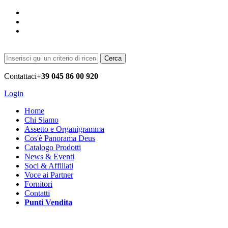
Cerca
Contattaci
+39 045 86 00 920
Login
Home
Chi Siamo
Assetto e Organigramma
Cos'è Panorama Deus
Catalogo Prodotti
News & Eventi
Soci & Affiliati
Voce ai Partner
Fornitori
Contatti
Punti Vendita