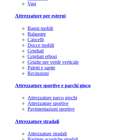
Vasi
Attrezzature per esterni
Bagni mobili
Balaustre
Cancelli
Docce mobili
Grigliati
Grigliati erbosi
Griglie per verde verticale
Paletti e saette
Recinzioni
Attrezzature sportive e parchi gioco
Attrezzature parco giochi
Attrezzature sportive
Pavimentazioni sportive
Attrezzature stradali
Attrezzature stradali
Barriere acustiche stradali