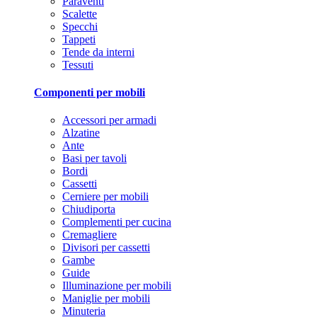
Paraventi
Scalette
Specchi
Tappeti
Tende da interni
Tessuti
Componenti per mobili
Accessori per armadi
Alzatine
Ante
Basi per tavoli
Bordi
Cassetti
Cerniere per mobili
Chiudiporta
Complementi per cucina
Cremagliere
Divisori per cassetti
Gambe
Guide
Illuminazione per mobili
Maniglie per mobili
Minuteria