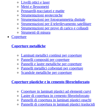
Livelli ottici e laser
Metri e flessometri
Pennarelli,tracciatori e matite
Strumentazioni geotecniche
Strumentazioni per fotogrammetria digitale
Strumentazioni per il telerilevamento satellitare
Strumentazioni per prove di carico e collaudi
Strumenti di misura
Coperture
Coperture metalliche
Laminati metallici continui per coperture
Pannelli compositi per coperture
Pannelli e lastre metalliche per coperture
Pannelli metallici coibentati per coperture
Scandole metalliche per coperture
Coperture plastiche e in cemento fibrorinforzato
Coperture in laminati plastici ad elementi curvi
Lastre di copertura in cemento fibrorinforzato
Pannelli di copertura in laminati plastici opachi
Pannelli di copertura in laminati plastici traslucidi