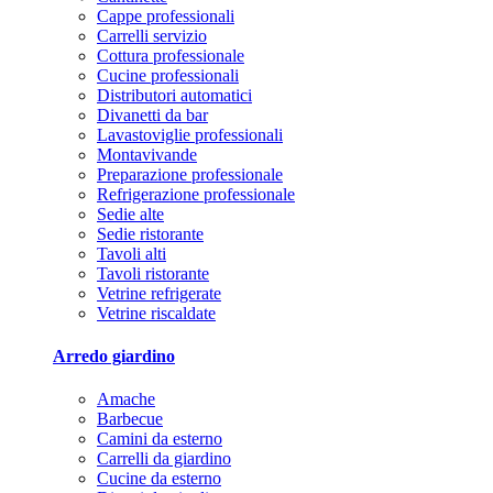
Cappe professionali
Carrelli servizio
Cottura professionale
Cucine professionali
Distributori automatici
Divanetti da bar
Lavastoviglie professionali
Montavivande
Preparazione professionale
Refrigerazione professionale
Sedie alte
Sedie ristorante
Tavoli alti
Tavoli ristorante
Vetrine refrigerate
Vetrine riscaldate
Arredo giardino
Amache
Barbecue
Camini da esterno
Carrelli da giardino
Cucine da esterno