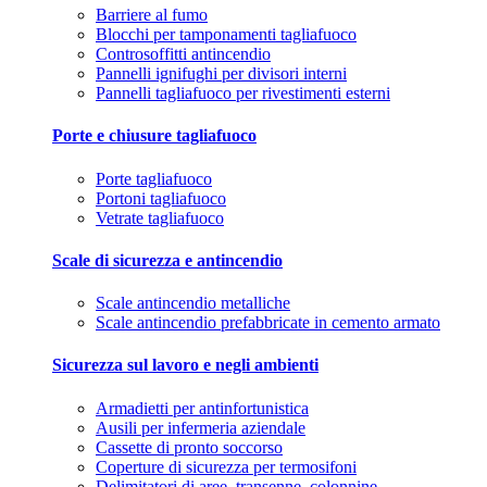
Barriere al fumo
Blocchi per tamponamenti tagliafuoco
Controsoffitti antincendio
Pannelli ignifughi per divisori interni
Pannelli tagliafuoco per rivestimenti esterni
Porte e chiusure tagliafuoco
Porte tagliafuoco
Portoni tagliafuoco
Vetrate tagliafuoco
Scale di sicurezza e antincendio
Scale antincendio metalliche
Scale antincendio prefabbricate in cemento armato
Sicurezza sul lavoro e negli ambienti
Armadietti per antinfortunistica
Ausili per infermeria aziendale
Cassette di pronto soccorso
Coperture di sicurezza per termosifoni
Delimitatori di aree, transenne, colonnine