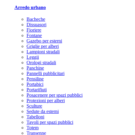
Arredo urbano
Bacheche
Dissuasori
Fioriere
Fontane
Gazebo per esterni
Griglie per alberi
Lampioni stradali
Leggii
Orologi stradali
Panchine
Pannelli pubblicitari
Pensiline
Portabici
Portarifiuti
Posacenere per spazi pubblici
Protezioni per alberi
Sculture
Sedute da esterni
Tabelloni
Tavoli per spazi pubblici
Totem
Transenne