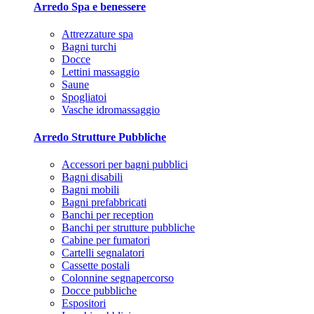
Arredo Spa e benessere
Attrezzature spa
Bagni turchi
Docce
Lettini massaggio
Saune
Spogliatoi
Vasche idromassaggio
Arredo Strutture Pubbliche
Accessori per bagni pubblici
Bagni disabili
Bagni mobili
Bagni prefabbricati
Banchi per reception
Banchi per strutture pubbliche
Cabine per fumatori
Cartelli segnalatori
Cassette postali
Colonnine segnapercorso
Docce pubbliche
Espositori