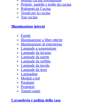
Moduli cucina freestanding
Pentole, padelle e teglie da cucina
Rubinetti da Cucina
Tessili per la cucina
Top cucina
Illuminazione interni
Faretti
Illuminazione a fibre ottiche
Illuminazione di emergenza
Lampade a sospensione
Lampade da incasso
Lampade da parete
Lampade da soffitto
Lampade da tavolo
Lampade da terra
Lampadine
Moduli a led
Paralumi
Proiettori
Tunnel solari
Lavanderia e pulizia della casa