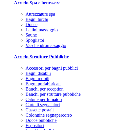
Arredo Spa e benessere
Attrezzature spa
Bagni turchi
Docce
Lettini massaggio
Saune
Spogliatoi
Vasche idromassaggio
Arredo Strutture Pubbliche
Accessori per bagni pubblici
Bagni disabili
Bagni mobili
Bagni prefabbricati
Banchi per reception
Banchi per strutture pubbliche
Cabine per fumatori
Cartelli segnalatori
Cassette postali
Colonnine segnapercorso
Docce pubbliche
Espositori