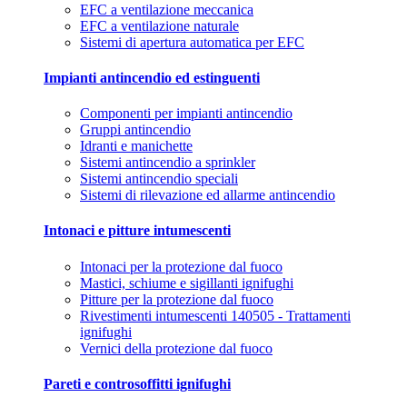
EFC a ventilazione meccanica
EFC a ventilazione naturale
Sistemi di apertura automatica per EFC
Impianti antincendio ed estinguenti
Componenti per impianti antincendio
Gruppi antincendio
Idranti e manichette
Sistemi antincendio a sprinkler
Sistemi antincendio speciali
Sistemi di rilevazione ed allarme antincendio
Intonaci e pitture intumescenti
Intonaci per la protezione dal fuoco
Mastici, schiume e sigillanti ignifughi
Pitture per la protezione dal fuoco
Rivestimenti intumescenti 140505 - Trattamenti
ignifughi
Vernici della protezione dal fuoco
Pareti e controsoffitti ignifughi