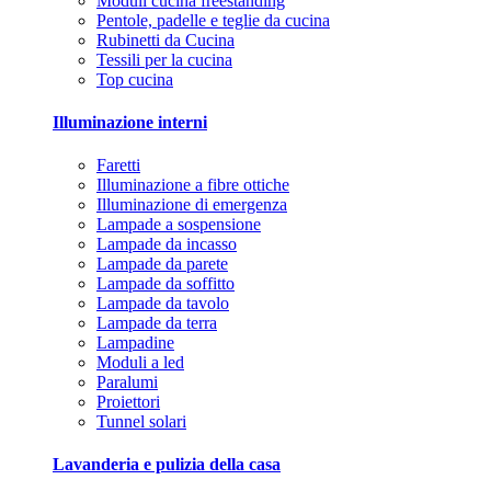
Moduli cucina freestanding
Pentole, padelle e teglie da cucina
Rubinetti da Cucina
Tessili per la cucina
Top cucina
Illuminazione interni
Faretti
Illuminazione a fibre ottiche
Illuminazione di emergenza
Lampade a sospensione
Lampade da incasso
Lampade da parete
Lampade da soffitto
Lampade da tavolo
Lampade da terra
Lampadine
Moduli a led
Paralumi
Proiettori
Tunnel solari
Lavanderia e pulizia della casa