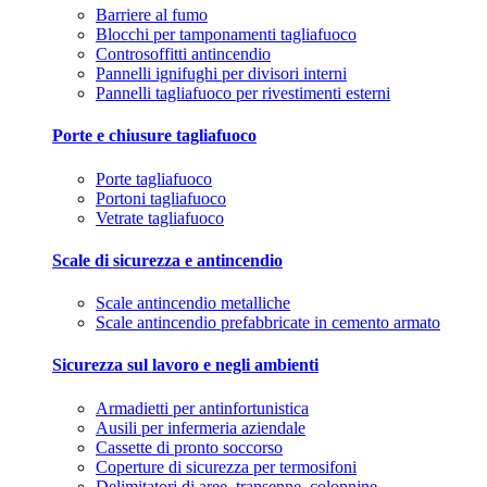
Barriere al fumo
Blocchi per tamponamenti tagliafuoco
Controsoffitti antincendio
Pannelli ignifughi per divisori interni
Pannelli tagliafuoco per rivestimenti esterni
Porte e chiusure tagliafuoco
Porte tagliafuoco
Portoni tagliafuoco
Vetrate tagliafuoco
Scale di sicurezza e antincendio
Scale antincendio metalliche
Scale antincendio prefabbricate in cemento armato
Sicurezza sul lavoro e negli ambienti
Armadietti per antinfortunistica
Ausili per infermeria aziendale
Cassette di pronto soccorso
Coperture di sicurezza per termosifoni
Delimitatori di aree, transenne, colonnine