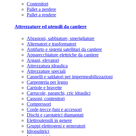
Contenitori
Pallet a perdere
Pallet a rendere
Attrezzature ed utensili da cantiere
Abrasioni, sabbiature, smerigliature
Alternatori e trasformatori
Antifurto e sistemi satellitari da cantiere
Apparecchiature elettriche da cantiere
Argani, elevatori
Attrezzatura idraulica
Attrezzature speciali
Cannelli e saldatori per impermeabilizzazioni
Carpenteria per legno
Carriole e bravette
Carrucole, paranchi, cric idraulici
Cassoni, contenitori
Compressori
Corde,trecce,funi e accessori
Dischi e carotatrici diamantati
Elettroutensili in genere
Gruppi elettrogeni e generatori
Idropulitrici