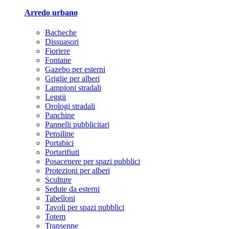
Arredo urbano
Bacheche
Dissuasori
Fioriere
Fontane
Gazebo per esterni
Griglie per alberi
Lampioni stradali
Leggii
Orologi stradali
Panchine
Pannelli pubblicitari
Pensiline
Portabici
Portarifiuti
Posacenere per spazi pubblici
Protezioni per alberi
Sculture
Sedute da esterni
Tabelloni
Tavoli per spazi pubblici
Totem
Transenne