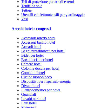
Teli di protezione per arredi esterni
Tende da sole
Tettoie
Utensili ed elettroutensili per giardinaggio
Vasi
Arredo hotel e congressi
Accessori arredo hotel
Accessori bagno hotel
Armadi hotel
Bagni prefabbricati per hotel
Bidet per hotel
Box doccia per hotel
Camere hotel
Colonne doccia per hotel
Comodini hotel
Cucine monoblocco
Dispositivi per risparmio energia
Divani hotel
Elettrodomestici per hotel
Guanciali
Lavabi per hotel
Letti hotel
Materassi