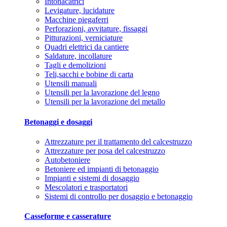
Intonacatrici
Levigature, lucidature
Macchine piegaferri
Perforazioni, avvitature, fissaggi
Pitturazioni, verniciature
Quadri elettrici da cantiere
Saldature, incollature
Tagli e demolizioni
Teli,sacchi e bobine di carta
Utensili manuali
Utensili per la lavorazione del legno
Utensili per la lavorazione del metallo
Betonaggi e dosaggi
Attrezzature per il trattamento del calcestruzzo
Attrezzature per posa del calcestruzzo
Autobetoniere
Betoniere ed impianti di betonaggio
Impianti e sistemi di dosaggio
Mescolatori e trasportatori
Sistemi di controllo per dosaggio e betonaggio
Casseforme e casserature