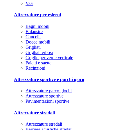
Vasi
Attrezzature per esterni
Bagni mobili
Balaustre
Cancelli
Docce mobili
Grigliati
Grigliati erbosi
Griglie per verde verticale
Paletti e saette
Recinzioni
Attrezzature sportive e parchi gioco
Attrezzature parco giochi
Attrezzature sportive
Pavimentazioni sportive
Attrezzature stradali
Attrezzature stradali
Barriere acustiche stradali