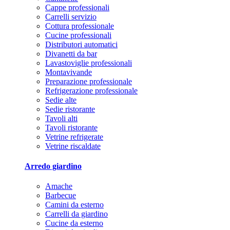
Cappe professionali
Carrelli servizio
Cottura professionale
Cucine professionali
Distributori automatici
Divanetti da bar
Lavastoviglie professionali
Montavivande
Preparazione professionale
Refrigerazione professionale
Sedie alte
Sedie ristorante
Tavoli alti
Tavoli ristorante
Vetrine refrigerate
Vetrine riscaldate
Arredo giardino
Amache
Barbecue
Camini da esterno
Carrelli da giardino
Cucine da esterno