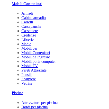
Mobili Contenitori
Armadi
Cabine armadio
Carrelli
Cassapanche
Cassettiere
Credenze
Librerie
Madie
Mobili bar
Mobili Contenitori
Mobili da Ingresso
Mobili porta computer
Mobili TV
Pareti Attrezzate
Pensili
Scarpiere
Vetrine
Piscine
Attrezzature per piscina
Bordi per piscina