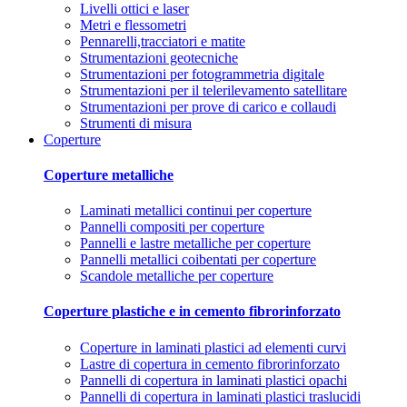
Livelli ottici e laser
Metri e flessometri
Pennarelli,tracciatori e matite
Strumentazioni geotecniche
Strumentazioni per fotogrammetria digitale
Strumentazioni per il telerilevamento satellitare
Strumentazioni per prove di carico e collaudi
Strumenti di misura
Coperture
Coperture metalliche
Laminati metallici continui per coperture
Pannelli compositi per coperture
Pannelli e lastre metalliche per coperture
Pannelli metallici coibentati per coperture
Scandole metalliche per coperture
Coperture plastiche e in cemento fibrorinforzato
Coperture in laminati plastici ad elementi curvi
Lastre di copertura in cemento fibrorinforzato
Pannelli di copertura in laminati plastici opachi
Pannelli di copertura in laminati plastici traslucidi