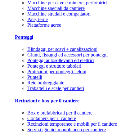
Macchine per cave e miniere, perforatrici
Macchine speciali da cantiere
Macchine stradali e compattatori
Pale, terne
Piattaforme aeree
Ponteggi
Blindaggi per scavi e canalizzazioni
Giunti, fissaggi ed accessori per ponteggi
Ponteggi autosollevanti ed elettrici
Ponteggi e strutture tubolari
Protezioni per ponteggi, teloni
Puntelli
Rete ombreggiante
Trabattelli e scale per cantieri
Recinzioni e box per il cantiere
Box e prefabbricati per il cantiere
Containers per il cantiere
Recinzioni temporanee e mobili per il cantiere
Servizi igienici monoblocco per cantiere