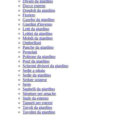
Divani da giardino
Docce esterne
Dondoli da giardino
Fioriere
Gazebo da giardino
Giardini d'inverno
Letti da giardino
Lettini da giardino
Mobili da giardino
Ombrelloni
Panche da giardino
Pergolati
Poltrone da giardino
Pouf da giardino
Schermi divisori da giardino
Sedie a sdraio
Sedie da giardino
Sedute sospese
Serre
Sgabelli da giardino
Strutture per amache
Stufe da esterno
Tappeti per esterni
Tavoli da giardino
Tavolini da giardino