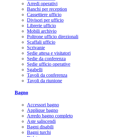
Arredi operativi
Banchi per reception
Cassettiere ufficio
Divisori per ufficio
Librerie ufficio
Mobili archivio
Poltrone ufficio direzionali
Scaffali ufficio
Scrivanie
Sedie attesa e visitatori
Sedie da conferenza
Sedie ufficio operative
Sgabelli
Tavoli da conferenza
Tavoli da riunione
Bagno
Accessori bagno
Applique bagno
Arredo bagno completo
Aste saliscendi
Bagni disabili
Bagni turchi