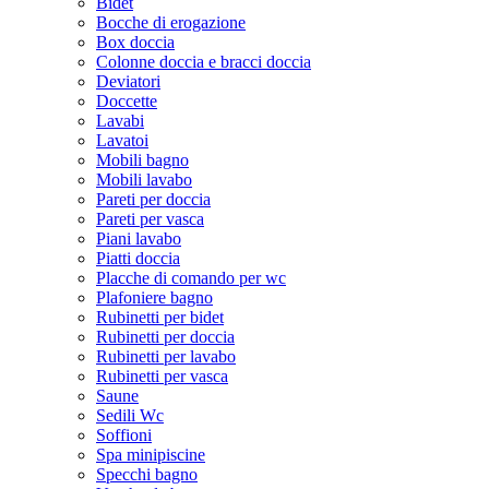
Bidet
Bocche di erogazione
Box doccia
Colonne doccia e bracci doccia
Deviatori
Doccette
Lavabi
Lavatoi
Mobili bagno
Mobili lavabo
Pareti per doccia
Pareti per vasca
Piani lavabo
Piatti doccia
Placche di comando per wc
Plafoniere bagno
Rubinetti per bidet
Rubinetti per doccia
Rubinetti per lavabo
Rubinetti per vasca
Saune
Sedili Wc
Soffioni
Spa minipiscine
Specchi bagno