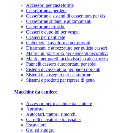
Accessori per casseforme
Casseforme a perdere
Casseforme e sistemi di casseratura per cls
Casseforme slittanti e automontanti
Casseforme termiche
Casseri e cupolini per vespai
Casseri per palificate
Cubettiere, casseforme per provini
Disarmanti e attrezzature per pulizia casseri
Matrici in polistirolo per elementi decorativi
Matrici per pareti facciavista in calcestruzzo
Pannelli cassero autoportanti per solai
Sistemi di casseratura per pareti portanti
Sistemi di sostegno per casseforme
Sistemi e prodotti per riprese di getto
Macchine da cantiere
Accessori per macchine da cantiere
Apripista
Autocarri, trattori, rimorchi
Carrelli elevatori e transpallet
Escavatori
Gru ed autogru