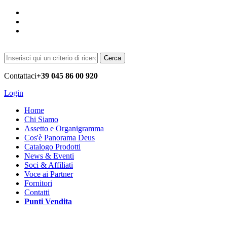
Cerca
Contattaci
+39 045 86 00 920
Login
Home
Chi Siamo
Assetto e Organigramma
Cos'è Panorama Deus
Catalogo Prodotti
News & Eventi
Soci & Affiliati
Voce ai Partner
Fornitori
Contatti
Punti Vendita