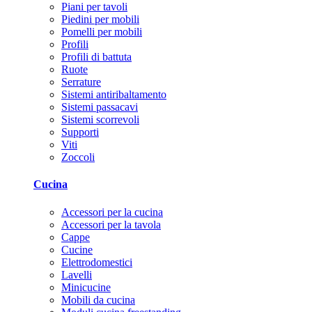
Piani per tavoli
Piedini per mobili
Pomelli per mobili
Profili
Profili di battuta
Ruote
Serrature
Sistemi antiribaltamento
Sistemi passacavi
Sistemi scorrevoli
Supporti
Viti
Zoccoli
Cucina
Accessori per la cucina
Accessori per la tavola
Cappe
Cucine
Elettrodomestici
Lavelli
Minicucine
Mobili da cucina