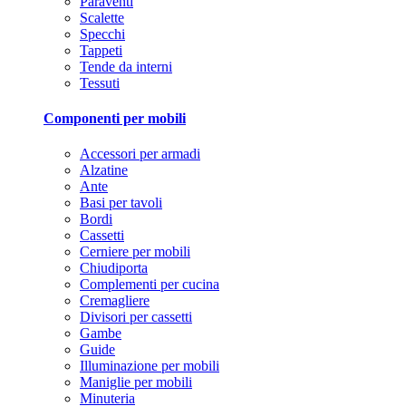
Paraventi
Scalette
Specchi
Tappeti
Tende da interni
Tessuti
Componenti per mobili
Accessori per armadi
Alzatine
Ante
Basi per tavoli
Bordi
Cassetti
Cerniere per mobili
Chiudiporta
Complementi per cucina
Cremagliere
Divisori per cassetti
Gambe
Guide
Illuminazione per mobili
Maniglie per mobili
Minuteria