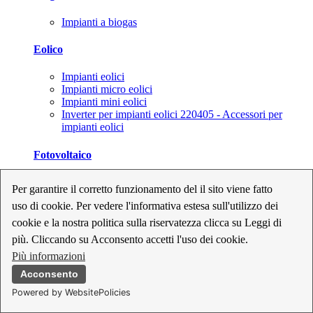
Impianti a biogas
Eolico
Impianti eolici
Impianti micro eolici
Impianti mini eolici
Inverter per impianti eolici 220405 - Accessori per
impianti eolici
Fotovoltaico
Cavi, connettori e sezionatori per impianti fotovoltaici
Per garantire il corretto funzionamento del il sito viene fatto
Inverter per impianti fotovoltaici
uso di cookie. Per vedere l'informativa estesa sull'utilizzo dei
Kit per impianti fotovoltaici
Moduli fotovoltaici
cookie e la nostra politica sulla riservatezza clicca su Leggi di
Sistemi di monitoraggio per impianti fotovoltaici
più. Cliccando su Acconsento accetti l'uso dei cookie.
Strumenti di collaudo e configurazione per impianti
Più informazioni
fotovoltaici
Supporti per impianti fotovoltaici
Acconsento
Powered by WebsitePolicies
Geotermia