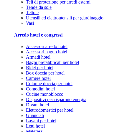
Teli di protezione per arredi esterni
Tende da sole
Tettoie
Utensili ed elettroutensili per giardinaggio
Vasi
Arredo hotel e congressi
Accessori arredo hotel
Accessori bagno hotel
Armadi hotel
Bagni prefabbricati per hotel
Bidet per hotel
Box doccia per hotel
Camere hotel
Colonne doccia per hotel
Comodini hotel
Cucine monoblocco
Dispositivi per risparmio energia
Divani hotel
Elettrodomestici per hotel
Guanciali
Lavabi per hotel
Letti hotel
Materassi