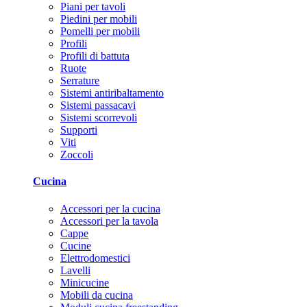
Piani per tavoli
Piedini per mobili
Pomelli per mobili
Profili
Profili di battuta
Ruote
Serrature
Sistemi antiribaltamento
Sistemi passacavi
Sistemi scorrevoli
Supporti
Viti
Zoccoli
Cucina
Accessori per la cucina
Accessori per la tavola
Cappe
Cucine
Elettrodomestici
Lavelli
Minicucine
Mobili da cucina