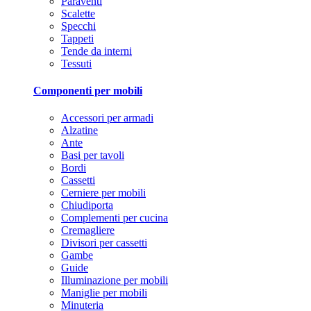
Paraventi
Scalette
Specchi
Tappeti
Tende da interni
Tessuti
Componenti per mobili
Accessori per armadi
Alzatine
Ante
Basi per tavoli
Bordi
Cassetti
Cerniere per mobili
Chiudiporta
Complementi per cucina
Cremagliere
Divisori per cassetti
Gambe
Guide
Illuminazione per mobili
Maniglie per mobili
Minuteria