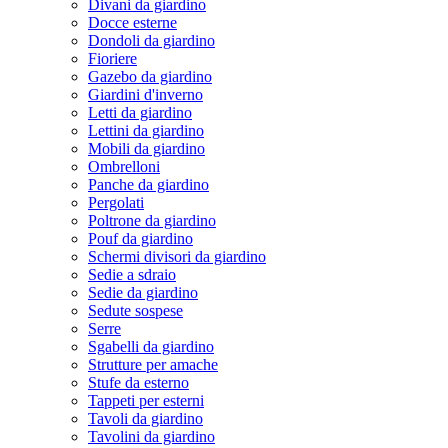
Divani da giardino
Docce esterne
Dondoli da giardino
Fioriere
Gazebo da giardino
Giardini d'inverno
Letti da giardino
Lettini da giardino
Mobili da giardino
Ombrelloni
Panche da giardino
Pergolati
Poltrone da giardino
Pouf da giardino
Schermi divisori da giardino
Sedie a sdraio
Sedie da giardino
Sedute sospese
Serre
Sgabelli da giardino
Strutture per amache
Stufe da esterno
Tappeti per esterni
Tavoli da giardino
Tavolini da giardino