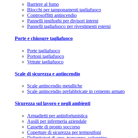
Barriere al fumo
Blocchi per tamponamenti tagliafuoco
Controsoffitti antincendio
Pannelli ignifughi per divisori interni
Pannelli tagliafuoco per rivestimenti esterni
Porte e chiusure tagliafuoco
Porte tagliafuoco
Portoni tagliafuoco
Vetrate tagliafuoco
Scale di sicurezza e antincendio
Scale antincendio metalliche
Scale antincendio prefabbricate in cemento armato
Sicurezza sul lavoro e negli ambienti
Armadietti per antinfortunistica
Ausili per infermeria aziendale
Cassette di pronto soccorso
Coperture di sicurezza per termosifoni
Delimitatori di aree, transenne, colonnine