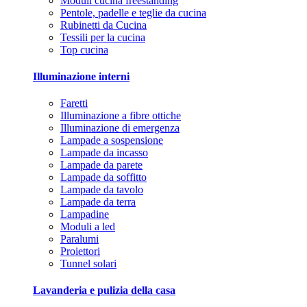
Moduli cucina freestanding
Pentole, padelle e teglie da cucina
Rubinetti da Cucina
Tessili per la cucina
Top cucina
Illuminazione interni
Faretti
Illuminazione a fibre ottiche
Illuminazione di emergenza
Lampade a sospensione
Lampade da incasso
Lampade da parete
Lampade da soffitto
Lampade da tavolo
Lampade da terra
Lampadine
Moduli a led
Paralumi
Proiettori
Tunnel solari
Lavanderia e pulizia della casa