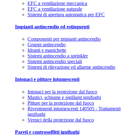
EFC a ventilazione meccanica
EFC a ventilazione naturale
Sistemi di apertura automatica per EFC
Impianti antincendio ed estinguenti
Componenti per impianti antincendio
Gruppi antincendio
Idranti e manichette
Sistemi antincendio a sprinkler
Sistemi antincendio speciali
Sistemi di rilevazione ed allarme antincendio
Intonaci e pitture intumescenti
Intonaci per la protezione dal fuoco
Mastici, schiume e sigillanti ignifughi
Pitture per la protezione dal fuoco
Rivestimenti intumescenti 140505 - Trattamenti
ignifughi
Vernici della protezione dal fuoco
Pareti e controsoffitti ignifughi