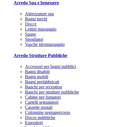
Arredo Spa e benessere
Attrezzature spa
Bagni turchi
Docce
Lettini massaggio
Saune
Spogliatoi
Vasche idromassaggio
Arredo Strutture Pubbliche
Accessori per bagni pubblici
Bagni disabili
Bagni mobili
Bagni prefabbricati
Banchi per reception
Banchi per strutture pubbliche
Cabine per fumatori
Cartelli segnalatori
Cassette postali
Colonnine segnapercorso
Docce pubbliche
Espositori