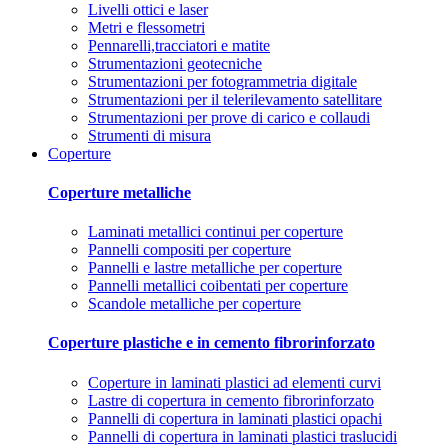
Livelli ottici e laser
Metri e flessometri
Pennarelli,tracciatori e matite
Strumentazioni geotecniche
Strumentazioni per fotogrammetria digitale
Strumentazioni per il telerilevamento satellitare
Strumentazioni per prove di carico e collaudi
Strumenti di misura
Coperture
Coperture metalliche
Laminati metallici continui per coperture
Pannelli compositi per coperture
Pannelli e lastre metalliche per coperture
Pannelli metallici coibentati per coperture
Scandole metalliche per coperture
Coperture plastiche e in cemento fibrorinforzato
Coperture in laminati plastici ad elementi curvi
Lastre di copertura in cemento fibrorinforzato
Pannelli di copertura in laminati plastici opachi
Pannelli di copertura in laminati plastici traslucidi