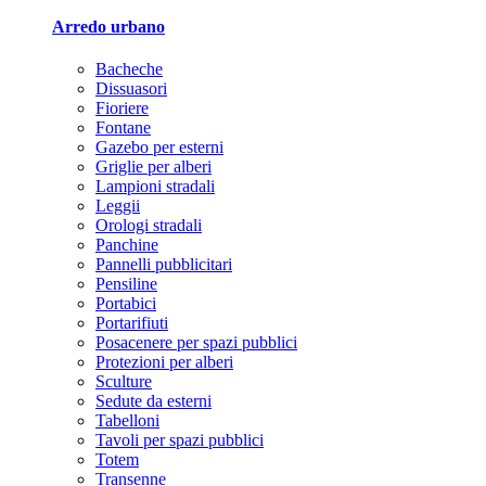
Arredo urbano
Bacheche
Dissuasori
Fioriere
Fontane
Gazebo per esterni
Griglie per alberi
Lampioni stradali
Leggii
Orologi stradali
Panchine
Pannelli pubblicitari
Pensiline
Portabici
Portarifiuti
Posacenere per spazi pubblici
Protezioni per alberi
Sculture
Sedute da esterni
Tabelloni
Tavoli per spazi pubblici
Totem
Transenne