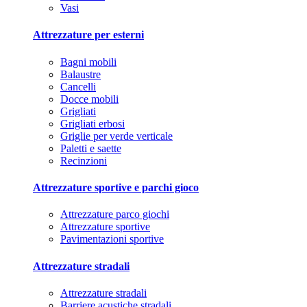
Vasi
Attrezzature per esterni
Bagni mobili
Balaustre
Cancelli
Docce mobili
Grigliati
Grigliati erbosi
Griglie per verde verticale
Paletti e saette
Recinzioni
Attrezzature sportive e parchi gioco
Attrezzature parco giochi
Attrezzature sportive
Pavimentazioni sportive
Attrezzature stradali
Attrezzature stradali
Barriere acustiche stradali