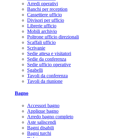
Arredi operativi
Banchi per reception
Cassettiere ufficio
Divisori per ufficio
Librerie ufficio
Mobili archivio
Poltrone ufficio direzionali
Scaffali ufficio
Scrivanie
Sedie attesa e visitatori
Sedie da conferenza
Sedie ufficio operative
Sgabelli
Tavoli da conferenza
Tavoli da riunione
Bagno
Accessori bagno
Applique bagno
Arredo bagno completo
Aste saliscendi
Bagni disabili
Bagni turchi