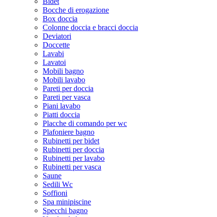
Bidet
Bocche di erogazione
Box doccia
Colonne doccia e bracci doccia
Deviatori
Doccette
Lavabi
Lavatoi
Mobili bagno
Mobili lavabo
Pareti per doccia
Pareti per vasca
Piani lavabo
Piatti doccia
Placche di comando per wc
Plafoniere bagno
Rubinetti per bidet
Rubinetti per doccia
Rubinetti per lavabo
Rubinetti per vasca
Saune
Sedili Wc
Soffioni
Spa minipiscine
Specchi bagno