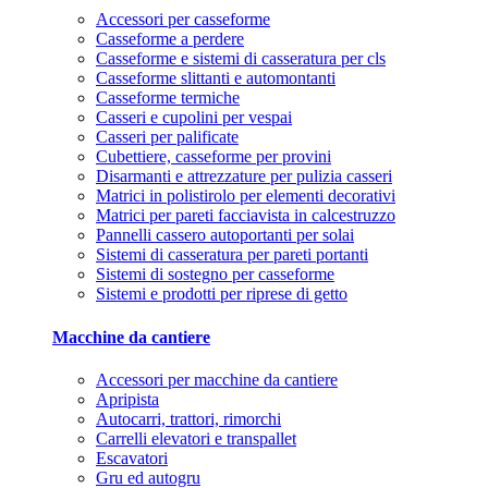
Accessori per casseforme
Casseforme a perdere
Casseforme e sistemi di casseratura per cls
Casseforme slittanti e automontanti
Casseforme termiche
Casseri e cupolini per vespai
Casseri per palificate
Cubettiere, casseforme per provini
Disarmanti e attrezzature per pulizia casseri
Matrici in polistirolo per elementi decorativi
Matrici per pareti facciavista in calcestruzzo
Pannelli cassero autoportanti per solai
Sistemi di casseratura per pareti portanti
Sistemi di sostegno per casseforme
Sistemi e prodotti per riprese di getto
Macchine da cantiere
Accessori per macchine da cantiere
Apripista
Autocarri, trattori, rimorchi
Carrelli elevatori e transpallet
Escavatori
Gru ed autogru