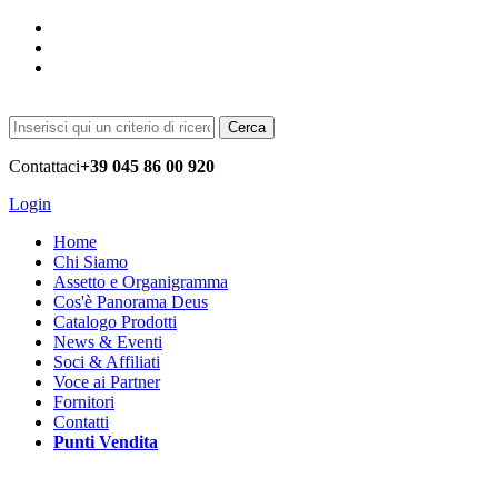
Cerca
Contattaci
+39 045 86 00 920
Login
Home
Chi Siamo
Assetto e Organigramma
Cos'è Panorama Deus
Catalogo Prodotti
News & Eventi
Soci & Affiliati
Voce ai Partner
Fornitori
Contatti
Punti Vendita