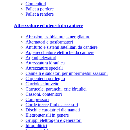
Contenitori
Pallet a perdere
Pallet a rendere
Attrezzature ed utensili da cantiere
Abrasioni, sabbiature, smerigliature
Alternatori e trasformatori
Antifurto e sistemi satellitari da cantiere
Apparecchiature elettriche da cantiere
Argani, elevatori
Attrezzatura idraulica
Attrezzature speciali
Cannelli e saldatori per impermeabilizzazioni
Carpenteria per legno
Carriole e bravette
Carrucole, paranchi, cric idraulici
Cassoni, contenitori
Compressori
Corde,trecce,funi e accessori
Dischi e carotatrici diamantati
Elettroutensili in genere
Gruppi elettrogeni e generatori
Idropulitrici