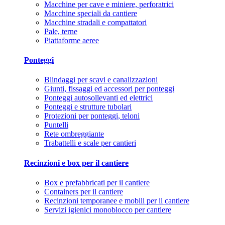
Macchine per cave e miniere, perforatrici
Macchine speciali da cantiere
Macchine stradali e compattatori
Pale, terne
Piattaforme aeree
Ponteggi
Blindaggi per scavi e canalizzazioni
Giunti, fissaggi ed accessori per ponteggi
Ponteggi autosollevanti ed elettrici
Ponteggi e strutture tubolari
Protezioni per ponteggi, teloni
Puntelli
Rete ombreggiante
Trabattelli e scale per cantieri
Recinzioni e box per il cantiere
Box e prefabbricati per il cantiere
Containers per il cantiere
Recinzioni temporanee e mobili per il cantiere
Servizi igienici monoblocco per cantiere