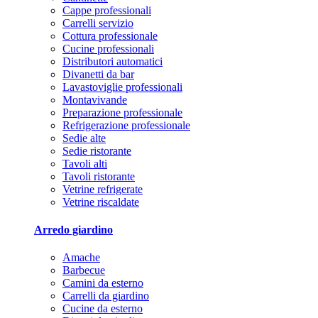
Cappe professionali
Carrelli servizio
Cottura professionale
Cucine professionali
Distributori automatici
Divanetti da bar
Lavastoviglie professionali
Montavivande
Preparazione professionale
Refrigerazione professionale
Sedie alte
Sedie ristorante
Tavoli alti
Tavoli ristorante
Vetrine refrigerate
Vetrine riscaldate
Arredo giardino
Amache
Barbecue
Camini da esterno
Carrelli da giardino
Cucine da esterno