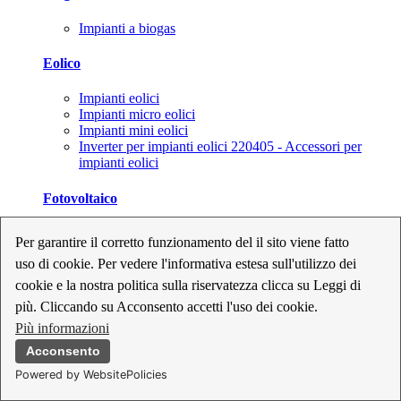
Impianti a biogas
Eolico
Impianti eolici
Impianti micro eolici
Impianti mini eolici
Inverter per impianti eolici 220405 - Accessori per
impianti eolici
Fotovoltaico
Cavi, connettori e sezionatori per impianti fotovoltaici
Per garantire il corretto funzionamento del il sito viene fatto
Inverter per impianti fotovoltaici
uso di cookie. Per vedere l'informativa estesa sull'utilizzo dei
Kit per impianti fotovoltaici
Moduli fotovoltaici
cookie e la nostra politica sulla riservatezza clicca su Leggi di
Sistemi di monitoraggio per impianti fotovoltaici
più. Cliccando su Acconsento accetti l'uso dei cookie.
Strumenti di collaudo e configurazione per impianti
Più informazioni
fotovoltaici
Supporti per impianti fotovoltaici
Acconsento
Powered by WebsitePolicies
Geotermia