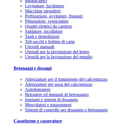
Intonacatrici
Levigature, lucidature
Macchine piegaferri
Perforazioni, avvitature, fissaggi
Pitturazioni, verniciature
Quadri elettrici da cantiere
Saldature, incollature
Tagli e demolizioni
Teli,sacchi e bobine di carta
Utensili manuali
Utensili per la lavorazione del legno
Utensili per la lavorazione del metallo
Betonaggi e dosaggi
Attrezzature per il trattamento del calcestruzzo
Attrezzature per posa del calcestruzzo
Autobetoniere
Betoniere ed impianti di betonaggio
Impianti e sistemi di dosaggio
Mescolatori e trasportatori
Sistemi di controllo per dosaggio e betonaggio
Casseforme e casserature