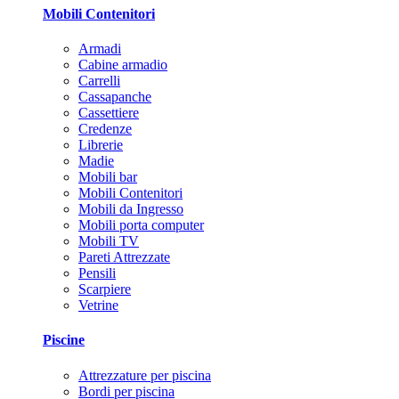
Mobili Contenitori
Armadi
Cabine armadio
Carrelli
Cassapanche
Cassettiere
Credenze
Librerie
Madie
Mobili bar
Mobili Contenitori
Mobili da Ingresso
Mobili porta computer
Mobili TV
Pareti Attrezzate
Pensili
Scarpiere
Vetrine
Piscine
Attrezzature per piscina
Bordi per piscina