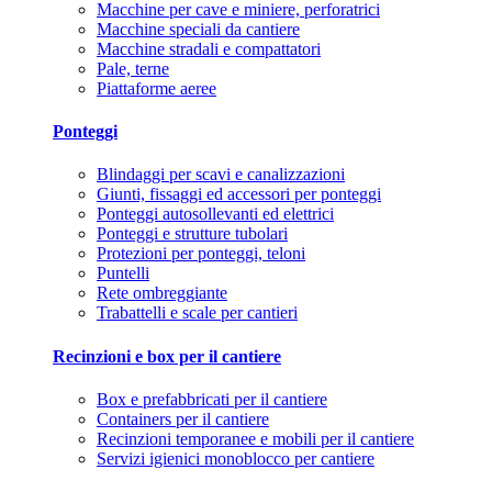
Macchine per cave e miniere, perforatrici
Macchine speciali da cantiere
Macchine stradali e compattatori
Pale, terne
Piattaforme aeree
Ponteggi
Blindaggi per scavi e canalizzazioni
Giunti, fissaggi ed accessori per ponteggi
Ponteggi autosollevanti ed elettrici
Ponteggi e strutture tubolari
Protezioni per ponteggi, teloni
Puntelli
Rete ombreggiante
Trabattelli e scale per cantieri
Recinzioni e box per il cantiere
Box e prefabbricati per il cantiere
Containers per il cantiere
Recinzioni temporanee e mobili per il cantiere
Servizi igienici monoblocco per cantiere