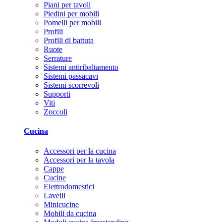
Piani per tavoli
Piedini per mobili
Pomelli per mobili
Profili
Profili di battuta
Ruote
Serrature
Sistemi antiribaltamento
Sistemi passacavi
Sistemi scorrevoli
Supporti
Viti
Zoccoli
Cucina
Accessori per la cucina
Accessori per la tavola
Cappe
Cucine
Elettrodomestici
Lavelli
Minicucine
Mobili da cucina