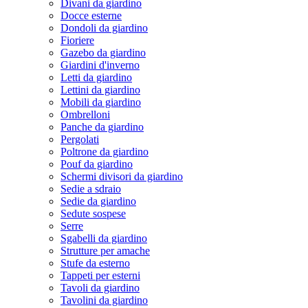
Divani da giardino
Docce esterne
Dondoli da giardino
Fioriere
Gazebo da giardino
Giardini d'inverno
Letti da giardino
Lettini da giardino
Mobili da giardino
Ombrelloni
Panche da giardino
Pergolati
Poltrone da giardino
Pouf da giardino
Schermi divisori da giardino
Sedie a sdraio
Sedie da giardino
Sedute sospese
Serre
Sgabelli da giardino
Strutture per amache
Stufe da esterno
Tappeti per esterni
Tavoli da giardino
Tavolini da giardino