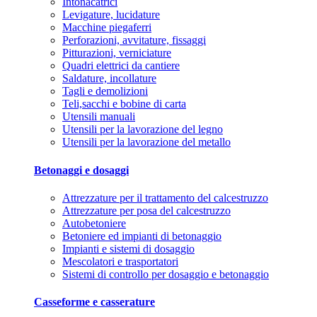
Intonacatrici
Levigature, lucidature
Macchine piegaferri
Perforazioni, avvitature, fissaggi
Pitturazioni, verniciature
Quadri elettrici da cantiere
Saldature, incollature
Tagli e demolizioni
Teli,sacchi e bobine di carta
Utensili manuali
Utensili per la lavorazione del legno
Utensili per la lavorazione del metallo
Betonaggi e dosaggi
Attrezzature per il trattamento del calcestruzzo
Attrezzature per posa del calcestruzzo
Autobetoniere
Betoniere ed impianti di betonaggio
Impianti e sistemi di dosaggio
Mescolatori e trasportatori
Sistemi di controllo per dosaggio e betonaggio
Casseforme e casserature