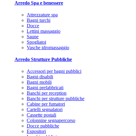
Arredo Spa e benessere
Attrezzature spa
Bagni turchi
Docce
Lettini massaggio
Saune
Spogliatoi
Vasche idromassaggio
Arredo Strutture Pubbliche
Accessori per bagni pubblici
Bagni disabili
Bagni mobili
Bagni prefabbricati
Banchi per reception
Banchi per strutture pubbliche
Cabine per fumatori
Cartelli segnalatori
Cassette postali
Colonnine segnapercorso
Docce pubbliche
Espositori