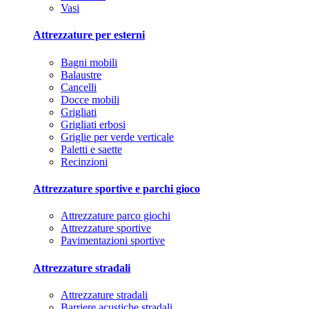
Vasi
Attrezzature per esterni
Bagni mobili
Balaustre
Cancelli
Docce mobili
Grigliati
Grigliati erbosi
Griglie per verde verticale
Paletti e saette
Recinzioni
Attrezzature sportive e parchi gioco
Attrezzature parco giochi
Attrezzature sportive
Pavimentazioni sportive
Attrezzature stradali
Attrezzature stradali
Barriere acustiche stradali