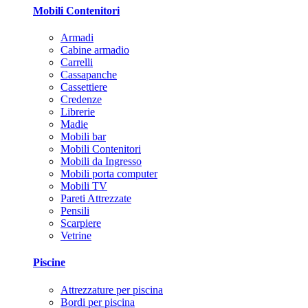
Mobili Contenitori
Armadi
Cabine armadio
Carrelli
Cassapanche
Cassettiere
Credenze
Librerie
Madie
Mobili bar
Mobili Contenitori
Mobili da Ingresso
Mobili porta computer
Mobili TV
Pareti Attrezzate
Pensili
Scarpiere
Vetrine
Piscine
Attrezzature per piscina
Bordi per piscina