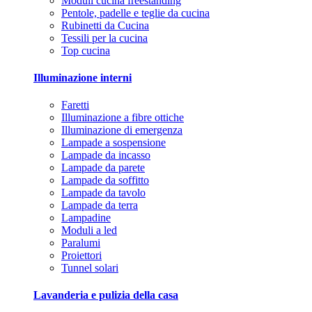
Moduli cucina freestanding
Pentole, padelle e teglie da cucina
Rubinetti da Cucina
Tessili per la cucina
Top cucina
Illuminazione interni
Faretti
Illuminazione a fibre ottiche
Illuminazione di emergenza
Lampade a sospensione
Lampade da incasso
Lampade da parete
Lampade da soffitto
Lampade da tavolo
Lampade da terra
Lampadine
Moduli a led
Paralumi
Proiettori
Tunnel solari
Lavanderia e pulizia della casa