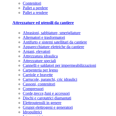
Contenitori
Pallet a perdere
Pallet a rendere
Attrezzature ed utensili da cantiere
Abrasioni, sabbiature, smerigliature
Alternatori e trasformatori
Antifurto e sistemi satellitari da cantiere
Apparecchiature elettriche da cantiere
Argani, elevatori
Attrezzatura idraulica
Attrezzature speciali
Cannelli e saldatori per impermeabilizzazioni
Carpenteria per legno
Carriole e bravette
Carrucole, paranchi, cric idraulici
Cassoni, contenitori
Compressori
Corde,trecce,funi e accessori
Dischi e carotatrici diamantati
Elettroutensili in genere
Gruppi elettrogeni e generatori
Idropulitrici