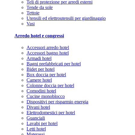
Teli di protezione per arredi esterni
Tende da sole
Tettoie
Utensili ed elettroutensili per giardinaggio
Vasi
Arredo hotel e congressi
Accessori arredo hotel
Accessori bagno hotel
Armadi hotel
Bagni prefabbricati per hotel
Bidet per hotel
Box doccia per hotel
Camere hotel
Colonne doccia per hotel
Comodini hotel
Cucine monoblocco
Dispositivi per risparmio energia
Divani hotel
Elettrodomestici per hotel
Guanciali
Lavabi per hotel
Letti hotel
Materassi