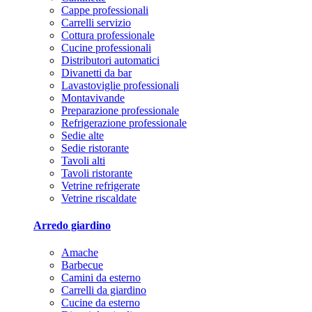
Cappe professionali
Carrelli servizio
Cottura professionale
Cucine professionali
Distributori automatici
Divanetti da bar
Lavastoviglie professionali
Montavivande
Preparazione professionale
Refrigerazione professionale
Sedie alte
Sedie ristorante
Tavoli alti
Tavoli ristorante
Vetrine refrigerate
Vetrine riscaldate
Arredo giardino
Amache
Barbecue
Camini da esterno
Carrelli da giardino
Cucine da esterno