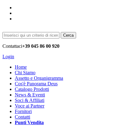
Cerca
Contattaci
+39 045 86 00 920
Login
Home
Chi Siamo
Assetto e Organigramma
Cos'è Panorama Deus
Catalogo Prodotti
News & Eventi
Soci & Affiliati
Voce ai Partner
Fornitori
Contatti
Punti Vendita