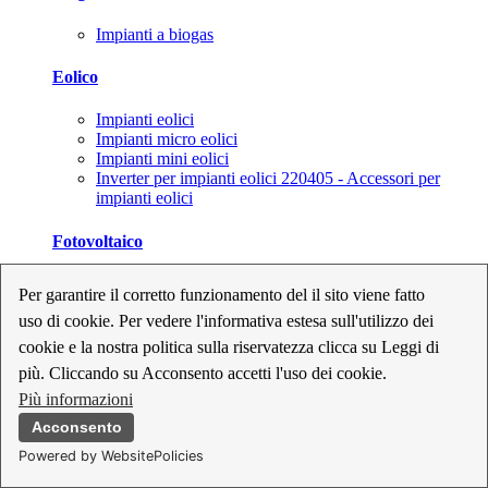
Impianti a biogas
Eolico
Impianti eolici
Impianti micro eolici
Impianti mini eolici
Inverter per impianti eolici 220405 - Accessori per
impianti eolici
Fotovoltaico
Cavi, connettori e sezionatori per impianti fotovoltaici
Per garantire il corretto funzionamento del il sito viene fatto
Inverter per impianti fotovoltaici
uso di cookie. Per vedere l'informativa estesa sull'utilizzo dei
Kit per impianti fotovoltaici
Moduli fotovoltaici
cookie e la nostra politica sulla riservatezza clicca su Leggi di
Sistemi di monitoraggio per impianti fotovoltaici
più. Cliccando su Acconsento accetti l'uso dei cookie.
Strumenti di collaudo e configurazione per impianti
Più informazioni
fotovoltaici
Supporti per impianti fotovoltaici
Acconsento
Powered by WebsitePolicies
Geotermia