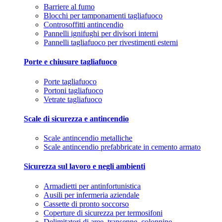
Barriere al fumo
Blocchi per tamponamenti tagliafuoco
Controsoffitti antincendio
Pannelli ignifughi per divisori interni
Pannelli tagliafuoco per rivestimenti esterni
Porte e chiusure tagliafuoco
Porte tagliafuoco
Portoni tagliafuoco
Vetrate tagliafuoco
Scale di sicurezza e antincendio
Scale antincendio metalliche
Scale antincendio prefabbricate in cemento armato
Sicurezza sul lavoro e negli ambienti
Armadietti per antinfortunistica
Ausili per infermeria aziendale
Cassette di pronto soccorso
Coperture di sicurezza per termosifoni
Delimitatori di aree, transenne, colonnine