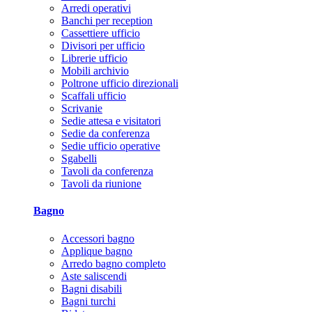
Arredi operativi
Banchi per reception
Cassettiere ufficio
Divisori per ufficio
Librerie ufficio
Mobili archivio
Poltrone ufficio direzionali
Scaffali ufficio
Scrivanie
Sedie attesa e visitatori
Sedie da conferenza
Sedie ufficio operative
Sgabelli
Tavoli da conferenza
Tavoli da riunione
Bagno
Accessori bagno
Applique bagno
Arredo bagno completo
Aste saliscendi
Bagni disabili
Bagni turchi