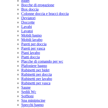
Bidet
Bocche di erogazione
Box doccia
Colonne doccia e bracci doccia
Deviatori
Doccette
Lavabi
Lavatoi
Mobili bagno
Mobili lavabo
Pareti per doccia
Pareti per vasca
Piani lavabo
Piatti doccia
Placche di comando per wc
Plafoniere bagno
Rubinetti per bidet
Rubinetti per doccia
Rubinetti per lavabo
Rubinetti per vasca
Saune
Sedili Wc
Soffioni
Spa minipiscine
Specchi bagno