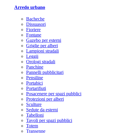
Arredo urbano
Bacheche
Dissuasori
Fioriere
Fontane
Gazebo per esterni
Griglie per alberi
Lampioni stradali
Leggii
Orologi stradali
Panchine
Pannelli pubblicitari
Pensiline
Portabici
Portarifiuti
Posacenere per spazi pubblici
Protezioni per alberi
Sculture
Sedute da esterni
Tabelloni
Tavoli per spazi pubblici
Totem
Transenne