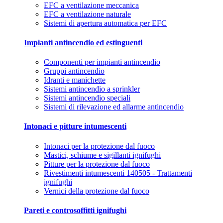
EFC a ventilazione meccanica
EFC a ventilazione naturale
Sistemi di apertura automatica per EFC
Impianti antincendio ed estinguenti
Componenti per impianti antincendio
Gruppi antincendio
Idranti e manichette
Sistemi antincendio a sprinkler
Sistemi antincendio speciali
Sistemi di rilevazione ed allarme antincendio
Intonaci e pitture intumescenti
Intonaci per la protezione dal fuoco
Mastici, schiume e sigillanti ignifughi
Pitture per la protezione dal fuoco
Rivestimenti intumescenti 140505 - Trattamenti
ignifughi
Vernici della protezione dal fuoco
Pareti e controsoffitti ignifughi