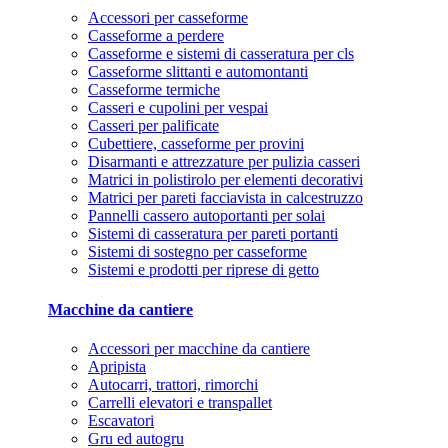
Accessori per casseforme
Casseforme a perdere
Casseforme e sistemi di casseratura per cls
Casseforme slittanti e automontanti
Casseforme termiche
Casseri e cupolini per vespai
Casseri per palificate
Cubettiere, casseforme per provini
Disarmanti e attrezzature per pulizia casseri
Matrici in polistirolo per elementi decorativi
Matrici per pareti facciavista in calcestruzzo
Pannelli cassero autoportanti per solai
Sistemi di casseratura per pareti portanti
Sistemi di sostegno per casseforme
Sistemi e prodotti per riprese di getto
Macchine da cantiere
Accessori per macchine da cantiere
Apripista
Autocarri, trattori, rimorchi
Carrelli elevatori e transpallet
Escavatori
Gru ed autogru