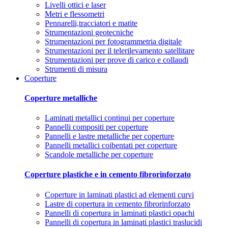
Livelli ottici e laser
Metri e flessometri
Pennarelli,tracciatori e matite
Strumentazioni geotecniche
Strumentazioni per fotogrammetria digitale
Strumentazioni per il telerilevamento satellitare
Strumentazioni per prove di carico e collaudi
Strumenti di misura
Coperture
Coperture metalliche
Laminati metallici continui per coperture
Pannelli compositi per coperture
Pannelli e lastre metalliche per coperture
Pannelli metallici coibentati per coperture
Scandole metalliche per coperture
Coperture plastiche e in cemento fibrorinforzato
Coperture in laminati plastici ad elementi curvi
Lastre di copertura in cemento fibrorinforzato
Pannelli di copertura in laminati plastici opachi
Pannelli di copertura in laminati plastici traslucidi