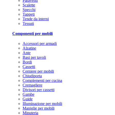
Paraventi
Scalette
Specchi
Tappeti
Tende da interni
Tessuti
Componenti per mobili
Accessori per armadi
Alzatine
Ante
Basi per tavoli
Bordi
Cassetti
Cerniere per mobili
Chiudiporta
Complementi per cucina
Cremagliere
Divisori per cassetti
Gambe
Guide
Illuminazione per mobili
Maniglie per mobili
Minuteria