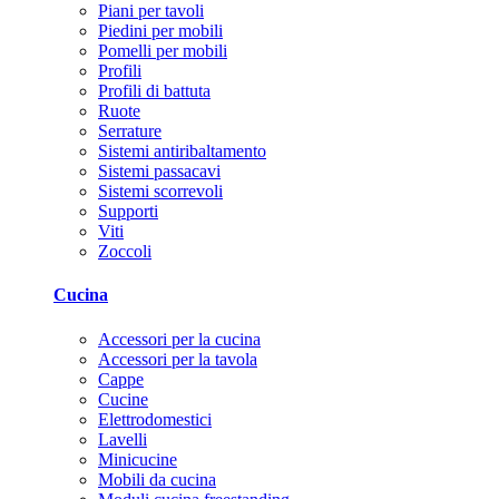
Piani per tavoli
Piedini per mobili
Pomelli per mobili
Profili
Profili di battuta
Ruote
Serrature
Sistemi antiribaltamento
Sistemi passacavi
Sistemi scorrevoli
Supporti
Viti
Zoccoli
Cucina
Accessori per la cucina
Accessori per la tavola
Cappe
Cucine
Elettrodomestici
Lavelli
Minicucine
Mobili da cucina