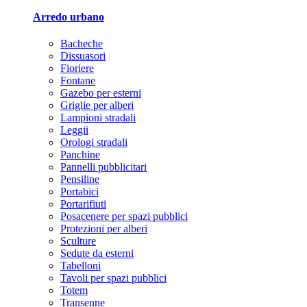
Arredo urbano
Bacheche
Dissuasori
Fioriere
Fontane
Gazebo per esterni
Griglie per alberi
Lampioni stradali
Leggii
Orologi stradali
Panchine
Pannelli pubblicitari
Pensiline
Portabici
Portarifiuti
Posacenere per spazi pubblici
Protezioni per alberi
Sculture
Sedute da esterni
Tabelloni
Tavoli per spazi pubblici
Totem
Transenne