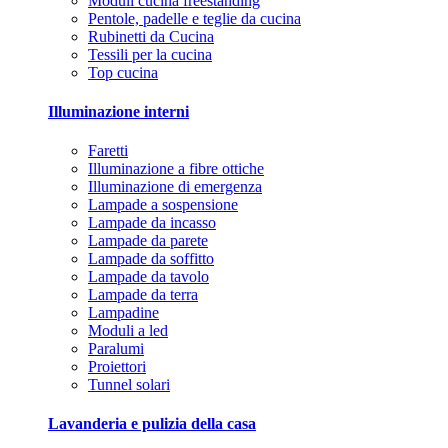
Moduli cucina freestanding
Pentole, padelle e teglie da cucina
Rubinetti da Cucina
Tessili per la cucina
Top cucina
Illuminazione interni
Faretti
Illuminazione a fibre ottiche
Illuminazione di emergenza
Lampade a sospensione
Lampade da incasso
Lampade da parete
Lampade da soffitto
Lampade da tavolo
Lampade da terra
Lampadine
Moduli a led
Paralumi
Proiettori
Tunnel solari
Lavanderia e pulizia della casa