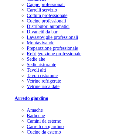
Cappe professionali
Carrelli servizio
Cottura professionale
Cucine professionali
Distributori automatici
Divanetti da bar
Lavastoviglie professionali
Montavivande
Preparazione professionale
Refrigerazione professionale
Sedie alte
Sedie ristorante
Tavoli alti
Tavoli ristorante
Vetrine refrigerate
Vetrine riscaldate
Arredo giardino
Amache
Barbecue
Camini da esterno
Carrelli da giardino
Cucine da esterno