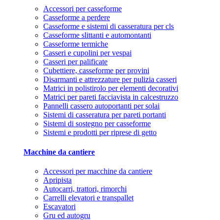
Accessori per casseforme
Casseforme a perdere
Casseforme e sistemi di casseratura per cls
Casseforme slittanti e automontanti
Casseforme termiche
Casseri e cupolini per vespai
Casseri per palificate
Cubettiere, casseforme per provini
Disarmanti e attrezzature per pulizia casseri
Matrici in polistirolo per elementi decorativi
Matrici per pareti facciavista in calcestruzzo
Pannelli cassero autoportanti per solai
Sistemi di casseratura per pareti portanti
Sistemi di sostegno per casseforme
Sistemi e prodotti per riprese di getto
Macchine da cantiere
Accessori per macchine da cantiere
Apripista
Autocarri, trattori, rimorchi
Carrelli elevatori e transpallet
Escavatori
Gru ed autogru