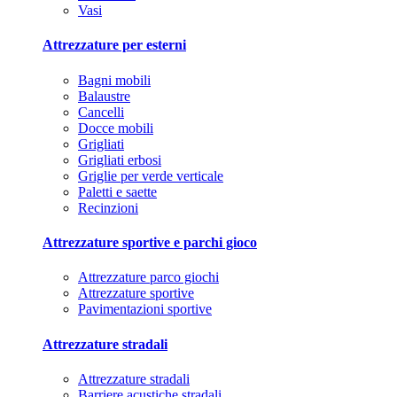
Vasi
Attrezzature per esterni
Bagni mobili
Balaustre
Cancelli
Docce mobili
Grigliati
Grigliati erbosi
Griglie per verde verticale
Paletti e saette
Recinzioni
Attrezzature sportive e parchi gioco
Attrezzature parco giochi
Attrezzature sportive
Pavimentazioni sportive
Attrezzature stradali
Attrezzature stradali
Barriere acustiche stradali