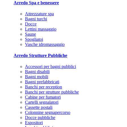
Arredo Spa e benessere
Attrezzature spa
Bagni turchi
Docce
Lettini massaggio
Saune
Spogliatoi
Vasche idromassaggio
Arredo Strutture Pubbliche
Accessori per bagni pubblici
Bagni disabili
Bagni mobili
Bagni prefabbricati
Banchi per reception
Banchi per strutture pubbliche
Cabine per fumatori
Cartelli segnalatori
Cassette postali
Colonnine segnapercorso
Docce pubbliche
Espositori