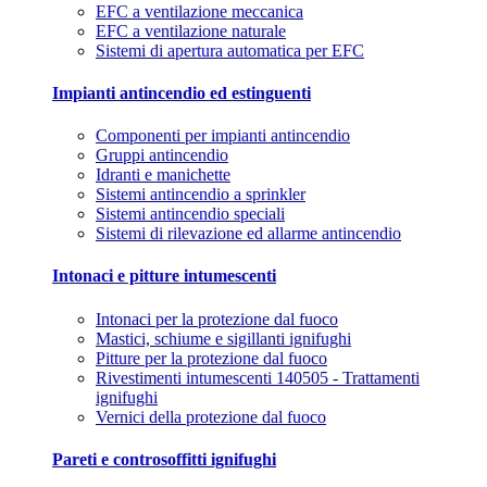
EFC a ventilazione meccanica
EFC a ventilazione naturale
Sistemi di apertura automatica per EFC
Impianti antincendio ed estinguenti
Componenti per impianti antincendio
Gruppi antincendio
Idranti e manichette
Sistemi antincendio a sprinkler
Sistemi antincendio speciali
Sistemi di rilevazione ed allarme antincendio
Intonaci e pitture intumescenti
Intonaci per la protezione dal fuoco
Mastici, schiume e sigillanti ignifughi
Pitture per la protezione dal fuoco
Rivestimenti intumescenti 140505 - Trattamenti
ignifughi
Vernici della protezione dal fuoco
Pareti e controsoffitti ignifughi