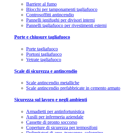
Barriere al fumo
Blocchi per tamponamenti tagliafuoco
Controsoffitti antincendio
Pannelli ignifughi per divisori interni
Pannelli tagliafuoco per rivestimenti esterni
Porte e chiusure tagliafuoco
Porte tagliafuoco
Portoni tagliafuoco
Vetrate tagliafuoco
Scale di sicurezza e antincendio
Scale antincendio metalliche
Scale antincendio prefabbricate in cemento armato
Sicurezza sul lavoro e negli ambienti
Armadietti per antinfortunistica
Ausili per infermeria aziendale
Cassette di pronto soccorso
Coperture di sicurezza per termosifoni
Delimitatori di aree, transenne, colonnine