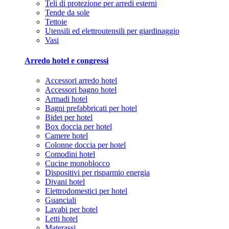
Teli di protezione per arredi esterni
Tende da sole
Tettoie
Utensili ed elettroutensili per giardinaggio
Vasi
Arredo hotel e congressi
Accessori arredo hotel
Accessori bagno hotel
Armadi hotel
Bagni prefabbricati per hotel
Bidet per hotel
Box doccia per hotel
Camere hotel
Colonne doccia per hotel
Comodini hotel
Cucine monoblocco
Dispositivi per risparmio energia
Divani hotel
Elettrodomestici per hotel
Guanciali
Lavabi per hotel
Letti hotel
Materassi