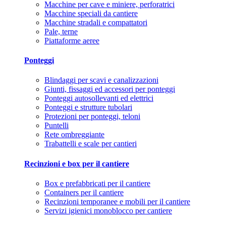
Macchine per cave e miniere, perforatrici
Macchine speciali da cantiere
Macchine stradali e compattatori
Pale, terne
Piattaforme aeree
Ponteggi
Blindaggi per scavi e canalizzazioni
Giunti, fissaggi ed accessori per ponteggi
Ponteggi autosollevanti ed elettrici
Ponteggi e strutture tubolari
Protezioni per ponteggi, teloni
Puntelli
Rete ombreggiante
Trabattelli e scale per cantieri
Recinzioni e box per il cantiere
Box e prefabbricati per il cantiere
Containers per il cantiere
Recinzioni temporanee e mobili per il cantiere
Servizi igienici monoblocco per cantiere