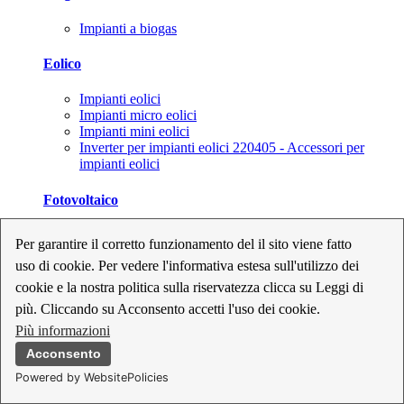
Impianti a biogas
Eolico
Impianti eolici
Impianti micro eolici
Impianti mini eolici
Inverter per impianti eolici 220405 - Accessori per
impianti eolici
Fotovoltaico
Cavi, connettori e sezionatori per impianti fotovoltaici
Per garantire il corretto funzionamento del il sito viene fatto
Inverter per impianti fotovoltaici
uso di cookie. Per vedere l'informativa estesa sull'utilizzo dei
Kit per impianti fotovoltaici
Moduli fotovoltaici
cookie e la nostra politica sulla riservatezza clicca su Leggi di
Sistemi di monitoraggio per impianti fotovoltaici
più. Cliccando su Acconsento accetti l'uso dei cookie.
Strumenti di collaudo e configurazione per impianti
Più informazioni
fotovoltaici
Supporti per impianti fotovoltaici
Acconsento
Powered by WebsitePolicies
Geotermia