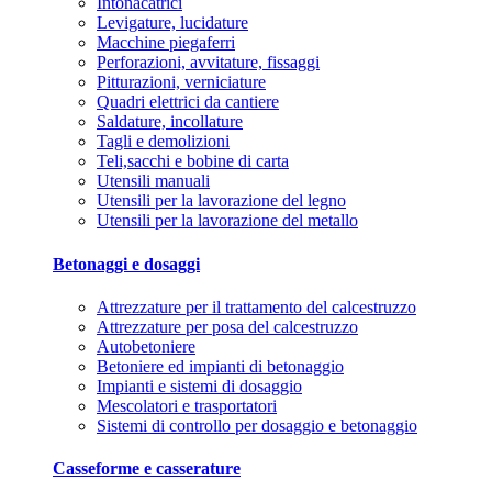
Intonacatrici
Levigature, lucidature
Macchine piegaferri
Perforazioni, avvitature, fissaggi
Pitturazioni, verniciature
Quadri elettrici da cantiere
Saldature, incollature
Tagli e demolizioni
Teli,sacchi e bobine di carta
Utensili manuali
Utensili per la lavorazione del legno
Utensili per la lavorazione del metallo
Betonaggi e dosaggi
Attrezzature per il trattamento del calcestruzzo
Attrezzature per posa del calcestruzzo
Autobetoniere
Betoniere ed impianti di betonaggio
Impianti e sistemi di dosaggio
Mescolatori e trasportatori
Sistemi di controllo per dosaggio e betonaggio
Casseforme e casserature