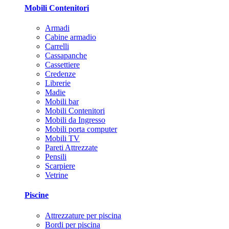
Mobili Contenitori
Armadi
Cabine armadio
Carrelli
Cassapanche
Cassettiere
Credenze
Librerie
Madie
Mobili bar
Mobili Contenitori
Mobili da Ingresso
Mobili porta computer
Mobili TV
Pareti Attrezzate
Pensili
Scarpiere
Vetrine
Piscine
Attrezzature per piscina
Bordi per piscina