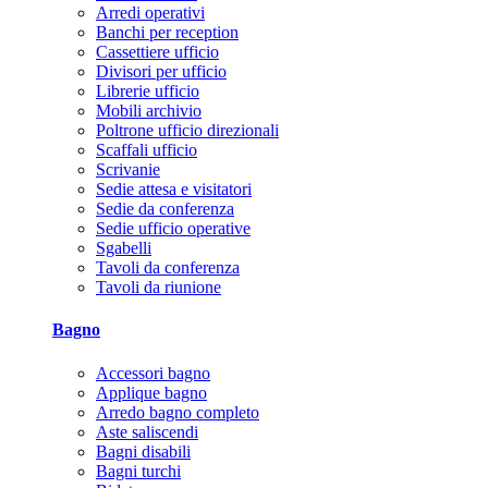
Arredi operativi
Banchi per reception
Cassettiere ufficio
Divisori per ufficio
Librerie ufficio
Mobili archivio
Poltrone ufficio direzionali
Scaffali ufficio
Scrivanie
Sedie attesa e visitatori
Sedie da conferenza
Sedie ufficio operative
Sgabelli
Tavoli da conferenza
Tavoli da riunione
Bagno
Accessori bagno
Applique bagno
Arredo bagno completo
Aste saliscendi
Bagni disabili
Bagni turchi