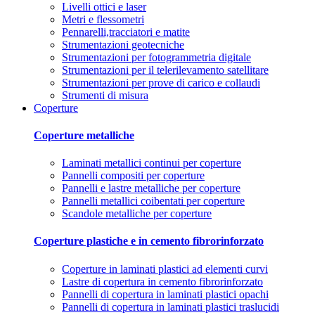
Livelli ottici e laser
Metri e flessometri
Pennarelli,tracciatori e matite
Strumentazioni geotecniche
Strumentazioni per fotogrammetria digitale
Strumentazioni per il telerilevamento satellitare
Strumentazioni per prove di carico e collaudi
Strumenti di misura
Coperture
Coperture metalliche
Laminati metallici continui per coperture
Pannelli compositi per coperture
Pannelli e lastre metalliche per coperture
Pannelli metallici coibentati per coperture
Scandole metalliche per coperture
Coperture plastiche e in cemento fibrorinforzato
Coperture in laminati plastici ad elementi curvi
Lastre di copertura in cemento fibrorinforzato
Pannelli di copertura in laminati plastici opachi
Pannelli di copertura in laminati plastici traslucidi