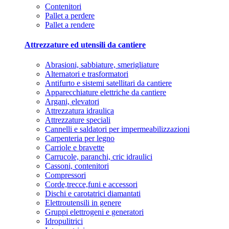
Contenitori
Pallet a perdere
Pallet a rendere
Attrezzature ed utensili da cantiere
Abrasioni, sabbiature, smerigliature
Alternatori e trasformatori
Antifurto e sistemi satellitari da cantiere
Apparecchiature elettriche da cantiere
Argani, elevatori
Attrezzatura idraulica
Attrezzature speciali
Cannelli e saldatori per impermeabilizzazioni
Carpenteria per legno
Carriole e bravette
Carrucole, paranchi, cric idraulici
Cassoni, contenitori
Compressori
Corde,trecce,funi e accessori
Dischi e carotatrici diamantati
Elettroutensili in genere
Gruppi elettrogeni e generatori
Idropulitrici