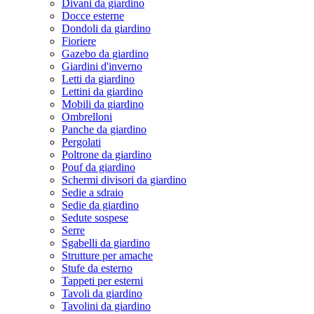
Divani da giardino
Docce esterne
Dondoli da giardino
Fioriere
Gazebo da giardino
Giardini d'inverno
Letti da giardino
Lettini da giardino
Mobili da giardino
Ombrelloni
Panche da giardino
Pergolati
Poltrone da giardino
Pouf da giardino
Schermi divisori da giardino
Sedie a sdraio
Sedie da giardino
Sedute sospese
Serre
Sgabelli da giardino
Strutture per amache
Stufe da esterno
Tappeti per esterni
Tavoli da giardino
Tavolini da giardino