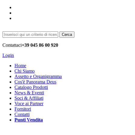
Cerca
Contattaci
+39 045 86 00 920
Login
Home
Chi Siamo
Assetto e Organigramma
Cos'è Panorama Deus
Catalogo Prodotti
News & Eventi
Soci & Affiliati
Voce ai Partner
Fornitori
Contatti
Punti Vendita