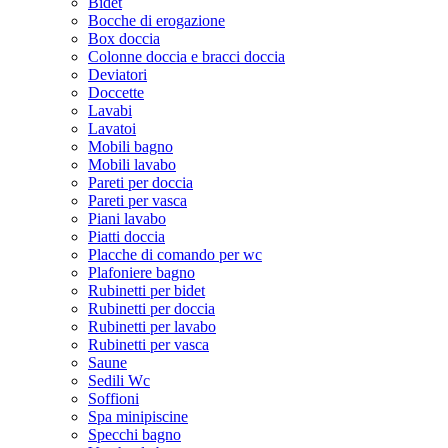
Bidet
Bocche di erogazione
Box doccia
Colonne doccia e bracci doccia
Deviatori
Doccette
Lavabi
Lavatoi
Mobili bagno
Mobili lavabo
Pareti per doccia
Pareti per vasca
Piani lavabo
Piatti doccia
Placche di comando per wc
Plafoniere bagno
Rubinetti per bidet
Rubinetti per doccia
Rubinetti per lavabo
Rubinetti per vasca
Saune
Sedili Wc
Soffioni
Spa minipiscine
Specchi bagno