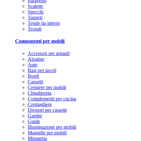
Paraventi
Scalette
Specchi
Tappeti
Tende da interni
Tessuti
Componenti per mobili
Accessori per armadi
Alzatine
Ante
Basi per tavoli
Bordi
Cassetti
Cerniere per mobili
Chiudiporta
Complementi per cucina
Cremagliere
Divisori per cassetti
Gambe
Guide
Illuminazione per mobili
Maniglie per mobili
Minuteria