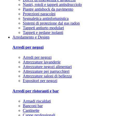
Nastri, rotoli e tappeti antisdrucciolo
Piastre antishock da pavimento
Protezioni paracolpi
Segnaletica antinfortunistica
Sistemi di protezione dal gas radon
Tappeti antiurto modulari
Tappeti e pedane isolanti
Arredamento e Design
Arredi per negozi
Arredi per negozi
Attrezzature lavanderie
Attrezzature negozi alimentari
Attrezzature per parrucchieri
Attrezzature saloni di bellezza
Espositori per negozi
Arredi per ristoranti e bar
Armadi riscaldati
Banconi bar
Cantinette
Cappe professionali