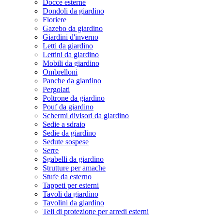
Docce esterne
Dondoli da giardino
Fioriere
Gazebo da giardino
Giardini d'inverno
Letti da giardino
Lettini da giardino
Mobili da giardino
Ombrelloni
Panche da giardino
Pergolati
Poltrone da giardino
Pouf da giardino
Schermi divisori da giardino
Sedie a sdraio
Sedie da giardino
Sedute sospese
Serre
Sgabelli da giardino
Strutture per amache
Stufe da esterno
Tappeti per esterni
Tavoli da giardino
Tavolini da giardino
Teli di protezione per arredi esterni