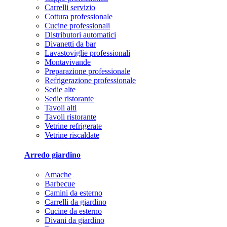
Carrelli servizio
Cottura professionale
Cucine professionali
Distributori automatici
Divanetti da bar
Lavastoviglie professionali
Montavivande
Preparazione professionale
Refrigerazione professionale
Sedie alte
Sedie ristorante
Tavoli alti
Tavoli ristorante
Vetrine refrigerate
Vetrine riscaldate
Arredo giardino
Amache
Barbecue
Camini da esterno
Carrelli da giardino
Cucine da esterno
Divani da giardino