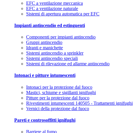
EFC a ventilazione meccanica
EFC a ventilazione naturale
Sistemi di apertura automatica per EFC
Impianti antincendio ed estinguenti
Componenti per impianti antincendio
Gruppi antincendio
Idranti e manichette
Sistemi antincendio a sprinkler
Sistemi antincendio speciali
Sistemi di rilevazione ed allarme antincendio
Intonaci e pitture intumescenti
Intonaci per la protezione dal fuoco
Mastici, schiume e sigillanti ignifughi
Pitture per la protezione dal fuoco
Rivestimenti intumescenti 140505 - Trattamenti ignifughi
Vernici della protezione dal fuoco
Pareti e controsoffitti ignifughi
Barriere al fumo