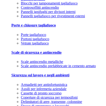
Blocchi per tamponamenti tagliafuoco
Controsoffitti antincendio
Pannelli ignifughi per divisori interni
Pannelli tagliafuoco per rivestimenti esterni
Porte e chiusure tagliafuoco
Porte tagliafuoco
Portoni tagliafuoco
Vetrate tagliafuoco
Scale di sicurezza e antincendio
Scale antincendio metalliche
Scale antincendio prefabbricate in cemento armato
Sicurezza sul lavoro e negli ambienti
Armadietti per antinfortunistica
Ausili per infermeria aziendale
Cassette di pronto soccorso
Coperture di sicurezza per termosifoni
Delimitatori di aree, transenne, colonnine
Docce di emergenza e lavaocchi