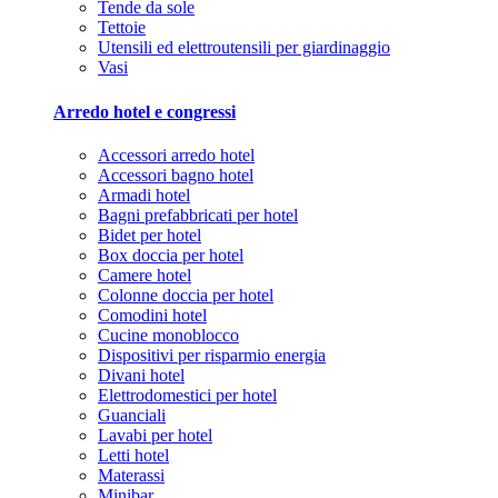
Tende da sole
Tettoie
Utensili ed elettroutensili per giardinaggio
Vasi
Arredo hotel e congressi
Accessori arredo hotel
Accessori bagno hotel
Armadi hotel
Bagni prefabbricati per hotel
Bidet per hotel
Box doccia per hotel
Camere hotel
Colonne doccia per hotel
Comodini hotel
Cucine monoblocco
Dispositivi per risparmio energia
Divani hotel
Elettrodomestici per hotel
Guanciali
Lavabi per hotel
Letti hotel
Materassi
Minibar