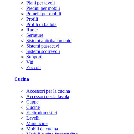
Piani per tavoli
Piedini per mobili
Pomelli per mobili
Profili
Profili di battuta
Ruote
Serrature
Sistemi antiribaltamento
Sistemi passacavi
Sistemi scorrevoli
Supporti
Viti
Zoccoli
Cucina
Accessori per la cucina
Accessori per la tavola
Cappe
Cucine
Elettrodomestici
Lavelli
Minicucine
Mobili da cucina