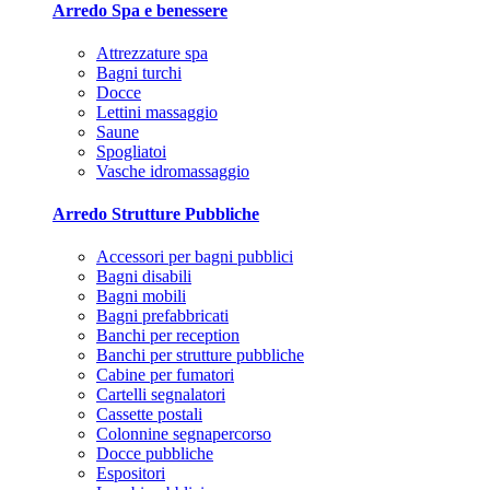
Arredo Spa e benessere
Attrezzature spa
Bagni turchi
Docce
Lettini massaggio
Saune
Spogliatoi
Vasche idromassaggio
Arredo Strutture Pubbliche
Accessori per bagni pubblici
Bagni disabili
Bagni mobili
Bagni prefabbricati
Banchi per reception
Banchi per strutture pubbliche
Cabine per fumatori
Cartelli segnalatori
Cassette postali
Colonnine segnapercorso
Docce pubbliche
Espositori