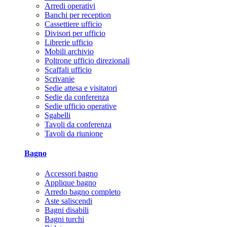
Arredi operativi
Banchi per reception
Cassettiere ufficio
Divisori per ufficio
Librerie ufficio
Mobili archivio
Poltrone ufficio direzionali
Scaffali ufficio
Scrivanie
Sedie attesa e visitatori
Sedie da conferenza
Sedie ufficio operative
Sgabelli
Tavoli da conferenza
Tavoli da riunione
Bagno
Accessori bagno
Applique bagno
Arredo bagno completo
Aste saliscendi
Bagni disabili
Bagni turchi