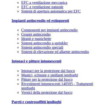
EFC a ventilazione meccanica
EFC a ventilazione naturale
Sistemi di apertura automatica per EFC
Impianti antincendio ed estinguenti
Componenti per impianti antincendio
Gruppi antincendio
Idranti e manichette
Sistemi antincendio a sprinkler
Sistemi antincendio speciali
Sistemi di rilevazione ed allarme antincendio
Intonaci e pitture intumescenti
Intonaci per la protezione dal fuoco
Mastici, schiume e sigillanti ignifughi
Pitture per la protezione dal fuoco
Rivestimenti intumescenti 140505 - Trattamenti
ignifughi
Vernici della protezione dal fuoco
Pareti e controsoffitti ignifughi