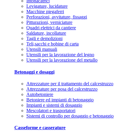
Intonacatrici
Levigature, lucidature
Macchine piegaferri
Perforazioni, avvitature, fissaggi
Pitturazioni, verniciature
Quadri elettrici da cantiere
Saldature, incollature
Tagli e demolizioni
Teli,sacchi e bobine di carta
Utensili manuali
Utensili per la lavorazione del legno
Utensili per la lavorazione del metallo
Betonaggi e dosaggi
Attrezzature per il trattamento del calcestruzzo
Attrezzature per posa del calcestruzzo
Autobetoniere
Betoniere ed impianti di betonaggio
Impianti e sistemi di dosaggio
Mescolatori e trasportatori
Sistemi di controllo per dosaggio e betonaggio
Casseforme e casserature