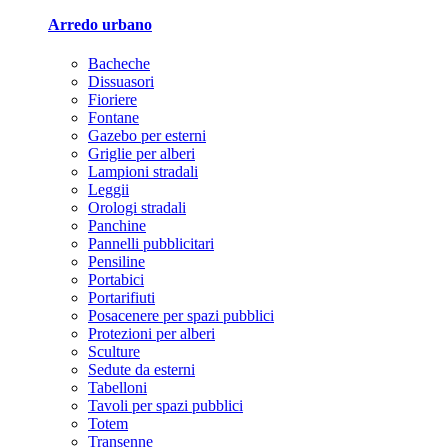
Arredo urbano
Bacheche
Dissuasori
Fioriere
Fontane
Gazebo per esterni
Griglie per alberi
Lampioni stradali
Leggii
Orologi stradali
Panchine
Pannelli pubblicitari
Pensiline
Portabici
Portarifiuti
Posacenere per spazi pubblici
Protezioni per alberi
Sculture
Sedute da esterni
Tabelloni
Tavoli per spazi pubblici
Totem
Transenne