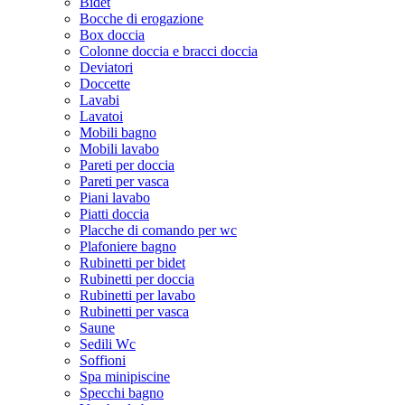
Bidet
Bocche di erogazione
Box doccia
Colonne doccia e bracci doccia
Deviatori
Doccette
Lavabi
Lavatoi
Mobili bagno
Mobili lavabo
Pareti per doccia
Pareti per vasca
Piani lavabo
Piatti doccia
Placche di comando per wc
Plafoniere bagno
Rubinetti per bidet
Rubinetti per doccia
Rubinetti per lavabo
Rubinetti per vasca
Saune
Sedili Wc
Soffioni
Spa minipiscine
Specchi bagno