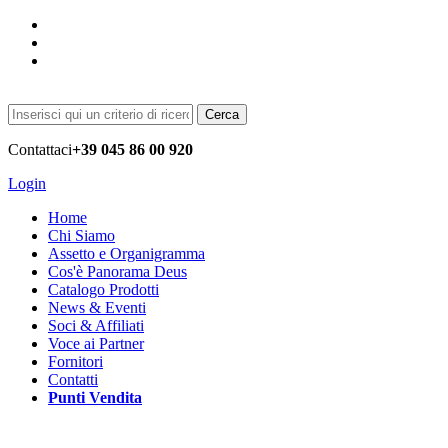
Cerca
Contattaci
+39 045 86 00 920
Login
Home
Chi Siamo
Assetto e Organigramma
Cos'è Panorama Deus
Catalogo Prodotti
News & Eventi
Soci & Affiliati
Voce ai Partner
Fornitori
Contatti
Punti Vendita