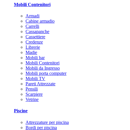
Mobili Contenitori
Armadi
Cabine armadio
Carrelli
Cassapanche
Cassettiere
Credenze
Librerie
Madie
Mobili bar
Mobili Contenitori
Mobili da Ingresso
Mobili porta computer
Mobili TV
Pareti Attrezzate
Pensili
Scarpiere
Vetrine
Piscine
Attrezzature per piscina
Bordi per piscina