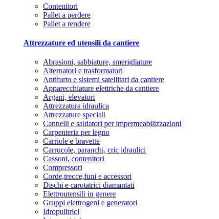
Contenitori
Pallet a perdere
Pallet a rendere
Attrezzature ed utensili da cantiere
Abrasioni, sabbiature, smerigliature
Alternatori e trasformatori
Antifurto e sistemi satellitari da cantiere
Apparecchiature elettriche da cantiere
Argani, elevatori
Attrezzatura idraulica
Attrezzature speciali
Cannelli e saldatori per impermeabilizzazioni
Carpenteria per legno
Carriole e bravette
Carrucole, paranchi, cric idraulici
Cassoni, contenitori
Compressori
Corde,trecce,funi e accessori
Dischi e carotatrici diamantati
Elettroutensili in genere
Gruppi elettrogeni e generatori
Idropulitrici