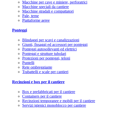
Macchine per cave e miniere, perforatrici
Macchine speciali da cantiere
Macchine stradali e compattatori
Pale, terne
Piattaforme aeree
Ponteggi
Blindaggi per scavi e canalizzazioni
Giunti, fissaggi ed accessori per ponteggi
Ponteggi autosollevanti ed elettrici
Ponteggi e strutture tubolari
Protezioni per ponteggi, teloni
Puntelli
Rete ombreggiante
Trabattelli e scale per cantieri
Recinzioni e box per il cantiere
Box e prefabbricati per il cantiere
Containers per il cantiere
Recinzioni temporanee e mobili per il cantiere
Servizi igienici monoblocco per cantiere