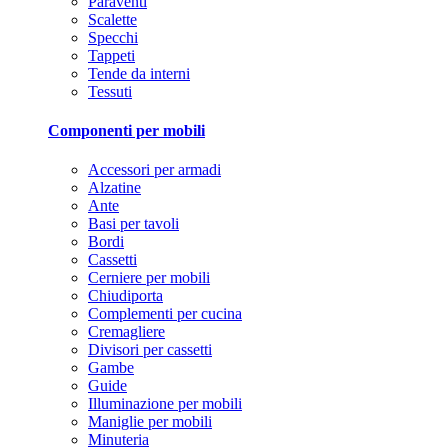
Paraventi
Scalette
Specchi
Tappeti
Tende da interni
Tessuti
Componenti per mobili
Accessori per armadi
Alzatine
Ante
Basi per tavoli
Bordi
Cassetti
Cerniere per mobili
Chiudiporta
Complementi per cucina
Cremagliere
Divisori per cassetti
Gambe
Guide
Illuminazione per mobili
Maniglie per mobili
Minuteria