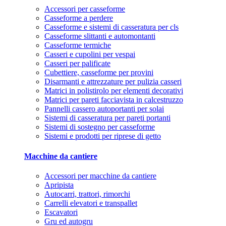
Accessori per casseforme
Casseforme a perdere
Casseforme e sistemi di casseratura per cls
Casseforme slittanti e automontanti
Casseforme termiche
Casseri e cupolini per vespai
Casseri per palificate
Cubettiere, casseforme per provini
Disarmanti e attrezzature per pulizia casseri
Matrici in polistirolo per elementi decorativi
Matrici per pareti facciavista in calcestruzzo
Pannelli cassero autoportanti per solai
Sistemi di casseratura per pareti portanti
Sistemi di sostegno per casseforme
Sistemi e prodotti per riprese di getto
Macchine da cantiere
Accessori per macchine da cantiere
Apripista
Autocarri, trattori, rimorchi
Carrelli elevatori e transpallet
Escavatori
Gru ed autogru