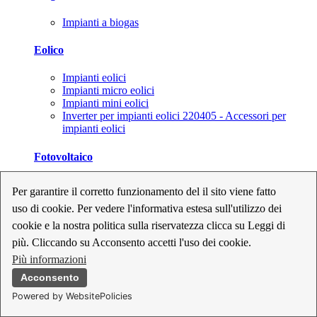
Impianti a biogas
Eolico
Impianti eolici
Impianti micro eolici
Impianti mini eolici
Inverter per impianti eolici 220405 - Accessori per
impianti eolici
Fotovoltaico
Cavi, connettori e sezionatori per impianti fotovoltaici
Per garantire il corretto funzionamento del il sito viene fatto
Inverter per impianti fotovoltaici
uso di cookie. Per vedere l'informativa estesa sull'utilizzo dei
Kit per impianti fotovoltaici
Moduli fotovoltaici
cookie e la nostra politica sulla riservatezza clicca su Leggi di
Sistemi di monitoraggio per impianti fotovoltaici
più. Cliccando su Acconsento accetti l'uso dei cookie.
Strumenti di collaudo e configurazione per impianti
Più informazioni
fotovoltaici
Supporti per impianti fotovoltaici
Acconsento
Powered by WebsitePolicies
Geotermia