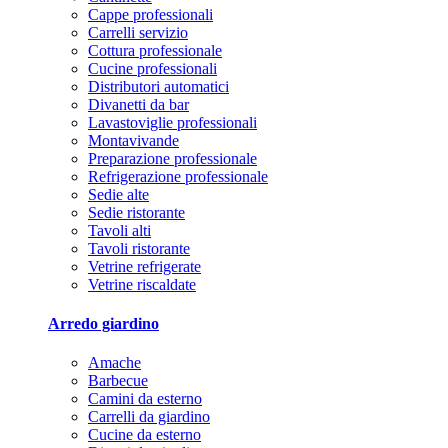
Cappe professionali
Carrelli servizio
Cottura professionale
Cucine professionali
Distributori automatici
Divanetti da bar
Lavastoviglie professionali
Montavivande
Preparazione professionale
Refrigerazione professionale
Sedie alte
Sedie ristorante
Tavoli alti
Tavoli ristorante
Vetrine refrigerate
Vetrine riscaldate
Arredo giardino
Amache
Barbecue
Camini da esterno
Carrelli da giardino
Cucine da esterno