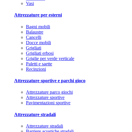
Vasi
Attrezzature per esterni
Bagni mobili
Balaustre
Cancelli
Docce mobili
Grigliati
Grigliati erbosi
Griglie per verde verticale
Paletti e saette
Recinzioni
Attrezzature sportive e parchi gioco
Attrezzature parco giochi
Attrezzature sportive
Pavimentazioni sportive
Attrezzature stradali
Attrezzature stradali
Barriere acustiche stradali