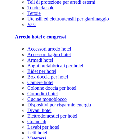
Teli di protezione per arredi esterni
Tende da sole
Tettoie
Utensili ed elettroutensili per giardinaggio
Vasi
Arredo hotel e congressi
Accessori arredo hotel
Accessori bagno hotel
Armadi hotel
Bagni prefabbricati per hotel
Bidet per hotel
Box doccia per hotel
Camere hotel
Colonne doccia per hotel
Comodini hotel
Cucine monoblocco
Dispositivi per risparmio energia
Divani hotel
Elettrodomestici per hotel
Guanciali
Lavabi per hotel
Letti hotel
Materassi