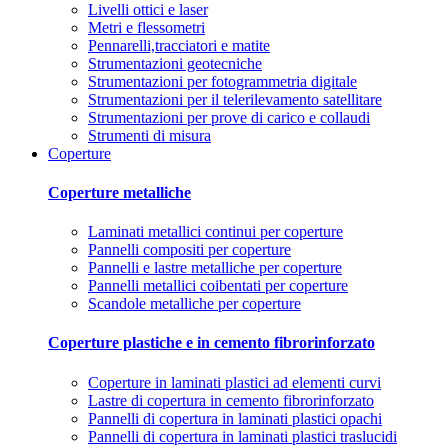
Livelli ottici e laser
Metri e flessometri
Pennarelli,tracciatori e matite
Strumentazioni geotecniche
Strumentazioni per fotogrammetria digitale
Strumentazioni per il telerilevamento satellitare
Strumentazioni per prove di carico e collaudi
Strumenti di misura
Coperture
Coperture metalliche
Laminati metallici continui per coperture
Pannelli compositi per coperture
Pannelli e lastre metalliche per coperture
Pannelli metallici coibentati per coperture
Scandole metalliche per coperture
Coperture plastiche e in cemento fibrorinforzato
Coperture in laminati plastici ad elementi curvi
Lastre di copertura in cemento fibrorinforzato
Pannelli di copertura in laminati plastici opachi
Pannelli di copertura in laminati plastici traslucidi