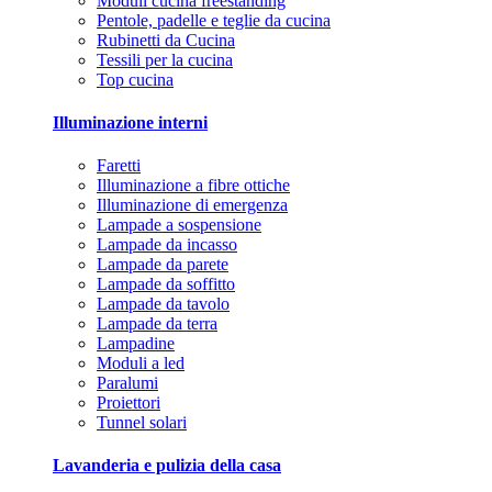
Moduli cucina freestanding
Pentole, padelle e teglie da cucina
Rubinetti da Cucina
Tessili per la cucina
Top cucina
Illuminazione interni
Faretti
Illuminazione a fibre ottiche
Illuminazione di emergenza
Lampade a sospensione
Lampade da incasso
Lampade da parete
Lampade da soffitto
Lampade da tavolo
Lampade da terra
Lampadine
Moduli a led
Paralumi
Proiettori
Tunnel solari
Lavanderia e pulizia della casa