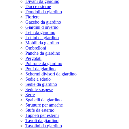
Divani da giardino
Docce esterne
Dondoli da giardino
Fioriere
Gazebo da giardino
Giardini d'inverno
Letti da giardino
Lettini da giardino
Mobili da giardino
Ombrelloni
Panche da giardino
Pergolati
Poltrone da giardino
Pouf da giardino
Schermi divisori da giardino
Sedie a sdraio
Sedie da giardino
Sedute sospese
Serre
Sgabelli da giardino
Strutture per amache
Stufe da esterno
Tappeti per esterni
Tavoli da giardino
Tavolini da giardino