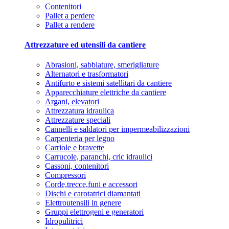
Contenitori
Pallet a perdere
Pallet a rendere
Attrezzature ed utensili da cantiere
Abrasioni, sabbiature, smerigliature
Alternatori e trasformatori
Antifurto e sistemi satellitari da cantiere
Apparecchiature elettriche da cantiere
Argani, elevatori
Attrezzatura idraulica
Attrezzature speciali
Cannelli e saldatori per impermeabilizzazioni
Carpenteria per legno
Carriole e bravette
Carrucole, paranchi, cric idraulici
Cassoni, contenitori
Compressori
Corde,trecce,funi e accessori
Dischi e carotatrici diamantati
Elettroutensili in genere
Gruppi elettrogeni e generatori
Idropulitrici