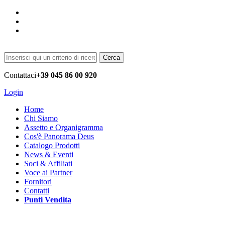
Cerca
Contattaci
+39 045 86 00 920
Login
Home
Chi Siamo
Assetto e Organigramma
Cos'è Panorama Deus
Catalogo Prodotti
News & Eventi
Soci & Affiliati
Voce ai Partner
Fornitori
Contatti
Punti Vendita