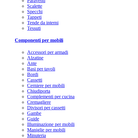
Paraventi
Scalette
Specchi
Tappeti
Tende da interni
Tessuti
Componenti per mobili
Accessori per armadi
Alzatine
Ante
Basi per tavoli
Bordi
Cassetti
Cerniere per mobili
Chiudiporta
Complementi per cucina
Cremagliere
Divisori per cassetti
Gambe
Guide
Illuminazione per mobili
Maniglie per mobili
Minuteria