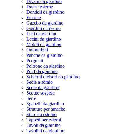
Divani da giardino
Docce esterne
Dondoli da giardino
Fioriere
Gazebo da giardino
Giardini d'inverno
Letti da giardino
Lettini da giardino
Mobili da giardino
Ombrelloni
Panche da giardino
Pergolati
Poltrone da giardino
Pouf da giardino
Schermi divisori da giardino
Sedie a sdraio
Sedie da giardino
Sedute sospese
Serre
Sgabelli da giardino
Strutture per amache
Stufe da esterno
Tappeti per esterni
Tavoli da giardino
Tavolini da giardino