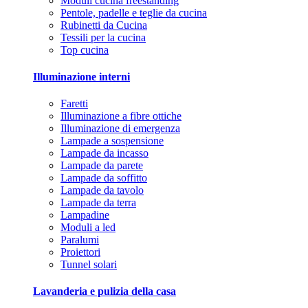
Moduli cucina freestanding
Pentole, padelle e teglie da cucina
Rubinetti da Cucina
Tessili per la cucina
Top cucina
Illuminazione interni
Faretti
Illuminazione a fibre ottiche
Illuminazione di emergenza
Lampade a sospensione
Lampade da incasso
Lampade da parete
Lampade da soffitto
Lampade da tavolo
Lampade da terra
Lampadine
Moduli a led
Paralumi
Proiettori
Tunnel solari
Lavanderia e pulizia della casa