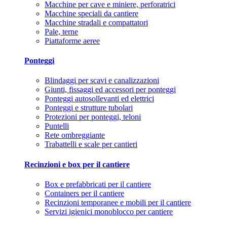
Macchine per cave e miniere, perforatrici
Macchine speciali da cantiere
Macchine stradali e compattatori
Pale, terne
Piattaforme aeree
Ponteggi
Blindaggi per scavi e canalizzazioni
Giunti, fissaggi ed accessori per ponteggi
Ponteggi autosollevanti ed elettrici
Ponteggi e strutture tubolari
Protezioni per ponteggi, teloni
Puntelli
Rete ombreggiante
Trabattelli e scale per cantieri
Recinzioni e box per il cantiere
Box e prefabbricati per il cantiere
Containers per il cantiere
Recinzioni temporanee e mobili per il cantiere
Servizi igienici monoblocco per cantiere