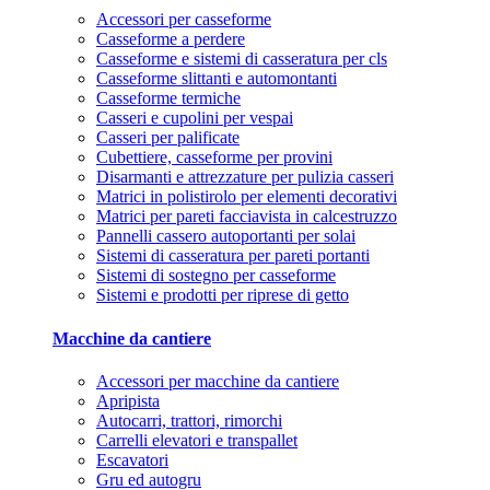
Accessori per casseforme
Casseforme a perdere
Casseforme e sistemi di casseratura per cls
Casseforme slittanti e automontanti
Casseforme termiche
Casseri e cupolini per vespai
Casseri per palificate
Cubettiere, casseforme per provini
Disarmanti e attrezzature per pulizia casseri
Matrici in polistirolo per elementi decorativi
Matrici per pareti facciavista in calcestruzzo
Pannelli cassero autoportanti per solai
Sistemi di casseratura per pareti portanti
Sistemi di sostegno per casseforme
Sistemi e prodotti per riprese di getto
Macchine da cantiere
Accessori per macchine da cantiere
Apripista
Autocarri, trattori, rimorchi
Carrelli elevatori e transpallet
Escavatori
Gru ed autogru