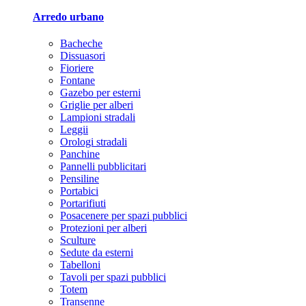
Arredo urbano
Bacheche
Dissuasori
Fioriere
Fontane
Gazebo per esterni
Griglie per alberi
Lampioni stradali
Leggii
Orologi stradali
Panchine
Pannelli pubblicitari
Pensiline
Portabici
Portarifiuti
Posacenere per spazi pubblici
Protezioni per alberi
Sculture
Sedute da esterni
Tabelloni
Tavoli per spazi pubblici
Totem
Transenne