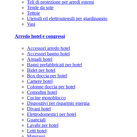
Teli di protezione per arredi esterni
Tende da sole
Tettoie
Utensili ed elettroutensili per giardinaggio
Vasi
Arredo hotel e congressi
Accessori arredo hotel
Accessori bagno hotel
Armadi hotel
Bagni prefabbricati per hotel
Bidet per hotel
Box doccia per hotel
Camere hotel
Colonne doccia per hotel
Comodini hotel
Cucine monoblocco
Dispositivi per risparmio energia
Divani hotel
Elettrodomestici per hotel
Guanciali
Lavabi per hotel
Letti hotel
Materassi