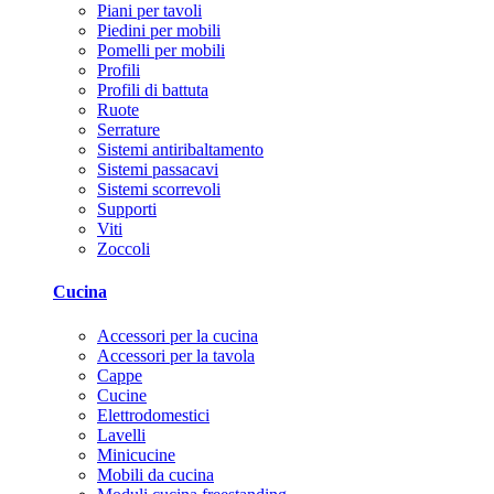
Piani per tavoli
Piedini per mobili
Pomelli per mobili
Profili
Profili di battuta
Ruote
Serrature
Sistemi antiribaltamento
Sistemi passacavi
Sistemi scorrevoli
Supporti
Viti
Zoccoli
Cucina
Accessori per la cucina
Accessori per la tavola
Cappe
Cucine
Elettrodomestici
Lavelli
Minicucine
Mobili da cucina