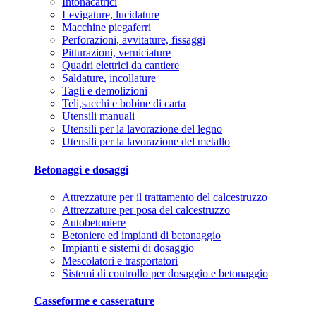
Intonacatrici
Levigature, lucidature
Macchine piegaferri
Perforazioni, avvitature, fissaggi
Pitturazioni, verniciature
Quadri elettrici da cantiere
Saldature, incollature
Tagli e demolizioni
Teli,sacchi e bobine di carta
Utensili manuali
Utensili per la lavorazione del legno
Utensili per la lavorazione del metallo
Betonaggi e dosaggi
Attrezzature per il trattamento del calcestruzzo
Attrezzature per posa del calcestruzzo
Autobetoniere
Betoniere ed impianti di betonaggio
Impianti e sistemi di dosaggio
Mescolatori e trasportatori
Sistemi di controllo per dosaggio e betonaggio
Casseforme e casserature