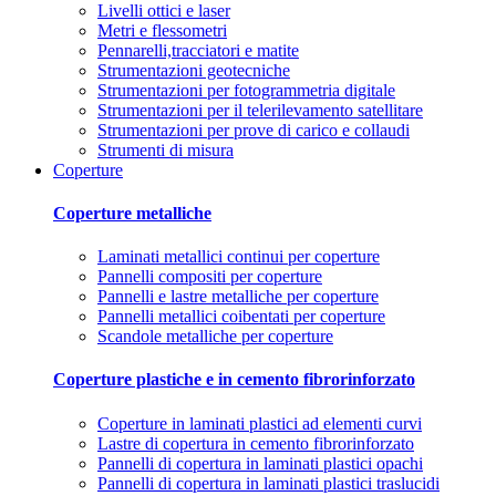
Livelli ottici e laser
Metri e flessometri
Pennarelli,tracciatori e matite
Strumentazioni geotecniche
Strumentazioni per fotogrammetria digitale
Strumentazioni per il telerilevamento satellitare
Strumentazioni per prove di carico e collaudi
Strumenti di misura
Coperture
Coperture metalliche
Laminati metallici continui per coperture
Pannelli compositi per coperture
Pannelli e lastre metalliche per coperture
Pannelli metallici coibentati per coperture
Scandole metalliche per coperture
Coperture plastiche e in cemento fibrorinforzato
Coperture in laminati plastici ad elementi curvi
Lastre di copertura in cemento fibrorinforzato
Pannelli di copertura in laminati plastici opachi
Pannelli di copertura in laminati plastici traslucidi