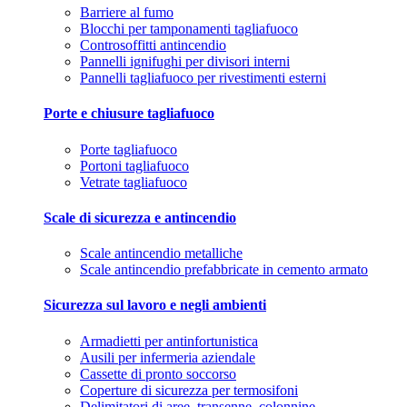
Barriere al fumo
Blocchi per tamponamenti tagliafuoco
Controsoffitti antincendio
Pannelli ignifughi per divisori interni
Pannelli tagliafuoco per rivestimenti esterni
Porte e chiusure tagliafuoco
Porte tagliafuoco
Portoni tagliafuoco
Vetrate tagliafuoco
Scale di sicurezza e antincendio
Scale antincendio metalliche
Scale antincendio prefabbricate in cemento armato
Sicurezza sul lavoro e negli ambienti
Armadietti per antinfortunistica
Ausili per infermeria aziendale
Cassette di pronto soccorso
Coperture di sicurezza per termosifoni
Delimitatori di aree, transenne, colonnine