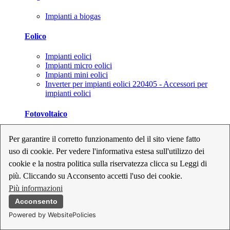
Impianti a biogas
Eolico
Impianti eolici
Impianti micro eolici
Impianti mini eolici
Inverter per impianti eolici 220405 - Accessori per
impianti eolici
Fotovoltaico
Cavi, connettori e sezionatori per impianti fotovoltaici
Per garantire il corretto funzionamento del il sito viene fatto
Inverter per impianti fotovoltaici
uso di cookie. Per vedere l'informativa estesa sull'utilizzo dei
Kit per impianti fotovoltaici
Moduli fotovoltaici
cookie e la nostra politica sulla riservatezza clicca su Leggi di
Sistemi di monitoraggio per impianti fotovoltaici
più. Cliccando su Acconsento accetti l'uso dei cookie.
Strumenti di collaudo e configurazione per impianti
Più informazioni
fotovoltaici
Supporti per impianti fotovoltaici
Acconsento
Powered by WebsitePolicies
Geotermia