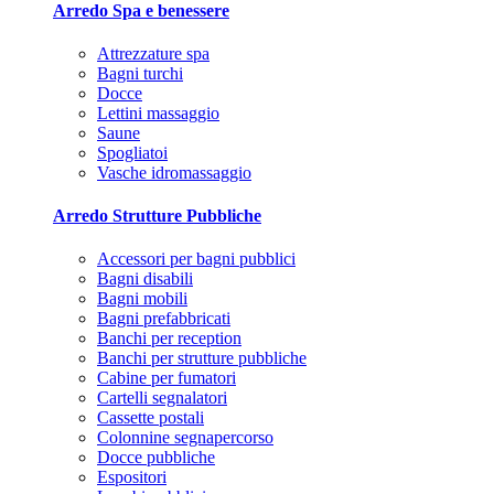
Arredo Spa e benessere
Attrezzature spa
Bagni turchi
Docce
Lettini massaggio
Saune
Spogliatoi
Vasche idromassaggio
Arredo Strutture Pubbliche
Accessori per bagni pubblici
Bagni disabili
Bagni mobili
Bagni prefabbricati
Banchi per reception
Banchi per strutture pubbliche
Cabine per fumatori
Cartelli segnalatori
Cassette postali
Colonnine segnapercorso
Docce pubbliche
Espositori