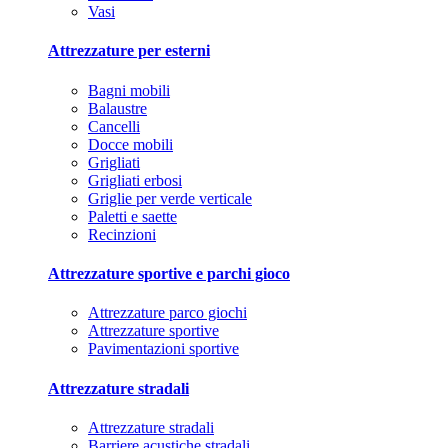
Vasi
Attrezzature per esterni
Bagni mobili
Balaustre
Cancelli
Docce mobili
Grigliati
Grigliati erbosi
Griglie per verde verticale
Paletti e saette
Recinzioni
Attrezzature sportive e parchi gioco
Attrezzature parco giochi
Attrezzature sportive
Pavimentazioni sportive
Attrezzature stradali
Attrezzature stradali
Barriere acustiche stradali