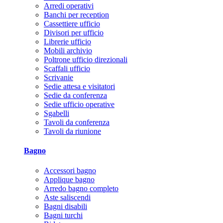
Arredi operativi
Banchi per reception
Cassettiere ufficio
Divisori per ufficio
Librerie ufficio
Mobili archivio
Poltrone ufficio direzionali
Scaffali ufficio
Scrivanie
Sedie attesa e visitatori
Sedie da conferenza
Sedie ufficio operative
Sgabelli
Tavoli da conferenza
Tavoli da riunione
Bagno
Accessori bagno
Applique bagno
Arredo bagno completo
Aste saliscendi
Bagni disabili
Bagni turchi