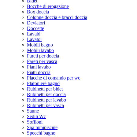
Bidet
Bocche di erogazione
Box doccia
Colonne doccia e bracci doccia
Deviatori
Doccette
Lavabi
Lavatoi
Mobili bagno
Mobili lavabo
Pareti per doccia
Pareti per vasca
Piani lavabo
Piatti doccia
Placche di comando per wc
Plafoniere bagno
Rubinetti per bidet
Rubinetti per doccia
Rubinetti per lavabo
Rubinetti per vasca
Saune
Sedili Wc
Soffioni
Spa minipiscine
Specchi bagno