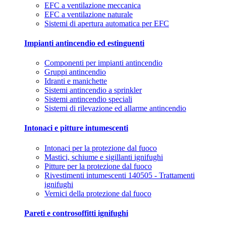
EFC a ventilazione meccanica
EFC a ventilazione naturale
Sistemi di apertura automatica per EFC
Impianti antincendio ed estinguenti
Componenti per impianti antincendio
Gruppi antincendio
Idranti e manichette
Sistemi antincendio a sprinkler
Sistemi antincendio speciali
Sistemi di rilevazione ed allarme antincendio
Intonaci e pitture intumescenti
Intonaci per la protezione dal fuoco
Mastici, schiume e sigillanti ignifughi
Pitture per la protezione dal fuoco
Rivestimenti intumescenti 140505 - Trattamenti
ignifughi
Vernici della protezione dal fuoco
Pareti e controsoffitti ignifughi