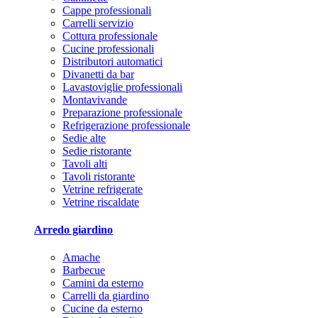
Cappe professionali
Carrelli servizio
Cottura professionale
Cucine professionali
Distributori automatici
Divanetti da bar
Lavastoviglie professionali
Montavivande
Preparazione professionale
Refrigerazione professionale
Sedie alte
Sedie ristorante
Tavoli alti
Tavoli ristorante
Vetrine refrigerate
Vetrine riscaldate
Arredo giardino
Amache
Barbecue
Camini da esterno
Carrelli da giardino
Cucine da esterno