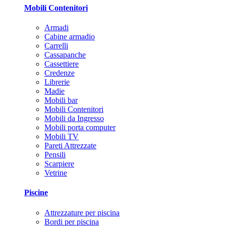
Mobili Contenitori
Armadi
Cabine armadio
Carrelli
Cassapanche
Cassettiere
Credenze
Librerie
Madie
Mobili bar
Mobili Contenitori
Mobili da Ingresso
Mobili porta computer
Mobili TV
Pareti Attrezzate
Pensili
Scarpiere
Vetrine
Piscine
Attrezzature per piscina
Bordi per piscina