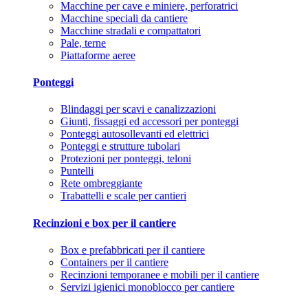
Macchine per cave e miniere, perforatrici
Macchine speciali da cantiere
Macchine stradali e compattatori
Pale, terne
Piattaforme aeree
Ponteggi
Blindaggi per scavi e canalizzazioni
Giunti, fissaggi ed accessori per ponteggi
Ponteggi autosollevanti ed elettrici
Ponteggi e strutture tubolari
Protezioni per ponteggi, teloni
Puntelli
Rete ombreggiante
Trabattelli e scale per cantieri
Recinzioni e box per il cantiere
Box e prefabbricati per il cantiere
Containers per il cantiere
Recinzioni temporanee e mobili per il cantiere
Servizi igienici monoblocco per cantiere