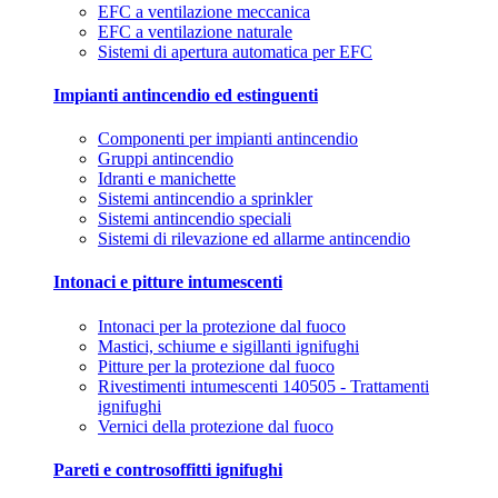
EFC a ventilazione meccanica
EFC a ventilazione naturale
Sistemi di apertura automatica per EFC
Impianti antincendio ed estinguenti
Componenti per impianti antincendio
Gruppi antincendio
Idranti e manichette
Sistemi antincendio a sprinkler
Sistemi antincendio speciali
Sistemi di rilevazione ed allarme antincendio
Intonaci e pitture intumescenti
Intonaci per la protezione dal fuoco
Mastici, schiume e sigillanti ignifughi
Pitture per la protezione dal fuoco
Rivestimenti intumescenti 140505 - Trattamenti
ignifughi
Vernici della protezione dal fuoco
Pareti e controsoffitti ignifughi