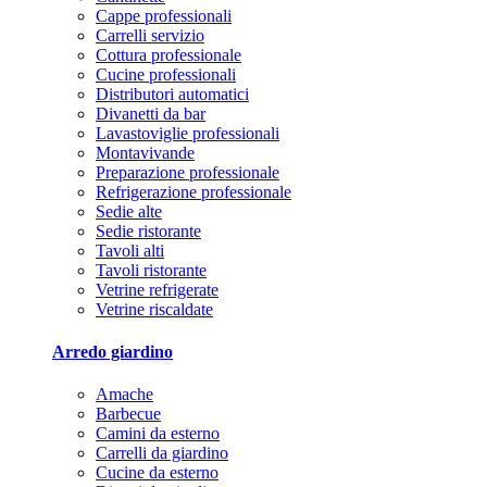
Cappe professionali
Carrelli servizio
Cottura professionale
Cucine professionali
Distributori automatici
Divanetti da bar
Lavastoviglie professionali
Montavivande
Preparazione professionale
Refrigerazione professionale
Sedie alte
Sedie ristorante
Tavoli alti
Tavoli ristorante
Vetrine refrigerate
Vetrine riscaldate
Arredo giardino
Amache
Barbecue
Camini da esterno
Carrelli da giardino
Cucine da esterno