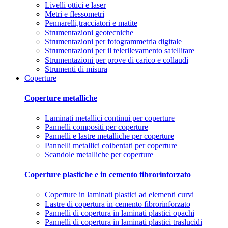
Livelli ottici e laser
Metri e flessometri
Pennarelli,tracciatori e matite
Strumentazioni geotecniche
Strumentazioni per fotogrammetria digitale
Strumentazioni per il telerilevamento satellitare
Strumentazioni per prove di carico e collaudi
Strumenti di misura
Coperture
Coperture metalliche
Laminati metallici continui per coperture
Pannelli compositi per coperture
Pannelli e lastre metalliche per coperture
Pannelli metallici coibentati per coperture
Scandole metalliche per coperture
Coperture plastiche e in cemento fibrorinforzato
Coperture in laminati plastici ad elementi curvi
Lastre di copertura in cemento fibrorinforzato
Pannelli di copertura in laminati plastici opachi
Pannelli di copertura in laminati plastici traslucidi