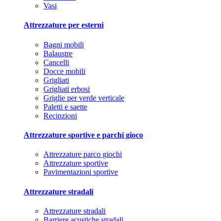
Vasi
Attrezzature per esterni
Bagni mobili
Balaustre
Cancelli
Docce mobili
Grigliati
Grigliati erbosi
Griglie per verde verticale
Paletti e saette
Recinzioni
Attrezzature sportive e parchi gioco
Attrezzature parco giochi
Attrezzature sportive
Pavimentazioni sportive
Attrezzature stradali
Attrezzature stradali
Barriere acustiche stradali