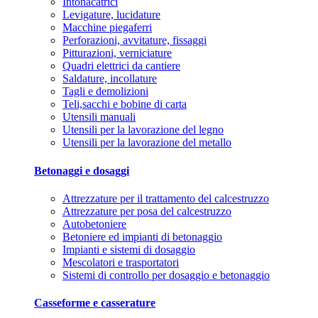
Intonacatrici
Levigature, lucidature
Macchine piegaferri
Perforazioni, avvitature, fissaggi
Pitturazioni, verniciature
Quadri elettrici da cantiere
Saldature, incollature
Tagli e demolizioni
Teli,sacchi e bobine di carta
Utensili manuali
Utensili per la lavorazione del legno
Utensili per la lavorazione del metallo
Betonaggi e dosaggi
Attrezzature per il trattamento del calcestruzzo
Attrezzature per posa del calcestruzzo
Autobetoniere
Betoniere ed impianti di betonaggio
Impianti e sistemi di dosaggio
Mescolatori e trasportatori
Sistemi di controllo per dosaggio e betonaggio
Casseforme e casserature