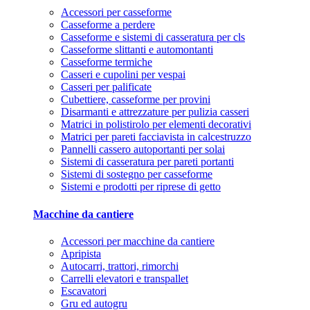
Accessori per casseforme
Casseforme a perdere
Casseforme e sistemi di casseratura per cls
Casseforme slittanti e automontanti
Casseforme termiche
Casseri e cupolini per vespai
Casseri per palificate
Cubettiere, casseforme per provini
Disarmanti e attrezzature per pulizia casseri
Matrici in polistirolo per elementi decorativi
Matrici per pareti facciavista in calcestruzzo
Pannelli cassero autoportanti per solai
Sistemi di casseratura per pareti portanti
Sistemi di sostegno per casseforme
Sistemi e prodotti per riprese di getto
Macchine da cantiere
Accessori per macchine da cantiere
Apripista
Autocarri, trattori, rimorchi
Carrelli elevatori e transpallet
Escavatori
Gru ed autogru