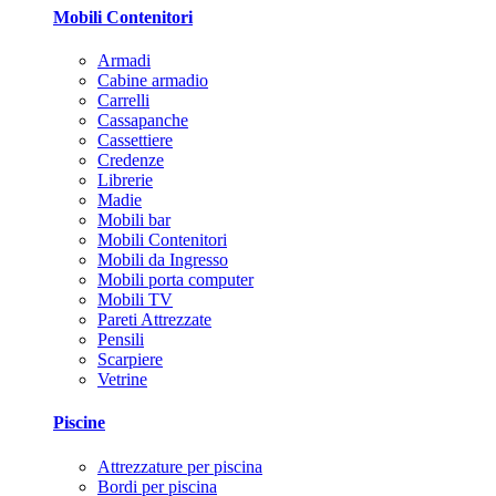
Mobili Contenitori
Armadi
Cabine armadio
Carrelli
Cassapanche
Cassettiere
Credenze
Librerie
Madie
Mobili bar
Mobili Contenitori
Mobili da Ingresso
Mobili porta computer
Mobili TV
Pareti Attrezzate
Pensili
Scarpiere
Vetrine
Piscine
Attrezzature per piscina
Bordi per piscina