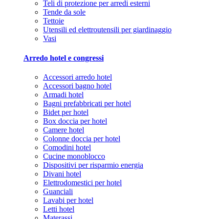
Teli di protezione per arredi esterni
Tende da sole
Tettoie
Utensili ed elettroutensili per giardinaggio
Vasi
Arredo hotel e congressi
Accessori arredo hotel
Accessori bagno hotel
Armadi hotel
Bagni prefabbricati per hotel
Bidet per hotel
Box doccia per hotel
Camere hotel
Colonne doccia per hotel
Comodini hotel
Cucine monoblocco
Dispositivi per risparmio energia
Divani hotel
Elettrodomestici per hotel
Guanciali
Lavabi per hotel
Letti hotel
Materassi