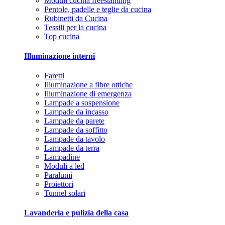
Moduli cucina freestanding
Pentole, padelle e teglie da cucina
Rubinetti da Cucina
Tessili per la cucina
Top cucina
Illuminazione interni
Faretti
Illuminazione a fibre ottiche
Illuminazione di emergenza
Lampade a sospensione
Lampade da incasso
Lampade da parete
Lampade da soffitto
Lampade da tavolo
Lampade da terra
Lampadine
Moduli a led
Paralumi
Proiettori
Tunnel solari
Lavanderia e pulizia della casa