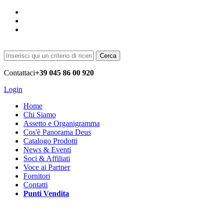
Cerca
Contattaci
+39 045 86 00 920
Login
Home
Chi Siamo
Assetto e Organigramma
Cos'è Panorama Deus
Catalogo Prodotti
News & Eventi
Soci & Affiliati
Voce ai Partner
Fornitori
Contatti
Punti Vendita