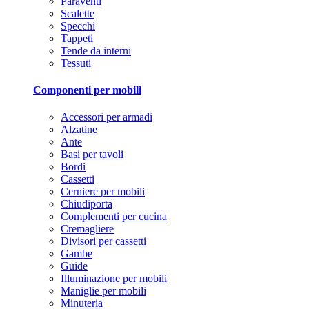
Paraventi
Scalette
Specchi
Tappeti
Tende da interni
Tessuti
Componenti per mobili
Accessori per armadi
Alzatine
Ante
Basi per tavoli
Bordi
Cassetti
Cerniere per mobili
Chiudiporta
Complementi per cucina
Cremagliere
Divisori per cassetti
Gambe
Guide
Illuminazione per mobili
Maniglie per mobili
Minuteria