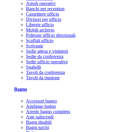
Arredi operativi
Banchi per reception
Cassettiere ufficio
Divisori per ufficio
Librerie ufficio
Mobili archivio
Poltrone ufficio direzionali
Scaffali ufficio
Scrivanie
Sedie attesa e visitatori
Sedie da conferenza
Sedie ufficio operative
Sgabelli
Tavoli da conferenza
Tavoli da riunione
Bagno
Accessori bagno
Applique bagno
Arredo bagno completo
Aste saliscendi
Bagni disabili
Bagni turchi