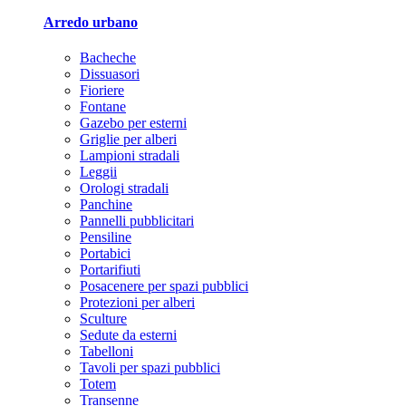
Arredo urbano
Bacheche
Dissuasori
Fioriere
Fontane
Gazebo per esterni
Griglie per alberi
Lampioni stradali
Leggii
Orologi stradali
Panchine
Pannelli pubblicitari
Pensiline
Portabici
Portarifiuti
Posacenere per spazi pubblici
Protezioni per alberi
Sculture
Sedute da esterni
Tabelloni
Tavoli per spazi pubblici
Totem
Transenne