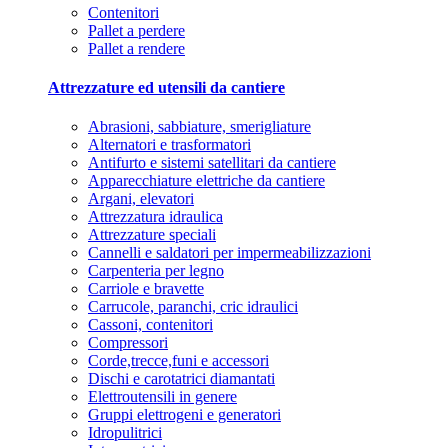
Contenitori
Pallet a perdere
Pallet a rendere
Attrezzature ed utensili da cantiere
Abrasioni, sabbiature, smerigliature
Alternatori e trasformatori
Antifurto e sistemi satellitari da cantiere
Apparecchiature elettriche da cantiere
Argani, elevatori
Attrezzatura idraulica
Attrezzature speciali
Cannelli e saldatori per impermeabilizzazioni
Carpenteria per legno
Carriole e bravette
Carrucole, paranchi, cric idraulici
Cassoni, contenitori
Compressori
Corde,trecce,funi e accessori
Dischi e carotatrici diamantati
Elettroutensili in genere
Gruppi elettrogeni e generatori
Idropulitrici