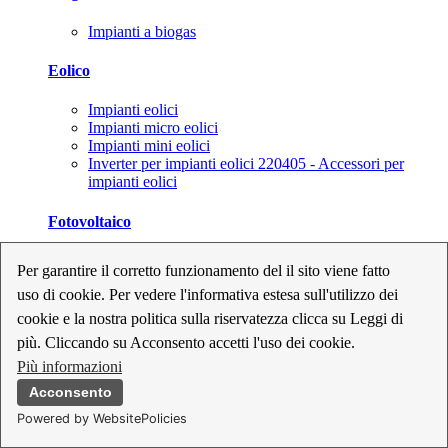
Impianti a biogas
Eolico
Impianti eolici
Impianti micro eolici
Impianti mini eolici
Inverter per impianti eolici 220405 - Accessori per
impianti eolici
Fotovoltaico
Cavi, connettori e sezionatori per impianti fotovoltaici
Per garantire il corretto funzionamento del il sito viene fatto
Inverter per impianti fotovoltaici
uso di cookie. Per vedere l'informativa estesa sull'utilizzo dei
Kit per impianti fotovoltaici
Moduli fotovoltaici
cookie e la nostra politica sulla riservatezza clicca su Leggi di
Sistemi di monitoraggio per impianti fotovoltaici
più. Cliccando su Acconsento accetti l'uso dei cookie.
Strumenti di collaudo e configurazione per impianti
Più informazioni
fotovoltaici
Supporti per impianti fotovoltaici
Acconsento
Powered by WebsitePolicies
Geotermia