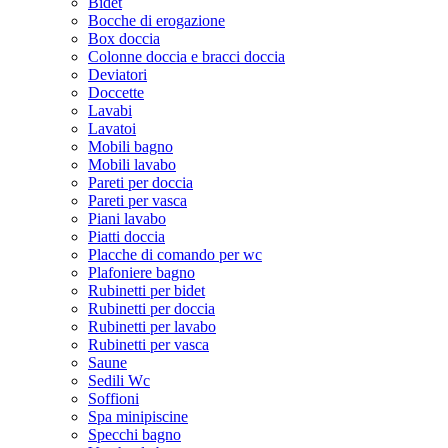
Bidet
Bocche di erogazione
Box doccia
Colonne doccia e bracci doccia
Deviatori
Doccette
Lavabi
Lavatoi
Mobili bagno
Mobili lavabo
Pareti per doccia
Pareti per vasca
Piani lavabo
Piatti doccia
Placche di comando per wc
Plafoniere bagno
Rubinetti per bidet
Rubinetti per doccia
Rubinetti per lavabo
Rubinetti per vasca
Saune
Sedili Wc
Soffioni
Spa minipiscine
Specchi bagno