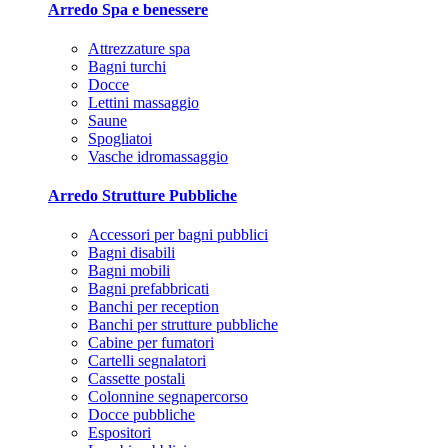
Arredo Spa e benessere
Attrezzature spa
Bagni turchi
Docce
Lettini massaggio
Saune
Spogliatoi
Vasche idromassaggio
Arredo Strutture Pubbliche
Accessori per bagni pubblici
Bagni disabili
Bagni mobili
Bagni prefabbricati
Banchi per reception
Banchi per strutture pubbliche
Cabine per fumatori
Cartelli segnalatori
Cassette postali
Colonnine segnapercorso
Docce pubbliche
Espositori