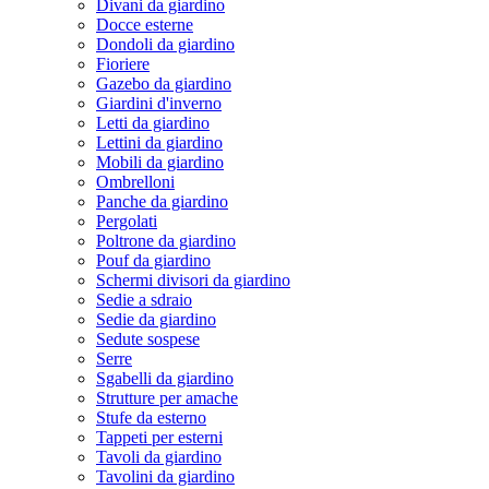
Divani da giardino
Docce esterne
Dondoli da giardino
Fioriere
Gazebo da giardino
Giardini d'inverno
Letti da giardino
Lettini da giardino
Mobili da giardino
Ombrelloni
Panche da giardino
Pergolati
Poltrone da giardino
Pouf da giardino
Schermi divisori da giardino
Sedie a sdraio
Sedie da giardino
Sedute sospese
Serre
Sgabelli da giardino
Strutture per amache
Stufe da esterno
Tappeti per esterni
Tavoli da giardino
Tavolini da giardino