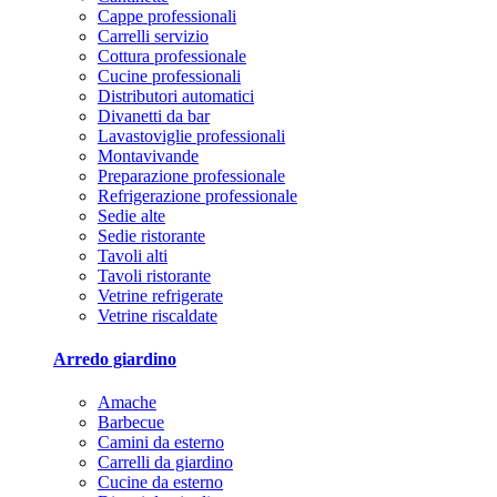
Cappe professionali
Carrelli servizio
Cottura professionale
Cucine professionali
Distributori automatici
Divanetti da bar
Lavastoviglie professionali
Montavivande
Preparazione professionale
Refrigerazione professionale
Sedie alte
Sedie ristorante
Tavoli alti
Tavoli ristorante
Vetrine refrigerate
Vetrine riscaldate
Arredo giardino
Amache
Barbecue
Camini da esterno
Carrelli da giardino
Cucine da esterno