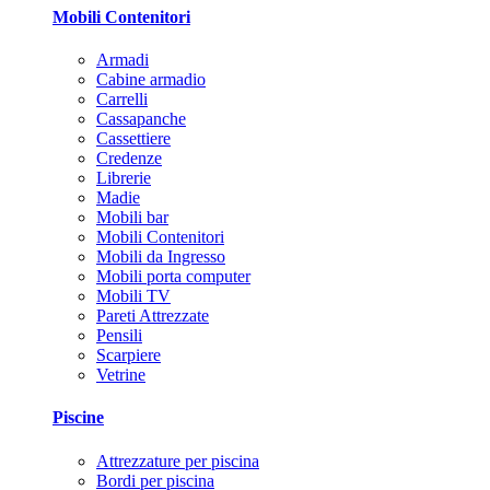
Mobili Contenitori
Armadi
Cabine armadio
Carrelli
Cassapanche
Cassettiere
Credenze
Librerie
Madie
Mobili bar
Mobili Contenitori
Mobili da Ingresso
Mobili porta computer
Mobili TV
Pareti Attrezzate
Pensili
Scarpiere
Vetrine
Piscine
Attrezzature per piscina
Bordi per piscina