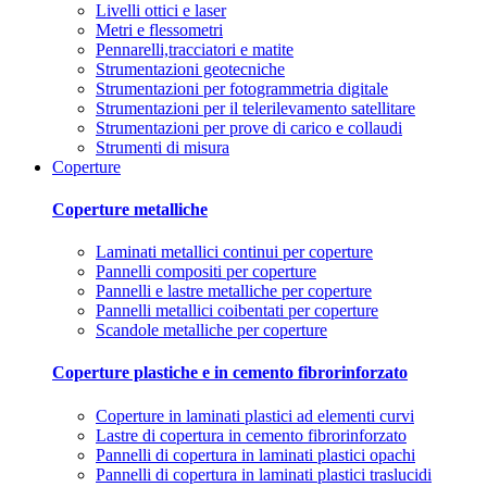
Livelli ottici e laser
Metri e flessometri
Pennarelli,tracciatori e matite
Strumentazioni geotecniche
Strumentazioni per fotogrammetria digitale
Strumentazioni per il telerilevamento satellitare
Strumentazioni per prove di carico e collaudi
Strumenti di misura
Coperture
Coperture metalliche
Laminati metallici continui per coperture
Pannelli compositi per coperture
Pannelli e lastre metalliche per coperture
Pannelli metallici coibentati per coperture
Scandole metalliche per coperture
Coperture plastiche e in cemento fibrorinforzato
Coperture in laminati plastici ad elementi curvi
Lastre di copertura in cemento fibrorinforzato
Pannelli di copertura in laminati plastici opachi
Pannelli di copertura in laminati plastici traslucidi