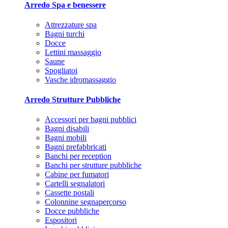
Arredo Spa e benessere
Attrezzature spa
Bagni turchi
Docce
Lettini massaggio
Saune
Spogliatoi
Vasche idromassaggio
Arredo Strutture Pubbliche
Accessori per bagni pubblici
Bagni disabili
Bagni mobili
Bagni prefabbricati
Banchi per reception
Banchi per strutture pubbliche
Cabine per fumatori
Cartelli segnalatori
Cassette postali
Colonnine segnapercorso
Docce pubbliche
Espositori