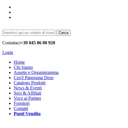
Cerca
Contattaci
+39 045 86 00 920
Login
Home
Chi Siamo
Assetto e Organigramma
Cos'è Panorama Deus
Catalogo Prodotti
News & Eventi
Soci & Affiliati
Voce ai Partner
Fornitori
Contatti
Punti Vendita