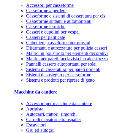
Accessori per casseforme
Casseforme a perdere
Casseforme e sistemi di casseratura per cls
Casseforme slittanti e automontanti
Casseforme termiche
Casseri e cupolini per vespai
Casseri per palificate
Cubettiere, casseforme per provini
Disarmanti e attrezzature per pulizia casseri
Matrici in polistirolo per elementi decorativi
Matrici per pareti facciavista in calcestruzzo
Pannelli cassero autoportanti per solai
Sistemi di casseratura per pareti portanti
Sistemi di sostegno per casseforme
Sistemi e prodotti per riprese di getto
Macchine da cantiere
Accessori per macchine da cantiere
Apripista
Autocarri, trattori, rimorchi
Carrelli elevatori e transpallet
Escavatori
Gru ed autogru