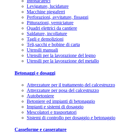
Intonacatrici
Levigature, lucidature
Macchine piegaferri
Perforazioni, avvitature, fissaggi
Pitturazioni, verniciature
Quadri elettrici da cantiere
Saldature, incollature
Tagli e demolizioni
Teli,sacchi e bobine di carta
Utensili manuali
Utensili per la lavorazione del legno
Utensili per la lavorazione del metallo
Betonaggi e dosaggi
Attrezzature per il trattamento del calcestruzzo
Attrezzature per posa del calcestruzzo
Autobetoniere
Betoniere ed impianti di betonaggio
Impianti e sistemi di dosaggio
Mescolatori e trasportatori
Sistemi di controllo per dosaggio e betonaggio
Casseforme e casserature