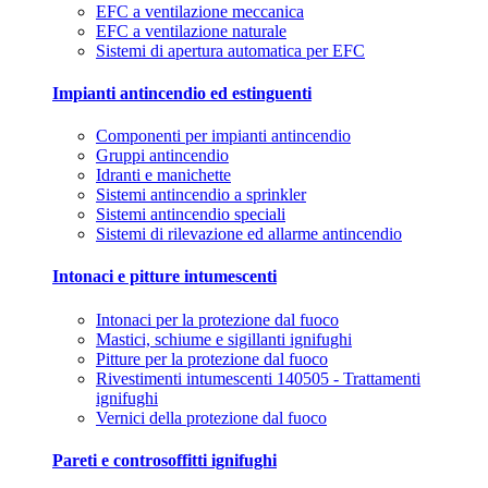
EFC a ventilazione meccanica
EFC a ventilazione naturale
Sistemi di apertura automatica per EFC
Impianti antincendio ed estinguenti
Componenti per impianti antincendio
Gruppi antincendio
Idranti e manichette
Sistemi antincendio a sprinkler
Sistemi antincendio speciali
Sistemi di rilevazione ed allarme antincendio
Intonaci e pitture intumescenti
Intonaci per la protezione dal fuoco
Mastici, schiume e sigillanti ignifughi
Pitture per la protezione dal fuoco
Rivestimenti intumescenti 140505 - Trattamenti
ignifughi
Vernici della protezione dal fuoco
Pareti e controsoffitti ignifughi