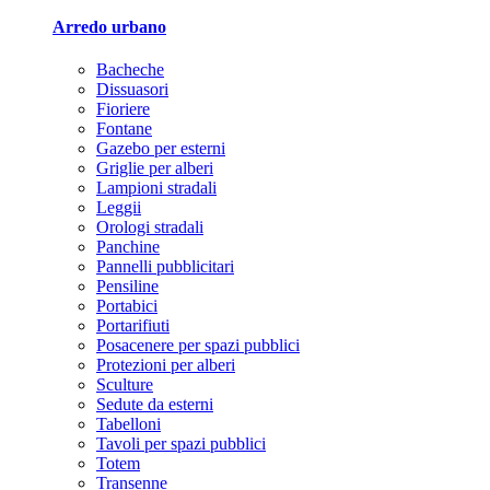
Arredo urbano
Bacheche
Dissuasori
Fioriere
Fontane
Gazebo per esterni
Griglie per alberi
Lampioni stradali
Leggii
Orologi stradali
Panchine
Pannelli pubblicitari
Pensiline
Portabici
Portarifiuti
Posacenere per spazi pubblici
Protezioni per alberi
Sculture
Sedute da esterni
Tabelloni
Tavoli per spazi pubblici
Totem
Transenne