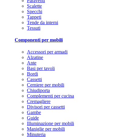
Paraventi
Scalette
Specchi
Tappeti
Tende da interni
Tessuti
Componenti per mobili
Accessori per armadi
Alzatine
Ante
Basi per tavoli
Bordi
Cassetti
Cerniere per mobili
Chiudiporta
Complementi per cucina
Cremagliere
Divisori per cassetti
Gambe
Guide
Illuminazione per mobili
Maniglie per mobili
Minuteria