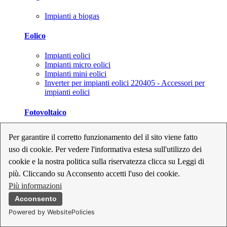
Impianti a biogas
Eolico
Impianti eolici
Impianti micro eolici
Impianti mini eolici
Inverter per impianti eolici 220405 - Accessori per
impianti eolici
Fotovoltaico
Cavi, connettori e sezionatori per impianti fotovoltaici
Per garantire il corretto funzionamento del il sito viene fatto
Inverter per impianti fotovoltaici
uso di cookie. Per vedere l'informativa estesa sull'utilizzo dei
Kit per impianti fotovoltaici
Moduli fotovoltaici
cookie e la nostra politica sulla riservatezza clicca su Leggi di
Sistemi di monitoraggio per impianti fotovoltaici
più. Cliccando su Acconsento accetti l'uso dei cookie.
Strumenti di collaudo e configurazione per impianti
Più informazioni
fotovoltaici
Supporti per impianti fotovoltaici
Acconsento
Powered by WebsitePolicies
Geotermia