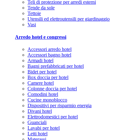
Teli di protezione per arredi esterni
Tende da sole
Tettoie
Utensili ed elettroutensili per giardinaggio
Vasi
Arredo hotel e congressi
Accessori arredo hotel
Accessori bagno hotel
Armadi hotel
Bagni prefabbricati per hotel
Bidet per hotel
Box doccia per hotel
Camere hotel
Colonne doccia per hotel
Comodini hotel
Cucine monoblocco
Dispositivi per risparmio energia
Divani hotel
Elettrodomestici per hotel
Guanciali
Lavabi per hotel
Letti hotel
Materassi