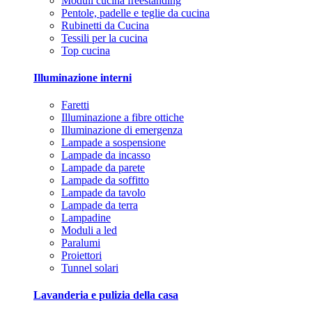
Moduli cucina freestanding
Pentole, padelle e teglie da cucina
Rubinetti da Cucina
Tessili per la cucina
Top cucina
Illuminazione interni
Faretti
Illuminazione a fibre ottiche
Illuminazione di emergenza
Lampade a sospensione
Lampade da incasso
Lampade da parete
Lampade da soffitto
Lampade da tavolo
Lampade da terra
Lampadine
Moduli a led
Paralumi
Proiettori
Tunnel solari
Lavanderia e pulizia della casa