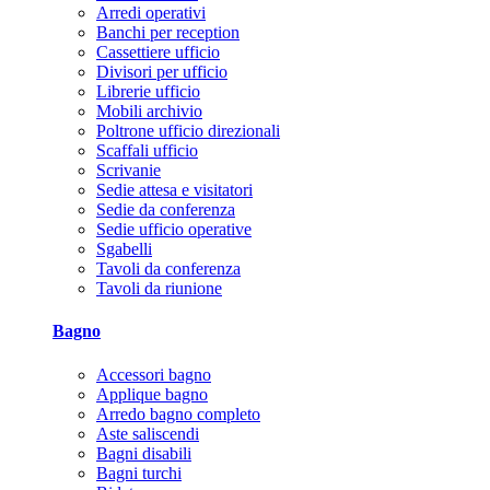
Arredi operativi
Banchi per reception
Cassettiere ufficio
Divisori per ufficio
Librerie ufficio
Mobili archivio
Poltrone ufficio direzionali
Scaffali ufficio
Scrivanie
Sedie attesa e visitatori
Sedie da conferenza
Sedie ufficio operative
Sgabelli
Tavoli da conferenza
Tavoli da riunione
Bagno
Accessori bagno
Applique bagno
Arredo bagno completo
Aste saliscendi
Bagni disabili
Bagni turchi