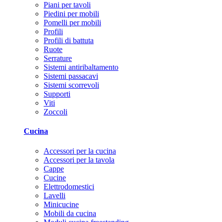
Piani per tavoli
Piedini per mobili
Pomelli per mobili
Profili
Profili di battuta
Ruote
Serrature
Sistemi antiribaltamento
Sistemi passacavi
Sistemi scorrevoli
Supporti
Viti
Zoccoli
Cucina
Accessori per la cucina
Accessori per la tavola
Cappe
Cucine
Elettrodomestici
Lavelli
Minicucine
Mobili da cucina