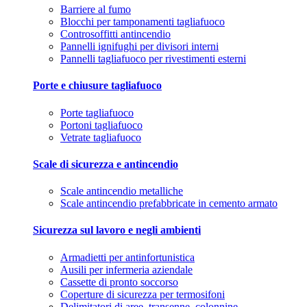
Barriere al fumo
Blocchi per tamponamenti tagliafuoco
Controsoffitti antincendio
Pannelli ignifughi per divisori interni
Pannelli tagliafuoco per rivestimenti esterni
Porte e chiusure tagliafuoco
Porte tagliafuoco
Portoni tagliafuoco
Vetrate tagliafuoco
Scale di sicurezza e antincendio
Scale antincendio metalliche
Scale antincendio prefabbricate in cemento armato
Sicurezza sul lavoro e negli ambienti
Armadietti per antinfortunistica
Ausili per infermeria aziendale
Cassette di pronto soccorso
Coperture di sicurezza per termosifoni
Delimitatori di aree, transenne, colonnine