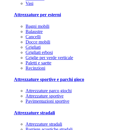
Vasi
Attrezzature per esterni
Bagni mobili
Balaustre
Cancelli
Docce mobili
Grigliati
Grigliati erbosi
Griglie per verde verticale
Paletti e saette
Recinzioni
Attrezzature sportive e parchi gioco
Attrezzature parco giochi
Attrezzature sportive
Pavimentazioni sportive
Attrezzature stradali
Attrezzature stradali
Barriere acustiche stradali