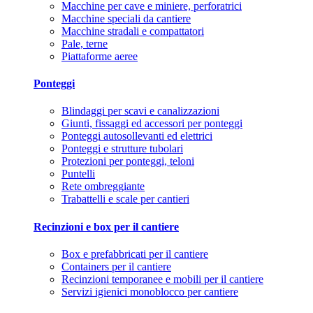
Macchine per cave e miniere, perforatrici
Macchine speciali da cantiere
Macchine stradali e compattatori
Pale, terne
Piattaforme aeree
Ponteggi
Blindaggi per scavi e canalizzazioni
Giunti, fissaggi ed accessori per ponteggi
Ponteggi autosollevanti ed elettrici
Ponteggi e strutture tubolari
Protezioni per ponteggi, teloni
Puntelli
Rete ombreggiante
Trabattelli e scale per cantieri
Recinzioni e box per il cantiere
Box e prefabbricati per il cantiere
Containers per il cantiere
Recinzioni temporanee e mobili per il cantiere
Servizi igienici monoblocco per cantiere