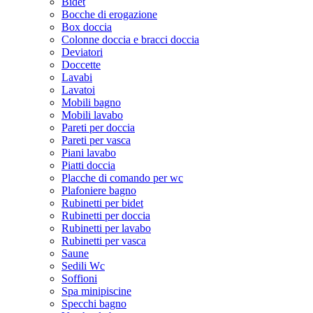
Bidet
Bocche di erogazione
Box doccia
Colonne doccia e bracci doccia
Deviatori
Doccette
Lavabi
Lavatoi
Mobili bagno
Mobili lavabo
Pareti per doccia
Pareti per vasca
Piani lavabo
Piatti doccia
Placche di comando per wc
Plafoniere bagno
Rubinetti per bidet
Rubinetti per doccia
Rubinetti per lavabo
Rubinetti per vasca
Saune
Sedili Wc
Soffioni
Spa minipiscine
Specchi bagno