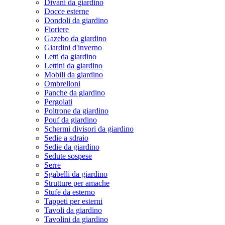
Divani da giardino
Docce esterne
Dondoli da giardino
Fioriere
Gazebo da giardino
Giardini d'inverno
Letti da giardino
Lettini da giardino
Mobili da giardino
Ombrelloni
Panche da giardino
Pergolati
Poltrone da giardino
Pouf da giardino
Schermi divisori da giardino
Sedie a sdraio
Sedie da giardino
Sedute sospese
Serre
Sgabelli da giardino
Strutture per amache
Stufe da esterno
Tappeti per esterni
Tavoli da giardino
Tavolini da giardino