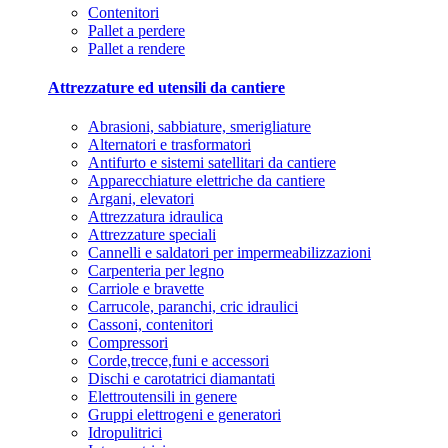
Contenitori
Pallet a perdere
Pallet a rendere
Attrezzature ed utensili da cantiere
Abrasioni, sabbiature, smerigliature
Alternatori e trasformatori
Antifurto e sistemi satellitari da cantiere
Apparecchiature elettriche da cantiere
Argani, elevatori
Attrezzatura idraulica
Attrezzature speciali
Cannelli e saldatori per impermeabilizzazioni
Carpenteria per legno
Carriole e bravette
Carrucole, paranchi, cric idraulici
Cassoni, contenitori
Compressori
Corde,trecce,funi e accessori
Dischi e carotatrici diamantati
Elettroutensili in genere
Gruppi elettrogeni e generatori
Idropulitrici