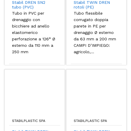
Stabil DREN SN2
Stabil TWIN DREN
tubo (PVC)
rotoli (PE)
Tubo in PVC per
Tubo flessibile
drenaggio con
corrugato doppia
bicchiere ad anello
parete in PE per
elastomerico
drenaggio Ø esterno
perforazione a 126° Ø
da 63 mm a 200 mm
esterno da 110 mm a
CAMPI D’IMPIEGO:
250 mm
agricolo,...
STABILPLASTIC SPA
STABILPLASTIC SPA