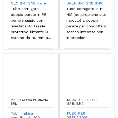
GEO SN4 SN8 barre
DREN SN4 SN8 SN16
(PE)
(PP-HM)
Tubo corrugato
Tubo corrugato in PP-
doppia parete in PE
HM (polipropilene alto
per drenaggio con
modulo) a doppia
rivestimento tessile
parete per condotte di
protettivo filtrante Ø
scarico interrate non
esterno da 110 mm a...
in pressione...
MARIO CIRINO POMICINO
INDUSTRIE POLIECO -
SRL
M.P.B. S.P.A
Tubi in ghisa
TUBO PER
centrifugata 100
DRENAGGIO