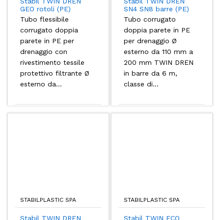
Stabil TWIN DREN
Stabil TWIN DREN
GEO rotoli (PE)
SN4 SN8 barre (PE)
Tubo flessibile
Tubo corrugato
corrugato doppia
doppia parete in PE
parete in PE per
per drenaggio Ø
drenaggio con
esterno da 110 mm a
rivestimento tessile
200 mm TWIN DREN
protettivo filtrante Ø
in barre da 6 m,
esterno da...
classe di...
STABILPLASTIC SPA
STABILPLASTIC SPA
Stabil TWIN DREN
Stabil TWIN ECO