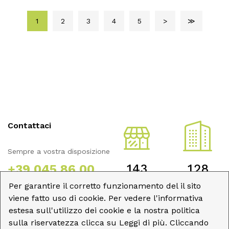
1
2
3
4
5
>
≫
Contattaci
Sempre a vostra disposizione
143
128
+39 045 86 00
920
Per garantire il corretto funzionamento del il sito
Punti Vendita
Fornitori
viene fatto uso di cookie. Per vedere l'informativa
Partner
D.E.U.S. Scpa - Via Monte
estesa sull'utilizzo dei cookie e la nostra politica
Baldo, 10 - 37062
sulla riservatezza clicca su Leggi di più. Cliccando
Dossobuono Villafranca di