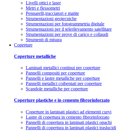
Livelli ottici e laser
Metri e flessometri
Pennarelli,tracciatori e matite
Strumentazioni geotecniche
Strumentazioni per fotogrammetria digitale
Strumentazioni per il telerilevamento satellitare
Strumentazioni per prove di carico e collaudi
Strumenti di misura
Coperture
Coperture metalliche
Laminati metallici continui per coperture
Pannelli compositi per coperture
Pannelli e lastre metalliche per coperture
Pannelli metallici coibentati per coperture
Scandole metalliche per coperture
Coperture plastiche e in cemento fibrorinforzato
Coperture in laminati plastici ad elementi curvi
Lastre di copertura in cemento fibrorinforzato
Pannelli di copertura in laminati plastici opachi
Pannelli di copertura in laminati plastici traslucidi