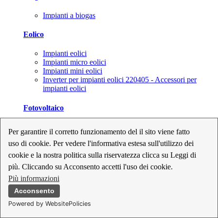
Impianti a biogas
Eolico
Impianti eolici
Impianti micro eolici
Impianti mini eolici
Inverter per impianti eolici 220405 - Accessori per
impianti eolici
Fotovoltaico
Cavi, connettori e sezionatori per impianti fotovoltaici
Per garantire il corretto funzionamento del il sito viene fatto
Inverter per impianti fotovoltaici
uso di cookie. Per vedere l'informativa estesa sull'utilizzo dei
Kit per impianti fotovoltaici
Moduli fotovoltaici
cookie e la nostra politica sulla riservatezza clicca su Leggi di
Sistemi di monitoraggio per impianti fotovoltaici
più. Cliccando su Acconsento accetti l'uso dei cookie.
Strumenti di collaudo e configurazione per impianti
Più informazioni
fotovoltaici
Supporti per impianti fotovoltaici
Acconsento
Powered by WebsitePolicies
Geotermia