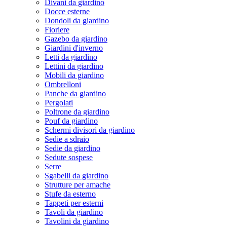
Divani da giardino
Docce esterne
Dondoli da giardino
Fioriere
Gazebo da giardino
Giardini d'inverno
Letti da giardino
Lettini da giardino
Mobili da giardino
Ombrelloni
Panche da giardino
Pergolati
Poltrone da giardino
Pouf da giardino
Schermi divisori da giardino
Sedie a sdraio
Sedie da giardino
Sedute sospese
Serre
Sgabelli da giardino
Strutture per amache
Stufe da esterno
Tappeti per esterni
Tavoli da giardino
Tavolini da giardino