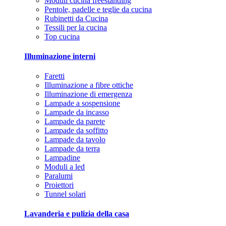
Moduli cucina freestanding
Pentole, padelle e teglie da cucina
Rubinetti da Cucina
Tessili per la cucina
Top cucina
Illuminazione interni
Faretti
Illuminazione a fibre ottiche
Illuminazione di emergenza
Lampade a sospensione
Lampade da incasso
Lampade da parete
Lampade da soffitto
Lampade da tavolo
Lampade da terra
Lampadine
Moduli a led
Paralumi
Proiettori
Tunnel solari
Lavanderia e pulizia della casa