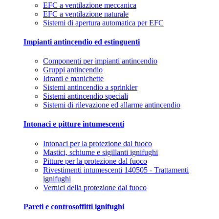
EFC a ventilazione meccanica
EFC a ventilazione naturale
Sistemi di apertura automatica per EFC
Impianti antincendio ed estinguenti
Componenti per impianti antincendio
Gruppi antincendio
Idranti e manichette
Sistemi antincendio a sprinkler
Sistemi antincendio speciali
Sistemi di rilevazione ed allarme antincendio
Intonaci e pitture intumescenti
Intonaci per la protezione dal fuoco
Mastici, schiume e sigillanti ignifughi
Pitture per la protezione dal fuoco
Rivestimenti intumescenti 140505 - Trattamenti
ignifughi
Vernici della protezione dal fuoco
Pareti e controsoffitti ignifughi