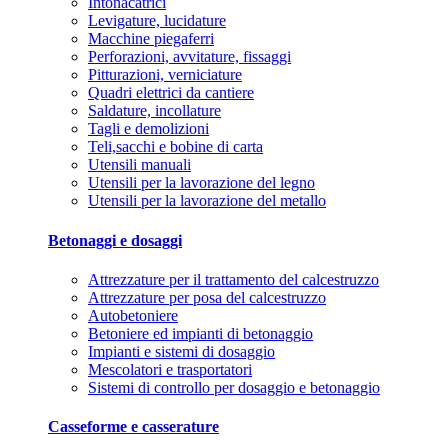
Intonacatrici
Levigature, lucidature
Macchine piegaferri
Perforazioni, avvitature, fissaggi
Pitturazioni, verniciature
Quadri elettrici da cantiere
Saldature, incollature
Tagli e demolizioni
Teli,sacchi e bobine di carta
Utensili manuali
Utensili per la lavorazione del legno
Utensili per la lavorazione del metallo
Betonaggi e dosaggi
Attrezzature per il trattamento del calcestruzzo
Attrezzature per posa del calcestruzzo
Autobetoniere
Betoniere ed impianti di betonaggio
Impianti e sistemi di dosaggio
Mescolatori e trasportatori
Sistemi di controllo per dosaggio e betonaggio
Casseforme e casserature