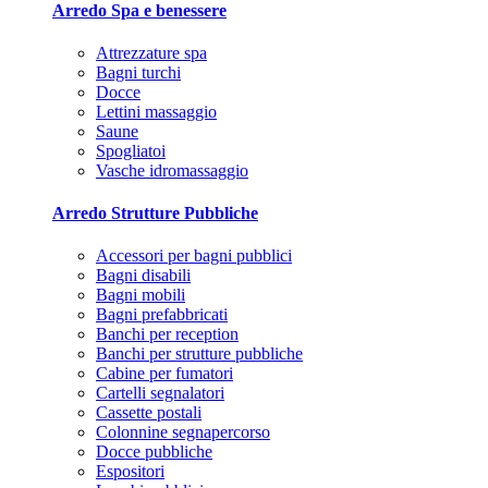
Arredo Spa e benessere
Attrezzature spa
Bagni turchi
Docce
Lettini massaggio
Saune
Spogliatoi
Vasche idromassaggio
Arredo Strutture Pubbliche
Accessori per bagni pubblici
Bagni disabili
Bagni mobili
Bagni prefabbricati
Banchi per reception
Banchi per strutture pubbliche
Cabine per fumatori
Cartelli segnalatori
Cassette postali
Colonnine segnapercorso
Docce pubbliche
Espositori