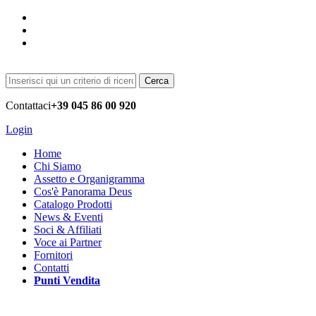
Cerca
Contattaci
+39 045 86 00 920
Login
Home
Chi Siamo
Assetto e Organigramma
Cos'è Panorama Deus
Catalogo Prodotti
News & Eventi
Soci & Affiliati
Voce ai Partner
Fornitori
Contatti
Punti Vendita