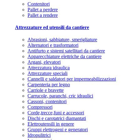
Contenitori
Pallet a perdere
Pallet a rendere
Attrezzature ed utensili da cantiere
Abrasioni, sabbiature, smerigliature
Alternatori e trasformatori
Antifurto e sistemi satellitari da cantiere
Apparecchiature elettriche da cantiere
Argani, elevatori
Attrezzatura idraulica
Attrezzature speciali
Cannelli e saldatori per impermeabilizzazioni
Carpenteria per legno
Carriole e bravette
Carrucole, paranchi, cric idraulici
Cassoni, contenitori
Compressori
Corde,trecce,funi e accessori
Dischi e carotatrici diamantati
Elettroutensili in genere
Gruppi elettrogeni e generatori
Idropulitrici