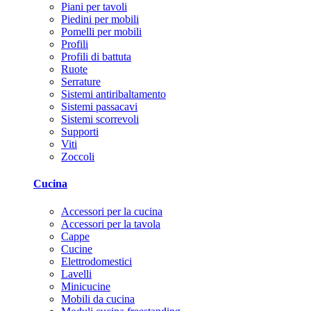
Piani per tavoli
Piedini per mobili
Pomelli per mobili
Profili
Profili di battuta
Ruote
Serrature
Sistemi antiribaltamento
Sistemi passacavi
Sistemi scorrevoli
Supporti
Viti
Zoccoli
Cucina
Accessori per la cucina
Accessori per la tavola
Cappe
Cucine
Elettrodomestici
Lavelli
Minicucine
Mobili da cucina