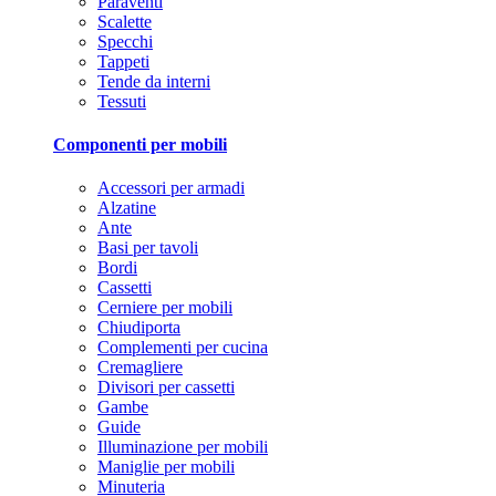
Paraventi
Scalette
Specchi
Tappeti
Tende da interni
Tessuti
Componenti per mobili
Accessori per armadi
Alzatine
Ante
Basi per tavoli
Bordi
Cassetti
Cerniere per mobili
Chiudiporta
Complementi per cucina
Cremagliere
Divisori per cassetti
Gambe
Guide
Illuminazione per mobili
Maniglie per mobili
Minuteria