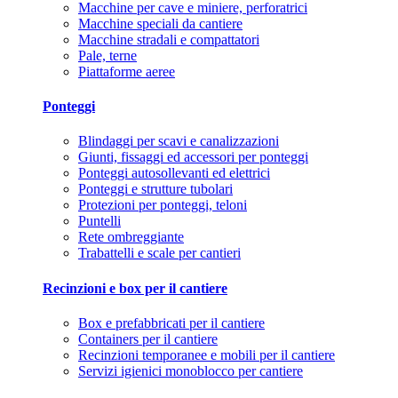
Macchine per cave e miniere, perforatrici
Macchine speciali da cantiere
Macchine stradali e compattatori
Pale, terne
Piattaforme aeree
Ponteggi
Blindaggi per scavi e canalizzazioni
Giunti, fissaggi ed accessori per ponteggi
Ponteggi autosollevanti ed elettrici
Ponteggi e strutture tubolari
Protezioni per ponteggi, teloni
Puntelli
Rete ombreggiante
Trabattelli e scale per cantieri
Recinzioni e box per il cantiere
Box e prefabbricati per il cantiere
Containers per il cantiere
Recinzioni temporanee e mobili per il cantiere
Servizi igienici monoblocco per cantiere