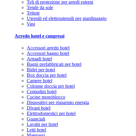
Teli di protezione per arredi esterni
Tende da sole
Tettoie
Utensili ed elettroutensili per giardinaggio
Vasi
Arredo hotel e congressi
Accessori arredo hotel
Accessori bagno hotel
Armadi hotel
Bagni prefabbricati per hotel
Bidet per hotel
Box doccia per hotel
Camere hotel
Colonne doccia per hotel
Comodini hotel
Cucine monoblocco
Dispositivi per risparmio energia
Divani hotel
Elettrodomestici per hotel
Guanciali
Lavabi per hotel
Letti hotel
Materassi