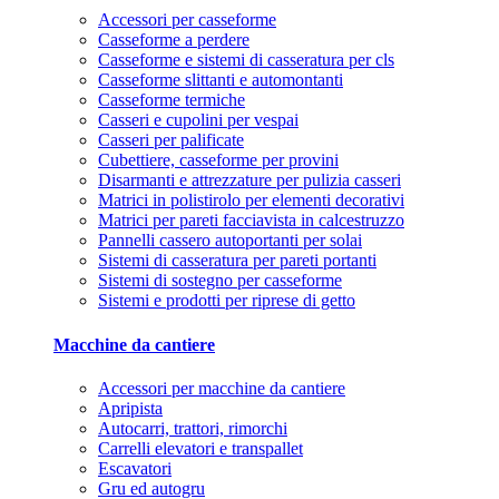
Accessori per casseforme
Casseforme a perdere
Casseforme e sistemi di casseratura per cls
Casseforme slittanti e automontanti
Casseforme termiche
Casseri e cupolini per vespai
Casseri per palificate
Cubettiere, casseforme per provini
Disarmanti e attrezzature per pulizia casseri
Matrici in polistirolo per elementi decorativi
Matrici per pareti facciavista in calcestruzzo
Pannelli cassero autoportanti per solai
Sistemi di casseratura per pareti portanti
Sistemi di sostegno per casseforme
Sistemi e prodotti per riprese di getto
Macchine da cantiere
Accessori per macchine da cantiere
Apripista
Autocarri, trattori, rimorchi
Carrelli elevatori e transpallet
Escavatori
Gru ed autogru