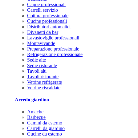
Cappe professionali
Carrelli servizio
Cottura professionale
Cucine professionali
Distributori automatici
Divanetti da bar
Lavastoviglie professionali
Montavivande
Preparazione professionale
Refrigerazione professionale
Sedie alte
Sedie ristorante
Tavoli alti
Tavoli ristorante
Vetrine refrigerate
Vetrine riscaldate
Arredo giardino
Amache
Barbecue
Camini da esterno
Carrelli da giardino
Cucine da esterno