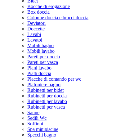
Bidet
Bocche di erogazione
Box doccia
Colonne doccia e bracci doccia
Deviatori
Doccette
Lavabi
Lavatoi
Mobili bagno
Mobili lavabo
Pareti per doccia
Pareti per vasca
Piani lavabo
Piatti doccia
Placche di comando per wc
Plafoniere bagno
Rubinetti per bidet
Rubinetti per doccia
Rubinetti per lavabo
Rubinetti per vasca
Saune
Sedili Wc
Soffioni
Spa minipiscine
Specchi bagno