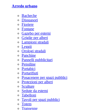
Arredo urbano
Bacheche
Dissuasori
Fioriere
Fontane
Gazebo per esterni
Griglie per alberi
Lampioni stradali
Leggii
Orologi stradali
Panchine
Pannelli pubblicitari
Pensiline
Portabici
Portarifiuti
Posacenere per spazi pubblici
Protezioni per alberi
Sculture
Sedute da esterni
Tabelloni
Tavoli per spazi pubblici
Totem
Transenne