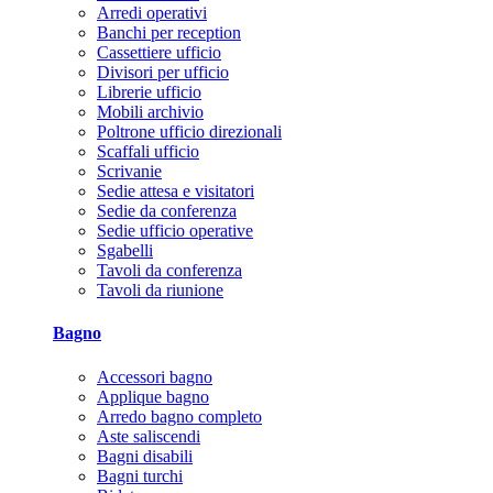
Arredi operativi
Banchi per reception
Cassettiere ufficio
Divisori per ufficio
Librerie ufficio
Mobili archivio
Poltrone ufficio direzionali
Scaffali ufficio
Scrivanie
Sedie attesa e visitatori
Sedie da conferenza
Sedie ufficio operative
Sgabelli
Tavoli da conferenza
Tavoli da riunione
Bagno
Accessori bagno
Applique bagno
Arredo bagno completo
Aste saliscendi
Bagni disabili
Bagni turchi