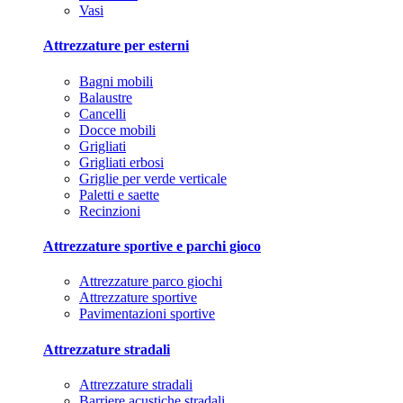
Vasi
Attrezzature per esterni
Bagni mobili
Balaustre
Cancelli
Docce mobili
Grigliati
Grigliati erbosi
Griglie per verde verticale
Paletti e saette
Recinzioni
Attrezzature sportive e parchi gioco
Attrezzature parco giochi
Attrezzature sportive
Pavimentazioni sportive
Attrezzature stradali
Attrezzature stradali
Barriere acustiche stradali