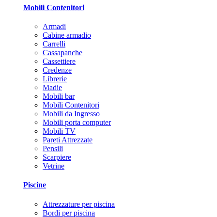
Mobili Contenitori
Armadi
Cabine armadio
Carrelli
Cassapanche
Cassettiere
Credenze
Librerie
Madie
Mobili bar
Mobili Contenitori
Mobili da Ingresso
Mobili porta computer
Mobili TV
Pareti Attrezzate
Pensili
Scarpiere
Vetrine
Piscine
Attrezzature per piscina
Bordi per piscina