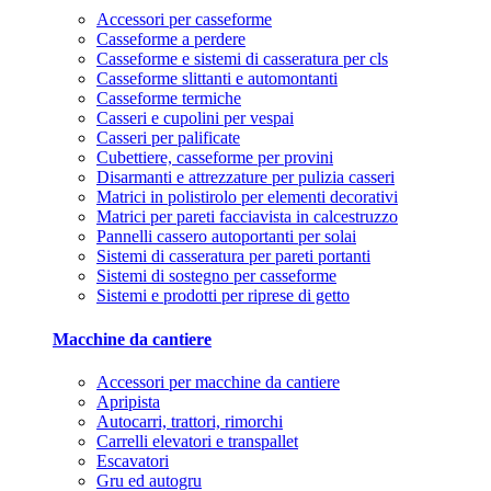
Accessori per casseforme
Casseforme a perdere
Casseforme e sistemi di casseratura per cls
Casseforme slittanti e automontanti
Casseforme termiche
Casseri e cupolini per vespai
Casseri per palificate
Cubettiere, casseforme per provini
Disarmanti e attrezzature per pulizia casseri
Matrici in polistirolo per elementi decorativi
Matrici per pareti facciavista in calcestruzzo
Pannelli cassero autoportanti per solai
Sistemi di casseratura per pareti portanti
Sistemi di sostegno per casseforme
Sistemi e prodotti per riprese di getto
Macchine da cantiere
Accessori per macchine da cantiere
Apripista
Autocarri, trattori, rimorchi
Carrelli elevatori e transpallet
Escavatori
Gru ed autogru