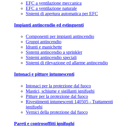
EFC a ventilazione meccanica
EFC a ventilazione naturale
Sistemi di apertura automatica per EFC
Impianti antincendio ed estinguenti
Componenti per impianti antincendio
Gruppi antincendio
Idranti e manichette
Sistemi antincendio a sprinkler
Sistemi antincendio speciali
Sistemi di rilevazione ed allarme antincendio
Intonaci e pitture intumescenti
Intonaci per la protezione dal fuoco
Mastici, schiume e sigillanti ignifughi
Pitture per la protezione dal fuoco
Rivestimenti intumescenti 140505 - Trattamenti
ignifughi
Vernici della protezione dal fuoco
Pareti e controsoffitti ignifughi