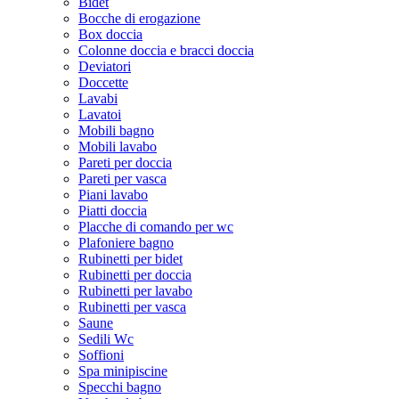
Bidet
Bocche di erogazione
Box doccia
Colonne doccia e bracci doccia
Deviatori
Doccette
Lavabi
Lavatoi
Mobili bagno
Mobili lavabo
Pareti per doccia
Pareti per vasca
Piani lavabo
Piatti doccia
Placche di comando per wc
Plafoniere bagno
Rubinetti per bidet
Rubinetti per doccia
Rubinetti per lavabo
Rubinetti per vasca
Saune
Sedili Wc
Soffioni
Spa minipiscine
Specchi bagno