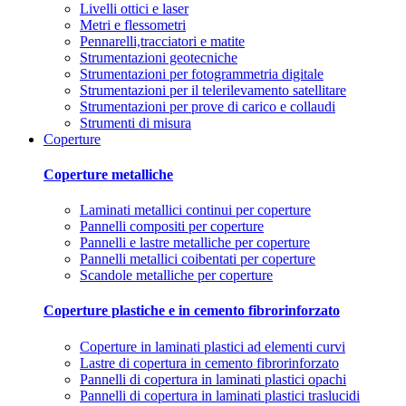
Livelli ottici e laser
Metri e flessometri
Pennarelli,tracciatori e matite
Strumentazioni geotecniche
Strumentazioni per fotogrammetria digitale
Strumentazioni per il telerilevamento satellitare
Strumentazioni per prove di carico e collaudi
Strumenti di misura
Coperture
Coperture metalliche
Laminati metallici continui per coperture
Pannelli compositi per coperture
Pannelli e lastre metalliche per coperture
Pannelli metallici coibentati per coperture
Scandole metalliche per coperture
Coperture plastiche e in cemento fibrorinforzato
Coperture in laminati plastici ad elementi curvi
Lastre di copertura in cemento fibrorinforzato
Pannelli di copertura in laminati plastici opachi
Pannelli di copertura in laminati plastici traslucidi