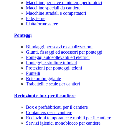
Macchine per cave e miniere, perforatrici
Macchine speciali da cantiere
Macchine stradali e compattatori
Pale, terne
Piattaforme aeree
Ponteggi
Blindaggi per scavi e canalizzazioni
Giunti, fissaggi ed accessori per ponteggi
Ponteggi autosollevanti ed elettrici
Ponteggi e strutture tubolari
Protezioni per ponteggi, teloni
Puntelli
Rete ombreggiante
Trabattelli e scale per cantieri
Recinzioni e box per il cantiere
Box e prefabbricati per il cantiere
Containers per il cantiere
Recinzioni temporanee e mobili per il cantiere
Servizi igienici monoblocco per cantiere