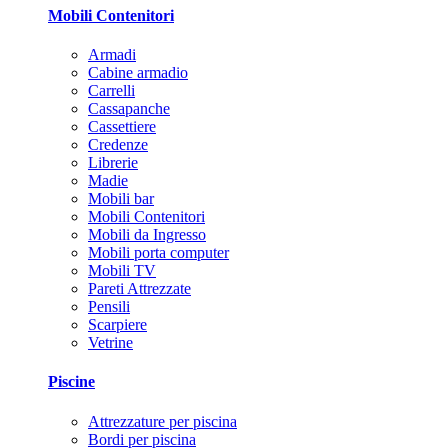
Mobili Contenitori
Armadi
Cabine armadio
Carrelli
Cassapanche
Cassettiere
Credenze
Librerie
Madie
Mobili bar
Mobili Contenitori
Mobili da Ingresso
Mobili porta computer
Mobili TV
Pareti Attrezzate
Pensili
Scarpiere
Vetrine
Piscine
Attrezzature per piscina
Bordi per piscina