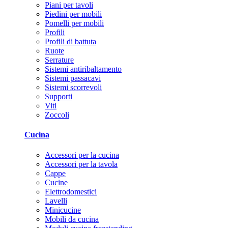
Piani per tavoli
Piedini per mobili
Pomelli per mobili
Profili
Profili di battuta
Ruote
Serrature
Sistemi antiribaltamento
Sistemi passacavi
Sistemi scorrevoli
Supporti
Viti
Zoccoli
Cucina
Accessori per la cucina
Accessori per la tavola
Cappe
Cucine
Elettrodomestici
Lavelli
Minicucine
Mobili da cucina