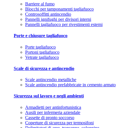
Barriere al fumo
Blocchi per tamponamenti tagliafuoco
Controsoffitti antincendio
Pannelli ignifughi per divisori interni
Pannelli tagliafuoco per rivestimenti esterni
Porte e chiusure tagliafuoco
Porte tagliafuoco
Portoni tagliafuoco
Vetrate tagliafuoco
Scale di sicurezza e antincendio
Scale antincendio metalliche
Scale antincendio prefabbricate in cemento armato
Sicurezza sul lavoro e negli ambienti
Armadietti per antinfortunistica
Ausili per infermeria aziendale
Cassette di pronto soccorso
Coperture di sicurezza per termosifoni
Delimitatori di aree, transenne, colonnine