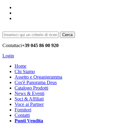
Cerca
Contattaci
+39 045 86 00 920
Login
Home
Chi Siamo
Assetto e Organigramma
Cos'è Panorama Deus
Catalogo Prodotti
News & Eventi
Soci & Affiliati
Voce ai Partner
Fornitori
Contatti
Punti Vendita