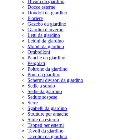
Divani da giardino
Docce esterne
Dondoli da giardino
Fioriere
Gazebo da giardino
Giardini d'inverno
Letti da giardino
Lettini da giardino
Mobili da giardino
Ombrelloni
Panche da giardino
Pergolati
Poltrone da giardino
Pouf da giardino
Schermi divisori da giardino
Sedie a sdraio
Sedie da giardino
Sedute sospese
Serre
Sgabelli da giardino
Strutture per amache
Stufe da esterno
Tappeti per esterni
Tavoli da giardino
Tavolini da giardino