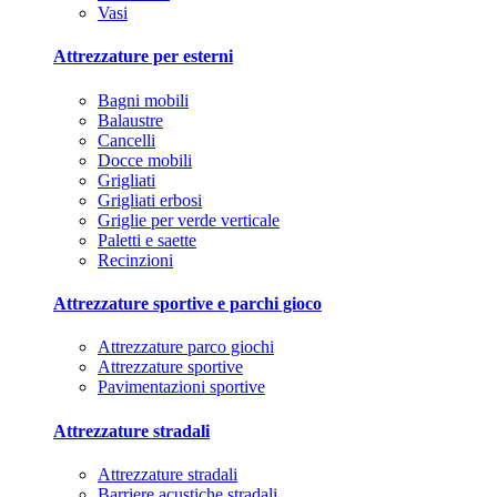
Vasi
Attrezzature per esterni
Bagni mobili
Balaustre
Cancelli
Docce mobili
Grigliati
Grigliati erbosi
Griglie per verde verticale
Paletti e saette
Recinzioni
Attrezzature sportive e parchi gioco
Attrezzature parco giochi
Attrezzature sportive
Pavimentazioni sportive
Attrezzature stradali
Attrezzature stradali
Barriere acustiche stradali