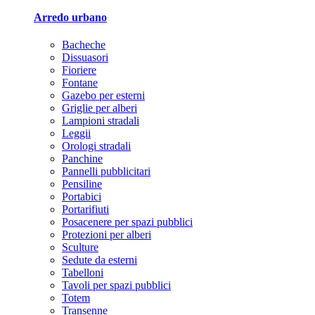
Arredo urbano
Bacheche
Dissuasori
Fioriere
Fontane
Gazebo per esterni
Griglie per alberi
Lampioni stradali
Leggii
Orologi stradali
Panchine
Pannelli pubblicitari
Pensiline
Portabici
Portarifiuti
Posacenere per spazi pubblici
Protezioni per alberi
Sculture
Sedute da esterni
Tabelloni
Tavoli per spazi pubblici
Totem
Transenne