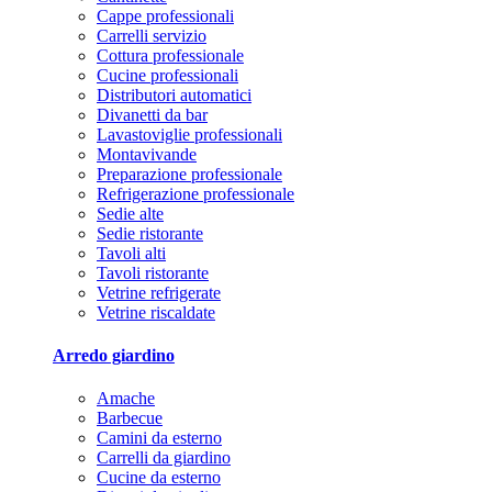
Cappe professionali
Carrelli servizio
Cottura professionale
Cucine professionali
Distributori automatici
Divanetti da bar
Lavastoviglie professionali
Montavivande
Preparazione professionale
Refrigerazione professionale
Sedie alte
Sedie ristorante
Tavoli alti
Tavoli ristorante
Vetrine refrigerate
Vetrine riscaldate
Arredo giardino
Amache
Barbecue
Camini da esterno
Carrelli da giardino
Cucine da esterno