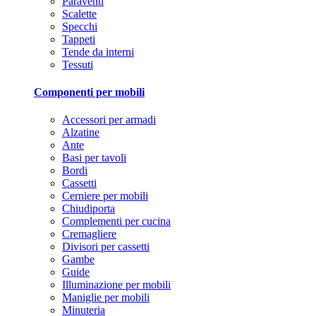
Paraventi
Scalette
Specchi
Tappeti
Tende da interni
Tessuti
Componenti per mobili
Accessori per armadi
Alzatine
Ante
Basi per tavoli
Bordi
Cassetti
Cerniere per mobili
Chiudiporta
Complementi per cucina
Cremagliere
Divisori per cassetti
Gambe
Guide
Illuminazione per mobili
Maniglie per mobili
Minuteria