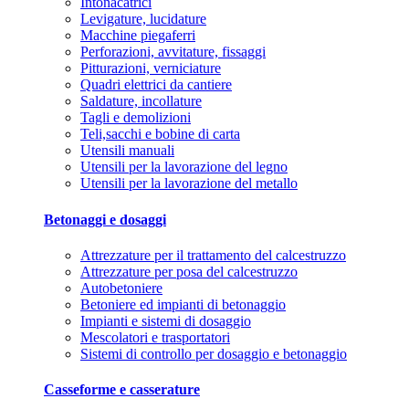
Intonacatrici
Levigature, lucidature
Macchine piegaferri
Perforazioni, avvitature, fissaggi
Pitturazioni, verniciature
Quadri elettrici da cantiere
Saldature, incollature
Tagli e demolizioni
Teli,sacchi e bobine di carta
Utensili manuali
Utensili per la lavorazione del legno
Utensili per la lavorazione del metallo
Betonaggi e dosaggi
Attrezzature per il trattamento del calcestruzzo
Attrezzature per posa del calcestruzzo
Autobetoniere
Betoniere ed impianti di betonaggio
Impianti e sistemi di dosaggio
Mescolatori e trasportatori
Sistemi di controllo per dosaggio e betonaggio
Casseforme e casserature