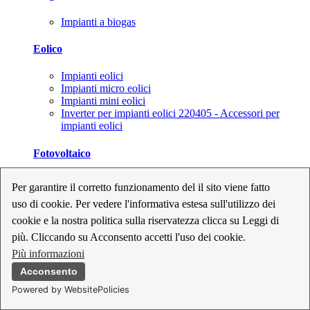
Impianti a biogas
Eolico
Impianti eolici
Impianti micro eolici
Impianti mini eolici
Inverter per impianti eolici 220405 - Accessori per
impianti eolici
Fotovoltaico
Cavi, connettori e sezionatori per impianti fotovoltaici
Per garantire il corretto funzionamento del il sito viene fatto
Inverter per impianti fotovoltaici
uso di cookie. Per vedere l'informativa estesa sull'utilizzo dei
Kit per impianti fotovoltaici
Moduli fotovoltaici
cookie e la nostra politica sulla riservatezza clicca su Leggi di
Sistemi di monitoraggio per impianti fotovoltaici
più. Cliccando su Acconsento accetti l'uso dei cookie.
Strumenti di collaudo e configurazione per impianti
Più informazioni
fotovoltaici
Supporti per impianti fotovoltaici
Acconsento
Powered by WebsitePolicies
Geotermia