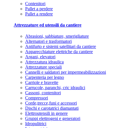
Contenitori
Pallet a perdere
Pallet a rendere
Attrezzature ed utensili da cantiere
Abrasioni, sabbiature, smerigliature
Alternatori e trasformatori
Antifurto e sistemi satellitari da cantiere
Apparecchiature elettriche da cantiere
Argani, elevatori
Attrezzatura idraulica
Attrezzature speciali
Cannelli e saldatori per impermeabilizzazioni
Carpenteria per legno
Carriole e bravette
Carrucole, paranchi, cric idraulici
Cassoni, contenitori
Compressori
Corde,trecce,funi e accessori
Dischi e carotatrici diamantati
Elettroutensili in genere
Gruppi elettrogeni e generatori
Idropulitrici