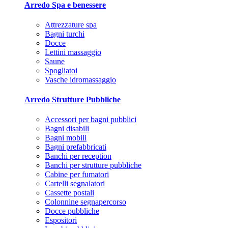
Arredo Spa e benessere
Attrezzature spa
Bagni turchi
Docce
Lettini massaggio
Saune
Spogliatoi
Vasche idromassaggio
Arredo Strutture Pubbliche
Accessori per bagni pubblici
Bagni disabili
Bagni mobili
Bagni prefabbricati
Banchi per reception
Banchi per strutture pubbliche
Cabine per fumatori
Cartelli segnalatori
Cassette postali
Colonnine segnapercorso
Docce pubbliche
Espositori