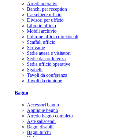
Arredi operativi
Banchi per reception
Cassettiere ufficio
Divisori per ufficio
Librerie ufficio
Mobili archivio
Poltrone ufficio direzionali
Scaffali ufficio
Scrivanie
Sedie attesa e visitatori
Sedie da conferenza
Sedie ufficio operative
Sgabelli
Tavoli da conferenza
Tavoli da riunione
Bagno
Accessori bagno
Applique bagno
Arredo bagno completo
Aste saliscendi
Bagni disabili
Bagni turchi