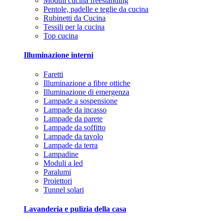
Moduli cucina freestanding
Pentole, padelle e teglie da cucina
Rubinetti da Cucina
Tessili per la cucina
Top cucina
Illuminazione interni
Faretti
Illuminazione a fibre ottiche
Illuminazione di emergenza
Lampade a sospensione
Lampade da incasso
Lampade da parete
Lampade da soffitto
Lampade da tavolo
Lampade da terra
Lampadine
Moduli a led
Paralumi
Proiettori
Tunnel solari
Lavanderia e pulizia della casa