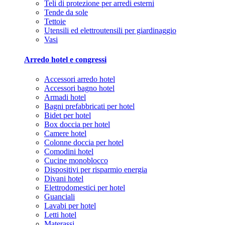
Teli di protezione per arredi esterni
Tende da sole
Tettoie
Utensili ed elettroutensili per giardinaggio
Vasi
Arredo hotel e congressi
Accessori arredo hotel
Accessori bagno hotel
Armadi hotel
Bagni prefabbricati per hotel
Bidet per hotel
Box doccia per hotel
Camere hotel
Colonne doccia per hotel
Comodini hotel
Cucine monoblocco
Dispositivi per risparmio energia
Divani hotel
Elettrodomestici per hotel
Guanciali
Lavabi per hotel
Letti hotel
Materassi