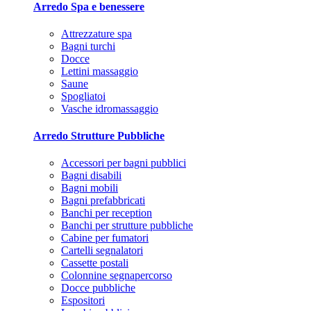
Arredo Spa e benessere
Attrezzature spa
Bagni turchi
Docce
Lettini massaggio
Saune
Spogliatoi
Vasche idromassaggio
Arredo Strutture Pubbliche
Accessori per bagni pubblici
Bagni disabili
Bagni mobili
Bagni prefabbricati
Banchi per reception
Banchi per strutture pubbliche
Cabine per fumatori
Cartelli segnalatori
Cassette postali
Colonnine segnapercorso
Docce pubbliche
Espositori