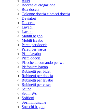
Bidet
Bocche di erogazione
Box doccia
Colonne doccia e bracci doccia
Deviatori
Doccette
Lavabi
Lavatoi
Mobili bagno
Mobili lavabo
Pareti per doccia
Pareti per vasca
Piani lavabo
Piatti doccia
Placche di comando per wc
Plafoniere bagno
Rubinetti per bidet
Rubinetti per doccia
Rubinetti per lavabo
Rubinetti per vasca
Saune
Sedili Wc
Soffioni
Spa minipiscine
Specchi bagno