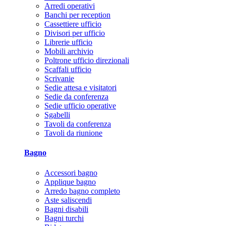
Arredi operativi
Banchi per reception
Cassettiere ufficio
Divisori per ufficio
Librerie ufficio
Mobili archivio
Poltrone ufficio direzionali
Scaffali ufficio
Scrivanie
Sedie attesa e visitatori
Sedie da conferenza
Sedie ufficio operative
Sgabelli
Tavoli da conferenza
Tavoli da riunione
Bagno
Accessori bagno
Applique bagno
Arredo bagno completo
Aste saliscendi
Bagni disabili
Bagni turchi