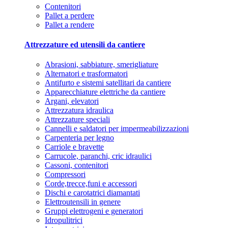
Contenitori
Pallet a perdere
Pallet a rendere
Attrezzature ed utensili da cantiere
Abrasioni, sabbiature, smerigliature
Alternatori e trasformatori
Antifurto e sistemi satellitari da cantiere
Apparecchiature elettriche da cantiere
Argani, elevatori
Attrezzatura idraulica
Attrezzature speciali
Cannelli e saldatori per impermeabilizzazioni
Carpenteria per legno
Carriole e bravette
Carrucole, paranchi, cric idraulici
Cassoni, contenitori
Compressori
Corde,trecce,funi e accessori
Dischi e carotatrici diamantati
Elettroutensili in genere
Gruppi elettrogeni e generatori
Idropulitrici