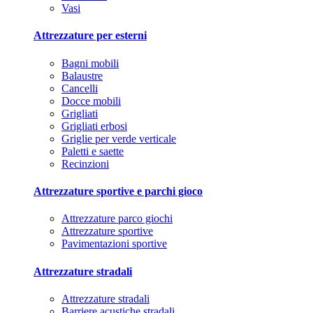
Vasi
Attrezzature per esterni
Bagni mobili
Balaustre
Cancelli
Docce mobili
Grigliati
Grigliati erbosi
Griglie per verde verticale
Paletti e saette
Recinzioni
Attrezzature sportive e parchi gioco
Attrezzature parco giochi
Attrezzature sportive
Pavimentazioni sportive
Attrezzature stradali
Attrezzature stradali
Barriere acustiche stradali