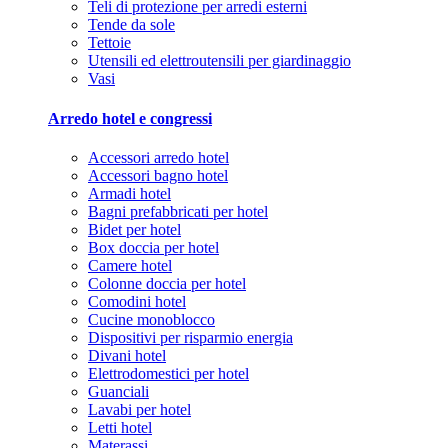
Teli di protezione per arredi esterni
Tende da sole
Tettoie
Utensili ed elettroutensili per giardinaggio
Vasi
Arredo hotel e congressi
Accessori arredo hotel
Accessori bagno hotel
Armadi hotel
Bagni prefabbricati per hotel
Bidet per hotel
Box doccia per hotel
Camere hotel
Colonne doccia per hotel
Comodini hotel
Cucine monoblocco
Dispositivi per risparmio energia
Divani hotel
Elettrodomestici per hotel
Guanciali
Lavabi per hotel
Letti hotel
Materassi