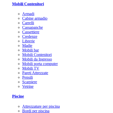
Mobili Contenitori
Armadi
Cabine armadio
Carrelli
Cassapanche
Cassettiere
Credenze
Librerie
Madie
Mobili bar
Mobili Contenitori
Mobili da Ingresso
Mobili porta computer
Mobili TV
Pareti Attrezzate
Pensili
Scarpiere
Vetrine
Piscine
Attrezzature per piscina
Bordi per piscina