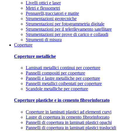
Livelli ottici e laser
Metri e flessometri
Pennarelli,tracciatori e matite
Strumentazioni geotecniche
Strumentazioni per fotogrammetria digitale
Strumentazioni per il telerilevamento satellitare
Strumentazioni per prove di carico e collaudi
Strumenti di misura
Coperture
Coperture metalliche
Laminati metallici continui per coperture
Pannelli compositi per coperture
Pannelli e lastre metalliche per coperture
Pannelli metallici coibentati per coperture
Scandole metalliche per coperture
Coperture plastiche e in cemento fibrorinforzato
Coperture in laminati plastici ad elementi curvi
Lastre di copertura in cemento fibrorinforzato
Pannelli di copertura in laminati plastici opachi
Pannelli di copertura in laminati plastici traslucidi