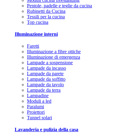
Moduli cucina freestanding
Pentole, padelle e teglie da cucina
Rubinetti da Cucina
Tessili per la cucina
Top cucina
Illuminazione interni
Faretti
Illuminazione a fibre ottiche
Illuminazione di emergenza
Lampade a sospensione
Lampade da incasso
Lampade da parete
Lampade da soffitto
Lampade da tavolo
Lampade da terra
Lampadine
Moduli a led
Paralumi
Proiettori
Tunnel solari
Lavanderia e pulizia della casa