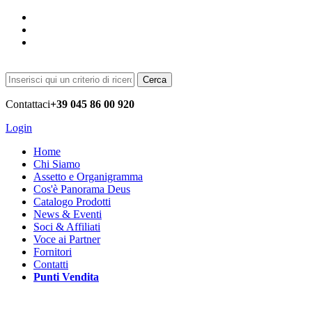
Cerca
Contattaci
+39 045 86 00 920
Login
Home
Chi Siamo
Assetto e Organigramma
Cos'è Panorama Deus
Catalogo Prodotti
News & Eventi
Soci & Affiliati
Voce ai Partner
Fornitori
Contatti
Punti Vendita