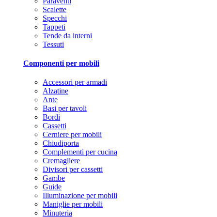
Paraventi
Scalette
Specchi
Tappeti
Tende da interni
Tessuti
Componenti per mobili
Accessori per armadi
Alzatine
Ante
Basi per tavoli
Bordi
Cassetti
Cerniere per mobili
Chiudiporta
Complementi per cucina
Cremagliere
Divisori per cassetti
Gambe
Guide
Illuminazione per mobili
Maniglie per mobili
Minuteria