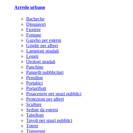
Arredo urbano
Bacheche
Dissuasori
Fioriere
Fontane
Gazebo per esterni
Griglie per alberi
Lampioni stradali
Leggii
Orologi stradali
Panchine
Pannelli pubblicitari
Pensiline
Portabici
Portarifiuti
Posacenere per spazi pubblici
Protezioni per alberi
Sculture
Sedute da esterni
Tabelloni
Tavoli per spazi pubblici
Totem
Transenne