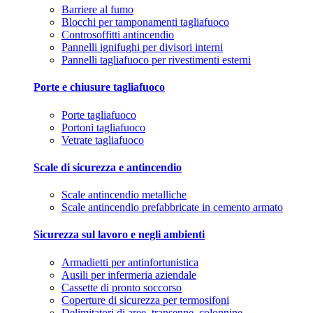
Barriere al fumo
Blocchi per tamponamenti tagliafuoco
Controsoffitti antincendio
Pannelli ignifughi per divisori interni
Pannelli tagliafuoco per rivestimenti esterni
Porte e chiusure tagliafuoco
Porte tagliafuoco
Portoni tagliafuoco
Vetrate tagliafuoco
Scale di sicurezza e antincendio
Scale antincendio metalliche
Scale antincendio prefabbricate in cemento armato
Sicurezza sul lavoro e negli ambienti
Armadietti per antinfortunistica
Ausili per infermeria aziendale
Cassette di pronto soccorso
Coperture di sicurezza per termosifoni
Delimitatori di aree, transenne, colonnine