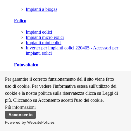
Impianti a biogas
Eolico
Impianti eolici
Impianti micro eolici
Impianti mini eolici
Inverter per impianti eolici 220405 - Accessori per
impianti eolici
Fotovoltaico
Cavi, connettori e sezionatori per impianti fotovoltaici
Per garantire il corretto funzionamento del il sito viene fatto
Inverter per impianti fotovoltaici
uso di cookie. Per vedere l'informativa estesa sull'utilizzo dei
Kit per impianti fotovoltaici
Moduli fotovoltaici
cookie e la nostra politica sulla riservatezza clicca su Leggi di
Sistemi di monitoraggio per impianti fotovoltaici
più. Cliccando su Acconsento accetti l'uso dei cookie.
Strumenti di collaudo e configurazione per impianti
Più informazioni
fotovoltaici
Supporti per impianti fotovoltaici
Acconsento
Powered by WebsitePolicies
Geotermia