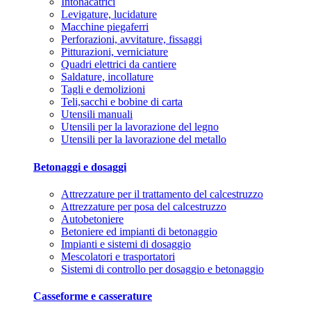
Intonacatrici
Levigature, lucidature
Macchine piegaferri
Perforazioni, avvitature, fissaggi
Pitturazioni, verniciature
Quadri elettrici da cantiere
Saldature, incollature
Tagli e demolizioni
Teli,sacchi e bobine di carta
Utensili manuali
Utensili per la lavorazione del legno
Utensili per la lavorazione del metallo
Betonaggi e dosaggi
Attrezzature per il trattamento del calcestruzzo
Attrezzature per posa del calcestruzzo
Autobetoniere
Betoniere ed impianti di betonaggio
Impianti e sistemi di dosaggio
Mescolatori e trasportatori
Sistemi di controllo per dosaggio e betonaggio
Casseforme e casserature