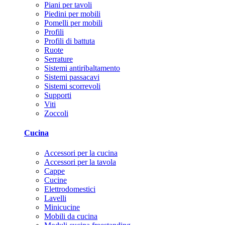
Piani per tavoli
Piedini per mobili
Pomelli per mobili
Profili
Profili di battuta
Ruote
Serrature
Sistemi antiribaltamento
Sistemi passacavi
Sistemi scorrevoli
Supporti
Viti
Zoccoli
Cucina
Accessori per la cucina
Accessori per la tavola
Cappe
Cucine
Elettrodomestici
Lavelli
Minicucine
Mobili da cucina