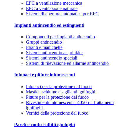
EFC a ventilazione meccanica
EFC a ventilazione naturale
Sistemi di apertura automatica per EFC
Impianti antincendio ed estinguenti
Componenti per impianti antincendio
Gruppi antincendio
Idranti e manichette
Sistemi antincendio a sprinkler
Sistemi antincendio speciali
Sistemi di rilevazione ed allarme antincendio
Intonaci e pitture intumescenti
Intonaci per la protezione dal fuoco
Mastici, schiume e sigillanti ignifughi
Pitture per la protezione dal fuoco
Rivestimenti intumescenti 140505 - Trattamenti
ignifughi
Vernici della protezione dal fuoco
Pareti e controsoffitti ignifughi