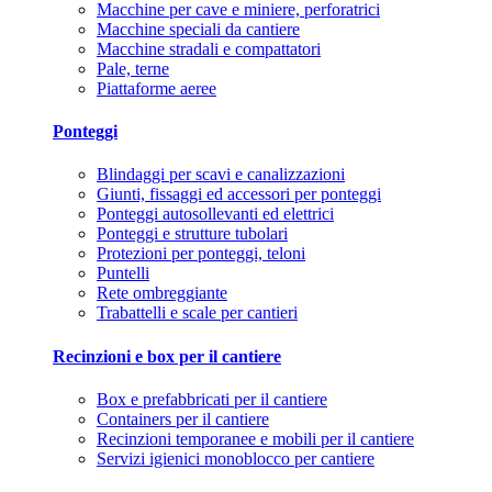
Macchine per cave e miniere, perforatrici
Macchine speciali da cantiere
Macchine stradali e compattatori
Pale, terne
Piattaforme aeree
Ponteggi
Blindaggi per scavi e canalizzazioni
Giunti, fissaggi ed accessori per ponteggi
Ponteggi autosollevanti ed elettrici
Ponteggi e strutture tubolari
Protezioni per ponteggi, teloni
Puntelli
Rete ombreggiante
Trabattelli e scale per cantieri
Recinzioni e box per il cantiere
Box e prefabbricati per il cantiere
Containers per il cantiere
Recinzioni temporanee e mobili per il cantiere
Servizi igienici monoblocco per cantiere