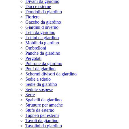
Divani da giardino
Docce esterne
Dondoli da giardino
Fioriere
Gazebo da giardino
Giardini d'inverno
Letti da giardino
Lettini da giardino
Mobili da giardino
Ombrelloni
Panche da giardino
Pergolati
Poltrone da giardino
Pouf da giardino
Schermi divisori da giardino
Sedie a sdraio
Sedie da giardino
Sedute sospese
Serre
Sgabelli da giardino
Strutture per amache
Stufe da esterno
Tappeti per esterni
Tavoli da giardino
Tavolini da giardino