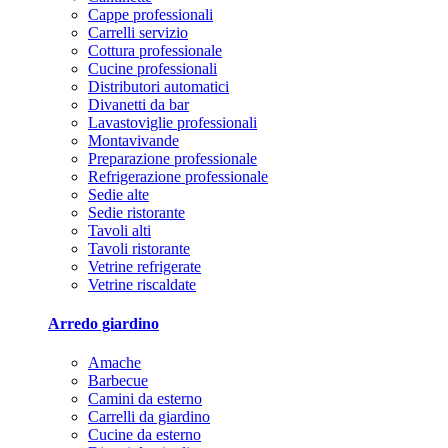
Cappe professionali
Carrelli servizio
Cottura professionale
Cucine professionali
Distributori automatici
Divanetti da bar
Lavastoviglie professionali
Montavivande
Preparazione professionale
Refrigerazione professionale
Sedie alte
Sedie ristorante
Tavoli alti
Tavoli ristorante
Vetrine refrigerate
Vetrine riscaldate
Arredo giardino
Amache
Barbecue
Camini da esterno
Carrelli da giardino
Cucine da esterno