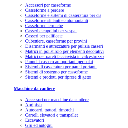
Accessori per casseforme
Casseforme a perdere
Casseforme e sistemi di casseratura per cls
Casseforme slittanti e automontanti
Casseforme termiche
Casseri e cupolini per vespai
Casseri per palificate
Cubettiere, casseforme per provini
Disarmanti e attrezzature per pulizia casseri
Matrici in polistirolo per elementi decorativi
Matrici per pareti facciavista in calcestruzzo
Pannelli cassero autoportanti per solai
Sistemi di casseratura per pareti portanti
Sistemi di sostegno per casseforme
Sistemi e prodotti per riprese di getto
Macchine da cantiere
Accessori per macchine da cantiere
Apripista
Autocarri, trattori, rimorchi
Carrelli elevatori e transpallet
Escavatori
Gru ed autogru