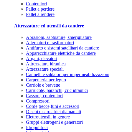
Contenitori
Pallet a perdere
Pallet a rendere
Attrezzature ed utensili da cantiere
Abrasioni, sabbiature, smerigliature
Alternatori e trasformatori
Antifurto e sistemi satellitari da cantiere
Apparecchiature elettriche da cantiere
Argani, elevatori
Attrezzatura idraulica
Attrezzature speciali
Cannelli e saldatori per impermeabilizzazioni
Carpenteria per legno
Carriole e bravette
Carrucole, paranchi, cric idraulici
Cassoni, contenitori
Compressori
Corde,trecce,funi e accessori
Dischi e carotatrici diamantati
Elettroutensili in genere
Gruppi elettrogeni e generatori
Idropulitrici