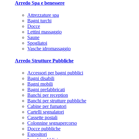
Arredo Spa e benessere
Attrezzature spa
Bagni turchi
Docce
Lettini massaggio
Saune
Spogliatoi
Vasche idromassaggio
Arredo Strutture Pubbliche
Accessori per bagni pubblici
Bagni disabili
Bagni mobili
Bagni prefabbricati
Banchi per reception
Banchi per strutture pubbliche
Cabine per fumatori
Cartelli segnalatori
Cassette postali
Colonnine segnapercorso
Docce pubbliche
Espositori