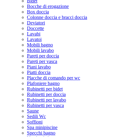
Bidet
Bocche di erogazione
Box doccia
Colonne doccia e bracci doccia
Deviatori
Doccette
Lavabi
Lavatoi
Mobili bagno
Mobili lavabo
Pareti per doccia
Pareti per vasca
Piani lavabo
Piatti doccia
Placche di comando per wc
Plafoniere bagno
Rubinetti per bidet
Rubinetti per doccia
Rubinetti per lavabo
Rubinetti per vasca
Saune
Sedili Wc
Soffioni
Spa minipiscine
Specchi bagno