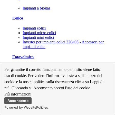
Impianti a biogas
Eolico
Impianti eolici
Impianti micro eolici
Impianti mini eolici
Inverter per impianti eolici 220405 - Accessori per
impianti eolici
Fotovoltaico
Cavi, connettori e sezionatori per impianti fotovoltaici
Per garantire il corretto funzionamento del il sito viene fatto
Inverter per impianti fotovoltaici
uso di cookie. Per vedere l'informativa estesa sull'utilizzo dei
Kit per impianti fotovoltaici
Moduli fotovoltaici
cookie e la nostra politica sulla riservatezza clicca su Leggi di
Sistemi di monitoraggio per impianti fotovoltaici
più. Cliccando su Acconsento accetti l'uso dei cookie.
Strumenti di collaudo e configurazione per impianti
Più informazioni
fotovoltaici
Supporti per impianti fotovoltaici
Acconsento
Powered by WebsitePolicies
Geotermia