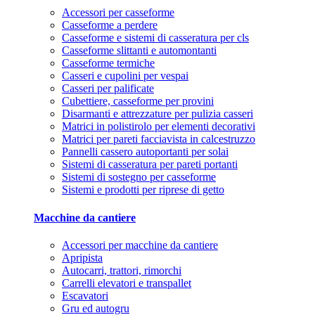
Accessori per casseforme
Casseforme a perdere
Casseforme e sistemi di casseratura per cls
Casseforme slittanti e automontanti
Casseforme termiche
Casseri e cupolini per vespai
Casseri per palificate
Cubettiere, casseforme per provini
Disarmanti e attrezzature per pulizia casseri
Matrici in polistirolo per elementi decorativi
Matrici per pareti facciavista in calcestruzzo
Pannelli cassero autoportanti per solai
Sistemi di casseratura per pareti portanti
Sistemi di sostegno per casseforme
Sistemi e prodotti per riprese di getto
Macchine da cantiere
Accessori per macchine da cantiere
Apripista
Autocarri, trattori, rimorchi
Carrelli elevatori e transpallet
Escavatori
Gru ed autogru