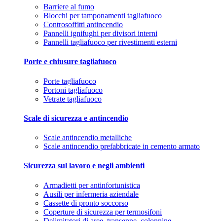
Barriere al fumo
Blocchi per tamponamenti tagliafuoco
Controsoffitti antincendio
Pannelli ignifughi per divisori interni
Pannelli tagliafuoco per rivestimenti esterni
Porte e chiusure tagliafuoco
Porte tagliafuoco
Portoni tagliafuoco
Vetrate tagliafuoco
Scale di sicurezza e antincendio
Scale antincendio metalliche
Scale antincendio prefabbricate in cemento armato
Sicurezza sul lavoro e negli ambienti
Armadietti per antinfortunistica
Ausili per infermeria aziendale
Cassette di pronto soccorso
Coperture di sicurezza per termosifoni
Delimitatori di aree, transenne, colonnine