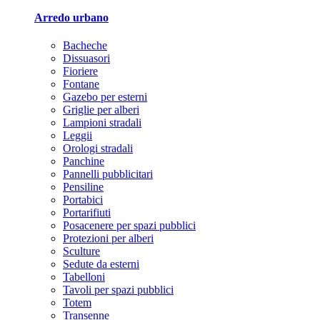
Arredo urbano
Bacheche
Dissuasori
Fioriere
Fontane
Gazebo per esterni
Griglie per alberi
Lampioni stradali
Leggii
Orologi stradali
Panchine
Pannelli pubblicitari
Pensiline
Portabici
Portarifiuti
Posacenere per spazi pubblici
Protezioni per alberi
Sculture
Sedute da esterni
Tabelloni
Tavoli per spazi pubblici
Totem
Transenne