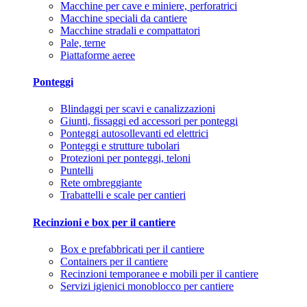
Macchine per cave e miniere, perforatrici
Macchine speciali da cantiere
Macchine stradali e compattatori
Pale, terne
Piattaforme aeree
Ponteggi
Blindaggi per scavi e canalizzazioni
Giunti, fissaggi ed accessori per ponteggi
Ponteggi autosollevanti ed elettrici
Ponteggi e strutture tubolari
Protezioni per ponteggi, teloni
Puntelli
Rete ombreggiante
Trabattelli e scale per cantieri
Recinzioni e box per il cantiere
Box e prefabbricati per il cantiere
Containers per il cantiere
Recinzioni temporanee e mobili per il cantiere
Servizi igienici monoblocco per cantiere