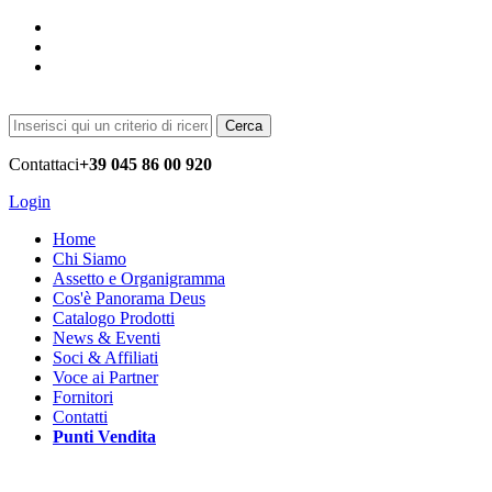
Cerca
Contattaci
+39 045 86 00 920
Login
Home
Chi Siamo
Assetto e Organigramma
Cos'è Panorama Deus
Catalogo Prodotti
News & Eventi
Soci & Affiliati
Voce ai Partner
Fornitori
Contatti
Punti Vendita