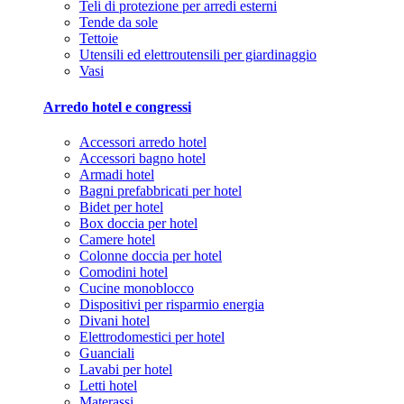
Teli di protezione per arredi esterni
Tende da sole
Tettoie
Utensili ed elettroutensili per giardinaggio
Vasi
Arredo hotel e congressi
Accessori arredo hotel
Accessori bagno hotel
Armadi hotel
Bagni prefabbricati per hotel
Bidet per hotel
Box doccia per hotel
Camere hotel
Colonne doccia per hotel
Comodini hotel
Cucine monoblocco
Dispositivi per risparmio energia
Divani hotel
Elettrodomestici per hotel
Guanciali
Lavabi per hotel
Letti hotel
Materassi