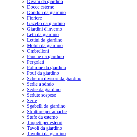
Divani da giardino
Docce esterne
Dondoli da giardino
Fioriere
Gazebo da giardino
Giardini d'inverno
Letti da giardino
Lettini da giardino
Mobili da giardino
Ombrelloni
Panche da giardino
Pergolati
Poltrone da giardino
Pouf da giardino
Schermi divisori da giardino
Sedie a sdraio
Sedie da giardino
Sedute sospese
Serre
Sgabelli da giardino
Strutture per amache
Stufe da esterno
Tappeti per esterni
Tavoli da giardino
Tavolini da giardino