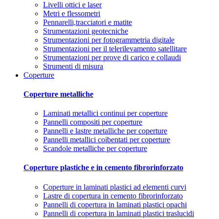
Livelli ottici e laser
Metri e flessometri
Pennarelli,tracciatori e matite
Strumentazioni geotecniche
Strumentazioni per fotogrammetria digitale
Strumentazioni per il telerilevamento satellitare
Strumentazioni per prove di carico e collaudi
Strumenti di misura
Coperture
Coperture metalliche
Laminati metallici continui per coperture
Pannelli compositi per coperture
Pannelli e lastre metalliche per coperture
Pannelli metallici coibentati per coperture
Scandole metalliche per coperture
Coperture plastiche e in cemento fibrorinforzato
Coperture in laminati plastici ad elementi curvi
Lastre di copertura in cemento fibrorinforzato
Pannelli di copertura in laminati plastici opachi
Pannelli di copertura in laminati plastici traslucidi