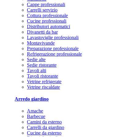
Cappe professionali
Carrelli servizio
Cottura professionale
Cucine professionali
Distributori automatici
Divanetti da bar
Lavastoviglie professionali
Montavivande
Preparazione professionale
Refrigerazione professionale
Sedie alte
Sedie ristorante
Tavoli alti
Tavoli ristorante
Vetrine refrigerate
Vetrine riscaldate
Arredo giardino
Amache
Barbecue
Camini da esterno
Carrelli da giardino
Cucine da esterno