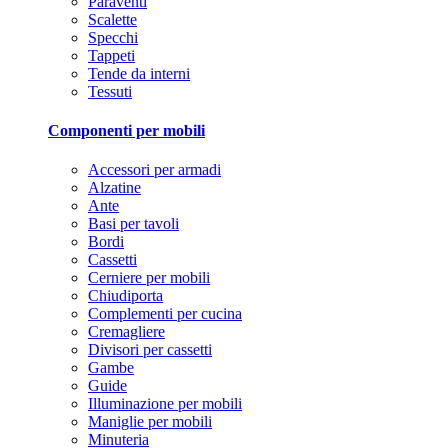
Paraventi
Scalette
Specchi
Tappeti
Tende da interni
Tessuti
Componenti per mobili
Accessori per armadi
Alzatine
Ante
Basi per tavoli
Bordi
Cassetti
Cerniere per mobili
Chiudiporta
Complementi per cucina
Cremagliere
Divisori per cassetti
Gambe
Guide
Illuminazione per mobili
Maniglie per mobili
Minuteria