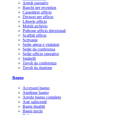
Arredi operativi
Banchi per reception
Cassettiere ufficio
Divisori per ufficio
Librerie ufficio
Mobili archivio
Poltrone ufficio direzionali
Scaffali ufficio
Scrivanie
Sedie attesa e visitatori
Sedie da conferenza
Sedie ufficio operative
Sgabelli
Tavoli da conferenza
Tavoli da riunione
Bagno
Accessori bagno
Applique bagno
Arredo bagno completo
Aste saliscendi
Bagni disabili
Bagni turchi