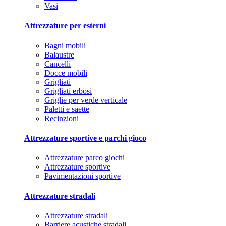
Vasi
Attrezzature per esterni
Bagni mobili
Balaustre
Cancelli
Docce mobili
Grigliati
Grigliati erbosi
Griglie per verde verticale
Paletti e saette
Recinzioni
Attrezzature sportive e parchi gioco
Attrezzature parco giochi
Attrezzature sportive
Pavimentazioni sportive
Attrezzature stradali
Attrezzature stradali
Barriere acustiche stradali