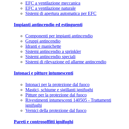
EFC a ventilazione meccanica
EFC a ventilazione naturale
Sistemi di apertura automatica per EFC
Impianti antincendio ed estinguenti
Componenti per impianti antincendio
Gruppi antincendio
Idranti e manichette
Sistemi antincendio a sprinkler
Sistemi antincendio speciali
Sistemi di rilevazione ed allarme antincendio
Intonaci e pitture intumescenti
Intonaci per la protezione dal fuoco
Mastici, schiume e sigillanti ignifughi
Pitture per la protezione dal fuoco
Rivestimenti intumescenti 140505 - Trattamenti
ignifughi
Vernici della protezione dal fuoco
Pareti e controsoffitti ignifughi