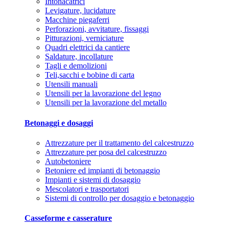
Intonacatrici
Levigature, lucidature
Macchine piegaferri
Perforazioni, avvitature, fissaggi
Pitturazioni, verniciature
Quadri elettrici da cantiere
Saldature, incollature
Tagli e demolizioni
Teli,sacchi e bobine di carta
Utensili manuali
Utensili per la lavorazione del legno
Utensili per la lavorazione del metallo
Betonaggi e dosaggi
Attrezzature per il trattamento del calcestruzzo
Attrezzature per posa del calcestruzzo
Autobetoniere
Betoniere ed impianti di betonaggio
Impianti e sistemi di dosaggio
Mescolatori e trasportatori
Sistemi di controllo per dosaggio e betonaggio
Casseforme e casserature