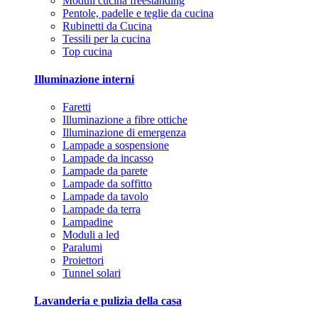
Moduli cucina freestanding
Pentole, padelle e teglie da cucina
Rubinetti da Cucina
Tessili per la cucina
Top cucina
Illuminazione interni
Faretti
Illuminazione a fibre ottiche
Illuminazione di emergenza
Lampade a sospensione
Lampade da incasso
Lampade da parete
Lampade da soffitto
Lampade da tavolo
Lampade da terra
Lampadine
Moduli a led
Paralumi
Proiettori
Tunnel solari
Lavanderia e pulizia della casa