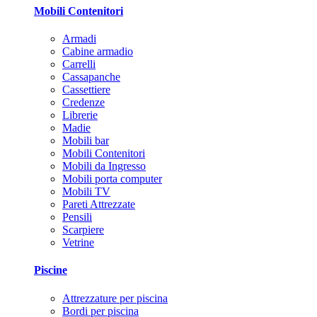
Mobili Contenitori
Armadi
Cabine armadio
Carrelli
Cassapanche
Cassettiere
Credenze
Librerie
Madie
Mobili bar
Mobili Contenitori
Mobili da Ingresso
Mobili porta computer
Mobili TV
Pareti Attrezzate
Pensili
Scarpiere
Vetrine
Piscine
Attrezzature per piscina
Bordi per piscina