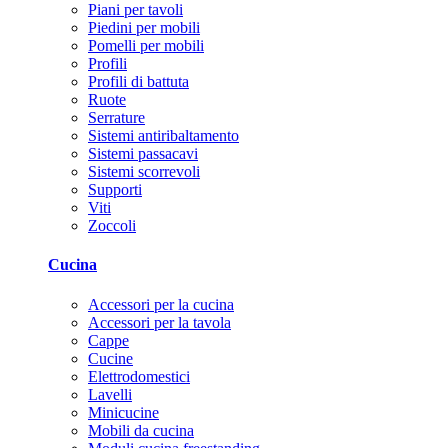
Piani per tavoli
Piedini per mobili
Pomelli per mobili
Profili
Profili di battuta
Ruote
Serrature
Sistemi antiribaltamento
Sistemi passacavi
Sistemi scorrevoli
Supporti
Viti
Zoccoli
Cucina
Accessori per la cucina
Accessori per la tavola
Cappe
Cucine
Elettrodomestici
Lavelli
Minicucine
Mobili da cucina