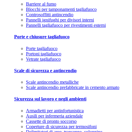
Barriere al fumo
Blocchi per tamponamenti tagliafuoco
Controsoffitti antincendio
Pannelli ignifughi per divisori interni
Pannelli tagliafuoco per rivestimenti esterni
Porte e chiusure tagliafuoco
Porte tagliafuoco
Portoni tagliafuoco
Vetrate tagliafuoco
Scale di sicurezza e antincendio
Scale antincendio metalliche
Scale antincendio prefabbricate in cemento armato
Sicurezza sul lavoro e negli ambienti
Armadietti per antinfortunistica
Ausili per infermeria aziendale
Cassette di pronto soccorso
Coperture di sicurezza per termosifoni
Delimitatori di aree, transenne, colonnine