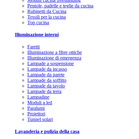
Moduli cucina freestanding
Pentole, padelle e teglie da cucina
Rubinetti da Cucina
Tessili per la cucina
Top cucina
Illuminazione interni
Faretti
Illuminazione a fibre ottiche
Illuminazione di emergenza
Lampade a sospensione
Lampade da incasso
Lampade da parete
Lampade da soffitto
Lampade da tavolo
Lampade da terra
Lampadine
Moduli a led
Paralumi
Proiettori
Tunnel solari
Lavanderia e pulizia della casa