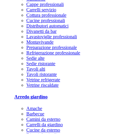
Cappe professionali
Carrelli servizio
Cottura professionale
Cucine professionali
Distributori automatici
Divanetti da bar
Lavastoviglie professionali
Montavivande
Preparazione professionale
Refrigerazione professionale
Sedie alte
Sedie ristorante
Tavoli alti
Tavoli ristorante
Vetrine refrigerate
Vetrine riscaldate
Arredo giardino
Amache
Barbecue
Camini da esterno
Carrelli da giardino
Cucine da esterno