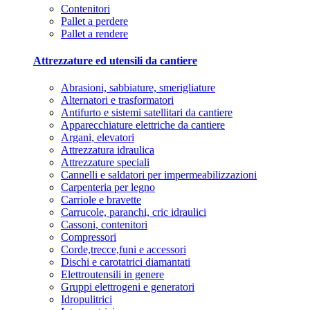
Contenitori
Pallet a perdere
Pallet a rendere
Attrezzature ed utensili da cantiere
Abrasioni, sabbiature, smerigliature
Alternatori e trasformatori
Antifurto e sistemi satellitari da cantiere
Apparecchiature elettriche da cantiere
Argani, elevatori
Attrezzatura idraulica
Attrezzature speciali
Cannelli e saldatori per impermeabilizzazioni
Carpenteria per legno
Carriole e bravette
Carrucole, paranchi, cric idraulici
Cassoni, contenitori
Compressori
Corde,trecce,funi e accessori
Dischi e carotatrici diamantati
Elettroutensili in genere
Gruppi elettrogeni e generatori
Idropulitrici