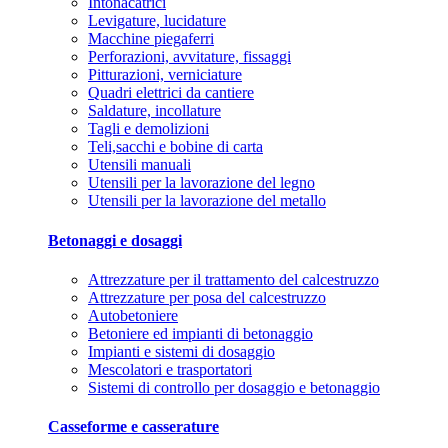
Intonacatrici
Levigature, lucidature
Macchine piegaferri
Perforazioni, avvitature, fissaggi
Pitturazioni, verniciature
Quadri elettrici da cantiere
Saldature, incollature
Tagli e demolizioni
Teli,sacchi e bobine di carta
Utensili manuali
Utensili per la lavorazione del legno
Utensili per la lavorazione del metallo
Betonaggi e dosaggi
Attrezzature per il trattamento del calcestruzzo
Attrezzature per posa del calcestruzzo
Autobetoniere
Betoniere ed impianti di betonaggio
Impianti e sistemi di dosaggio
Mescolatori e trasportatori
Sistemi di controllo per dosaggio e betonaggio
Casseforme e casserature