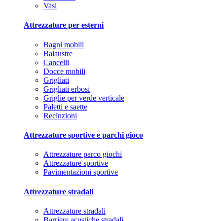
Vasi
Attrezzature per esterni
Bagni mobili
Balaustre
Cancelli
Docce mobili
Grigliati
Grigliati erbosi
Griglie per verde verticale
Paletti e saette
Recinzioni
Attrezzature sportive e parchi gioco
Attrezzature parco giochi
Attrezzature sportive
Pavimentazioni sportive
Attrezzature stradali
Attrezzature stradali
Barriere acustiche stradali