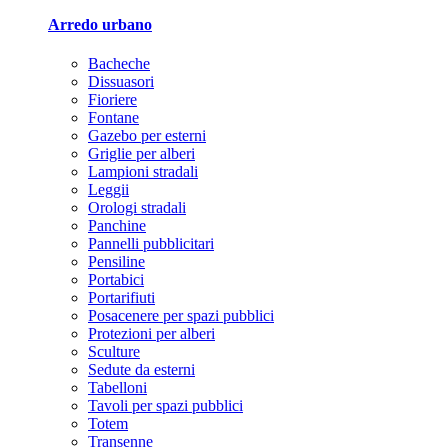
Arredo urbano
Bacheche
Dissuasori
Fioriere
Fontane
Gazebo per esterni
Griglie per alberi
Lampioni stradali
Leggii
Orologi stradali
Panchine
Pannelli pubblicitari
Pensiline
Portabici
Portarifiuti
Posacenere per spazi pubblici
Protezioni per alberi
Sculture
Sedute da esterni
Tabelloni
Tavoli per spazi pubblici
Totem
Transenne