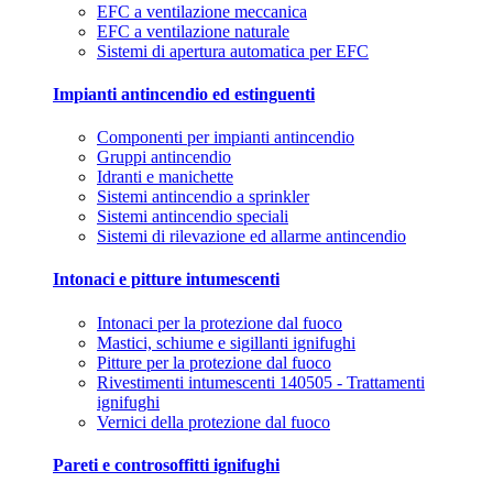
EFC a ventilazione meccanica
EFC a ventilazione naturale
Sistemi di apertura automatica per EFC
Impianti antincendio ed estinguenti
Componenti per impianti antincendio
Gruppi antincendio
Idranti e manichette
Sistemi antincendio a sprinkler
Sistemi antincendio speciali
Sistemi di rilevazione ed allarme antincendio
Intonaci e pitture intumescenti
Intonaci per la protezione dal fuoco
Mastici, schiume e sigillanti ignifughi
Pitture per la protezione dal fuoco
Rivestimenti intumescenti 140505 - Trattamenti
ignifughi
Vernici della protezione dal fuoco
Pareti e controsoffitti ignifughi