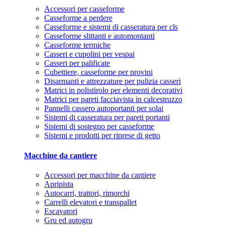
Accessori per casseforme
Casseforme a perdere
Casseforme e sistemi di casseratura per cls
Casseforme slittanti e automontanti
Casseforme termiche
Casseri e cupolini per vespai
Casseri per palificate
Cubettiere, casseforme per provini
Disarmanti e attrezzature per pulizia casseri
Matrici in polistirolo per elementi decorativi
Matrici per pareti facciavista in calcestruzzo
Pannelli cassero autoportanti per solai
Sistemi di casseratura per pareti portanti
Sistemi di sostegno per casseforme
Sistemi e prodotti per riprese di getto
Macchine da cantiere
Accessori per macchine da cantiere
Apripista
Autocarri, trattori, rimorchi
Carrelli elevatori e transpallet
Escavatori
Gru ed autogru