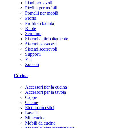
Piani per tavoli
Piedini per mobili
Pomelli per mobili
Profili
Profili di battuta
Ruote
Serrature
Sistemi antiribaltamento
Sistemi passacavi
Sistemi scorrevoli
Supporti
Viti
Zoccoli
Cucina
Accessori per la cucina
Accessori per la tavola
Cappe
Cucine
Elettrodomestici
Lavelli
Minicucine
Mobili da cucina