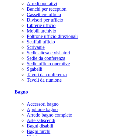
Arredi operativi
Banchi per reception
Cassettiere ufficio
Divisori per ufficio
Librerie ufficio
Mobili archivio
Poltrone ufficio direzionali
Scaffali ufficio
Scrivanie
Sedie attesa e visitatori
Sedie da conferenza
Sedie ufficio operative
Sgabelli
Tavoli da conferenza
Tavoli da riunione
Bagno
Accessori bagno
Applique bagno
Arredo bagno completo
Aste saliscendi
Bagni disabili
Bagni turchi