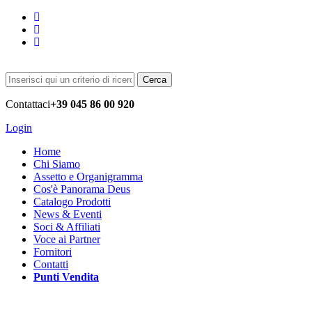
Cerca
Contattaci
+39 045 86 00 920
Login
Home
Chi Siamo
Assetto e Organigramma
Cos'è Panorama Deus
Catalogo Prodotti
News & Eventi
Soci & Affiliati
Voce ai Partner
Fornitori
Contatti
Punti Vendita