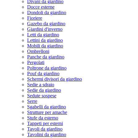
Divani da giardino
Docce esterne
Dondoli da giardino
Fioriere
Gazebo da giardino
Giardini d'inverno
Letti da giardino
Lettini da giardino
Mobili da giardino
Ombrelloni
Panche da giardino
Pergolati
Poltrone da giardino
Pouf da giardino
Schermi divisori da giardino
Sedie a sdraio
Sedie da giardino
Sedute sospese
Serre
Sgabelli da giardino
Strutture per amache
Stufe da esterno
Tappeti per esterni
Tavoli da giardino
Tavolini da giardino