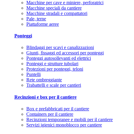
Macchine per cave e miniere, perforatrici
Macchine speciali da cantiere
Macchine stradali e compattatori
Pale, terne
Piattaforme aeree
Ponteggi
Blindaggi per scavi e canalizzazioni
Giunti, fissaggi ed accessori per ponteggi
Ponteggi autosollevanti ed elettrici
Ponteggi e strutture tubolari
Protezioni per ponteggi, teloni
Puntelli
Rete ombreggiante
Trabattelli e scale per cantieri
Recinzioni e box per il cantiere
Box e prefabbricati per il cantiere
Containers per il cantiere
Recinzioni temporanee e mobili per il cantiere
Servizi igienici monoblocco per cantiere