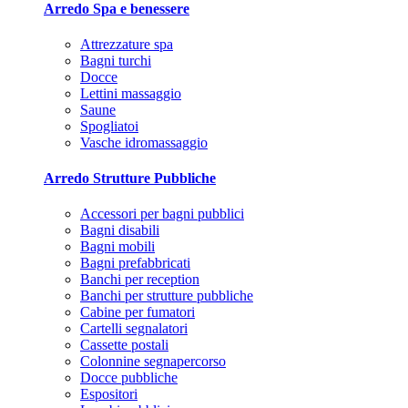
Arredo Spa e benessere
Attrezzature spa
Bagni turchi
Docce
Lettini massaggio
Saune
Spogliatoi
Vasche idromassaggio
Arredo Strutture Pubbliche
Accessori per bagni pubblici
Bagni disabili
Bagni mobili
Bagni prefabbricati
Banchi per reception
Banchi per strutture pubbliche
Cabine per fumatori
Cartelli segnalatori
Cassette postali
Colonnine segnapercorso
Docce pubbliche
Espositori