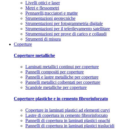
Livelli ottici e laser
Metri e flessometri
Pennarelli,tracciatori e matite
Strumentazioni geotecniche
Strumentazioni per fotogrammetria digitale
Strumentazioni per il telerilevamento satellitare
Strumentazioni per prove di carico e collaudi
Strumenti di misura
Coperture
Coperture metalliche
Laminati metallici continui per coperture
Pannelli compositi per coperture
Pannelli e lastre metalliche per coperture
Pannelli metallici coibentati per coperture
Scandole metalliche per coperture
Coperture plastiche e in cemento fibrorinforzato
Coperture in laminati plastici ad elementi curvi
Lastre di copertura in cemento fibrorinforzato
Pannelli di copertura in laminati plastici opachi
Pannelli di copertura in laminati plastici traslucidi