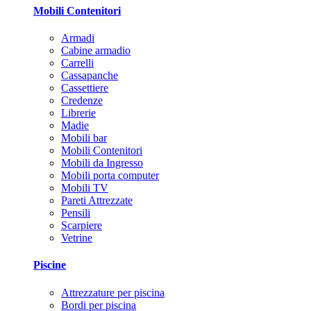
Mobili Contenitori
Armadi
Cabine armadio
Carrelli
Cassapanche
Cassettiere
Credenze
Librerie
Madie
Mobili bar
Mobili Contenitori
Mobili da Ingresso
Mobili porta computer
Mobili TV
Pareti Attrezzate
Pensili
Scarpiere
Vetrine
Piscine
Attrezzature per piscina
Bordi per piscina