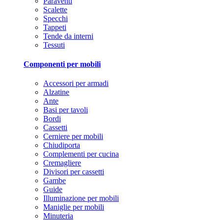
Paraventi
Scalette
Specchi
Tappeti
Tende da interni
Tessuti
Componenti per mobili
Accessori per armadi
Alzatine
Ante
Basi per tavoli
Bordi
Cassetti
Cerniere per mobili
Chiudiporta
Complementi per cucina
Cremagliere
Divisori per cassetti
Gambe
Guide
Illuminazione per mobili
Maniglie per mobili
Minuteria