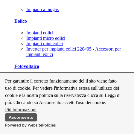
Impianti a biogas
Eolico
Impianti eolici
Impianti micro eolici
Impianti mini eolici
Inverter per impianti eolici 220405 - Accessori per
impianti eolici
Fotovoltaico
Cavi, connettori e sezionatori per impianti fotovoltaici
Per garantire il corretto funzionamento del il sito viene fatto
Inverter per impianti fotovoltaici
uso di cookie. Per vedere l'informativa estesa sull'utilizzo dei
Kit per impianti fotovoltaici
Moduli fotovoltaici
cookie e la nostra politica sulla riservatezza clicca su Leggi di
Sistemi di monitoraggio per impianti fotovoltaici
più. Cliccando su Acconsento accetti l'uso dei cookie.
Strumenti di collaudo e configurazione per impianti
Più informazioni
fotovoltaici
Supporti per impianti fotovoltaici
Acconsento
Powered by WebsitePolicies
Geotermia