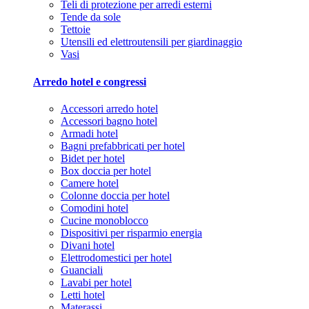
Teli di protezione per arredi esterni
Tende da sole
Tettoie
Utensili ed elettroutensili per giardinaggio
Vasi
Arredo hotel e congressi
Accessori arredo hotel
Accessori bagno hotel
Armadi hotel
Bagni prefabbricati per hotel
Bidet per hotel
Box doccia per hotel
Camere hotel
Colonne doccia per hotel
Comodini hotel
Cucine monoblocco
Dispositivi per risparmio energia
Divani hotel
Elettrodomestici per hotel
Guanciali
Lavabi per hotel
Letti hotel
Materassi