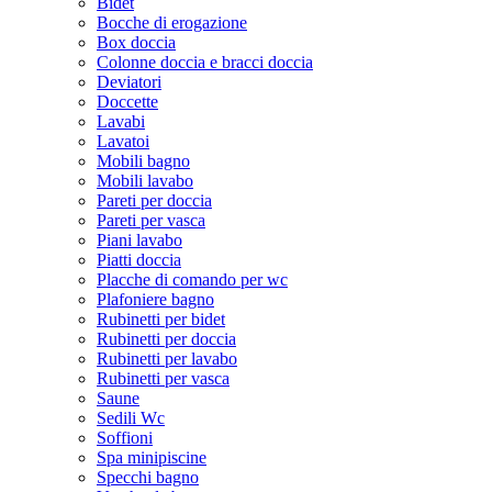
Bidet
Bocche di erogazione
Box doccia
Colonne doccia e bracci doccia
Deviatori
Doccette
Lavabi
Lavatoi
Mobili bagno
Mobili lavabo
Pareti per doccia
Pareti per vasca
Piani lavabo
Piatti doccia
Placche di comando per wc
Plafoniere bagno
Rubinetti per bidet
Rubinetti per doccia
Rubinetti per lavabo
Rubinetti per vasca
Saune
Sedili Wc
Soffioni
Spa minipiscine
Specchi bagno