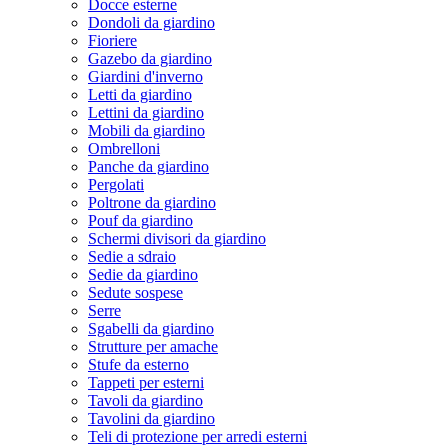
Docce esterne
Dondoli da giardino
Fioriere
Gazebo da giardino
Giardini d'inverno
Letti da giardino
Lettini da giardino
Mobili da giardino
Ombrelloni
Panche da giardino
Pergolati
Poltrone da giardino
Pouf da giardino
Schermi divisori da giardino
Sedie a sdraio
Sedie da giardino
Sedute sospese
Serre
Sgabelli da giardino
Strutture per amache
Stufe da esterno
Tappeti per esterni
Tavoli da giardino
Tavolini da giardino
Teli di protezione per arredi esterni