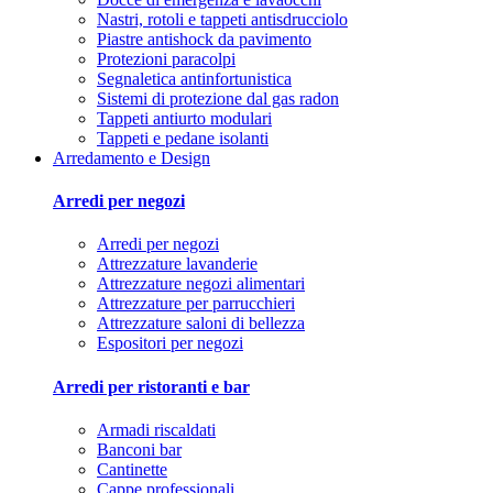
Nastri, rotoli e tappeti antisdrucciolo
Piastre antishock da pavimento
Protezioni paracolpi
Segnaletica antinfortunistica
Sistemi di protezione dal gas radon
Tappeti antiurto modulari
Tappeti e pedane isolanti
Arredamento e Design
Arredi per negozi
Arredi per negozi
Attrezzature lavanderie
Attrezzature negozi alimentari
Attrezzature per parrucchieri
Attrezzature saloni di bellezza
Espositori per negozi
Arredi per ristoranti e bar
Armadi riscaldati
Banconi bar
Cantinette
Cappe professionali