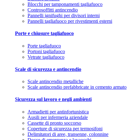
Blocchi per tamponamenti tagliafuoco
Controsoffitti antincendio
Pannelli ignifughi per divisori interni
Pannelli tagliafuoco per rivestimenti esterni
Porte e chiusure tagliafuoco
Porte tagliafuoco
Portoni tagliafuoco
Vetrate tagliafuoco
Scale di sicurezza e antincendio
Scale antincendio metalliche
Scale antincendio prefabbricate in cemento armato
Sicurezza sul lavoro e negli ambienti
Armadietti per antinfortunistica
Ausili per infermeria aziendale
Cassette di pronto soccorso
Coperture di sicurezza per termosifoni
Delimitatori di aree, transenne, colonnine
Docce di emergenza e lavaocchi