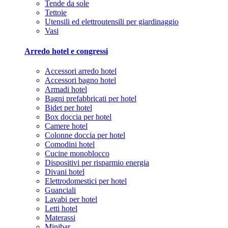
Tende da sole
Tettoie
Utensili ed elettroutensili per giardinaggio
Vasi
Arredo hotel e congressi
Accessori arredo hotel
Accessori bagno hotel
Armadi hotel
Bagni prefabbricati per hotel
Bidet per hotel
Box doccia per hotel
Camere hotel
Colonne doccia per hotel
Comodini hotel
Cucine monoblocco
Dispositivi per risparmio energia
Divani hotel
Elettrodomestici per hotel
Guanciali
Lavabi per hotel
Letti hotel
Materassi
Minibar