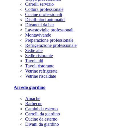
Carrelli servizio
Cottura professionale
Cucine professionali
Distributori automatici
Divanetti da bar
Lavastoviglie professionali
Montavivande
Preparazione professionale
Refrigerazione professionale
Sedie alte
Sedie ristorante
Tavoli alti
Tavoli ristorante
Vetrine refrigerate
Vetrine riscaldate
Arredo giardino
Amache
Barbecue
Camini da esterno
Carrelli da giardino
Cucine da esterno
Divani da giardino