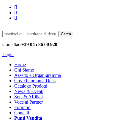
Cerca
Contattaci
+39 045 86 00 920
Login
Home
Chi Siamo
Assetto e Organigramma
Cos'è Panorama Deus
Catalogo Prodotti
News & Eventi
Soci & Affiliati
Voce ai Partner
Fornitori
Contatti
Punti Vendita