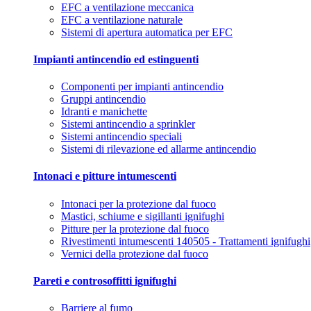
EFC a ventilazione meccanica
EFC a ventilazione naturale
Sistemi di apertura automatica per EFC
Impianti antincendio ed estinguenti
Componenti per impianti antincendio
Gruppi antincendio
Idranti e manichette
Sistemi antincendio a sprinkler
Sistemi antincendio speciali
Sistemi di rilevazione ed allarme antincendio
Intonaci e pitture intumescenti
Intonaci per la protezione dal fuoco
Mastici, schiume e sigillanti ignifughi
Pitture per la protezione dal fuoco
Rivestimenti intumescenti 140505 - Trattamenti ignifughi
Vernici della protezione dal fuoco
Pareti e controsoffitti ignifughi
Barriere al fumo