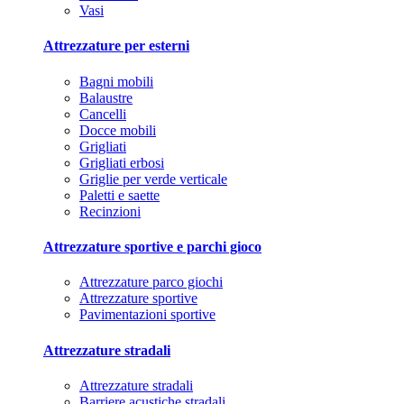
Vasi
Attrezzature per esterni
Bagni mobili
Balaustre
Cancelli
Docce mobili
Grigliati
Grigliati erbosi
Griglie per verde verticale
Paletti e saette
Recinzioni
Attrezzature sportive e parchi gioco
Attrezzature parco giochi
Attrezzature sportive
Pavimentazioni sportive
Attrezzature stradali
Attrezzature stradali
Barriere acustiche stradali