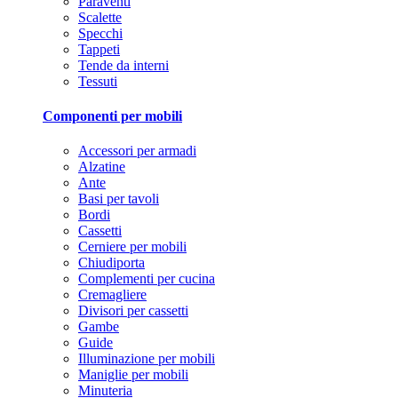
Paraventi
Scalette
Specchi
Tappeti
Tende da interni
Tessuti
Componenti per mobili
Accessori per armadi
Alzatine
Ante
Basi per tavoli
Bordi
Cassetti
Cerniere per mobili
Chiudiporta
Complementi per cucina
Cremagliere
Divisori per cassetti
Gambe
Guide
Illuminazione per mobili
Maniglie per mobili
Minuteria