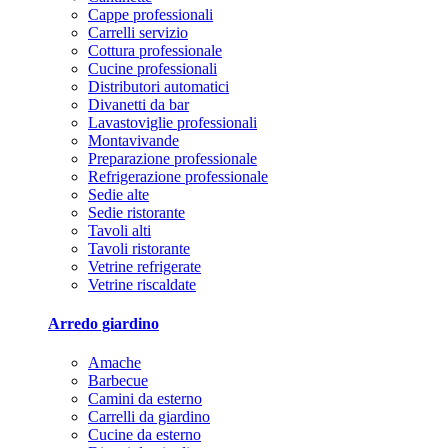
Cappe professionali
Carrelli servizio
Cottura professionale
Cucine professionali
Distributori automatici
Divanetti da bar
Lavastoviglie professionali
Montavivande
Preparazione professionale
Refrigerazione professionale
Sedie alte
Sedie ristorante
Tavoli alti
Tavoli ristorante
Vetrine refrigerate
Vetrine riscaldate
Arredo giardino
Amache
Barbecue
Camini da esterno
Carrelli da giardino
Cucine da esterno