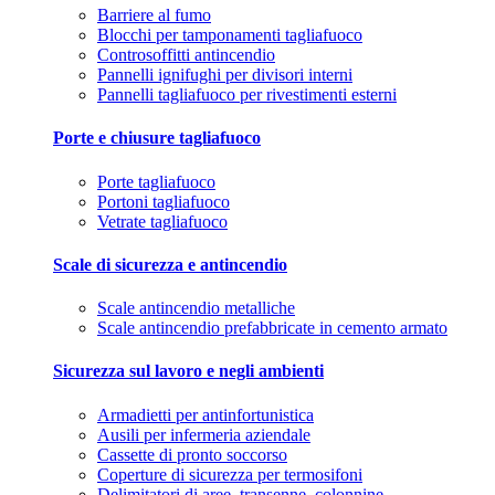
Barriere al fumo
Blocchi per tamponamenti tagliafuoco
Controsoffitti antincendio
Pannelli ignifughi per divisori interni
Pannelli tagliafuoco per rivestimenti esterni
Porte e chiusure tagliafuoco
Porte tagliafuoco
Portoni tagliafuoco
Vetrate tagliafuoco
Scale di sicurezza e antincendio
Scale antincendio metalliche
Scale antincendio prefabbricate in cemento armato
Sicurezza sul lavoro e negli ambienti
Armadietti per antinfortunistica
Ausili per infermeria aziendale
Cassette di pronto soccorso
Coperture di sicurezza per termosifoni
Delimitatori di aree, transenne, colonnine