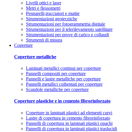
Livelli ottici e laser
Metri e flessometri
Pennarelli,tracciatori e matite
Strumentazioni geotecniche
Strumentazioni per fotogrammetria digitale
Strumentazioni per il telerilevamento satellitare
Strumentazioni per prove di carico e collaudi
Strumenti di misura
Coperture
Coperture metalliche
Laminati metallici continui per coperture
Pannelli compositi per coperture
Pannelli e lastre metalliche per coperture
Pannelli metallici coibentati per coperture
Scandole metalliche per coperture
Coperture plastiche e in cemento fibrorinforzato
Coperture in laminati plastici ad elementi curvi
Lastre di copertura in cemento fibrorinforzato
Pannelli di copertura in laminati plastici opachi
Pannelli di copertura in laminati plastici traslucidi