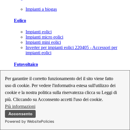
Impianti a biogas
Eolico
Impianti eolici
Impianti micro eolici
Impianti mini eolici
Inverter per impianti eolici 220405 - Accessori per
impianti eolici
Fotovoltaico
Cavi, connettori e sezionatori per impianti fotovoltaici
Per garantire il corretto funzionamento del il sito viene fatto
Inverter per impianti fotovoltaici
uso di cookie. Per vedere l'informativa estesa sull'utilizzo dei
Kit per impianti fotovoltaici
Moduli fotovoltaici
cookie e la nostra politica sulla riservatezza clicca su Leggi di
Sistemi di monitoraggio per impianti fotovoltaici
più. Cliccando su Acconsento accetti l'uso dei cookie.
Strumenti di collaudo e configurazione per impianti
Più informazioni
fotovoltaici
Supporti per impianti fotovoltaici
Acconsento
Powered by WebsitePolicies
Geotermia