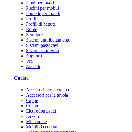
Piani per tavoli
Piedini per mobili
Pomelli per mobili
Profili
Profili di battuta
Ruote
Serrature
Sistemi antiribaltamento
Sistemi passacavi
Sistemi scorrevoli
Supporti
Viti
Zoccoli
Cucina
Accessori per la cucina
Accessori per la tavola
Cappe
Cucine
Elettrodomestici
Lavelli
Minicucine
Mobili da cucina