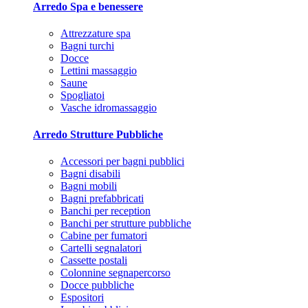
Arredo Spa e benessere
Attrezzature spa
Bagni turchi
Docce
Lettini massaggio
Saune
Spogliatoi
Vasche idromassaggio
Arredo Strutture Pubbliche
Accessori per bagni pubblici
Bagni disabili
Bagni mobili
Bagni prefabbricati
Banchi per reception
Banchi per strutture pubbliche
Cabine per fumatori
Cartelli segnalatori
Cassette postali
Colonnine segnapercorso
Docce pubbliche
Espositori