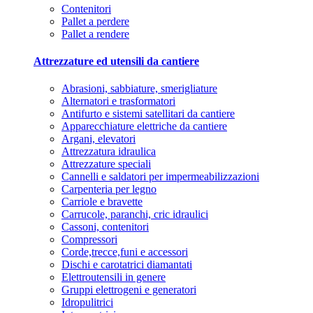
Contenitori
Pallet a perdere
Pallet a rendere
Attrezzature ed utensili da cantiere
Abrasioni, sabbiature, smerigliature
Alternatori e trasformatori
Antifurto e sistemi satellitari da cantiere
Apparecchiature elettriche da cantiere
Argani, elevatori
Attrezzatura idraulica
Attrezzature speciali
Cannelli e saldatori per impermeabilizzazioni
Carpenteria per legno
Carriole e bravette
Carrucole, paranchi, cric idraulici
Cassoni, contenitori
Compressori
Corde,trecce,funi e accessori
Dischi e carotatrici diamantati
Elettroutensili in genere
Gruppi elettrogeni e generatori
Idropulitrici