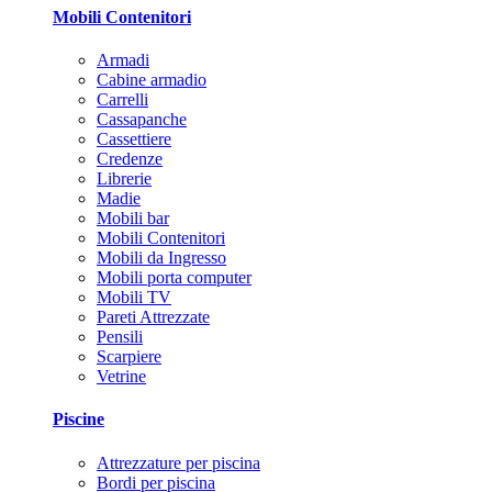
Mobili Contenitori
Armadi
Cabine armadio
Carrelli
Cassapanche
Cassettiere
Credenze
Librerie
Madie
Mobili bar
Mobili Contenitori
Mobili da Ingresso
Mobili porta computer
Mobili TV
Pareti Attrezzate
Pensili
Scarpiere
Vetrine
Piscine
Attrezzature per piscina
Bordi per piscina