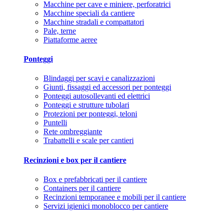
Macchine per cave e miniere, perforatrici
Macchine speciali da cantiere
Macchine stradali e compattatori
Pale, terne
Piattaforme aeree
Ponteggi
Blindaggi per scavi e canalizzazioni
Giunti, fissaggi ed accessori per ponteggi
Ponteggi autosollevanti ed elettrici
Ponteggi e strutture tubolari
Protezioni per ponteggi, teloni
Puntelli
Rete ombreggiante
Trabattelli e scale per cantieri
Recinzioni e box per il cantiere
Box e prefabbricati per il cantiere
Containers per il cantiere
Recinzioni temporanee e mobili per il cantiere
Servizi igienici monoblocco per cantiere