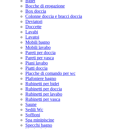
Bidet
Bocche di erogazione
Box doccia
Colonne doccia e bracci doccia
Deviatori
Doccette
Lavabi
Lavatoi
Mobili bagno
Mobili lavabo
Pareti per doccia
Pareti per vasca
Piani lavabo
Piatti doccia
Placche di comando per wc
Plafoniere bagno
Rubinetti per bidet
Rubinetti per doccia
Rubinetti per lavabo
Rubinetti per vasca
Saune
Sedili Wc
Soffioni
Spa minipiscine
Specchi bagno