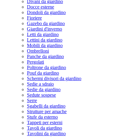
Divani da giardino
Docce esterne
Dondoli da giardino
Fioriere
Gazebo da giardino
Giardini d'inverno
Letti da giardino
Lettini da giardino
Mobili da giardino
Ombrelloni
Panche da giardino
Pergolati
Poltrone da giardino
Pouf da giardino
Schermi divisori da giardino
Sedie a sdraio
Sedie da giardino
Sedute sospese
Serre
Sgabelli da giardino
Strutture per amache
Stufe da esterno
Tappeti per esterni
Tavoli da giardino
Tavolini da giardino