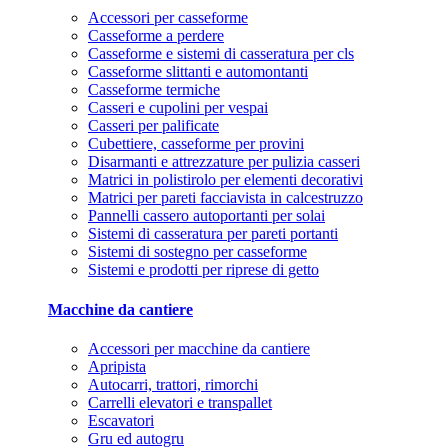
Accessori per casseforme
Casseforme a perdere
Casseforme e sistemi di casseratura per cls
Casseforme slittanti e automontanti
Casseforme termiche
Casseri e cupolini per vespai
Casseri per palificate
Cubettiere, casseforme per provini
Disarmanti e attrezzature per pulizia casseri
Matrici in polistirolo per elementi decorativi
Matrici per pareti facciavista in calcestruzzo
Pannelli cassero autoportanti per solai
Sistemi di casseratura per pareti portanti
Sistemi di sostegno per casseforme
Sistemi e prodotti per riprese di getto
Macchine da cantiere
Accessori per macchine da cantiere
Apripista
Autocarri, trattori, rimorchi
Carrelli elevatori e transpallet
Escavatori
Gru ed autogru