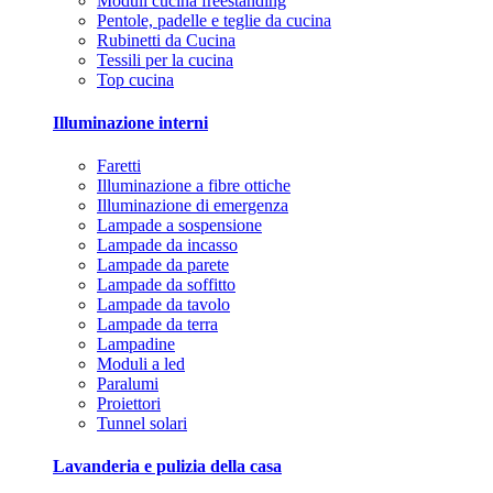
Moduli cucina freestanding
Pentole, padelle e teglie da cucina
Rubinetti da Cucina
Tessili per la cucina
Top cucina
Illuminazione interni
Faretti
Illuminazione a fibre ottiche
Illuminazione di emergenza
Lampade a sospensione
Lampade da incasso
Lampade da parete
Lampade da soffitto
Lampade da tavolo
Lampade da terra
Lampadine
Moduli a led
Paralumi
Proiettori
Tunnel solari
Lavanderia e pulizia della casa