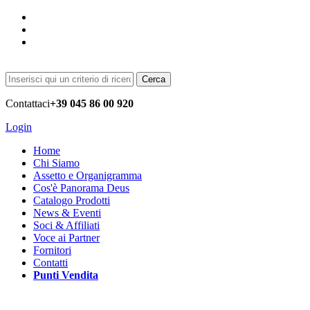
Cerca
Contattaci
+39 045 86 00 920
Login
Home
Chi Siamo
Assetto e Organigramma
Cos'è Panorama Deus
Catalogo Prodotti
News & Eventi
Soci & Affiliati
Voce ai Partner
Fornitori
Contatti
Punti Vendita