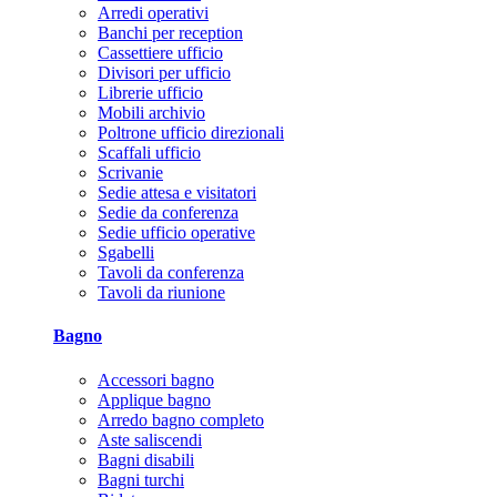
Arredi operativi
Banchi per reception
Cassettiere ufficio
Divisori per ufficio
Librerie ufficio
Mobili archivio
Poltrone ufficio direzionali
Scaffali ufficio
Scrivanie
Sedie attesa e visitatori
Sedie da conferenza
Sedie ufficio operative
Sgabelli
Tavoli da conferenza
Tavoli da riunione
Bagno
Accessori bagno
Applique bagno
Arredo bagno completo
Aste saliscendi
Bagni disabili
Bagni turchi