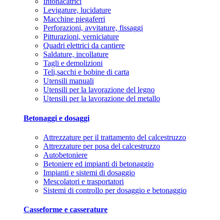
Intonacatrici
Levigature, lucidature
Macchine piegaferri
Perforazioni, avvitature, fissaggi
Pitturazioni, verniciature
Quadri elettrici da cantiere
Saldature, incollature
Tagli e demolizioni
Teli,sacchi e bobine di carta
Utensili manuali
Utensili per la lavorazione del legno
Utensili per la lavorazione del metallo
Betonaggi e dosaggi
Attrezzature per il trattamento del calcestruzzo
Attrezzature per posa del calcestruzzo
Autobetoniere
Betoniere ed impianti di betonaggio
Impianti e sistemi di dosaggio
Mescolatori e trasportatori
Sistemi di controllo per dosaggio e betonaggio
Casseforme e casserature