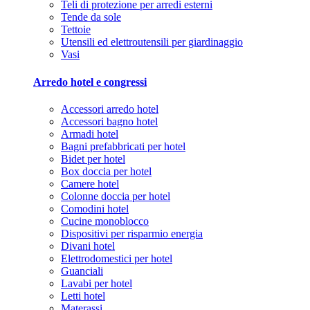
Teli di protezione per arredi esterni
Tende da sole
Tettoie
Utensili ed elettroutensili per giardinaggio
Vasi
Arredo hotel e congressi
Accessori arredo hotel
Accessori bagno hotel
Armadi hotel
Bagni prefabbricati per hotel
Bidet per hotel
Box doccia per hotel
Camere hotel
Colonne doccia per hotel
Comodini hotel
Cucine monoblocco
Dispositivi per risparmio energia
Divani hotel
Elettrodomestici per hotel
Guanciali
Lavabi per hotel
Letti hotel
Materassi