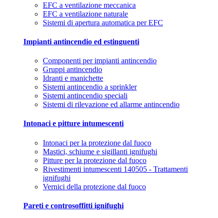
EFC a ventilazione meccanica
EFC a ventilazione naturale
Sistemi di apertura automatica per EFC
Impianti antincendio ed estinguenti
Componenti per impianti antincendio
Gruppi antincendio
Idranti e manichette
Sistemi antincendio a sprinkler
Sistemi antincendio speciali
Sistemi di rilevazione ed allarme antincendio
Intonaci e pitture intumescenti
Intonaci per la protezione dal fuoco
Mastici, schiume e sigillanti ignifughi
Pitture per la protezione dal fuoco
Rivestimenti intumescenti 140505 - Trattamenti
ignifughi
Vernici della protezione dal fuoco
Pareti e controsoffitti ignifughi