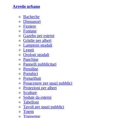
Arredo urbano
Bacheche
Dissuasori
Fioriere
Fontane
Gazebo per esterni
Griglie per alberi
Lampioni stradali
Leggii
Orologi stradali
Panchine
Pannelli pubblicitari
Pensiline
Portabici
Portarifiuti
Posacenere per spazi pubblici
Protezioni per alberi
Sculture
Sedute da esterni
Tabelloni
Tavoli per spazi pubblici
Totem
Transenne