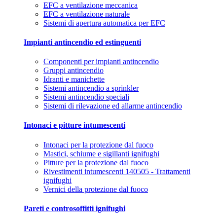
EFC a ventilazione meccanica
EFC a ventilazione naturale
Sistemi di apertura automatica per EFC
Impianti antincendio ed estinguenti
Componenti per impianti antincendio
Gruppi antincendio
Idranti e manichette
Sistemi antincendio a sprinkler
Sistemi antincendio speciali
Sistemi di rilevazione ed allarme antincendio
Intonaci e pitture intumescenti
Intonaci per la protezione dal fuoco
Mastici, schiume e sigillanti ignifughi
Pitture per la protezione dal fuoco
Rivestimenti intumescenti 140505 - Trattamenti
ignifughi
Vernici della protezione dal fuoco
Pareti e controsoffitti ignifughi