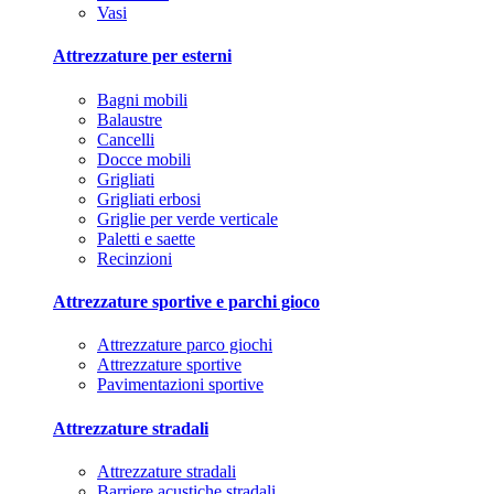
Vasi
Attrezzature per esterni
Bagni mobili
Balaustre
Cancelli
Docce mobili
Grigliati
Grigliati erbosi
Griglie per verde verticale
Paletti e saette
Recinzioni
Attrezzature sportive e parchi gioco
Attrezzature parco giochi
Attrezzature sportive
Pavimentazioni sportive
Attrezzature stradali
Attrezzature stradali
Barriere acustiche stradali