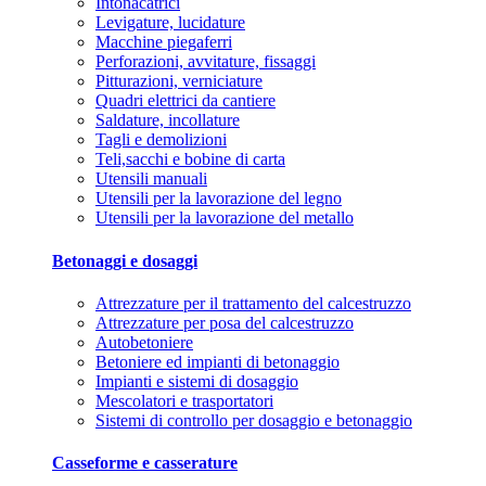
Intonacatrici
Levigature, lucidature
Macchine piegaferri
Perforazioni, avvitature, fissaggi
Pitturazioni, verniciature
Quadri elettrici da cantiere
Saldature, incollature
Tagli e demolizioni
Teli,sacchi e bobine di carta
Utensili manuali
Utensili per la lavorazione del legno
Utensili per la lavorazione del metallo
Betonaggi e dosaggi
Attrezzature per il trattamento del calcestruzzo
Attrezzature per posa del calcestruzzo
Autobetoniere
Betoniere ed impianti di betonaggio
Impianti e sistemi di dosaggio
Mescolatori e trasportatori
Sistemi di controllo per dosaggio e betonaggio
Casseforme e casserature