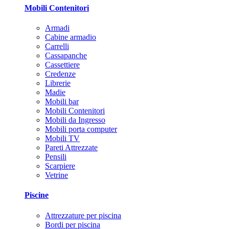
Mobili Contenitori
Armadi
Cabine armadio
Carrelli
Cassapanche
Cassettiere
Credenze
Librerie
Madie
Mobili bar
Mobili Contenitori
Mobili da Ingresso
Mobili porta computer
Mobili TV
Pareti Attrezzate
Pensili
Scarpiere
Vetrine
Piscine
Attrezzature per piscina
Bordi per piscina