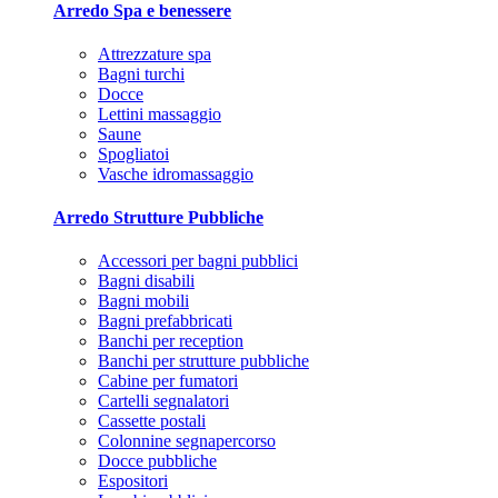
Arredo Spa e benessere
Attrezzature spa
Bagni turchi
Docce
Lettini massaggio
Saune
Spogliatoi
Vasche idromassaggio
Arredo Strutture Pubbliche
Accessori per bagni pubblici
Bagni disabili
Bagni mobili
Bagni prefabbricati
Banchi per reception
Banchi per strutture pubbliche
Cabine per fumatori
Cartelli segnalatori
Cassette postali
Colonnine segnapercorso
Docce pubbliche
Espositori