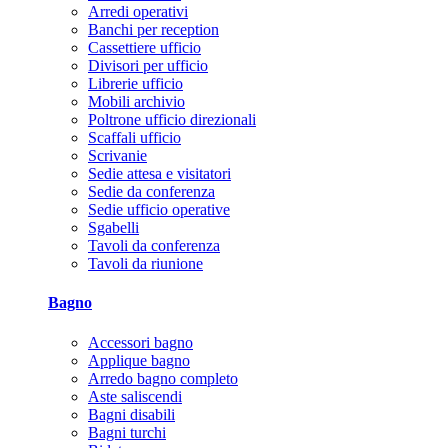
Arredi operativi
Banchi per reception
Cassettiere ufficio
Divisori per ufficio
Librerie ufficio
Mobili archivio
Poltrone ufficio direzionali
Scaffali ufficio
Scrivanie
Sedie attesa e visitatori
Sedie da conferenza
Sedie ufficio operative
Sgabelli
Tavoli da conferenza
Tavoli da riunione
Bagno
Accessori bagno
Applique bagno
Arredo bagno completo
Aste saliscendi
Bagni disabili
Bagni turchi