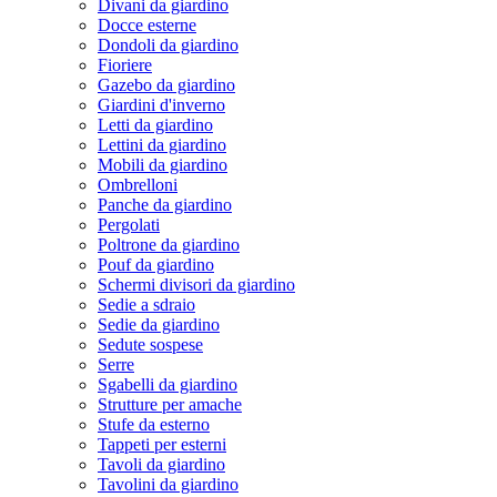
Divani da giardino
Docce esterne
Dondoli da giardino
Fioriere
Gazebo da giardino
Giardini d'inverno
Letti da giardino
Lettini da giardino
Mobili da giardino
Ombrelloni
Panche da giardino
Pergolati
Poltrone da giardino
Pouf da giardino
Schermi divisori da giardino
Sedie a sdraio
Sedie da giardino
Sedute sospese
Serre
Sgabelli da giardino
Strutture per amache
Stufe da esterno
Tappeti per esterni
Tavoli da giardino
Tavolini da giardino