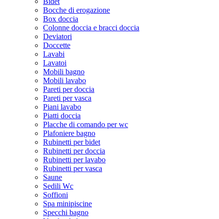
Bidet
Bocche di erogazione
Box doccia
Colonne doccia e bracci doccia
Deviatori
Doccette
Lavabi
Lavatoi
Mobili bagno
Mobili lavabo
Pareti per doccia
Pareti per vasca
Piani lavabo
Piatti doccia
Placche di comando per wc
Plafoniere bagno
Rubinetti per bidet
Rubinetti per doccia
Rubinetti per lavabo
Rubinetti per vasca
Saune
Sedili Wc
Soffioni
Spa minipiscine
Specchi bagno