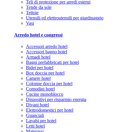
Teli di protezione per arredi esterni
Tende da sole
Tettoie
Utensili ed elettroutensili per giardinaggio
Vasi
Arredo hotel e congressi
Accessori arredo hotel
Accessori bagno hotel
Armadi hotel
Bagni prefabbricati per hotel
Bidet per hotel
Box doccia per hotel
Camere hotel
Colonne doccia per hotel
Comodini hotel
Cucine monoblocco
Dispositivi per risparmio energia
Divani hotel
Elettrodomestici per hotel
Guanciali
Lavabi per hotel
Letti hotel
Materassi