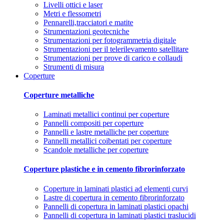
Livelli ottici e laser
Metri e flessometri
Pennarelli,tracciatori e matite
Strumentazioni geotecniche
Strumentazioni per fotogrammetria digitale
Strumentazioni per il telerilevamento satellitare
Strumentazioni per prove di carico e collaudi
Strumenti di misura
Coperture
Coperture metalliche
Laminati metallici continui per coperture
Pannelli compositi per coperture
Pannelli e lastre metalliche per coperture
Pannelli metallici coibentati per coperture
Scandole metalliche per coperture
Coperture plastiche e in cemento fibrorinforzato
Coperture in laminati plastici ad elementi curvi
Lastre di copertura in cemento fibrorinforzato
Pannelli di copertura in laminati plastici opachi
Pannelli di copertura in laminati plastici traslucidi