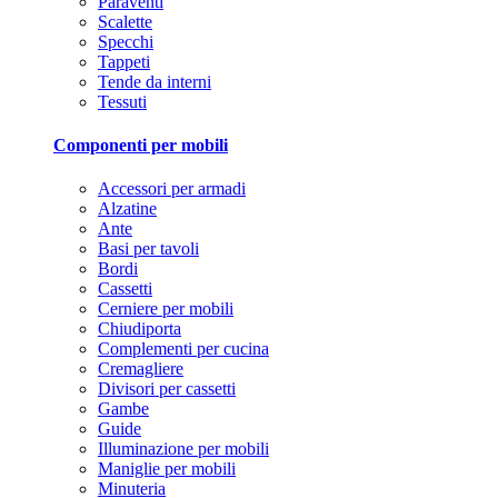
Paraventi
Scalette
Specchi
Tappeti
Tende da interni
Tessuti
Componenti per mobili
Accessori per armadi
Alzatine
Ante
Basi per tavoli
Bordi
Cassetti
Cerniere per mobili
Chiudiporta
Complementi per cucina
Cremagliere
Divisori per cassetti
Gambe
Guide
Illuminazione per mobili
Maniglie per mobili
Minuteria