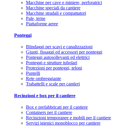
Macchine per cave e miniere, perforatrici
Macchine speciali da cantiere
Macchine stradali e compattatori
Pale, terne
Piattaforme aeree
Ponteggi
Blindaggi per scavi e canalizzazioni
Giunti, fissaggi ed accessori per ponteggi
Ponteggi autosollevanti ed elettrici
Ponteggi e strutture tubolari
Protezioni per ponteggi, teloni
Puntelli
Rete ombreggiante
Trabattelli e scale per cantieri
Recinzioni e box per il cantiere
Box e prefabbricati per il cantiere
Containers per il cantiere
Recinzioni temporanee e mobili per il cantiere
Servizi igienici monoblocco per cantiere