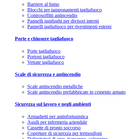
Barriere al fumo
Blocchi per tamponamenti tagliafuoco
Controsoffitti antincendio
Pannelli ignifughi per divisori interni
Pannelli tagliafuoco per rivestimenti esterni
Porte e chiusure tagliafuoco
Porte tagliafuoco
Portoni tagliafuoco
Vetrate tagliafuoco
Scale di sicurezza e antincendio
Scale antincendio metalliche
Scale antincendio prefabbricate in cemento armato
Sicurezza sul lavoro e negli ambienti
Armadietti per antinfortunistica
Ausili per infermeria aziendale
Cassette di pronto soccorso
Coperture di sicurezza per termosifoni
Delimitatori di aree, transenne, colonnine