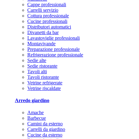
Cappe professionali
Carrelli servizio
Cottura professionale
Cucine professionali
Distributori automatici
Divanetti da bar
Lavastoviglie professionali
Montavivande
Preparazione professionale
Refrigerazione professionale
Sedie alte
Sedie ristorante
Tavoli alti
Tavoli ristorante
Vetrine refrigerate
Vetrine riscaldate
Arredo giardino
Amache
Barbecue
Camini da esterno
Carrelli da giardino
Cucine da esterno