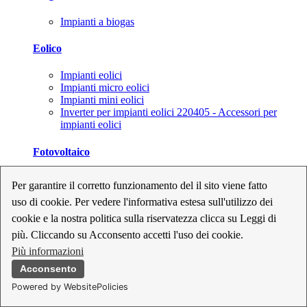
Impianti a biogas
Eolico
Impianti eolici
Impianti micro eolici
Impianti mini eolici
Inverter per impianti eolici 220405 - Accessori per
impianti eolici
Fotovoltaico
Cavi, connettori e sezionatori per impianti fotovoltaici
Per garantire il corretto funzionamento del il sito viene fatto
Inverter per impianti fotovoltaici
uso di cookie. Per vedere l'informativa estesa sull'utilizzo dei
Kit per impianti fotovoltaici
Moduli fotovoltaici
cookie e la nostra politica sulla riservatezza clicca su Leggi di
Sistemi di monitoraggio per impianti fotovoltaici
più. Cliccando su Acconsento accetti l'uso dei cookie.
Strumenti di collaudo e configurazione per impianti
Più informazioni
fotovoltaici
Supporti per impianti fotovoltaici
Acconsento
Powered by WebsitePolicies
Geotermia