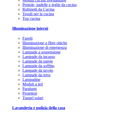
Moduli cucina freestanding
Pentole, padelle e teglie da cucina
Rubinetti da Cucina
Tessili per la cucina
Top cucina
Illuminazione interni
Faretti
Illuminazione a fibre ottiche
Illuminazione di emergenza
Lampade a sospensione
Lampade da incasso
Lampade da parete
Lampade da soffitto
Lampade da tavolo
Lampade da terra
Lampadine
Moduli a led
Paralumi
Proiettori
Tunnel solari
Lavanderia e pulizia della casa