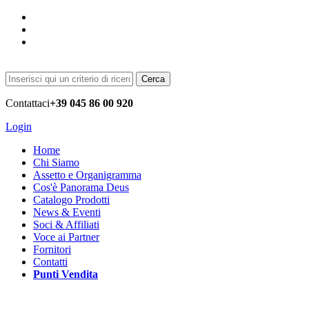
Cerca
Contattaci
+39 045 86 00 920
Login
Home
Chi Siamo
Assetto e Organigramma
Cos'è Panorama Deus
Catalogo Prodotti
News & Eventi
Soci & Affiliati
Voce ai Partner
Fornitori
Contatti
Punti Vendita