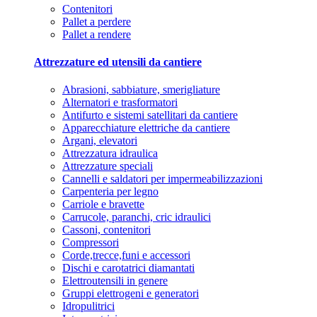
Contenitori
Pallet a perdere
Pallet a rendere
Attrezzature ed utensili da cantiere
Abrasioni, sabbiature, smerigliature
Alternatori e trasformatori
Antifurto e sistemi satellitari da cantiere
Apparecchiature elettriche da cantiere
Argani, elevatori
Attrezzatura idraulica
Attrezzature speciali
Cannelli e saldatori per impermeabilizzazioni
Carpenteria per legno
Carriole e bravette
Carrucole, paranchi, cric idraulici
Cassoni, contenitori
Compressori
Corde,trecce,funi e accessori
Dischi e carotatrici diamantati
Elettroutensili in genere
Gruppi elettrogeni e generatori
Idropulitrici