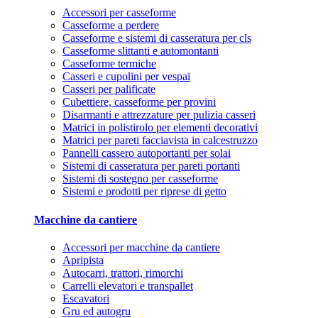
Accessori per casseforme
Casseforme a perdere
Casseforme e sistemi di casseratura per cls
Casseforme slittanti e automontanti
Casseforme termiche
Casseri e cupolini per vespai
Casseri per palificate
Cubettiere, casseforme per provini
Disarmanti e attrezzature per pulizia casseri
Matrici in polistirolo per elementi decorativi
Matrici per pareti facciavista in calcestruzzo
Pannelli cassero autoportanti per solai
Sistemi di casseratura per pareti portanti
Sistemi di sostegno per casseforme
Sistemi e prodotti per riprese di getto
Macchine da cantiere
Accessori per macchine da cantiere
Apripista
Autocarri, trattori, rimorchi
Carrelli elevatori e transpallet
Escavatori
Gru ed autogru