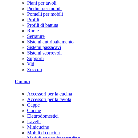
Piani per tavoli
Piedini per mobili
Pomelli per mobili
Profili
Profili di battuta
Ruote
Serrature
Sistemi antiribaltamento
Sistemi passacavi
Sistemi scorrevoli
Supporti
Viti
Zoccoli
Cucina
Accessori per la cucina
Accessori per la tavola
Cappe
Cucine
Elettrodomestici
Lavelli
Minicucine
Mobili da cucina