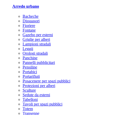
Arredo urbano
Bacheche
Dissuasori
Fioriere
Fontane
Gazebo per esterni
Griglie per alberi
Lampioni stradali
Leggii
Orologi stradali
Panchine
Pannelli pubblicitari
Pensiline
Portabici
Portarifiuti
Posacenere per spazi pubblici
Protezioni per alberi
Sculture
Sedute da esterni
Tabelloni
Tavoli per spazi pubblici
Totem
Transenne