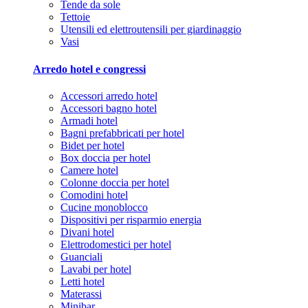
Tende da sole
Tettoie
Utensili ed elettroutensili per giardinaggio
Vasi
Arredo hotel e congressi
Accessori arredo hotel
Accessori bagno hotel
Armadi hotel
Bagni prefabbricati per hotel
Bidet per hotel
Box doccia per hotel
Camere hotel
Colonne doccia per hotel
Comodini hotel
Cucine monoblocco
Dispositivi per risparmio energia
Divani hotel
Elettrodomestici per hotel
Guanciali
Lavabi per hotel
Letti hotel
Materassi
Minibar