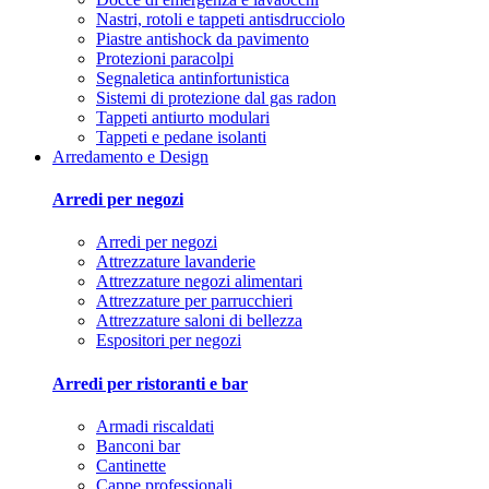
Nastri, rotoli e tappeti antisdrucciolo
Piastre antishock da pavimento
Protezioni paracolpi
Segnaletica antinfortunistica
Sistemi di protezione dal gas radon
Tappeti antiurto modulari
Tappeti e pedane isolanti
Arredamento e Design
Arredi per negozi
Arredi per negozi
Attrezzature lavanderie
Attrezzature negozi alimentari
Attrezzature per parrucchieri
Attrezzature saloni di bellezza
Espositori per negozi
Arredi per ristoranti e bar
Armadi riscaldati
Banconi bar
Cantinette
Cappe professionali