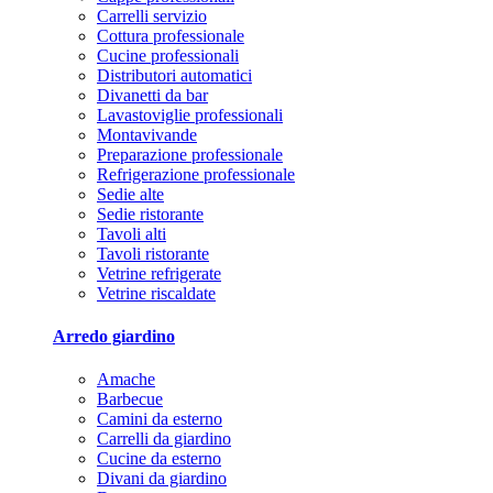
Carrelli servizio
Cottura professionale
Cucine professionali
Distributori automatici
Divanetti da bar
Lavastoviglie professionali
Montavivande
Preparazione professionale
Refrigerazione professionale
Sedie alte
Sedie ristorante
Tavoli alti
Tavoli ristorante
Vetrine refrigerate
Vetrine riscaldate
Arredo giardino
Amache
Barbecue
Camini da esterno
Carrelli da giardino
Cucine da esterno
Divani da giardino