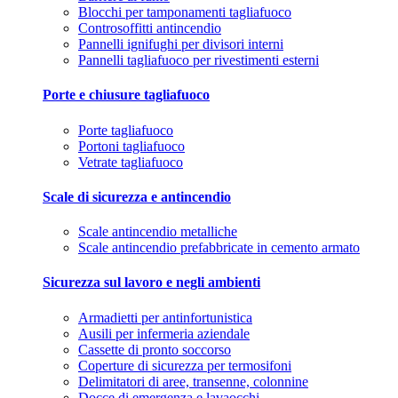
Blocchi per tamponamenti tagliafuoco
Controsoffitti antincendio
Pannelli ignifughi per divisori interni
Pannelli tagliafuoco per rivestimenti esterni
Porte e chiusure tagliafuoco
Porte tagliafuoco
Portoni tagliafuoco
Vetrate tagliafuoco
Scale di sicurezza e antincendio
Scale antincendio metalliche
Scale antincendio prefabbricate in cemento armato
Sicurezza sul lavoro e negli ambienti
Armadietti per antinfortunistica
Ausili per infermeria aziendale
Cassette di pronto soccorso
Coperture di sicurezza per termosifoni
Delimitatori di aree, transenne, colonnine
Docce di emergenza e lavaocchi