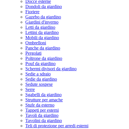
Docce esterne
Dondoli da giardino
Fioriere
Gazebo da giardino
Giardini d'inverno
Letti da giardino
Lettini da giardino
Mobili da giardino
Ombrelloni
Panche da giardino
Pergolati
Poltrone da giardino
Pouf da giardino
Schermi divisori da giardino
Sedie a sdraio
Sedie da giardino
Sedute sospese
Serre
Sgabelli da giardino
Strutture per amache
Stufe da esterno
Tappeti per esterni
Tavoli da giardino
Tavolini da giardino
Teli di protezione per arredi esterni