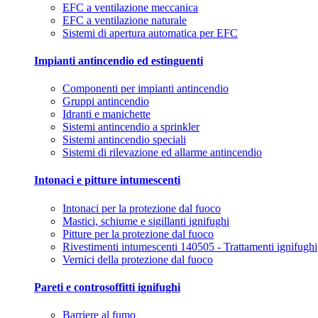
EFC a ventilazione meccanica
EFC a ventilazione naturale
Sistemi di apertura automatica per EFC
Impianti antincendio ed estinguenti
Componenti per impianti antincendio
Gruppi antincendio
Idranti e manichette
Sistemi antincendio a sprinkler
Sistemi antincendio speciali
Sistemi di rilevazione ed allarme antincendio
Intonaci e pitture intumescenti
Intonaci per la protezione dal fuoco
Mastici, schiume e sigillanti ignifughi
Pitture per la protezione dal fuoco
Rivestimenti intumescenti 140505 - Trattamenti ignifughi
Vernici della protezione dal fuoco
Pareti e controsoffitti ignifughi
Barriere al fumo