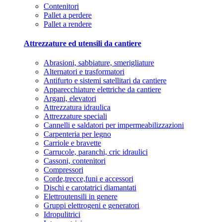
Contenitori
Pallet a perdere
Pallet a rendere
Attrezzature ed utensili da cantiere
Abrasioni, sabbiature, smerigliature
Alternatori e trasformatori
Antifurto e sistemi satellitari da cantiere
Apparecchiature elettriche da cantiere
Argani, elevatori
Attrezzatura idraulica
Attrezzature speciali
Cannelli e saldatori per impermeabilizzazioni
Carpenteria per legno
Carriole e bravette
Carrucole, paranchi, cric idraulici
Cassoni, contenitori
Compressori
Corde,trecce,funi e accessori
Dischi e carotatrici diamantati
Elettroutensili in genere
Gruppi elettrogeni e generatori
Idropulitrici