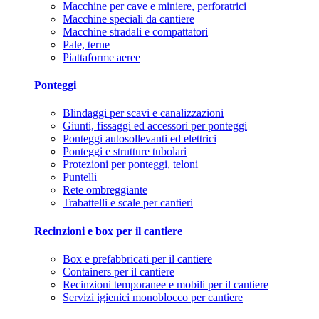
Macchine per cave e miniere, perforatrici
Macchine speciali da cantiere
Macchine stradali e compattatori
Pale, terne
Piattaforme aeree
Ponteggi
Blindaggi per scavi e canalizzazioni
Giunti, fissaggi ed accessori per ponteggi
Ponteggi autosollevanti ed elettrici
Ponteggi e strutture tubolari
Protezioni per ponteggi, teloni
Puntelli
Rete ombreggiante
Trabattelli e scale per cantieri
Recinzioni e box per il cantiere
Box e prefabbricati per il cantiere
Containers per il cantiere
Recinzioni temporanee e mobili per il cantiere
Servizi igienici monoblocco per cantiere