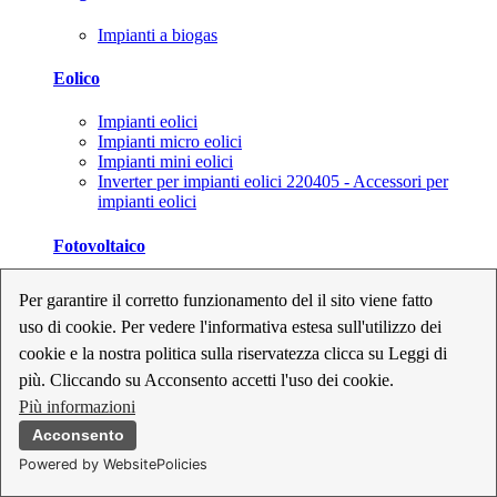
Impianti a biogas
Eolico
Impianti eolici
Impianti micro eolici
Impianti mini eolici
Inverter per impianti eolici 220405 - Accessori per
impianti eolici
Fotovoltaico
Cavi, connettori e sezionatori per impianti fotovoltaici
Per garantire il corretto funzionamento del il sito viene fatto
Inverter per impianti fotovoltaici
uso di cookie. Per vedere l'informativa estesa sull'utilizzo dei
Kit per impianti fotovoltaici
Moduli fotovoltaici
cookie e la nostra politica sulla riservatezza clicca su Leggi di
Sistemi di monitoraggio per impianti fotovoltaici
più. Cliccando su Acconsento accetti l'uso dei cookie.
Strumenti di collaudo e configurazione per impianti
Più informazioni
fotovoltaici
Supporti per impianti fotovoltaici
Acconsento
Powered by WebsitePolicies
Geotermia