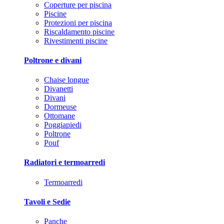
Coperture per piscina
Piscine
Protezioni per piscina
Riscaldamento piscine
Rivestimenti piscine
Poltrone e divani
Chaise longue
Divanetti
Divani
Dormeuse
Ottomane
Poggiapiedi
Poltrone
Pouf
Radiatori e termoarredi
Termoarredi
Tavoli e Sedie
Panche