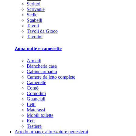
Scrittoi
Scrivanie
Sedie
Sgabelli
Tavoli
Tavoli da Gioco
Tavolini
Zona notte e camerette
Armadi
Biancheria casa
Cabine armadio
Camere da letto complete
Camerette
Comò
Comodini
Guanciali
Letti
Materassi
Mobili toilette
Reti
Testiere
Arredo urbano, attrezzature per esterni