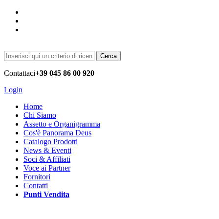
Cerca
Contattaci
+39 045 86 00 920
Login
Home
Chi Siamo
Assetto e Organigramma
Cos'è Panorama Deus
Catalogo Prodotti
News & Eventi
Soci & Affiliati
Voce ai Partner
Fornitori
Contatti
Punti Vendita