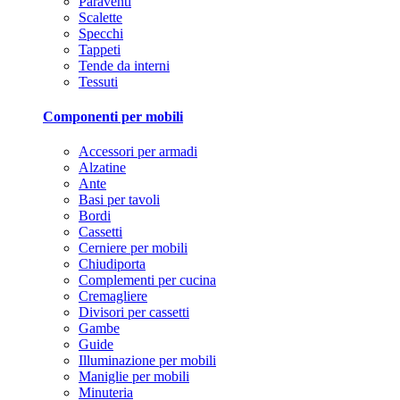
Paraventi
Scalette
Specchi
Tappeti
Tende da interni
Tessuti
Componenti per mobili
Accessori per armadi
Alzatine
Ante
Basi per tavoli
Bordi
Cassetti
Cerniere per mobili
Chiudiporta
Complementi per cucina
Cremagliere
Divisori per cassetti
Gambe
Guide
Illuminazione per mobili
Maniglie per mobili
Minuteria