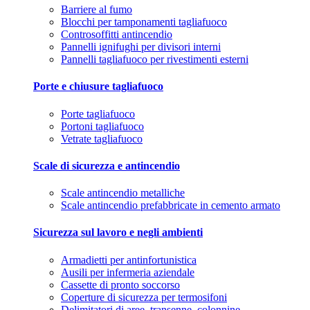
Barriere al fumo
Blocchi per tamponamenti tagliafuoco
Controsoffitti antincendio
Pannelli ignifughi per divisori interni
Pannelli tagliafuoco per rivestimenti esterni
Porte e chiusure tagliafuoco
Porte tagliafuoco
Portoni tagliafuoco
Vetrate tagliafuoco
Scale di sicurezza e antincendio
Scale antincendio metalliche
Scale antincendio prefabbricate in cemento armato
Sicurezza sul lavoro e negli ambienti
Armadietti per antinfortunistica
Ausili per infermeria aziendale
Cassette di pronto soccorso
Coperture di sicurezza per termosifoni
Delimitatori di aree, transenne, colonnine