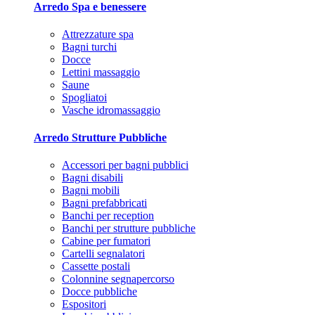
Arredo Spa e benessere
Attrezzature spa
Bagni turchi
Docce
Lettini massaggio
Saune
Spogliatoi
Vasche idromassaggio
Arredo Strutture Pubbliche
Accessori per bagni pubblici
Bagni disabili
Bagni mobili
Bagni prefabbricati
Banchi per reception
Banchi per strutture pubbliche
Cabine per fumatori
Cartelli segnalatori
Cassette postali
Colonnine segnapercorso
Docce pubbliche
Espositori