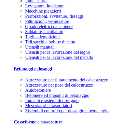
Intonacatrici
Levigature, lucidature
Macchine piegaferri
Perforazioni, avvitature, fissaggi
Pitturazioni, verniciature
Quadri elettrici da cantiere
Saldature, incollature
Tagli e demolizioni
Teli,sacchi e bobine di carta
Utensili manuali
Utensili per la lavorazione del legno
Utensili per la lavorazione del metallo
Betonaggi e dosaggi
Attrezzature per il trattamento del calcestruzzo
Attrezzature per posa del calcestruzzo
Autobetoniere
Betoniere ed impianti di betonaggio
Impianti e sistemi di dosaggio
Mescolatori e trasportatori
Sistemi di controllo per dosaggio e betonaggio
Casseforme e casserature