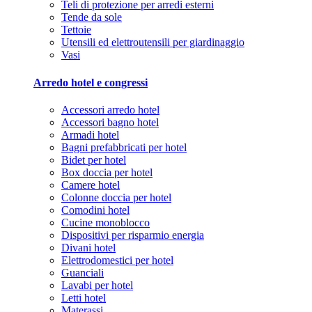
Teli di protezione per arredi esterni
Tende da sole
Tettoie
Utensili ed elettroutensili per giardinaggio
Vasi
Arredo hotel e congressi
Accessori arredo hotel
Accessori bagno hotel
Armadi hotel
Bagni prefabbricati per hotel
Bidet per hotel
Box doccia per hotel
Camere hotel
Colonne doccia per hotel
Comodini hotel
Cucine monoblocco
Dispositivi per risparmio energia
Divani hotel
Elettrodomestici per hotel
Guanciali
Lavabi per hotel
Letti hotel
Materassi