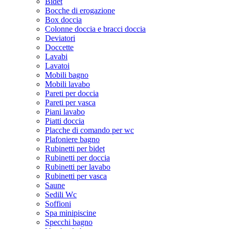
Bidet
Bocche di erogazione
Box doccia
Colonne doccia e bracci doccia
Deviatori
Doccette
Lavabi
Lavatoi
Mobili bagno
Mobili lavabo
Pareti per doccia
Pareti per vasca
Piani lavabo
Piatti doccia
Placche di comando per wc
Plafoniere bagno
Rubinetti per bidet
Rubinetti per doccia
Rubinetti per lavabo
Rubinetti per vasca
Saune
Sedili Wc
Soffioni
Spa minipiscine
Specchi bagno