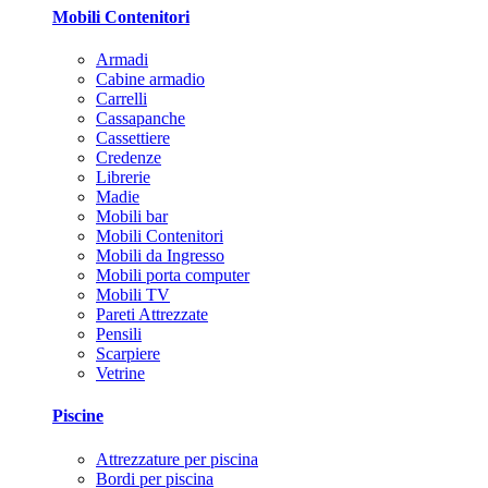
Mobili Contenitori
Armadi
Cabine armadio
Carrelli
Cassapanche
Cassettiere
Credenze
Librerie
Madie
Mobili bar
Mobili Contenitori
Mobili da Ingresso
Mobili porta computer
Mobili TV
Pareti Attrezzate
Pensili
Scarpiere
Vetrine
Piscine
Attrezzature per piscina
Bordi per piscina