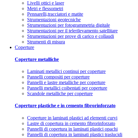
Livelli ottici e laser
Metri e flessometri
Pennarelli,tracciatori e matite
Strumentazioni geotecniche
Strumentazioni per fotogrammetria digitale
Strumentazioni per il telerilevamento satellitare
Strumentazioni per prove di carico e collaudi
Strumenti di misura
Coperture
Coperture metalliche
Laminati metallici continui per coperture
Pannelli compositi per coperture
Pannelli e lastre metalliche per coperture
Pannelli metallici coibentati per coperture
Scandole metalliche per coperture
Coperture plastiche e in cemento fibrorinforzato
Coperture in laminati plastici ad elementi curvi
Lastre di copertura in cemento fibrorinforzato
Pannelli di copertura in laminati plastici opachi
Pannelli di copertura in laminati plastici traslucidi