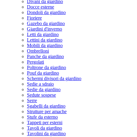
Divani da giardino
Docce esterne
Dondoli da giardino
Fioriere
Gazebo da giardino
Giardini d'inverno
Letti da giardino
Lettini da giardino
Mobili da giardino
Ombrelloni
Panche da giardino
Pergolati
Poltrone da giardino
Pouf da giardino
Schermi divisori da giardino
Sedie a sdraio
Sedie da giardino
Sedute sospese
Serre
Sgabelli da giardino
Strutture per amache
Stufe da esterno
Tappeti per esterni
Tavoli da giardino
Tavolini da giardino