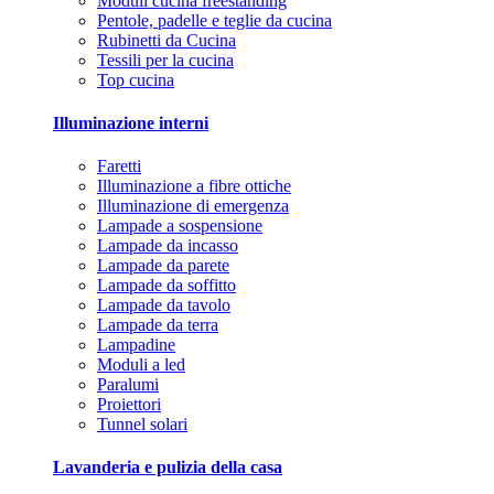
Moduli cucina freestanding
Pentole, padelle e teglie da cucina
Rubinetti da Cucina
Tessili per la cucina
Top cucina
Illuminazione interni
Faretti
Illuminazione a fibre ottiche
Illuminazione di emergenza
Lampade a sospensione
Lampade da incasso
Lampade da parete
Lampade da soffitto
Lampade da tavolo
Lampade da terra
Lampadine
Moduli a led
Paralumi
Proiettori
Tunnel solari
Lavanderia e pulizia della casa