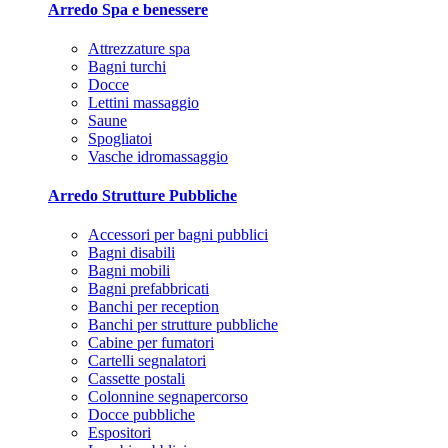
Arredo Spa e benessere
Attrezzature spa
Bagni turchi
Docce
Lettini massaggio
Saune
Spogliatoi
Vasche idromassaggio
Arredo Strutture Pubbliche
Accessori per bagni pubblici
Bagni disabili
Bagni mobili
Bagni prefabbricati
Banchi per reception
Banchi per strutture pubbliche
Cabine per fumatori
Cartelli segnalatori
Cassette postali
Colonnine segnapercorso
Docce pubbliche
Espositori