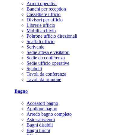
Arredi operativi
Banchi per reception
Cassettiere ufficio
Divisori per ufficio
Librerie ufficio
Mobili archivio
Poltrone ufficio direzionali
Scaffali ufficio
Scrivanie
Sedie attesa e visitatori
Sedie da conferenza
Sedie ufficio operative
Sgabelli
Tavoli da conferenza
Tavoli da riunione
Bagno
Accessori bagno
Applique bagno
Arredo bagno completo
Aste saliscendi
Bagni disabili
Bagni turchi