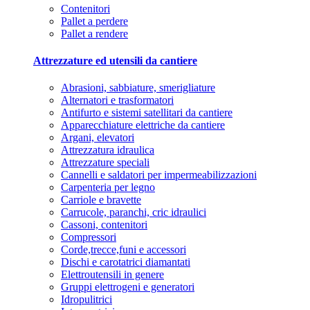
Contenitori
Pallet a perdere
Pallet a rendere
Attrezzature ed utensili da cantiere
Abrasioni, sabbiature, smerigliature
Alternatori e trasformatori
Antifurto e sistemi satellitari da cantiere
Apparecchiature elettriche da cantiere
Argani, elevatori
Attrezzatura idraulica
Attrezzature speciali
Cannelli e saldatori per impermeabilizzazioni
Carpenteria per legno
Carriole e bravette
Carrucole, paranchi, cric idraulici
Cassoni, contenitori
Compressori
Corde,trecce,funi e accessori
Dischi e carotatrici diamantati
Elettroutensili in genere
Gruppi elettrogeni e generatori
Idropulitrici