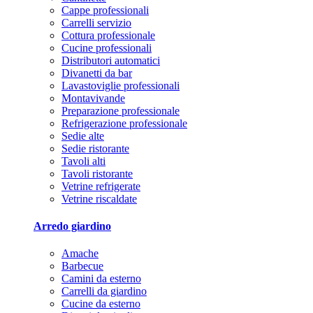
Cappe professionali
Carrelli servizio
Cottura professionale
Cucine professionali
Distributori automatici
Divanetti da bar
Lavastoviglie professionali
Montavivande
Preparazione professionale
Refrigerazione professionale
Sedie alte
Sedie ristorante
Tavoli alti
Tavoli ristorante
Vetrine refrigerate
Vetrine riscaldate
Arredo giardino
Amache
Barbecue
Camini da esterno
Carrelli da giardino
Cucine da esterno