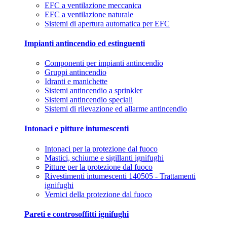
EFC a ventilazione meccanica
EFC a ventilazione naturale
Sistemi di apertura automatica per EFC
Impianti antincendio ed estinguenti
Componenti per impianti antincendio
Gruppi antincendio
Idranti e manichette
Sistemi antincendio a sprinkler
Sistemi antincendio speciali
Sistemi di rilevazione ed allarme antincendio
Intonaci e pitture intumescenti
Intonaci per la protezione dal fuoco
Mastici, schiume e sigillanti ignifughi
Pitture per la protezione dal fuoco
Rivestimenti intumescenti 140505 - Trattamenti
ignifughi
Vernici della protezione dal fuoco
Pareti e controsoffitti ignifughi