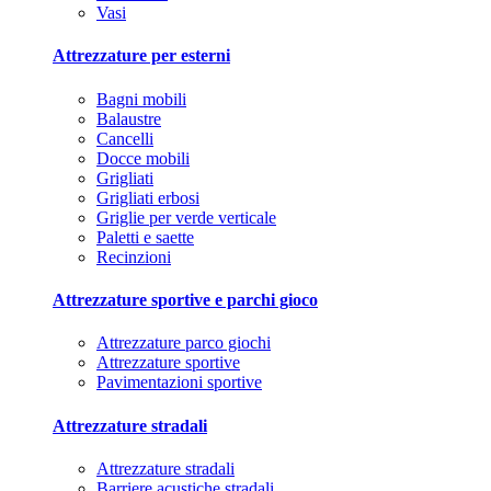
Vasi
Attrezzature per esterni
Bagni mobili
Balaustre
Cancelli
Docce mobili
Grigliati
Grigliati erbosi
Griglie per verde verticale
Paletti e saette
Recinzioni
Attrezzature sportive e parchi gioco
Attrezzature parco giochi
Attrezzature sportive
Pavimentazioni sportive
Attrezzature stradali
Attrezzature stradali
Barriere acustiche stradali