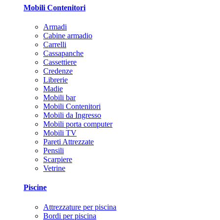
Mobili Contenitori
Armadi
Cabine armadio
Carrelli
Cassapanche
Cassettiere
Credenze
Librerie
Madie
Mobili bar
Mobili Contenitori
Mobili da Ingresso
Mobili porta computer
Mobili TV
Pareti Attrezzate
Pensili
Scarpiere
Vetrine
Piscine
Attrezzature per piscina
Bordi per piscina