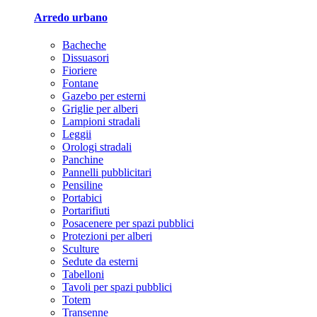
Arredo urbano
Bacheche
Dissuasori
Fioriere
Fontane
Gazebo per esterni
Griglie per alberi
Lampioni stradali
Leggii
Orologi stradali
Panchine
Pannelli pubblicitari
Pensiline
Portabici
Portarifiuti
Posacenere per spazi pubblici
Protezioni per alberi
Sculture
Sedute da esterni
Tabelloni
Tavoli per spazi pubblici
Totem
Transenne