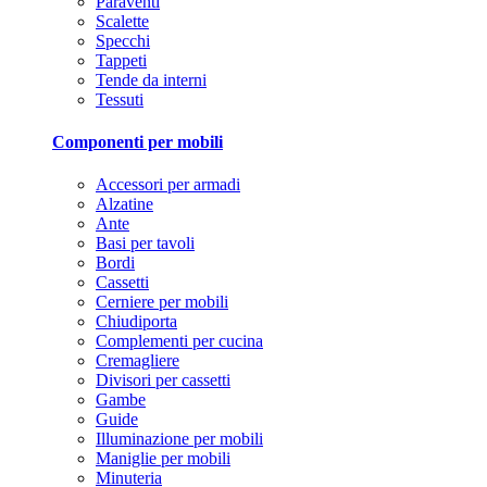
Paraventi
Scalette
Specchi
Tappeti
Tende da interni
Tessuti
Componenti per mobili
Accessori per armadi
Alzatine
Ante
Basi per tavoli
Bordi
Cassetti
Cerniere per mobili
Chiudiporta
Complementi per cucina
Cremagliere
Divisori per cassetti
Gambe
Guide
Illuminazione per mobili
Maniglie per mobili
Minuteria