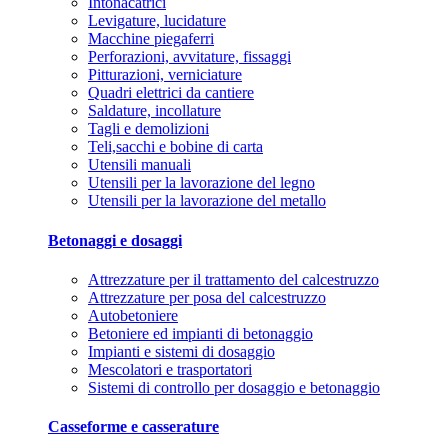
Intonacatrici
Levigature, lucidature
Macchine piegaferri
Perforazioni, avvitature, fissaggi
Pitturazioni, verniciature
Quadri elettrici da cantiere
Saldature, incollature
Tagli e demolizioni
Teli,sacchi e bobine di carta
Utensili manuali
Utensili per la lavorazione del legno
Utensili per la lavorazione del metallo
Betonaggi e dosaggi
Attrezzature per il trattamento del calcestruzzo
Attrezzature per posa del calcestruzzo
Autobetoniere
Betoniere ed impianti di betonaggio
Impianti e sistemi di dosaggio
Mescolatori e trasportatori
Sistemi di controllo per dosaggio e betonaggio
Casseforme e casserature