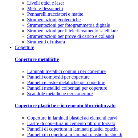
Livelli ottici e laser
Metri e flessometri
Pennarelli,tracciatori e matite
Strumentazioni geotecniche
Strumentazioni per fotogrammetria digitale
Strumentazioni per il telerilevamento satellitare
Strumentazioni per prove di carico e collaudi
Strumenti di misura
Coperture
Coperture metalliche
Laminati metallici continui per coperture
Pannelli compositi per coperture
Pannelli e lastre metalliche per coperture
Pannelli metallici coibentati per coperture
Scandole metalliche per coperture
Coperture plastiche e in cemento fibrorinforzato
Coperture in laminati plastici ad elementi curvi
Lastre di copertura in cemento fibrorinforzato
Pannelli di copertura in laminati plastici opachi
Pannelli di copertura in laminati plastici traslucidi