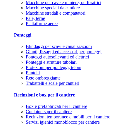
Macchine per cave e miniere, perforatrici
Macchine speciali da cantiere
Macchine stradali e compattatori
Pale, terne
Piattaforme aeree
Ponteggi
Blindaggi per scavi e canalizzazioni
Giunti, fissaggi ed accessori per ponteggi
Ponteggi autosollevanti ed elettrici
Ponteggi e strutture tubolari
Protezioni per ponteggi, teloni
Puntelli
Rete ombreggiante
Trabattelli e scale per cantieri
Recinzioni e box per il cantiere
Box e prefabbricati per il cantiere
Containers per il cantiere
Recinzioni temporanee e mobili per il cantiere
Servizi igienici monoblocco per cantiere