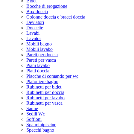
Bidet
Bocche di erogazione
Box doccia
Colonne doccia e bracci doccia
Deviatori
Doccette
Lavabi
Lavatoi
Mobili bagno
Mobili lavabo
Pareti per doccia
Pareti per vasca
Piani lavabo
Piatti doccia
Placche di comando per wc
Plafoniere bagno
Rubinetti per bidet
Rubinetti per doccia
Rubinetti per lavabo
Rubinetti per vasca
Saune
Sedili Wc
Soffioni
Spa minipiscine
Specchi bagno