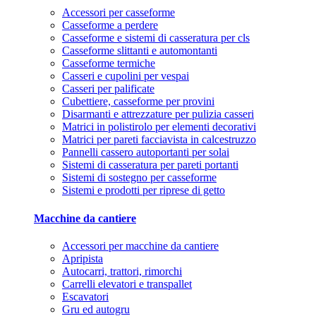
Accessori per casseforme
Casseforme a perdere
Casseforme e sistemi di casseratura per cls
Casseforme slittanti e automontanti
Casseforme termiche
Casseri e cupolini per vespai
Casseri per palificate
Cubettiere, casseforme per provini
Disarmanti e attrezzature per pulizia casseri
Matrici in polistirolo per elementi decorativi
Matrici per pareti facciavista in calcestruzzo
Pannelli cassero autoportanti per solai
Sistemi di casseratura per pareti portanti
Sistemi di sostegno per casseforme
Sistemi e prodotti per riprese di getto
Macchine da cantiere
Accessori per macchine da cantiere
Apripista
Autocarri, trattori, rimorchi
Carrelli elevatori e transpallet
Escavatori
Gru ed autogru