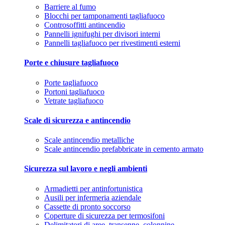
Barriere al fumo
Blocchi per tamponamenti tagliafuoco
Controsoffitti antincendio
Pannelli ignifughi per divisori interni
Pannelli tagliafuoco per rivestimenti esterni
Porte e chiusure tagliafuoco
Porte tagliafuoco
Portoni tagliafuoco
Vetrate tagliafuoco
Scale di sicurezza e antincendio
Scale antincendio metalliche
Scale antincendio prefabbricate in cemento armato
Sicurezza sul lavoro e negli ambienti
Armadietti per antinfortunistica
Ausili per infermeria aziendale
Cassette di pronto soccorso
Coperture di sicurezza per termosifoni
Delimitatori di aree, transenne, colonnine