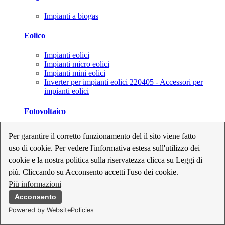
Impianti a biogas
Eolico
Impianti eolici
Impianti micro eolici
Impianti mini eolici
Inverter per impianti eolici 220405 - Accessori per
impianti eolici
Fotovoltaico
Cavi, connettori e sezionatori per impianti fotovoltaici
Per garantire il corretto funzionamento del il sito viene fatto
Inverter per impianti fotovoltaici
uso di cookie. Per vedere l'informativa estesa sull'utilizzo dei
Kit per impianti fotovoltaici
Moduli fotovoltaici
cookie e la nostra politica sulla riservatezza clicca su Leggi di
Sistemi di monitoraggio per impianti fotovoltaici
più. Cliccando su Acconsento accetti l'uso dei cookie.
Strumenti di collaudo e configurazione per impianti
Più informazioni
fotovoltaici
Supporti per impianti fotovoltaici
Acconsento
Powered by WebsitePolicies
Geotermia