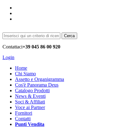
Cerca
Contattaci
+39 045 86 00 920
Login
Home
Chi Siamo
Assetto e Organigramma
Cos'è Panorama Deus
Catalogo Prodotti
News & Eventi
Soci & Affiliati
Voce ai Partner
Fornitori
Contatti
Punti Vendita