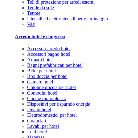
Teli di protezione per arredi esterni
Tende da sole
Tettoie
Utensili ed elettroutensili per giardinaggio
Vasi
Arredo hotel e congressi
Accessori arredo hotel
Accessori bagno hotel
Armadi hotel
Bagni prefabbricati per hotel
Bidet per hotel
Box doccia per hotel
Camere hotel
Colonne doccia per hotel
Comodini hotel
Cucine monoblocco
Dispositivi per risparmio energia
Divani hotel
Elettrodomestici per hotel
Guanciali
Lavabi per hotel
Letti hotel
Materassi