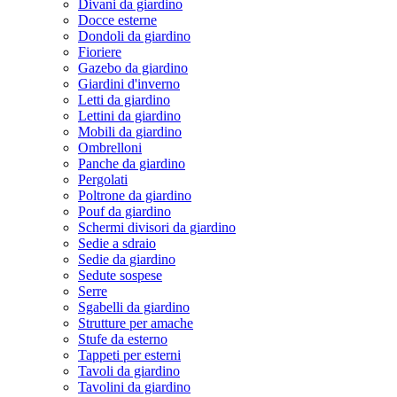
Divani da giardino
Docce esterne
Dondoli da giardino
Fioriere
Gazebo da giardino
Giardini d'inverno
Letti da giardino
Lettini da giardino
Mobili da giardino
Ombrelloni
Panche da giardino
Pergolati
Poltrone da giardino
Pouf da giardino
Schermi divisori da giardino
Sedie a sdraio
Sedie da giardino
Sedute sospese
Serre
Sgabelli da giardino
Strutture per amache
Stufe da esterno
Tappeti per esterni
Tavoli da giardino
Tavolini da giardino