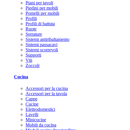
Piani per tavoli
Piedini per mobili
Pomelli per mobili
Profili
Profili di battuta
Ruote
Serrature
Sistemi antiribaltamento
Sistemi passacavi
Sistemi scorrevoli
Supporti
Viti
Zoccoli
Cucina
Accessori per la cucina
Accessori per la tavola
Cappe
Cucine
Elettrodomestici
Lavelli
Minicucine
Mobili da cucina