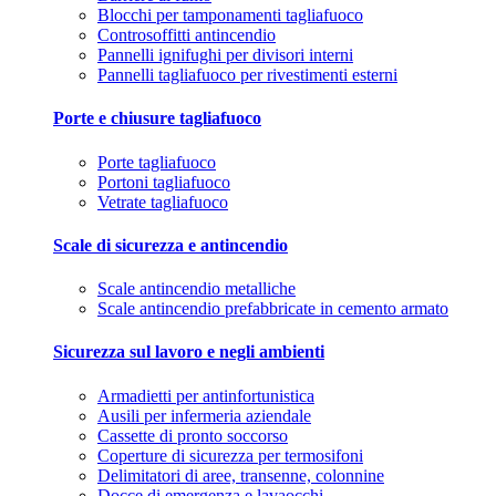
Blocchi per tamponamenti tagliafuoco
Controsoffitti antincendio
Pannelli ignifughi per divisori interni
Pannelli tagliafuoco per rivestimenti esterni
Porte e chiusure tagliafuoco
Porte tagliafuoco
Portoni tagliafuoco
Vetrate tagliafuoco
Scale di sicurezza e antincendio
Scale antincendio metalliche
Scale antincendio prefabbricate in cemento armato
Sicurezza sul lavoro e negli ambienti
Armadietti per antinfortunistica
Ausili per infermeria aziendale
Cassette di pronto soccorso
Coperture di sicurezza per termosifoni
Delimitatori di aree, transenne, colonnine
Docce di emergenza e lavaocchi