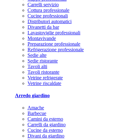
Carrelli servizio
Cottura professionale
Cucine professionali
Distributori automatici
Divanetti da bar
Lavastoviglie professionali
Montavivande
Preparazione professionale
Refrigerazione professionale
Sedie alte
Sedie ristorante
Tavoli alti
Tavoli ristorante
Vetrine refrigerate
Vetrine riscaldate
Arredo giardino
Amache
Barbecue
Camini da esterno
Carrelli da giardino
Cucine da esterno
Divani da giardino