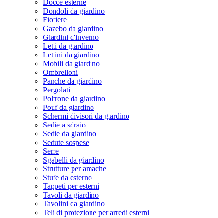
Docce esterne
Dondoli da giardino
Fioriere
Gazebo da giardino
Giardini d'inverno
Letti da giardino
Lettini da giardino
Mobili da giardino
Ombrelloni
Panche da giardino
Pergolati
Poltrone da giardino
Pouf da giardino
Schermi divisori da giardino
Sedie a sdraio
Sedie da giardino
Sedute sospese
Serre
Sgabelli da giardino
Strutture per amache
Stufe da esterno
Tappeti per esterni
Tavoli da giardino
Tavolini da giardino
Teli di protezione per arredi esterni