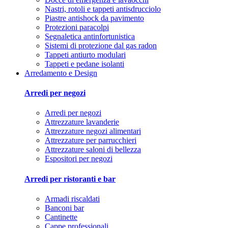
Nastri, rotoli e tappeti antisdrucciolo
Piastre antishock da pavimento
Protezioni paracolpi
Segnaletica antinfortunistica
Sistemi di protezione dal gas radon
Tappeti antiurto modulari
Tappeti e pedane isolanti
Arredamento e Design
Arredi per negozi
Arredi per negozi
Attrezzature lavanderie
Attrezzature negozi alimentari
Attrezzature per parrucchieri
Attrezzature saloni di bellezza
Espositori per negozi
Arredi per ristoranti e bar
Armadi riscaldati
Banconi bar
Cantinette
Cappe professionali