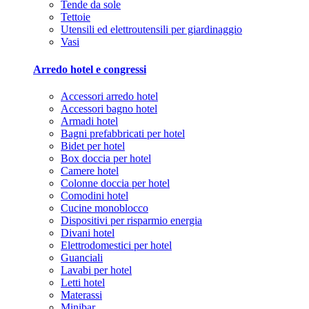
Tende da sole
Tettoie
Utensili ed elettroutensili per giardinaggio
Vasi
Arredo hotel e congressi
Accessori arredo hotel
Accessori bagno hotel
Armadi hotel
Bagni prefabbricati per hotel
Bidet per hotel
Box doccia per hotel
Camere hotel
Colonne doccia per hotel
Comodini hotel
Cucine monoblocco
Dispositivi per risparmio energia
Divani hotel
Elettrodomestici per hotel
Guanciali
Lavabi per hotel
Letti hotel
Materassi
Minibar