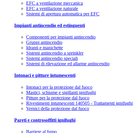
EFC a ventilazione meccanica
EFC a ventilazione naturale
Sistemi di apertura automatica per EFC
Impianti antincendio ed estinguenti
Componenti per impianti antincendio
Gruppi antincendio
Idranti e manichette
Sistemi antincendio a sprinkler
Sistemi antincendio speciali
Sistemi di rilevazione ed allarme antincendio
Intonaci e pitture intumescenti
Intonaci per la protezione dal fuoco
Mastici, schiume e sigillanti ignifughi
Pitture per la protezione dal fuoco
Rivestimenti intumescenti 140505 - Trattamenti ignifughi
Vernici della protezione dal fuoco
Pareti e controsoffitti ignifughi
Barriere al fumo