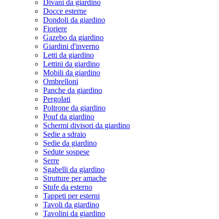
Divani da giardino
Docce esterne
Dondoli da giardino
Fioriere
Gazebo da giardino
Giardini d'inverno
Letti da giardino
Lettini da giardino
Mobili da giardino
Ombrelloni
Panche da giardino
Pergolati
Poltrone da giardino
Pouf da giardino
Schermi divisori da giardino
Sedie a sdraio
Sedie da giardino
Sedute sospese
Serre
Sgabelli da giardino
Strutture per amache
Stufe da esterno
Tappeti per esterni
Tavoli da giardino
Tavolini da giardino