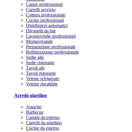
Cappe professionali
Carrelli servizio
Cottura professionale
Cucine professionali
Distributori automatici
Divanetti da bar
Lavastoviglie professionali
Montavivande
Preparazione professionale
Refrigerazione professionale
Sedie alte
Sedie ristorante
Tavoli alti
Tavoli ristorante
Vetrine refrigerate
Vetrine riscaldate
Arredo giardino
Amache
Barbecue
Camini da esterno
Carrelli da giardino
Cucine da esterno