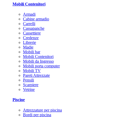
Mobili Contenitori
Armadi
Cabine armadio
Carrelli
Cassapanche
Cassettiere
Credenze
Librerie
Madie
Mobili bar
Mobili Contenitori
Mobili da Ingresso
Mobili porta computer
Mobili TV
Pareti Attrezzate
Pensili
Scarpiere
Vetrine
Piscine
Attrezzature per piscina
Bordi per piscina