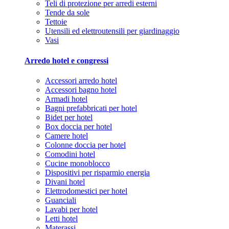
Teli di protezione per arredi esterni
Tende da sole
Tettoie
Utensili ed elettroutensili per giardinaggio
Vasi
Arredo hotel e congressi
Accessori arredo hotel
Accessori bagno hotel
Armadi hotel
Bagni prefabbricati per hotel
Bidet per hotel
Box doccia per hotel
Camere hotel
Colonne doccia per hotel
Comodini hotel
Cucine monoblocco
Dispositivi per risparmio energia
Divani hotel
Elettrodomestici per hotel
Guanciali
Lavabi per hotel
Letti hotel
Materassi