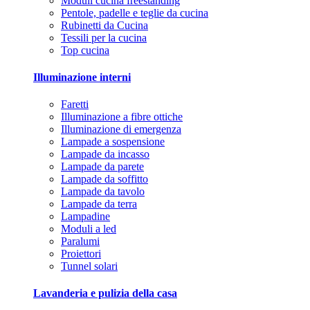
Moduli cucina freestanding
Pentole, padelle e teglie da cucina
Rubinetti da Cucina
Tessili per la cucina
Top cucina
Illuminazione interni
Faretti
Illuminazione a fibre ottiche
Illuminazione di emergenza
Lampade a sospensione
Lampade da incasso
Lampade da parete
Lampade da soffitto
Lampade da tavolo
Lampade da terra
Lampadine
Moduli a led
Paralumi
Proiettori
Tunnel solari
Lavanderia e pulizia della casa