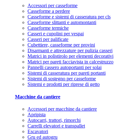
Accessori per casseforme
Casseforme a perdere
Casseforme e sistemi di casseratura per cls
Casseforme slittanti e automontanti
Casseforme termiche
Casseri e cupolini per vespai
Casseri per palificate
Cubettiere, casseforme per provini
Disarmanti e attrezzature per pulizia casseri
Matrici in polistirolo per elementi decorativi
Matrici per pareti facciavista in calcestruzzo
Pannelli cassero autoportanti per solai
Sistemi di casseratura per pareti portanti
Sistemi di sostegno per casseforme
Sistemi e prodotti per riprese di getto
Macchine da cantiere
Accessori per macchine da cantiere
Apripista
Autocarri, trattori, rimorchi
Carrelli elevatori e transpallet
Escavatori
Gru ed autogru