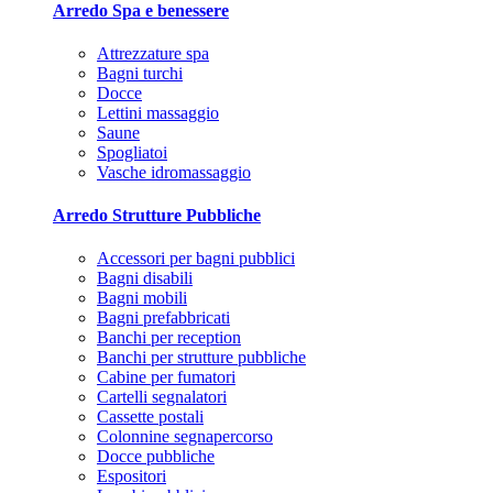
Arredo Spa e benessere
Attrezzature spa
Bagni turchi
Docce
Lettini massaggio
Saune
Spogliatoi
Vasche idromassaggio
Arredo Strutture Pubbliche
Accessori per bagni pubblici
Bagni disabili
Bagni mobili
Bagni prefabbricati
Banchi per reception
Banchi per strutture pubbliche
Cabine per fumatori
Cartelli segnalatori
Cassette postali
Colonnine segnapercorso
Docce pubbliche
Espositori