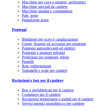
Macchine per cave e miniere, perforatrici
Macchine speciali da cantiere
Macchine stradali e compattatori
Pale, terne
Piattaforme aeree
Ponteggi
Blindaggi per scavi e canalizzazioni
Giunti, fissaggi ed accessori per ponteggi
Ponteggi autosollevanti ed elettrici
Ponteggi e strutture tubolari
Protezioni per ponteggi, teloni
Puntelli
Rete ombreggiante
Trabattelli e scale per cantieri
Recinzioni e box per il cantiere
Box e prefabbricati per il cantiere
Containers per il cantiere
Recinzioni temporanee e mobili per il cantiere
Servizi igienici monoblocco per cantiere