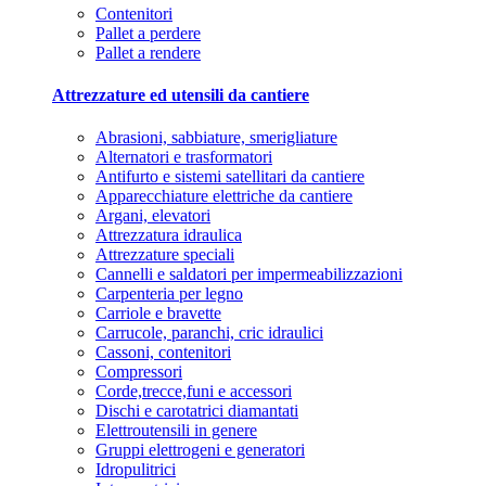
Contenitori
Pallet a perdere
Pallet a rendere
Attrezzature ed utensili da cantiere
Abrasioni, sabbiature, smerigliature
Alternatori e trasformatori
Antifurto e sistemi satellitari da cantiere
Apparecchiature elettriche da cantiere
Argani, elevatori
Attrezzatura idraulica
Attrezzature speciali
Cannelli e saldatori per impermeabilizzazioni
Carpenteria per legno
Carriole e bravette
Carrucole, paranchi, cric idraulici
Cassoni, contenitori
Compressori
Corde,trecce,funi e accessori
Dischi e carotatrici diamantati
Elettroutensili in genere
Gruppi elettrogeni e generatori
Idropulitrici