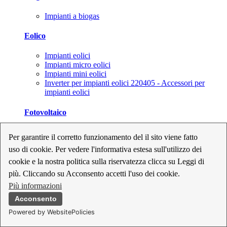
Impianti a biogas
Eolico
Impianti eolici
Impianti micro eolici
Impianti mini eolici
Inverter per impianti eolici 220405 - Accessori per
impianti eolici
Fotovoltaico
Cavi, connettori e sezionatori per impianti fotovoltaici
Per garantire il corretto funzionamento del il sito viene fatto
Inverter per impianti fotovoltaici
uso di cookie. Per vedere l'informativa estesa sull'utilizzo dei
Kit per impianti fotovoltaici
Moduli fotovoltaici
cookie e la nostra politica sulla riservatezza clicca su Leggi di
Sistemi di monitoraggio per impianti fotovoltaici
più. Cliccando su Acconsento accetti l'uso dei cookie.
Strumenti di collaudo e configurazione per impianti
Più informazioni
fotovoltaici
Supporti per impianti fotovoltaici
Acconsento
Powered by WebsitePolicies
Geotermia