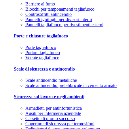
Barriere al fumo
Blocchi per tamponamenti tagliafuoco
Controsoffitti antincendio
Pannelli ignifughi per divisori interni
Pannelli tagliafuoco per rivestimenti esterni
Porte e chiusure tagliafuoco
Porte tagliafuoco
Portoni tagliafuoco
Vetrate tagliafuoco
Scale di sicurezza e antincendio
Scale antincendio metalliche
Scale antincendio prefabbricate in cemento armato
Sicurezza sul lavoro e negli ambienti
Armadietti per antinfortunistica
Ausili per infermeria aziendale
Cassette di pronto soccorso
Coperture di sicurezza per termosifoni
Delimitatori di aree, transenne, colonnine