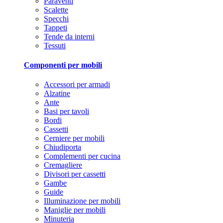
Paraventi
Scalette
Specchi
Tappeti
Tende da interni
Tessuti
Componenti per mobili
Accessori per armadi
Alzatine
Ante
Basi per tavoli
Bordi
Cassetti
Cerniere per mobili
Chiudiporta
Complementi per cucina
Cremagliere
Divisori per cassetti
Gambe
Guide
Illuminazione per mobili
Maniglie per mobili
Minuteria