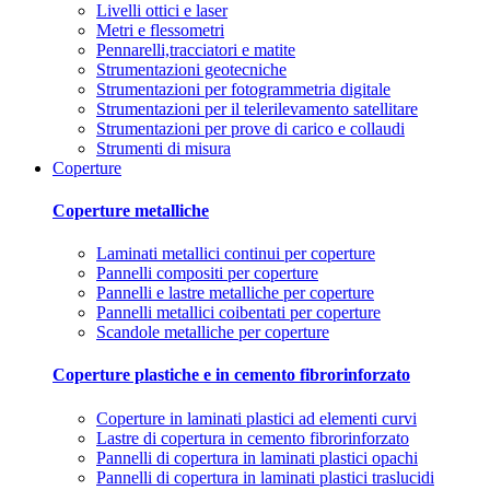
Livelli ottici e laser
Metri e flessometri
Pennarelli,tracciatori e matite
Strumentazioni geotecniche
Strumentazioni per fotogrammetria digitale
Strumentazioni per il telerilevamento satellitare
Strumentazioni per prove di carico e collaudi
Strumenti di misura
Coperture
Coperture metalliche
Laminati metallici continui per coperture
Pannelli compositi per coperture
Pannelli e lastre metalliche per coperture
Pannelli metallici coibentati per coperture
Scandole metalliche per coperture
Coperture plastiche e in cemento fibrorinforzato
Coperture in laminati plastici ad elementi curvi
Lastre di copertura in cemento fibrorinforzato
Pannelli di copertura in laminati plastici opachi
Pannelli di copertura in laminati plastici traslucidi