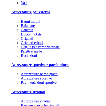
Vasi
Attrezzature per esterni
Bagni mobili
Balaustre
Cancelli
Docce mobili
Grigliati
Grigliati erbosi
Griglie per verde verticale
Paletti e saette
Recinzioni
Attrezzature sportive e parchi gioco
Attrezzature parco giochi
Attrezzature sportive
Pavimentazioni sportive
Attrezzature stradali
Attrezzature stradali
Barriere acustiche stradali