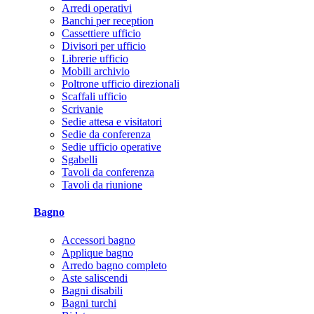
Arredi operativi
Banchi per reception
Cassettiere ufficio
Divisori per ufficio
Librerie ufficio
Mobili archivio
Poltrone ufficio direzionali
Scaffali ufficio
Scrivanie
Sedie attesa e visitatori
Sedie da conferenza
Sedie ufficio operative
Sgabelli
Tavoli da conferenza
Tavoli da riunione
Bagno
Accessori bagno
Applique bagno
Arredo bagno completo
Aste saliscendi
Bagni disabili
Bagni turchi