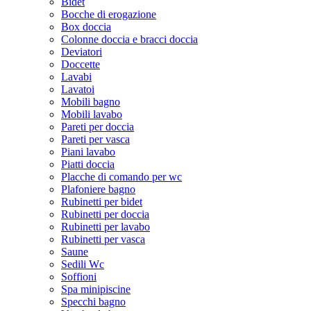
Bidet
Bocche di erogazione
Box doccia
Colonne doccia e bracci doccia
Deviatori
Doccette
Lavabi
Lavatoi
Mobili bagno
Mobili lavabo
Pareti per doccia
Pareti per vasca
Piani lavabo
Piatti doccia
Placche di comando per wc
Plafoniere bagno
Rubinetti per bidet
Rubinetti per doccia
Rubinetti per lavabo
Rubinetti per vasca
Saune
Sedili Wc
Soffioni
Spa minipiscine
Specchi bagno