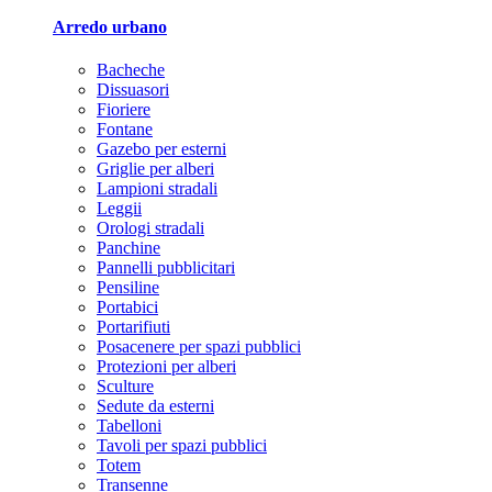
Arredo urbano
Bacheche
Dissuasori
Fioriere
Fontane
Gazebo per esterni
Griglie per alberi
Lampioni stradali
Leggii
Orologi stradali
Panchine
Pannelli pubblicitari
Pensiline
Portabici
Portarifiuti
Posacenere per spazi pubblici
Protezioni per alberi
Sculture
Sedute da esterni
Tabelloni
Tavoli per spazi pubblici
Totem
Transenne