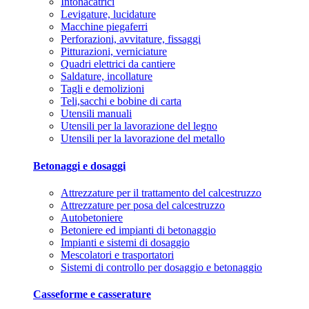
Intonacatrici
Levigature, lucidature
Macchine piegaferri
Perforazioni, avvitature, fissaggi
Pitturazioni, verniciature
Quadri elettrici da cantiere
Saldature, incollature
Tagli e demolizioni
Teli,sacchi e bobine di carta
Utensili manuali
Utensili per la lavorazione del legno
Utensili per la lavorazione del metallo
Betonaggi e dosaggi
Attrezzature per il trattamento del calcestruzzo
Attrezzature per posa del calcestruzzo
Autobetoniere
Betoniere ed impianti di betonaggio
Impianti e sistemi di dosaggio
Mescolatori e trasportatori
Sistemi di controllo per dosaggio e betonaggio
Casseforme e casserature