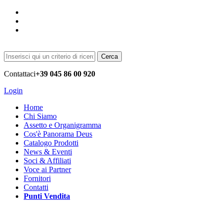
Cerca
Contattaci
+39 045 86 00 920
Login
Home
Chi Siamo
Assetto e Organigramma
Cos'è Panorama Deus
Catalogo Prodotti
News & Eventi
Soci & Affiliati
Voce ai Partner
Fornitori
Contatti
Punti Vendita