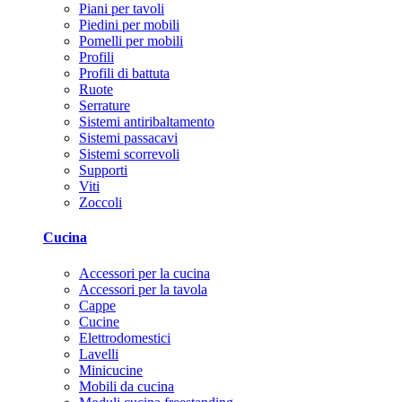
Piani per tavoli
Piedini per mobili
Pomelli per mobili
Profili
Profili di battuta
Ruote
Serrature
Sistemi antiribaltamento
Sistemi passacavi
Sistemi scorrevoli
Supporti
Viti
Zoccoli
Cucina
Accessori per la cucina
Accessori per la tavola
Cappe
Cucine
Elettrodomestici
Lavelli
Minicucine
Mobili da cucina