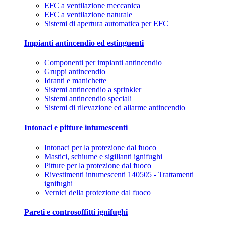
EFC a ventilazione meccanica
EFC a ventilazione naturale
Sistemi di apertura automatica per EFC
Impianti antincendio ed estinguenti
Componenti per impianti antincendio
Gruppi antincendio
Idranti e manichette
Sistemi antincendio a sprinkler
Sistemi antincendio speciali
Sistemi di rilevazione ed allarme antincendio
Intonaci e pitture intumescenti
Intonaci per la protezione dal fuoco
Mastici, schiume e sigillanti ignifughi
Pitture per la protezione dal fuoco
Rivestimenti intumescenti 140505 - Trattamenti
ignifughi
Vernici della protezione dal fuoco
Pareti e controsoffitti ignifughi