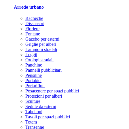
Arredo urbano
Bacheche
Dissuasori
Fioriere
Fontane
Gazebo per esterni
Griglie per alberi
Lampioni stradali
Leggii
Orologi stradali
Panchine
Pannelli pubblicitari
Pensiline
Portabici
Portarifiuti
Posacenere per spazi pubblici
Protezioni per alberi
Sculture
Sedute da esterni
Tabelloni
Tavoli per spazi pubblici
Totem
Transenne