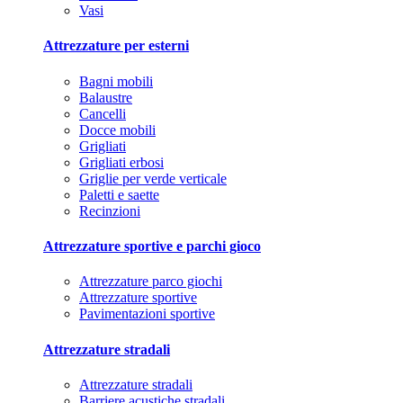
Vasi
Attrezzature per esterni
Bagni mobili
Balaustre
Cancelli
Docce mobili
Grigliati
Grigliati erbosi
Griglie per verde verticale
Paletti e saette
Recinzioni
Attrezzature sportive e parchi gioco
Attrezzature parco giochi
Attrezzature sportive
Pavimentazioni sportive
Attrezzature stradali
Attrezzature stradali
Barriere acustiche stradali