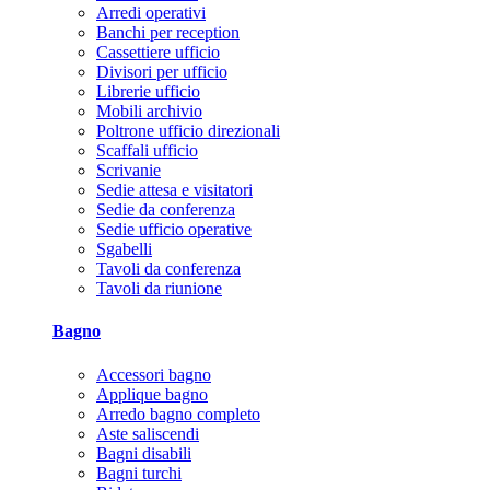
Arredi operativi
Banchi per reception
Cassettiere ufficio
Divisori per ufficio
Librerie ufficio
Mobili archivio
Poltrone ufficio direzionali
Scaffali ufficio
Scrivanie
Sedie attesa e visitatori
Sedie da conferenza
Sedie ufficio operative
Sgabelli
Tavoli da conferenza
Tavoli da riunione
Bagno
Accessori bagno
Applique bagno
Arredo bagno completo
Aste saliscendi
Bagni disabili
Bagni turchi