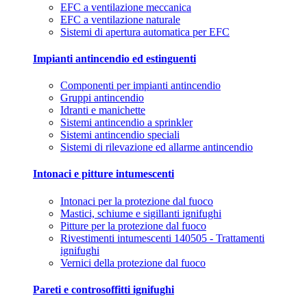
EFC a ventilazione meccanica
EFC a ventilazione naturale
Sistemi di apertura automatica per EFC
Impianti antincendio ed estinguenti
Componenti per impianti antincendio
Gruppi antincendio
Idranti e manichette
Sistemi antincendio a sprinkler
Sistemi antincendio speciali
Sistemi di rilevazione ed allarme antincendio
Intonaci e pitture intumescenti
Intonaci per la protezione dal fuoco
Mastici, schiume e sigillanti ignifughi
Pitture per la protezione dal fuoco
Rivestimenti intumescenti 140505 - Trattamenti
ignifughi
Vernici della protezione dal fuoco
Pareti e controsoffitti ignifughi