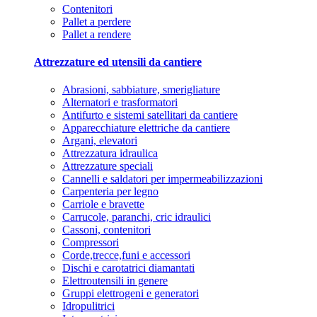
Contenitori
Pallet a perdere
Pallet a rendere
Attrezzature ed utensili da cantiere
Abrasioni, sabbiature, smerigliature
Alternatori e trasformatori
Antifurto e sistemi satellitari da cantiere
Apparecchiature elettriche da cantiere
Argani, elevatori
Attrezzatura idraulica
Attrezzature speciali
Cannelli e saldatori per impermeabilizzazioni
Carpenteria per legno
Carriole e bravette
Carrucole, paranchi, cric idraulici
Cassoni, contenitori
Compressori
Corde,trecce,funi e accessori
Dischi e carotatrici diamantati
Elettroutensili in genere
Gruppi elettrogeni e generatori
Idropulitrici