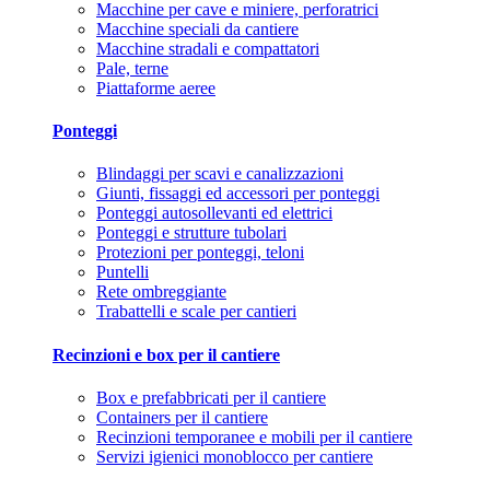
Macchine per cave e miniere, perforatrici
Macchine speciali da cantiere
Macchine stradali e compattatori
Pale, terne
Piattaforme aeree
Ponteggi
Blindaggi per scavi e canalizzazioni
Giunti, fissaggi ed accessori per ponteggi
Ponteggi autosollevanti ed elettrici
Ponteggi e strutture tubolari
Protezioni per ponteggi, teloni
Puntelli
Rete ombreggiante
Trabattelli e scale per cantieri
Recinzioni e box per il cantiere
Box e prefabbricati per il cantiere
Containers per il cantiere
Recinzioni temporanee e mobili per il cantiere
Servizi igienici monoblocco per cantiere