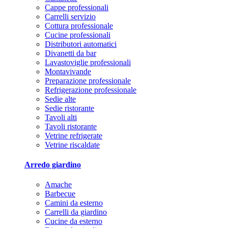
Cappe professionali
Carrelli servizio
Cottura professionale
Cucine professionali
Distributori automatici
Divanetti da bar
Lavastoviglie professionali
Montavivande
Preparazione professionale
Refrigerazione professionale
Sedie alte
Sedie ristorante
Tavoli alti
Tavoli ristorante
Vetrine refrigerate
Vetrine riscaldate
Arredo giardino
Amache
Barbecue
Camini da esterno
Carrelli da giardino
Cucine da esterno