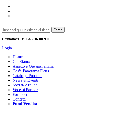
Cerca
Contattaci
+39 045 86 00 920
Login
Home
Chi Siamo
Assetto e Organigramma
Cos'è Panorama Deus
Catalogo Prodotti
News & Eventi
Soci & Affiliati
Voce ai Partner
Fornitori
Contatti
Punti Vendita