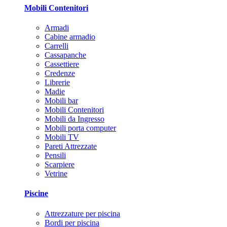
Mobili Contenitori
Armadi
Cabine armadio
Carrelli
Cassapanche
Cassettiere
Credenze
Librerie
Madie
Mobili bar
Mobili Contenitori
Mobili da Ingresso
Mobili porta computer
Mobili TV
Pareti Attrezzate
Pensili
Scarpiere
Vetrine
Piscine
Attrezzature per piscina
Bordi per piscina