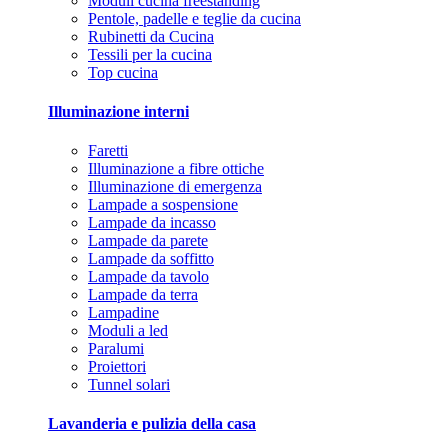
Moduli cucina freestanding
Pentole, padelle e teglie da cucina
Rubinetti da Cucina
Tessili per la cucina
Top cucina
Illuminazione interni
Faretti
Illuminazione a fibre ottiche
Illuminazione di emergenza
Lampade a sospensione
Lampade da incasso
Lampade da parete
Lampade da soffitto
Lampade da tavolo
Lampade da terra
Lampadine
Moduli a led
Paralumi
Proiettori
Tunnel solari
Lavanderia e pulizia della casa