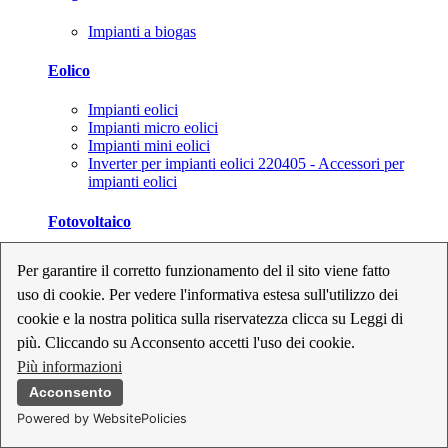
Impianti a biogas
Eolico
Impianti eolici
Impianti micro eolici
Impianti mini eolici
Inverter per impianti eolici 220405 - Accessori per
impianti eolici
Fotovoltaico
Cavi, connettori e sezionatori per impianti fotovoltaici
Per garantire il corretto funzionamento del il sito viene fatto
Inverter per impianti fotovoltaici
uso di cookie. Per vedere l'informativa estesa sull'utilizzo dei
Kit per impianti fotovoltaici
Moduli fotovoltaici
cookie e la nostra politica sulla riservatezza clicca su Leggi di
Sistemi di monitoraggio per impianti fotovoltaici
più. Cliccando su Acconsento accetti l'uso dei cookie.
Strumenti di collaudo e configurazione per impianti
Più informazioni
fotovoltaici
Supporti per impianti fotovoltaici
Acconsento
Powered by WebsitePolicies
Geotermia