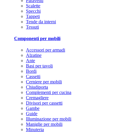
Paraventi
Scalette
Specchi
Tappeti
Tende da interni
Tessuti
Componenti per mobili
Accessori per armadi
Alzatine
Ante
Basi per tavoli
Bordi
Cassetti
Cerniere per mobili
Chiudiporta
Complementi per cucina
Cremagliere
Divisori per cassetti
Gambe
Guide
Illuminazione per mobili
Maniglie per mobili
Minuteria