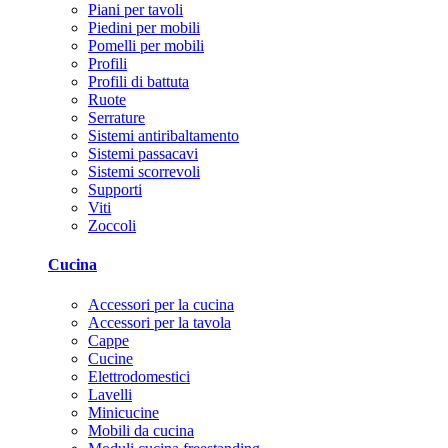
Piani per tavoli
Piedini per mobili
Pomelli per mobili
Profili
Profili di battuta
Ruote
Serrature
Sistemi antiribaltamento
Sistemi passacavi
Sistemi scorrevoli
Supporti
Viti
Zoccoli
Cucina
Accessori per la cucina
Accessori per la tavola
Cappe
Cucine
Elettrodomestici
Lavelli
Minicucine
Mobili da cucina