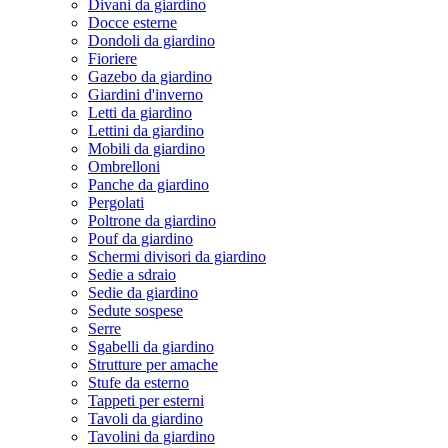
Divani da giardino
Docce esterne
Dondoli da giardino
Fioriere
Gazebo da giardino
Giardini d'inverno
Letti da giardino
Lettini da giardino
Mobili da giardino
Ombrelloni
Panche da giardino
Pergolati
Poltrone da giardino
Pouf da giardino
Schermi divisori da giardino
Sedie a sdraio
Sedie da giardino
Sedute sospese
Serre
Sgabelli da giardino
Strutture per amache
Stufe da esterno
Tappeti per esterni
Tavoli da giardino
Tavolini da giardino