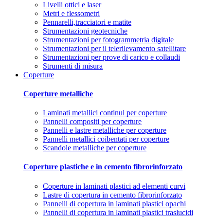
Livelli ottici e laser
Metri e flessometri
Pennarelli,tracciatori e matite
Strumentazioni geotecniche
Strumentazioni per fotogrammetria digitale
Strumentazioni per il telerilevamento satellitare
Strumentazioni per prove di carico e collaudi
Strumenti di misura
Coperture
Coperture metalliche
Laminati metallici continui per coperture
Pannelli compositi per coperture
Pannelli e lastre metalliche per coperture
Pannelli metallici coibentati per coperture
Scandole metalliche per coperture
Coperture plastiche e in cemento fibrorinforzato
Coperture in laminati plastici ad elementi curvi
Lastre di copertura in cemento fibrorinforzato
Pannelli di copertura in laminati plastici opachi
Pannelli di copertura in laminati plastici traslucidi