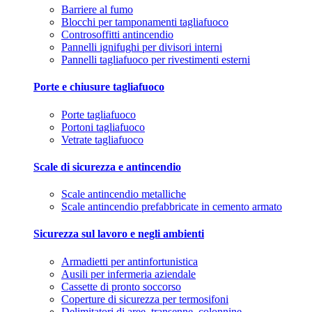
Barriere al fumo
Blocchi per tamponamenti tagliafuoco
Controsoffitti antincendio
Pannelli ignifughi per divisori interni
Pannelli tagliafuoco per rivestimenti esterni
Porte e chiusure tagliafuoco
Porte tagliafuoco
Portoni tagliafuoco
Vetrate tagliafuoco
Scale di sicurezza e antincendio
Scale antincendio metalliche
Scale antincendio prefabbricate in cemento armato
Sicurezza sul lavoro e negli ambienti
Armadietti per antinfortunistica
Ausili per infermeria aziendale
Cassette di pronto soccorso
Coperture di sicurezza per termosifoni
Delimitatori di aree, transenne, colonnine