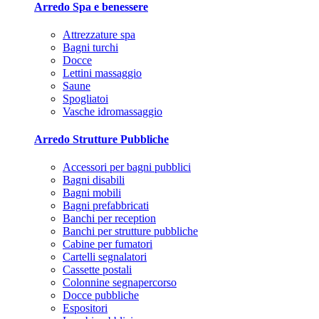
Arredo Spa e benessere
Attrezzature spa
Bagni turchi
Docce
Lettini massaggio
Saune
Spogliatoi
Vasche idromassaggio
Arredo Strutture Pubbliche
Accessori per bagni pubblici
Bagni disabili
Bagni mobili
Bagni prefabbricati
Banchi per reception
Banchi per strutture pubbliche
Cabine per fumatori
Cartelli segnalatori
Cassette postali
Colonnine segnapercorso
Docce pubbliche
Espositori