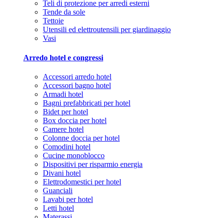
Teli di protezione per arredi esterni
Tende da sole
Tettoie
Utensili ed elettroutensili per giardinaggio
Vasi
Arredo hotel e congressi
Accessori arredo hotel
Accessori bagno hotel
Armadi hotel
Bagni prefabbricati per hotel
Bidet per hotel
Box doccia per hotel
Camere hotel
Colonne doccia per hotel
Comodini hotel
Cucine monoblocco
Dispositivi per risparmio energia
Divani hotel
Elettrodomestici per hotel
Guanciali
Lavabi per hotel
Letti hotel
Materassi