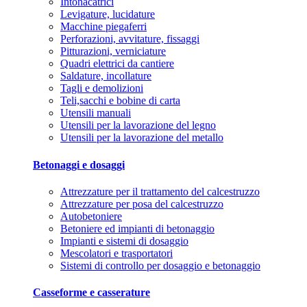
Intonacatrici
Levigature, lucidature
Macchine piegaferri
Perforazioni, avvitature, fissaggi
Pitturazioni, verniciature
Quadri elettrici da cantiere
Saldature, incollature
Tagli e demolizioni
Teli,sacchi e bobine di carta
Utensili manuali
Utensili per la lavorazione del legno
Utensili per la lavorazione del metallo
Betonaggi e dosaggi
Attrezzature per il trattamento del calcestruzzo
Attrezzature per posa del calcestruzzo
Autobetoniere
Betoniere ed impianti di betonaggio
Impianti e sistemi di dosaggio
Mescolatori e trasportatori
Sistemi di controllo per dosaggio e betonaggio
Casseforme e casserature