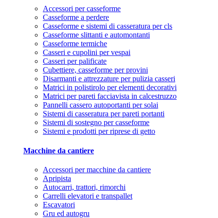
Accessori per casseforme
Casseforme a perdere
Casseforme e sistemi di casseratura per cls
Casseforme slittanti e automontanti
Casseforme termiche
Casseri e cupolini per vespai
Casseri per palificate
Cubettiere, casseforme per provini
Disarmanti e attrezzature per pulizia casseri
Matrici in polistirolo per elementi decorativi
Matrici per pareti facciavista in calcestruzzo
Pannelli cassero autoportanti per solai
Sistemi di casseratura per pareti portanti
Sistemi di sostegno per casseforme
Sistemi e prodotti per riprese di getto
Macchine da cantiere
Accessori per macchine da cantiere
Apripista
Autocarri, trattori, rimorchi
Carrelli elevatori e transpallet
Escavatori
Gru ed autogru