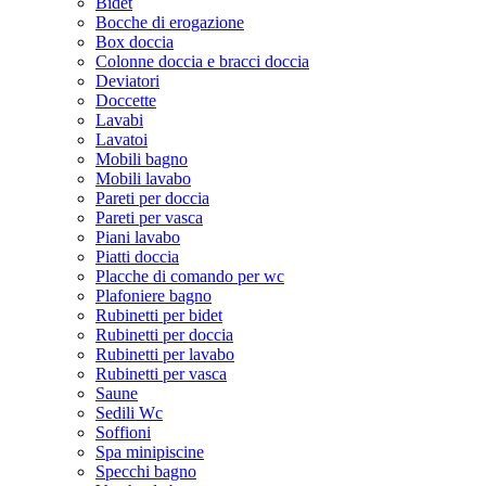
Bidet
Bocche di erogazione
Box doccia
Colonne doccia e bracci doccia
Deviatori
Doccette
Lavabi
Lavatoi
Mobili bagno
Mobili lavabo
Pareti per doccia
Pareti per vasca
Piani lavabo
Piatti doccia
Placche di comando per wc
Plafoniere bagno
Rubinetti per bidet
Rubinetti per doccia
Rubinetti per lavabo
Rubinetti per vasca
Saune
Sedili Wc
Soffioni
Spa minipiscine
Specchi bagno