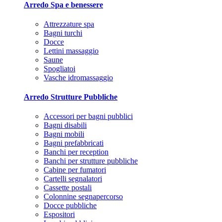
Arredo Spa e benessere
Attrezzature spa
Bagni turchi
Docce
Lettini massaggio
Saune
Spogliatoi
Vasche idromassaggio
Arredo Strutture Pubbliche
Accessori per bagni pubblici
Bagni disabili
Bagni mobili
Bagni prefabbricati
Banchi per reception
Banchi per strutture pubbliche
Cabine per fumatori
Cartelli segnalatori
Cassette postali
Colonnine segnapercorso
Docce pubbliche
Espositori