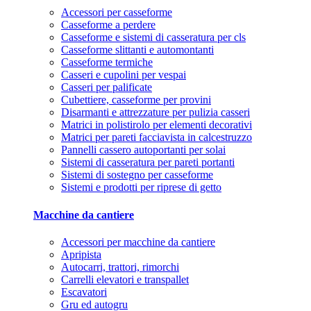
Accessori per casseforme
Casseforme a perdere
Casseforme e sistemi di casseratura per cls
Casseforme slittanti e automontanti
Casseforme termiche
Casseri e cupolini per vespai
Casseri per palificate
Cubettiere, casseforme per provini
Disarmanti e attrezzature per pulizia casseri
Matrici in polistirolo per elementi decorativi
Matrici per pareti facciavista in calcestruzzo
Pannelli cassero autoportanti per solai
Sistemi di casseratura per pareti portanti
Sistemi di sostegno per casseforme
Sistemi e prodotti per riprese di getto
Macchine da cantiere
Accessori per macchine da cantiere
Apripista
Autocarri, trattori, rimorchi
Carrelli elevatori e transpallet
Escavatori
Gru ed autogru