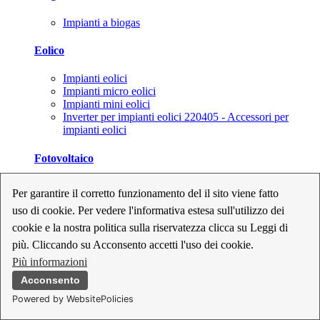
Impianti a biogas
Eolico
Impianti eolici
Impianti micro eolici
Impianti mini eolici
Inverter per impianti eolici 220405 - Accessori per
impianti eolici
Fotovoltaico
Cavi, connettori e sezionatori per impianti fotovoltaici
Per garantire il corretto funzionamento del il sito viene fatto
Inverter per impianti fotovoltaici
uso di cookie. Per vedere l'informativa estesa sull'utilizzo dei
Kit per impianti fotovoltaici
Moduli fotovoltaici
cookie e la nostra politica sulla riservatezza clicca su Leggi di
Sistemi di monitoraggio per impianti fotovoltaici
più. Cliccando su Acconsento accetti l'uso dei cookie.
Strumenti di collaudo e configurazione per impianti
Più informazioni
fotovoltaici
Supporti per impianti fotovoltaici
Acconsento
Powered by WebsitePolicies
Geotermia