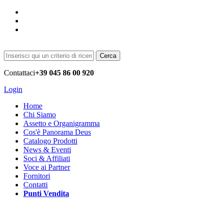
Cerca
Contattaci
+39 045 86 00 920
Login
Home
Chi Siamo
Assetto e Organigramma
Cos'è Panorama Deus
Catalogo Prodotti
News & Eventi
Soci & Affiliati
Voce ai Partner
Fornitori
Contatti
Punti Vendita