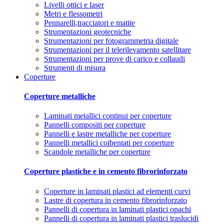
Livelli ottici e laser
Metri e flessometri
Pennarelli,tracciatori e matite
Strumentazioni geotecniche
Strumentazioni per fotogrammetria digitale
Strumentazioni per il telerilevamento satellitare
Strumentazioni per prove di carico e collaudi
Strumenti di misura
Coperture
Coperture metalliche
Laminati metallici continui per coperture
Pannelli compositi per coperture
Pannelli e lastre metalliche per coperture
Pannelli metallici coibentati per coperture
Scandole metalliche per coperture
Coperture plastiche e in cemento fibrorinforzato
Coperture in laminati plastici ad elementi curvi
Lastre di copertura in cemento fibrorinforzato
Pannelli di copertura in laminati plastici opachi
Pannelli di copertura in laminati plastici traslucidi