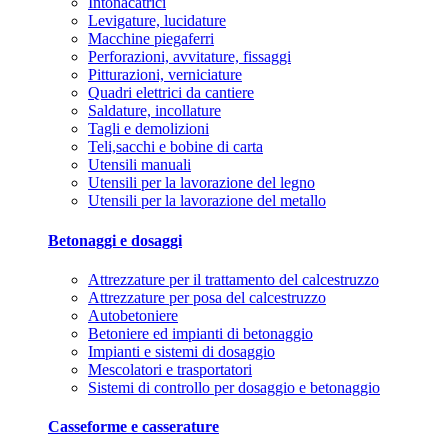
Intonacatrici
Levigature, lucidature
Macchine piegaferri
Perforazioni, avvitature, fissaggi
Pitturazioni, verniciature
Quadri elettrici da cantiere
Saldature, incollature
Tagli e demolizioni
Teli,sacchi e bobine di carta
Utensili manuali
Utensili per la lavorazione del legno
Utensili per la lavorazione del metallo
Betonaggi e dosaggi
Attrezzature per il trattamento del calcestruzzo
Attrezzature per posa del calcestruzzo
Autobetoniere
Betoniere ed impianti di betonaggio
Impianti e sistemi di dosaggio
Mescolatori e trasportatori
Sistemi di controllo per dosaggio e betonaggio
Casseforme e casserature