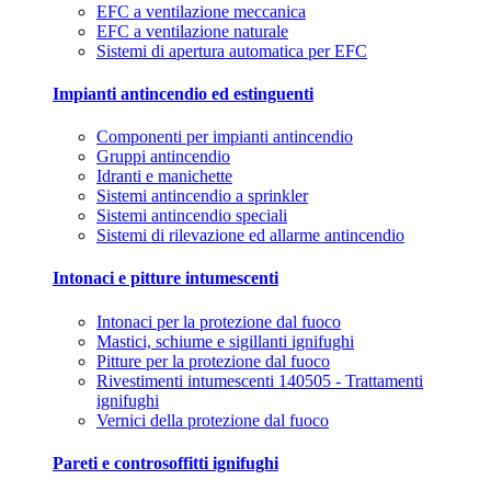
EFC a ventilazione meccanica
EFC a ventilazione naturale
Sistemi di apertura automatica per EFC
Impianti antincendio ed estinguenti
Componenti per impianti antincendio
Gruppi antincendio
Idranti e manichette
Sistemi antincendio a sprinkler
Sistemi antincendio speciali
Sistemi di rilevazione ed allarme antincendio
Intonaci e pitture intumescenti
Intonaci per la protezione dal fuoco
Mastici, schiume e sigillanti ignifughi
Pitture per la protezione dal fuoco
Rivestimenti intumescenti 140505 - Trattamenti
ignifughi
Vernici della protezione dal fuoco
Pareti e controsoffitti ignifughi