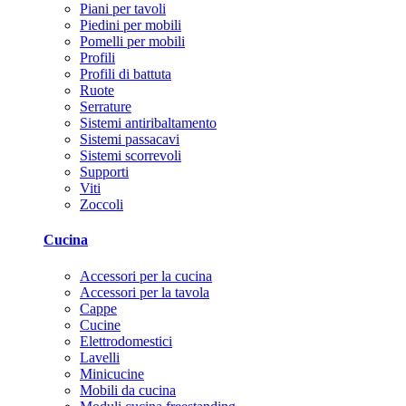
Piani per tavoli
Piedini per mobili
Pomelli per mobili
Profili
Profili di battuta
Ruote
Serrature
Sistemi antiribaltamento
Sistemi passacavi
Sistemi scorrevoli
Supporti
Viti
Zoccoli
Cucina
Accessori per la cucina
Accessori per la tavola
Cappe
Cucine
Elettrodomestici
Lavelli
Minicucine
Mobili da cucina