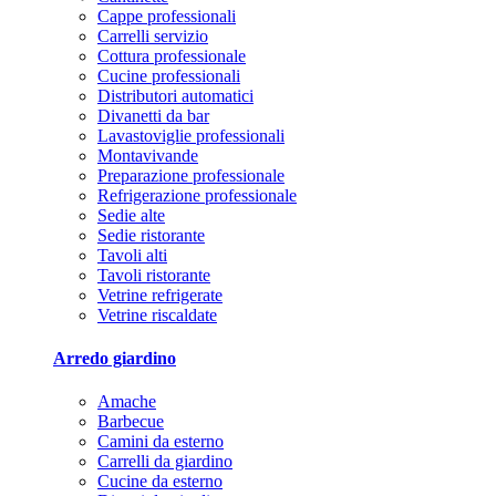
Cappe professionali
Carrelli servizio
Cottura professionale
Cucine professionali
Distributori automatici
Divanetti da bar
Lavastoviglie professionali
Montavivande
Preparazione professionale
Refrigerazione professionale
Sedie alte
Sedie ristorante
Tavoli alti
Tavoli ristorante
Vetrine refrigerate
Vetrine riscaldate
Arredo giardino
Amache
Barbecue
Camini da esterno
Carrelli da giardino
Cucine da esterno