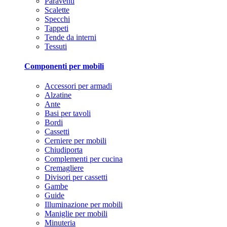
Paraventi
Scalette
Specchi
Tappeti
Tende da interni
Tessuti
Componenti per mobili
Accessori per armadi
Alzatine
Ante
Basi per tavoli
Bordi
Cassetti
Cerniere per mobili
Chiudiporta
Complementi per cucina
Cremagliere
Divisori per cassetti
Gambe
Guide
Illuminazione per mobili
Maniglie per mobili
Minuteria