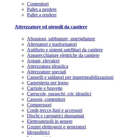
Contenitori
Pallet a perdere
Pallet a rendere
Attrezzature ed utensili da cantiere
Abrasioni, sabbiature, smerigliature
Alternatori e trasformatori
Antifurto e sistemi satellitari da cantiere
Apparecchiature elettriche da cantiere
Argani, elevatori
Attrezzatura idraulica
Attrezzature speciali
Cannelli e saldatori per impermeabilizzazioni
Carpenteria per legno
Carriole e bravette
Carrucole, paranchi, cric idraulici
Cassoni, contenitori
Compressori
Corde,trecce,funi e accessori
Dischi e carotatrici diamantati
Elettroutensili in genere
Gruppi elettrogeni e generatori
Idropulitrici