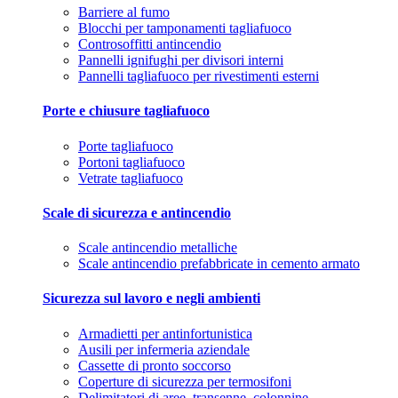
Barriere al fumo
Blocchi per tamponamenti tagliafuoco
Controsoffitti antincendio
Pannelli ignifughi per divisori interni
Pannelli tagliafuoco per rivestimenti esterni
Porte e chiusure tagliafuoco
Porte tagliafuoco
Portoni tagliafuoco
Vetrate tagliafuoco
Scale di sicurezza e antincendio
Scale antincendio metalliche
Scale antincendio prefabbricate in cemento armato
Sicurezza sul lavoro e negli ambienti
Armadietti per antinfortunistica
Ausili per infermeria aziendale
Cassette di pronto soccorso
Coperture di sicurezza per termosifoni
Delimitatori di aree, transenne, colonnine