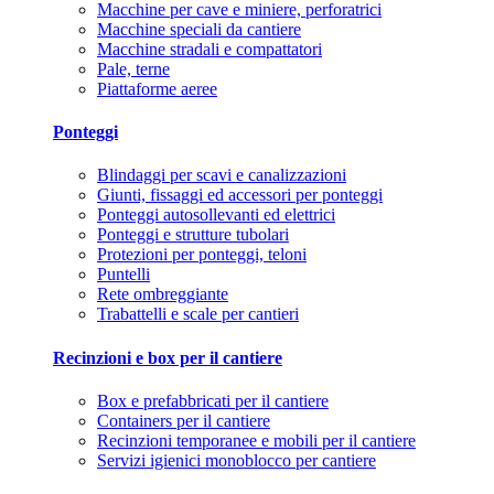
Macchine per cave e miniere, perforatrici
Macchine speciali da cantiere
Macchine stradali e compattatori
Pale, terne
Piattaforme aeree
Ponteggi
Blindaggi per scavi e canalizzazioni
Giunti, fissaggi ed accessori per ponteggi
Ponteggi autosollevanti ed elettrici
Ponteggi e strutture tubolari
Protezioni per ponteggi, teloni
Puntelli
Rete ombreggiante
Trabattelli e scale per cantieri
Recinzioni e box per il cantiere
Box e prefabbricati per il cantiere
Containers per il cantiere
Recinzioni temporanee e mobili per il cantiere
Servizi igienici monoblocco per cantiere