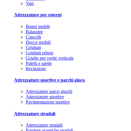
Vasi
Attrezzature per esterni
Bagni mobili
Balaustre
Cancelli
Docce mobili
Grigliati
Grigliati erbosi
Griglie per verde verticale
Paletti e saette
Recinzioni
Attrezzature sportive e parchi gioco
Attrezzature parco giochi
Attrezzature sportive
Pavimentazioni sportive
Attrezzature stradali
Attrezzature stradali
Barriere acustiche stradali