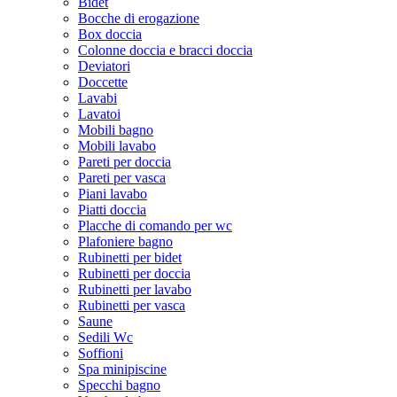
Bidet
Bocche di erogazione
Box doccia
Colonne doccia e bracci doccia
Deviatori
Doccette
Lavabi
Lavatoi
Mobili bagno
Mobili lavabo
Pareti per doccia
Pareti per vasca
Piani lavabo
Piatti doccia
Placche di comando per wc
Plafoniere bagno
Rubinetti per bidet
Rubinetti per doccia
Rubinetti per lavabo
Rubinetti per vasca
Saune
Sedili Wc
Soffioni
Spa minipiscine
Specchi bagno