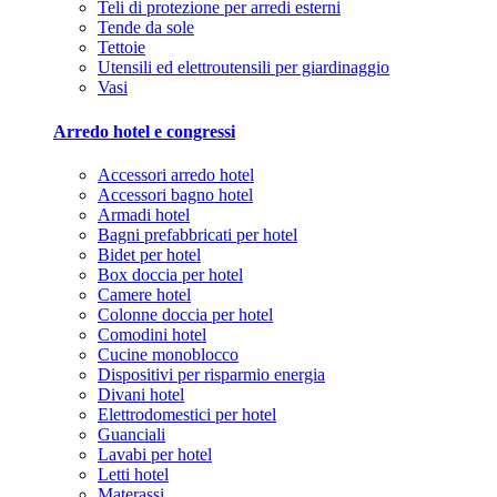
Teli di protezione per arredi esterni
Tende da sole
Tettoie
Utensili ed elettroutensili per giardinaggio
Vasi
Arredo hotel e congressi
Accessori arredo hotel
Accessori bagno hotel
Armadi hotel
Bagni prefabbricati per hotel
Bidet per hotel
Box doccia per hotel
Camere hotel
Colonne doccia per hotel
Comodini hotel
Cucine monoblocco
Dispositivi per risparmio energia
Divani hotel
Elettrodomestici per hotel
Guanciali
Lavabi per hotel
Letti hotel
Materassi