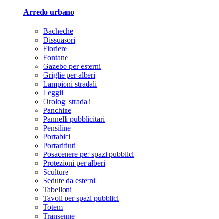
Arredo urbano
Bacheche
Dissuasori
Fioriere
Fontane
Gazebo per esterni
Griglie per alberi
Lampioni stradali
Leggii
Orologi stradali
Panchine
Pannelli pubblicitari
Pensiline
Portabici
Portarifiuti
Posacenere per spazi pubblici
Protezioni per alberi
Sculture
Sedute da esterni
Tabelloni
Tavoli per spazi pubblici
Totem
Transenne