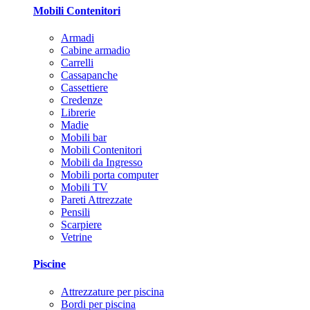
Mobili Contenitori
Armadi
Cabine armadio
Carrelli
Cassapanche
Cassettiere
Credenze
Librerie
Madie
Mobili bar
Mobili Contenitori
Mobili da Ingresso
Mobili porta computer
Mobili TV
Pareti Attrezzate
Pensili
Scarpiere
Vetrine
Piscine
Attrezzature per piscina
Bordi per piscina