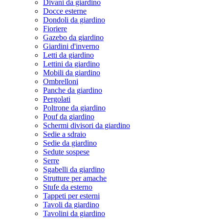
Divani da giardino
Docce esterne
Dondoli da giardino
Fioriere
Gazebo da giardino
Giardini d'inverno
Letti da giardino
Lettini da giardino
Mobili da giardino
Ombrelloni
Panche da giardino
Pergolati
Poltrone da giardino
Pouf da giardino
Schermi divisori da giardino
Sedie a sdraio
Sedie da giardino
Sedute sospese
Serre
Sgabelli da giardino
Strutture per amache
Stufe da esterno
Tappeti per esterni
Tavoli da giardino
Tavolini da giardino