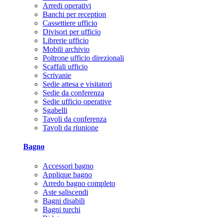
Arredi operativi
Banchi per reception
Cassettiere ufficio
Divisori per ufficio
Librerie ufficio
Mobili archivio
Poltrone ufficio direzionali
Scaffali ufficio
Scrivanie
Sedie attesa e visitatori
Sedie da conferenza
Sedie ufficio operative
Sgabelli
Tavoli da conferenza
Tavoli da riunione
Bagno
Accessori bagno
Applique bagno
Arredo bagno completo
Aste saliscendi
Bagni disabili
Bagni turchi