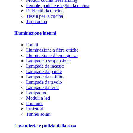
Moduli cucina freestanding
Pentole, padelle e teglie da cucina
Rubinetti da Cucina
Tessili per la cucina
Top cucina
Illuminazione interni
Faretti
Illuminazione a fibre ottiche
Illuminazione di emergenza
Lampade a sospensione
Lampade da incasso
Lampade da parete
Lampade da soffitto
Lampade da tavolo
Lampade da terra
Lampadine
Moduli a led
Paralumi
Proiettori
Tunnel solari
Lavanderia e pulizia della casa