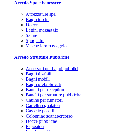
Arredo Spa e benessere
Attrezzature spa
Bagni turchi
Docce
Lettini massaggio
Saune
Spogliatoi
Vasche idromassaggio
Arredo Strutture Pubbliche
Accessori per bagni pubblici
Bagni disabili
Bagni mobili
Bagni prefabbricati
Banchi per reception
Banchi per strutture pubbliche
Cabine per fumatori
Cartelli segnalatori
Cassette postali
Colonnine segnapercorso
Docce pubbliche
Espositori