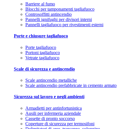
Barriere al fumo
Blocchi per tamponamenti tagliafuoco
Controsoffitti antincendio
Pannelli ignifughi per divisori interni
Pannelli tagliafuoco per rivestimenti esterni
Porte e chiusure tagliafuoco
Porte tagliafuoco
Portoni tagliafuoco
Vetrate tagliafuoco
Scale di sicurezza e antincendio
Scale antincendio metalliche
Scale antincendio prefabbricate in cemento armato
Sicurezza sul lavoro e negli ambienti
Armadietti per antinfortunistica
Ausili per infermeria aziendale
Cassette di pronto soccorso
Coperture di sicurezza per termosifoni
Delimitatori di aree, transenne, colonnine