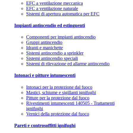
EFC a ventilazione meccanica
EFC a ventilazione naturale
Sistemi di apertura automatica per EFC
Impianti antincendio ed estinguenti
Componenti per impianti antincendio
Gruppi antincendio
Idranti e manichette
Sistemi antincendio a sprinkler
Sistemi antincendio speciali
Sistemi di rilevazione ed allarme antincendio
Intonaci e pitture intumescenti
Intonaci per la protezione dal fuoco
Mastici, schiume e sigillanti ignifughi
Pitture per la protezione dal fuoco
Rivestimenti intumescenti 140505 - Trattamenti
ignifughi
Vernici della protezione dal fuoco
Pareti e controsoffitti ignifughi