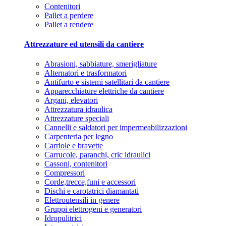
Contenitori
Pallet a perdere
Pallet a rendere
Attrezzature ed utensili da cantiere
Abrasioni, sabbiature, smerigliature
Alternatori e trasformatori
Antifurto e sistemi satellitari da cantiere
Apparecchiature elettriche da cantiere
Argani, elevatori
Attrezzatura idraulica
Attrezzature speciali
Cannelli e saldatori per impermeabilizzazioni
Carpenteria per legno
Carriole e bravette
Carrucole, paranchi, cric idraulici
Cassoni, contenitori
Compressori
Corde,trecce,funi e accessori
Dischi e carotatrici diamantati
Elettroutensili in genere
Gruppi elettrogeni e generatori
Idropulitrici