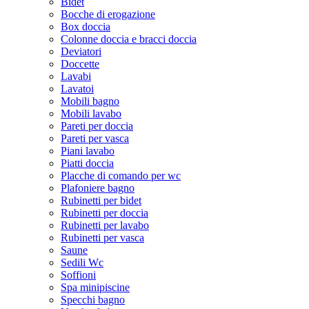
Bidet
Bocche di erogazione
Box doccia
Colonne doccia e bracci doccia
Deviatori
Doccette
Lavabi
Lavatoi
Mobili bagno
Mobili lavabo
Pareti per doccia
Pareti per vasca
Piani lavabo
Piatti doccia
Placche di comando per wc
Plafoniere bagno
Rubinetti per bidet
Rubinetti per doccia
Rubinetti per lavabo
Rubinetti per vasca
Saune
Sedili Wc
Soffioni
Spa minipiscine
Specchi bagno