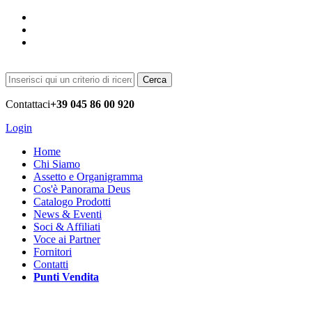
Cerca
Contattaci
+39 045 86 00 920
Login
Home
Chi Siamo
Assetto e Organigramma
Cos'è Panorama Deus
Catalogo Prodotti
News & Eventi
Soci & Affiliati
Voce ai Partner
Fornitori
Contatti
Punti Vendita