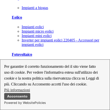
Impianti a biogas
Eolico
Impianti eolici
Impianti micro eolici
Impianti mini eolici
Inverter per impianti eolici 220405 - Accessori per
impianti eolici
Fotovoltaico
Cavi, connettori e sezionatori per impianti fotovoltaici
Per garantire il corretto funzionamento del il sito viene fatto
Inverter per impianti fotovoltaici
uso di cookie. Per vedere l'informativa estesa sull'utilizzo dei
Kit per impianti fotovoltaici
Moduli fotovoltaici
cookie e la nostra politica sulla riservatezza clicca su Leggi di
Sistemi di monitoraggio per impianti fotovoltaici
più. Cliccando su Acconsento accetti l'uso dei cookie.
Strumenti di collaudo e configurazione per impianti
Più informazioni
fotovoltaici
Supporti per impianti fotovoltaici
Acconsento
Powered by WebsitePolicies
Geotermia