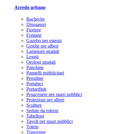
Arredo urbano
Bacheche
Dissuasori
Fioriere
Fontane
Gazebo per esterni
Griglie per alberi
Lampioni stradali
Leggii
Orologi stradali
Panchine
Pannelli pubblicitari
Pensiline
Portabici
Portarifiuti
Posacenere per spazi pubblici
Protezioni per alberi
Sculture
Sedute da esterni
Tabelloni
Tavoli per spazi pubblici
Totem
Transenne