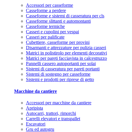
Accessori per casseforme
Casseforme a perdere
Casseforme e sistemi di casseratura per cls
Casseforme slittanti e automontanti
Casseforme termiche
Casseri e cupolini per vespai
Casseri per palificate
Cubettiere, casseforme per provini
Disarmanti e attrezzature per pulizia casseri
Matrici in polistirolo per elementi decorativi
Matrici per pareti facciavista in calcestruzzo
Pannelli cassero autoportanti per solai
Sistemi di casseratura per pareti portanti
Sistemi di sostegno per casseforme
Sistemi e prodotti per riprese di getto
Macchine da cantiere
Accessori per macchine da cantiere
Apripista
Autocarri, trattori, rimorchi
Carrelli elevatori e transpallet
Escavatori
Gru ed autogru