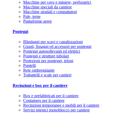
Macchine per cave e miniere, perforatrici
Macchine speciali da cantiere
Macchine stradali e compattatori
Pale, terne
Piattaforme aeree
Ponteggi
Blindaggi per scavi e canalizzazioni
Giunti, fissaggi ed accessori per ponteggi
Ponteggi autosollevanti ed elettrici
Ponteggi e strutture tubolari
Protezioni per ponteggi, teloni
Puntelli
Rete ombreggiante
Trabattelli e scale per cantieri
Recinzioni e box per il cantiere
Box e prefabbricati per il cantiere
Containers per il cantiere
Recinzioni temporanee e mobili per il cantiere
Servizi igienici monoblocco per cantiere