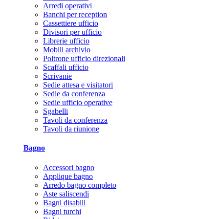
Arredi operativi
Banchi per reception
Cassettiere ufficio
Divisori per ufficio
Librerie ufficio
Mobili archivio
Poltrone ufficio direzionali
Scaffali ufficio
Scrivanie
Sedie attesa e visitatori
Sedie da conferenza
Sedie ufficio operative
Sgabelli
Tavoli da conferenza
Tavoli da riunione
Bagno
Accessori bagno
Applique bagno
Arredo bagno completo
Aste saliscendi
Bagni disabili
Bagni turchi