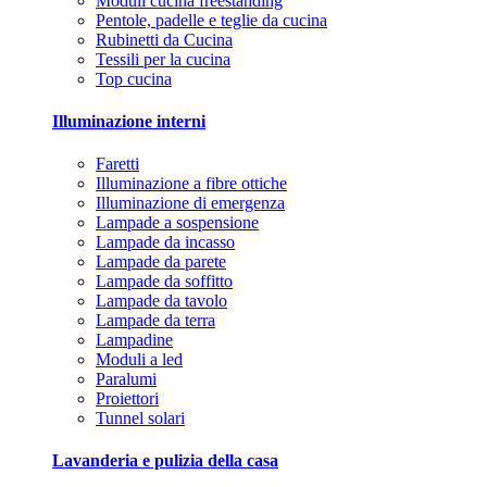
Moduli cucina freestanding
Pentole, padelle e teglie da cucina
Rubinetti da Cucina
Tessili per la cucina
Top cucina
Illuminazione interni
Faretti
Illuminazione a fibre ottiche
Illuminazione di emergenza
Lampade a sospensione
Lampade da incasso
Lampade da parete
Lampade da soffitto
Lampade da tavolo
Lampade da terra
Lampadine
Moduli a led
Paralumi
Proiettori
Tunnel solari
Lavanderia e pulizia della casa