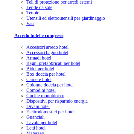
Teli di protezione per arredi esterni
Tende da sole
Tettoie
Utensili ed elettroutensili per giardinaggio
Vasi
Arredo hotel e congressi
Accessori arredo hotel
Accessori bagno hotel
Armadi hotel
Bagni prefabbricati per hotel
Bidet per hotel
Box doccia per hotel
Camere hotel
Colonne doccia per hotel
Comodini hotel
Cucine monoblocco
Dispositivi per risparmio energia
Divani hotel
Elettrodomestici per hotel
Guanciali
Lavabi per hotel
Letti hotel
Materassi