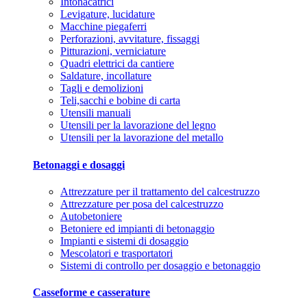
Intonacatrici
Levigature, lucidature
Macchine piegaferri
Perforazioni, avvitature, fissaggi
Pitturazioni, verniciature
Quadri elettrici da cantiere
Saldature, incollature
Tagli e demolizioni
Teli,sacchi e bobine di carta
Utensili manuali
Utensili per la lavorazione del legno
Utensili per la lavorazione del metallo
Betonaggi e dosaggi
Attrezzature per il trattamento del calcestruzzo
Attrezzature per posa del calcestruzzo
Autobetoniere
Betoniere ed impianti di betonaggio
Impianti e sistemi di dosaggio
Mescolatori e trasportatori
Sistemi di controllo per dosaggio e betonaggio
Casseforme e casserature