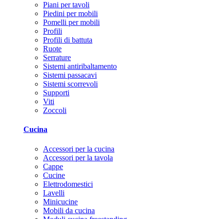
Piani per tavoli
Piedini per mobili
Pomelli per mobili
Profili
Profili di battuta
Ruote
Serrature
Sistemi antiribaltamento
Sistemi passacavi
Sistemi scorrevoli
Supporti
Viti
Zoccoli
Cucina
Accessori per la cucina
Accessori per la tavola
Cappe
Cucine
Elettrodomestici
Lavelli
Minicucine
Mobili da cucina