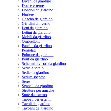
Divani da giardino
Docce esterne
Dondoli da giardino
Fioriere
Gazebo da giardino
Giardini d'inverno
Letti da giardino
Lettini da giardino
Mobili da giardino
Ombrelloni
Panche da giardino
Pergolati
Poltrone da giardino
Pouf da giardino
Schermi divisori da giardino
Sedie a sdraio
Sedie da giardino
Sedute sospese
Serre
Sgabelli da giardino
Strutture per amache
Stufe da esterno
Tappeti per esterni
Tavoli da giardino
Tavolini da giardino