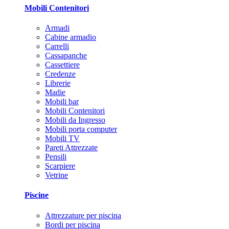
Mobili Contenitori
Armadi
Cabine armadio
Carrelli
Cassapanche
Cassettiere
Credenze
Librerie
Madie
Mobili bar
Mobili Contenitori
Mobili da Ingresso
Mobili porta computer
Mobili TV
Pareti Attrezzate
Pensili
Scarpiere
Vetrine
Piscine
Attrezzature per piscina
Bordi per piscina