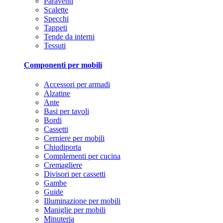
Paraventi
Scalette
Specchi
Tappeti
Tende da interni
Tessuti
Componenti per mobili
Accessori per armadi
Alzatine
Ante
Basi per tavoli
Bordi
Cassetti
Cerniere per mobili
Chiudiporta
Complementi per cucina
Cremagliere
Divisori per cassetti
Gambe
Guide
Illuminazione per mobili
Maniglie per mobili
Minuteria