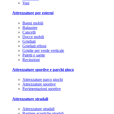
Vasi
Attrezzature per esterni
Bagni mobili
Balaustre
Cancelli
Docce mobili
Grigliati
Grigliati erbosi
Griglie per verde verticale
Paletti e saette
Recinzioni
Attrezzature sportive e parchi gioco
Attrezzature parco giochi
Attrezzature sportive
Pavimentazioni sportive
Attrezzature stradali
Attrezzature stradali
Barriere acustiche stradali