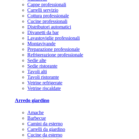
Cappe professionali
Carrelli servizio
Cottura professionale
Cucine professionali
Distributori automatici
Divanetti da bar
Lavastoviglie professionali
Montavivande
Preparazione professionale
Refrigerazione professionale
Sedie alte
Sedie ristorante
Tavoli alti
Tavoli ristorante
Vetrine refrigerate
Vetrine riscaldate
Arredo giardino
Amache
Barbecue
Camini da esterno
Carrelli da giardino
Cucine da esterno