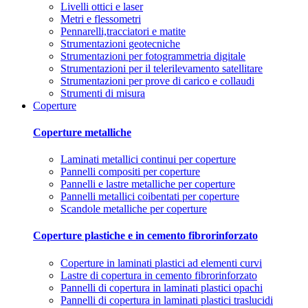
Livelli ottici e laser
Metri e flessometri
Pennarelli,tracciatori e matite
Strumentazioni geotecniche
Strumentazioni per fotogrammetria digitale
Strumentazioni per il telerilevamento satellitare
Strumentazioni per prove di carico e collaudi
Strumenti di misura
Coperture
Coperture metalliche
Laminati metallici continui per coperture
Pannelli compositi per coperture
Pannelli e lastre metalliche per coperture
Pannelli metallici coibentati per coperture
Scandole metalliche per coperture
Coperture plastiche e in cemento fibrorinforzato
Coperture in laminati plastici ad elementi curvi
Lastre di copertura in cemento fibrorinforzato
Pannelli di copertura in laminati plastici opachi
Pannelli di copertura in laminati plastici traslucidi