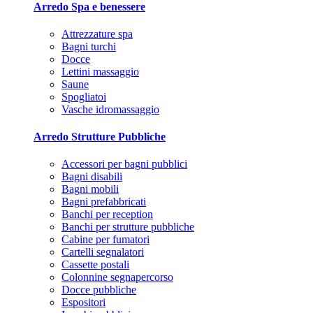
Arredo Spa e benessere
Attrezzature spa
Bagni turchi
Docce
Lettini massaggio
Saune
Spogliatoi
Vasche idromassaggio
Arredo Strutture Pubbliche
Accessori per bagni pubblici
Bagni disabili
Bagni mobili
Bagni prefabbricati
Banchi per reception
Banchi per strutture pubbliche
Cabine per fumatori
Cartelli segnalatori
Cassette postali
Colonnine segnapercorso
Docce pubbliche
Espositori