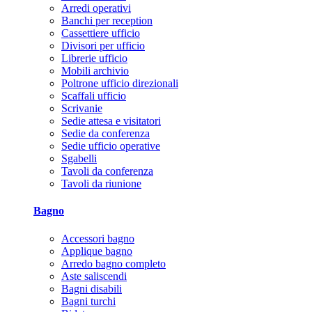
Arredi operativi
Banchi per reception
Cassettiere ufficio
Divisori per ufficio
Librerie ufficio
Mobili archivio
Poltrone ufficio direzionali
Scaffali ufficio
Scrivanie
Sedie attesa e visitatori
Sedie da conferenza
Sedie ufficio operative
Sgabelli
Tavoli da conferenza
Tavoli da riunione
Bagno
Accessori bagno
Applique bagno
Arredo bagno completo
Aste saliscendi
Bagni disabili
Bagni turchi