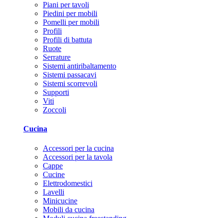
Piani per tavoli
Piedini per mobili
Pomelli per mobili
Profili
Profili di battuta
Ruote
Serrature
Sistemi antiribaltamento
Sistemi passacavi
Sistemi scorrevoli
Supporti
Viti
Zoccoli
Cucina
Accessori per la cucina
Accessori per la tavola
Cappe
Cucine
Elettrodomestici
Lavelli
Minicucine
Mobili da cucina