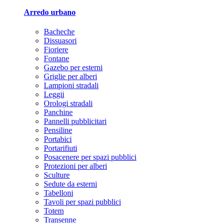
Arredo urbano
Bacheche
Dissuasori
Fioriere
Fontane
Gazebo per esterni
Griglie per alberi
Lampioni stradali
Leggii
Orologi stradali
Panchine
Pannelli pubblicitari
Pensiline
Portabici
Portarifiuti
Posacenere per spazi pubblici
Protezioni per alberi
Sculture
Sedute da esterni
Tabelloni
Tavoli per spazi pubblici
Totem
Transenne