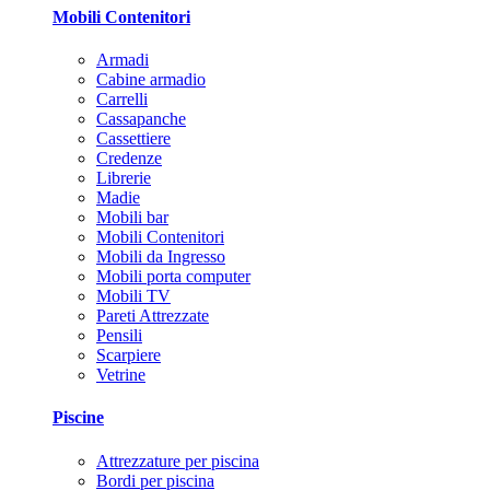
Mobili Contenitori
Armadi
Cabine armadio
Carrelli
Cassapanche
Cassettiere
Credenze
Librerie
Madie
Mobili bar
Mobili Contenitori
Mobili da Ingresso
Mobili porta computer
Mobili TV
Pareti Attrezzate
Pensili
Scarpiere
Vetrine
Piscine
Attrezzature per piscina
Bordi per piscina