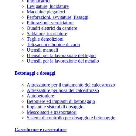
Intonacatrici
Levigature, lucidature
Macchine piegaferri
Perforazioni, avvitature, fissaggi
Pitturazioni, verniciature
Quadri elettrici da cantiere
Saldature, incollature
Tagli e demolizioni
Teli,sacchi e bobine di carta
Utensili manuali
Utensili per la lavorazione del legno
Utensili per la lavorazione del metallo
Betonaggi e dosaggi
Attrezzature per il trattamento del calcestruzzo
Attrezzature per posa del calcestruzzo
Autobetoniere
Betoniere ed impianti di betonaggio
Impianti e sistemi di dosaggio
Mescolatori e trasportatori
Sistemi di controllo per dosaggio e betonaggio
Casseforme e casserature