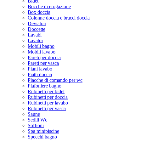
Bidet
Bocche di erogazione
Box doccia
Colonne doccia e bracci doccia
Deviatori
Doccette
Lavabi
Lavatoi
Mobili bagno
Mobili lavabo
Pareti per doccia
Pareti per vasca
Piani lavabo
Piatti doccia
Placche di comando per wc
Plafoniere bagno
Rubinetti per bidet
Rubinetti per doccia
Rubinetti per lavabo
Rubinetti per vasca
Saune
Sedili Wc
Soffioni
Spa minipiscine
Specchi bagno