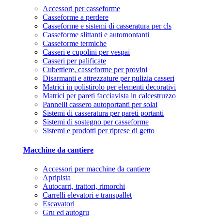
Accessori per casseforme
Casseforme a perdere
Casseforme e sistemi di casseratura per cls
Casseforme slittanti e automontanti
Casseforme termiche
Casseri e cupolini per vespai
Casseri per palificate
Cubettiere, casseforme per provini
Disarmanti e attrezzature per pulizia casseri
Matrici in polistirolo per elementi decorativi
Matrici per pareti facciavista in calcestruzzo
Pannelli cassero autoportanti per solai
Sistemi di casseratura per pareti portanti
Sistemi di sostegno per casseforme
Sistemi e prodotti per riprese di getto
Macchine da cantiere
Accessori per macchine da cantiere
Apripista
Autocarri, trattori, rimorchi
Carrelli elevatori e transpallet
Escavatori
Gru ed autogru