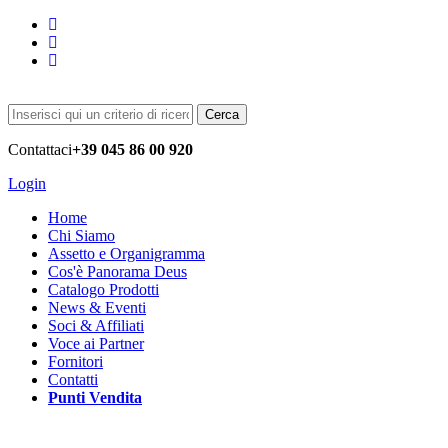
Cerca
Contattaci
+39 045 86 00 920
Login
Home
Chi Siamo
Assetto e Organigramma
Cos'è Panorama Deus
Catalogo Prodotti
News & Eventi
Soci & Affiliati
Voce ai Partner
Fornitori
Contatti
Punti Vendita