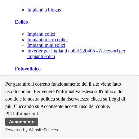
Impianti a biogas
Eolico
Impianti eolici
Impianti micro eolici
Impianti mini eolici
Inverter per impianti eolici 220405 - Accessori per
impianti eolici
Fotovoltaico
Cavi, connettori e sezionatori per impianti fotovoltaici
Per garantire il corretto funzionamento del il sito viene fatto
Inverter per impianti fotovoltaici
uso di cookie. Per vedere l'informativa estesa sull'utilizzo dei
Kit per impianti fotovoltaici
Moduli fotovoltaici
cookie e la nostra politica sulla riservatezza clicca su Leggi di
Sistemi di monitoraggio per impianti fotovoltaici
più. Cliccando su Acconsento accetti l'uso dei cookie.
Strumenti di collaudo e configurazione per impianti
Più informazioni
fotovoltaici
Supporti per impianti fotovoltaici
Acconsento
Powered by WebsitePolicies
Geotermia