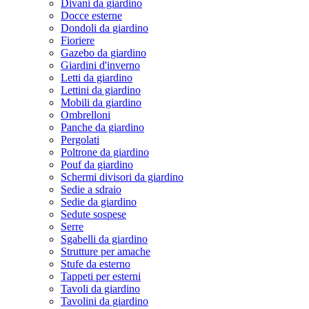
Divani da giardino
Docce esterne
Dondoli da giardino
Fioriere
Gazebo da giardino
Giardini d'inverno
Letti da giardino
Lettini da giardino
Mobili da giardino
Ombrelloni
Panche da giardino
Pergolati
Poltrone da giardino
Pouf da giardino
Schermi divisori da giardino
Sedie a sdraio
Sedie da giardino
Sedute sospese
Serre
Sgabelli da giardino
Strutture per amache
Stufe da esterno
Tappeti per esterni
Tavoli da giardino
Tavolini da giardino