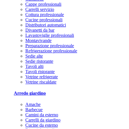
Cappe professionali
Carrelli servizio
Cottura professionale
Cucine professionali
Distributori automatici
Divanetti da bar
Lavastoviglie professionali
Montavivande
Preparazione professionale
Refrigerazione professionale
Sedie alte
Sedie ristorante
Tavoli alti
Tavoli ristorante
Vetrine refrigerate
Vetrine riscaldate
Arredo giardino
Amache
Barbecue
Camini da esterno
Carrelli da giardino
Cucine da esterno