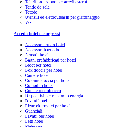
Teli di protezione per arredi esterni
Tende da sole
Tettoie
Utensili ed elettroutensili per giardinaggio
Vasi
Arredo hotel e congressi
Accessori arredo hotel
Accessori bagno hotel
Armadi hotel
Bagni prefabbricati per hotel
Bidet per hotel
Box doccia per hotel
Camere hotel
Colonne doccia per hotel
Comodini hotel
Cucine monoblocco
Dispositivi per risparmio energia
Divani hotel
Elettrodomestici per hotel
Guanciali
Lavabi per hotel
Letti hotel
Materassi