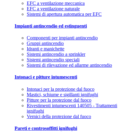
EFC a ventilazione meccanica
EFC a ventilazione naturale
Sistemi di apertura automatica per EFC
Impianti antincendio ed estinguenti
Componenti per impianti antincendio
Gruppi antincendio
Idranti e manichette
Sistemi antincendio a sprinkler
Sistemi antincendio speciali
Sistemi di rilevazione ed allarme antincendio
Intonaci e pitture intumescenti
Intonaci per la protezione dal fuoco
Mastici, schiume e sigillanti ignifughi
Pitture per la protezione dal fuoco
Rivestimenti intumescenti 140505 - Trattamenti
ignifughi
Vernici della protezione dal fuoco
Pareti e controsoffitti ignifughi