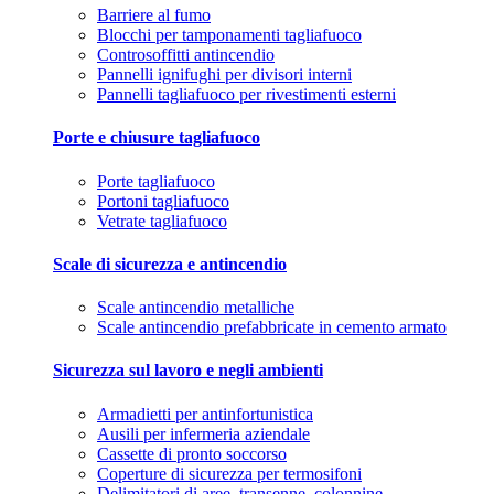
Barriere al fumo
Blocchi per tamponamenti tagliafuoco
Controsoffitti antincendio
Pannelli ignifughi per divisori interni
Pannelli tagliafuoco per rivestimenti esterni
Porte e chiusure tagliafuoco
Porte tagliafuoco
Portoni tagliafuoco
Vetrate tagliafuoco
Scale di sicurezza e antincendio
Scale antincendio metalliche
Scale antincendio prefabbricate in cemento armato
Sicurezza sul lavoro e negli ambienti
Armadietti per antinfortunistica
Ausili per infermeria aziendale
Cassette di pronto soccorso
Coperture di sicurezza per termosifoni
Delimitatori di aree, transenne, colonnine