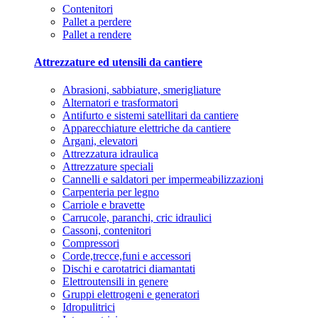
Contenitori
Pallet a perdere
Pallet a rendere
Attrezzature ed utensili da cantiere
Abrasioni, sabbiature, smerigliature
Alternatori e trasformatori
Antifurto e sistemi satellitari da cantiere
Apparecchiature elettriche da cantiere
Argani, elevatori
Attrezzatura idraulica
Attrezzature speciali
Cannelli e saldatori per impermeabilizzazioni
Carpenteria per legno
Carriole e bravette
Carrucole, paranchi, cric idraulici
Cassoni, contenitori
Compressori
Corde,trecce,funi e accessori
Dischi e carotatrici diamantati
Elettroutensili in genere
Gruppi elettrogeni e generatori
Idropulitrici