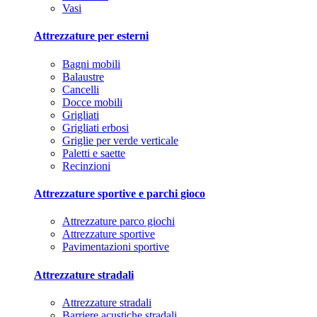
Vasi
Attrezzature per esterni
Bagni mobili
Balaustre
Cancelli
Docce mobili
Grigliati
Grigliati erbosi
Griglie per verde verticale
Paletti e saette
Recinzioni
Attrezzature sportive e parchi gioco
Attrezzature parco giochi
Attrezzature sportive
Pavimentazioni sportive
Attrezzature stradali
Attrezzature stradali
Barriere acustiche stradali