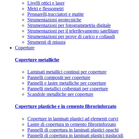
Livelli ottici e laser
Metri e flessometri
Pennarelli,tracciatori e matite
Strumentazioni geotecniche
Strumentazioni per fotogrammetria digitale
Strumentazioni per il telerilevamento satellitare
Strumentazioni per prove di carico e collaudi
Strumenti di misura
Coperture
Coperture metalliche
Laminati metallici continui per coperture
Pannelli compositi per coperture
Pannelli e lastre metalliche per coperture
Pannelli metallici coibentati per coperture
Scandole metalliche per coperture
Coperture plastiche e in cemento fibrorinforzato
Coperture in laminati plastici ad elementi curvi
Lastre di copertura in cemento fibrorinforzato
Pannelli di copertura in laminati plastici opachi
Pannelli di copertura in laminati plastici traslucidi