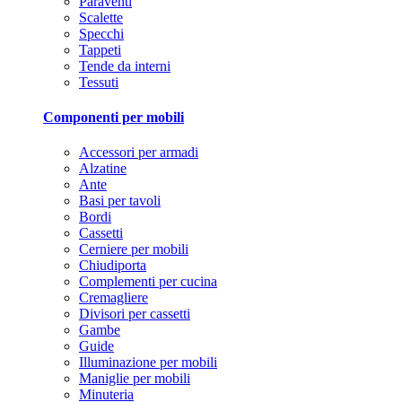
Paraventi
Scalette
Specchi
Tappeti
Tende da interni
Tessuti
Componenti per mobili
Accessori per armadi
Alzatine
Ante
Basi per tavoli
Bordi
Cassetti
Cerniere per mobili
Chiudiporta
Complementi per cucina
Cremagliere
Divisori per cassetti
Gambe
Guide
Illuminazione per mobili
Maniglie per mobili
Minuteria