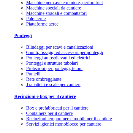
Macchine per cave e miniere, perforatrici
Macchine speciali da cantiere
Macchine stradali e compattatori
Pale, terne
Piattaforme aeree
Ponteggi
Blindaggi per scavi e canalizzazioni
Giunti, fissaggi ed accessori per ponteggi
Ponteggi autosollevanti ed elettrici
Ponteggi e strutture tubolari
Protezioni per ponteggi, teloni
Puntelli
Rete ombreggiante
Trabattelli e scale per cantieri
Recinzioni e box per il cantiere
Box e prefabbricati per il cantiere
Containers per il cantiere
Recinzioni temporanee e mobili per il cantiere
Servizi igienici monoblocco per cantiere