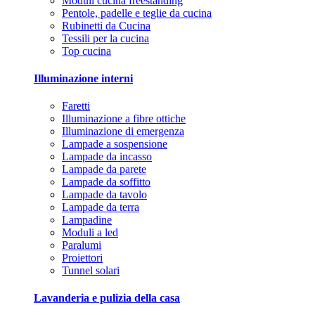
Moduli cucina freestanding
Pentole, padelle e teglie da cucina
Rubinetti da Cucina
Tessili per la cucina
Top cucina
Illuminazione interni
Faretti
Illuminazione a fibre ottiche
Illuminazione di emergenza
Lampade a sospensione
Lampade da incasso
Lampade da parete
Lampade da soffitto
Lampade da tavolo
Lampade da terra
Lampadine
Moduli a led
Paralumi
Proiettori
Tunnel solari
Lavanderia e pulizia della casa