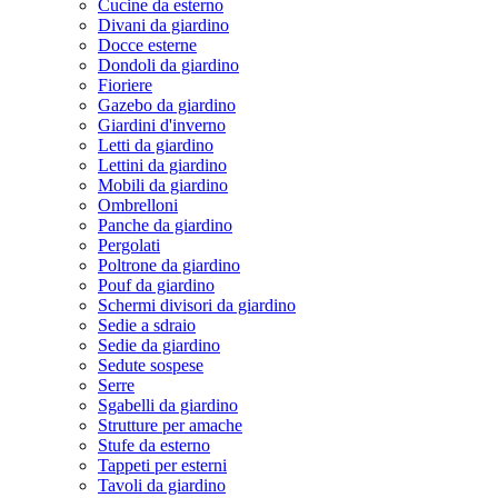
Cucine da esterno
Divani da giardino
Docce esterne
Dondoli da giardino
Fioriere
Gazebo da giardino
Giardini d'inverno
Letti da giardino
Lettini da giardino
Mobili da giardino
Ombrelloni
Panche da giardino
Pergolati
Poltrone da giardino
Pouf da giardino
Schermi divisori da giardino
Sedie a sdraio
Sedie da giardino
Sedute sospese
Serre
Sgabelli da giardino
Strutture per amache
Stufe da esterno
Tappeti per esterni
Tavoli da giardino