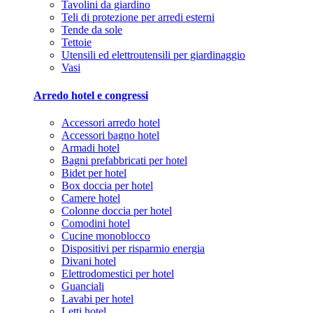
Tavolini da giardino
Teli di protezione per arredi esterni
Tende da sole
Tettoie
Utensili ed elettroutensili per giardinaggio
Vasi
Arredo hotel e congressi
Accessori arredo hotel
Accessori bagno hotel
Armadi hotel
Bagni prefabbricati per hotel
Bidet per hotel
Box doccia per hotel
Camere hotel
Colonne doccia per hotel
Comodini hotel
Cucine monoblocco
Dispositivi per risparmio energia
Divani hotel
Elettrodomestici per hotel
Guanciali
Lavabi per hotel
Letti hotel