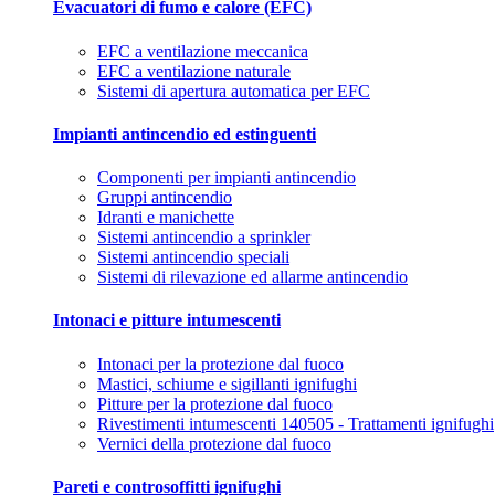
Evacuatori di fumo e calore (EFC)
EFC a ventilazione meccanica
EFC a ventilazione naturale
Sistemi di apertura automatica per EFC
Impianti antincendio ed estinguenti
Componenti per impianti antincendio
Gruppi antincendio
Idranti e manichette
Sistemi antincendio a sprinkler
Sistemi antincendio speciali
Sistemi di rilevazione ed allarme antincendio
Intonaci e pitture intumescenti
Intonaci per la protezione dal fuoco
Mastici, schiume e sigillanti ignifughi
Pitture per la protezione dal fuoco
Rivestimenti intumescenti 140505 - Trattamenti ignifughi
Vernici della protezione dal fuoco
Pareti e controsoffitti ignifughi