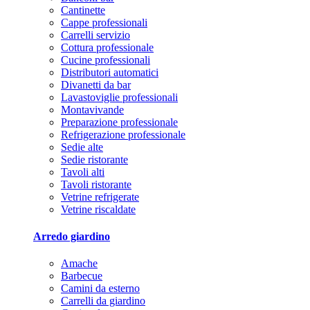
Cantinette
Cappe professionali
Carrelli servizio
Cottura professionale
Cucine professionali
Distributori automatici
Divanetti da bar
Lavastoviglie professionali
Montavivande
Preparazione professionale
Refrigerazione professionale
Sedie alte
Sedie ristorante
Tavoli alti
Tavoli ristorante
Vetrine refrigerate
Vetrine riscaldate
Arredo giardino
Amache
Barbecue
Camini da esterno
Carrelli da giardino