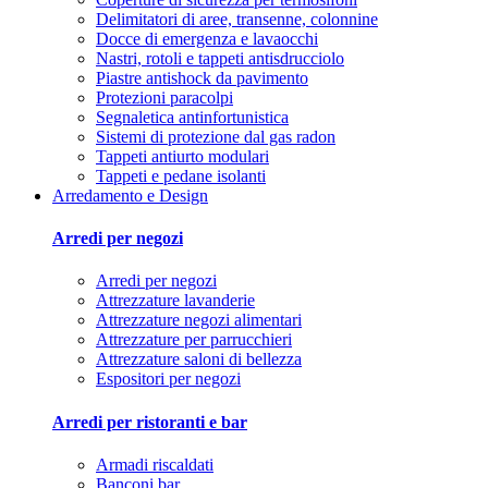
Delimitatori di aree, transenne, colonnine
Docce di emergenza e lavaocchi
Nastri, rotoli e tappeti antisdrucciolo
Piastre antishock da pavimento
Protezioni paracolpi
Segnaletica antinfortunistica
Sistemi di protezione dal gas radon
Tappeti antiurto modulari
Tappeti e pedane isolanti
Arredamento e Design
Arredi per negozi
Arredi per negozi
Attrezzature lavanderie
Attrezzature negozi alimentari
Attrezzature per parrucchieri
Attrezzature saloni di bellezza
Espositori per negozi
Arredi per ristoranti e bar
Armadi riscaldati
Banconi bar