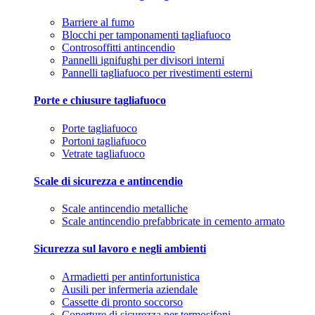
Barriere al fumo
Blocchi per tamponamenti tagliafuoco
Controsoffitti antincendio
Pannelli ignifughi per divisori interni
Pannelli tagliafuoco per rivestimenti esterni
Porte e chiusure tagliafuoco
Porte tagliafuoco
Portoni tagliafuoco
Vetrate tagliafuoco
Scale di sicurezza e antincendio
Scale antincendio metalliche
Scale antincendio prefabbricate in cemento armato
Sicurezza sul lavoro e negli ambienti
Armadietti per antinfortunistica
Ausili per infermeria aziendale
Cassette di pronto soccorso
Coperture di sicurezza per termosifoni