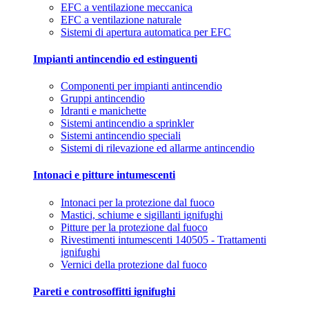
EFC a ventilazione meccanica
EFC a ventilazione naturale
Sistemi di apertura automatica per EFC
Impianti antincendio ed estinguenti
Componenti per impianti antincendio
Gruppi antincendio
Idranti e manichette
Sistemi antincendio a sprinkler
Sistemi antincendio speciali
Sistemi di rilevazione ed allarme antincendio
Intonaci e pitture intumescenti
Intonaci per la protezione dal fuoco
Mastici, schiume e sigillanti ignifughi
Pitture per la protezione dal fuoco
Rivestimenti intumescenti 140505 - Trattamenti
ignifughi
Vernici della protezione dal fuoco
Pareti e controsoffitti ignifughi