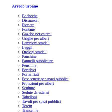
Arredo urbano
Bacheche
Dissuasori
Fioriere
Fontane
Gazebo per esterni
Griglie per alberi
Lampioni stradali
Leggii
Orologi stradali
Panchine
Pannelli pubblicitari
Pensiline
Portabici
Portarifiuti
Posacenere per spazi pubblici
Protezioni per alberi
Sculture
Sedute da esterni
Tabelloni
Tavoli per spazi pubblici
Totem
Transenne