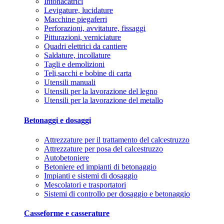
Intonacatrici
Levigature, lucidature
Macchine piegaferri
Perforazioni, avvitature, fissaggi
Pitturazioni, verniciature
Quadri elettrici da cantiere
Saldature, incollature
Tagli e demolizioni
Teli,sacchi e bobine di carta
Utensili manuali
Utensili per la lavorazione del legno
Utensili per la lavorazione del metallo
Betonaggi e dosaggi
Attrezzature per il trattamento del calcestruzzo
Attrezzature per posa del calcestruzzo
Autobetoniere
Betoniere ed impianti di betonaggio
Impianti e sistemi di dosaggio
Mescolatori e trasportatori
Sistemi di controllo per dosaggio e betonaggio
Casseforme e casserature