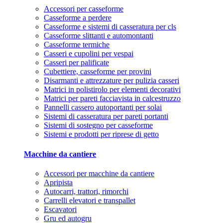
Accessori per casseforme
Casseforme a perdere
Casseforme e sistemi di casseratura per cls
Casseforme slittanti e automontanti
Casseforme termiche
Casseri e cupolini per vespai
Casseri per palificate
Cubettiere, casseforme per provini
Disarmanti e attrezzature per pulizia casseri
Matrici in polistirolo per elementi decorativi
Matrici per pareti facciavista in calcestruzzo
Pannelli cassero autoportanti per solai
Sistemi di casseratura per pareti portanti
Sistemi di sostegno per casseforme
Sistemi e prodotti per riprese di getto
Macchine da cantiere
Accessori per macchine da cantiere
Apripista
Autocarri, trattori, rimorchi
Carrelli elevatori e transpallet
Escavatori
Gru ed autogru