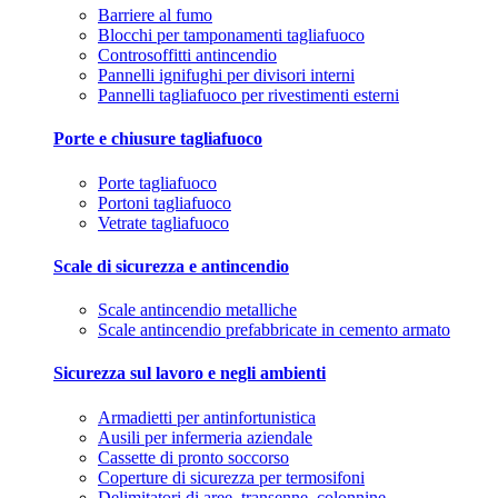
Barriere al fumo
Blocchi per tamponamenti tagliafuoco
Controsoffitti antincendio
Pannelli ignifughi per divisori interni
Pannelli tagliafuoco per rivestimenti esterni
Porte e chiusure tagliafuoco
Porte tagliafuoco
Portoni tagliafuoco
Vetrate tagliafuoco
Scale di sicurezza e antincendio
Scale antincendio metalliche
Scale antincendio prefabbricate in cemento armato
Sicurezza sul lavoro e negli ambienti
Armadietti per antinfortunistica
Ausili per infermeria aziendale
Cassette di pronto soccorso
Coperture di sicurezza per termosifoni
Delimitatori di aree, transenne, colonnine