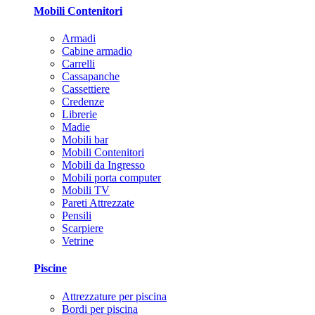
Mobili Contenitori
Armadi
Cabine armadio
Carrelli
Cassapanche
Cassettiere
Credenze
Librerie
Madie
Mobili bar
Mobili Contenitori
Mobili da Ingresso
Mobili porta computer
Mobili TV
Pareti Attrezzate
Pensili
Scarpiere
Vetrine
Piscine
Attrezzature per piscina
Bordi per piscina