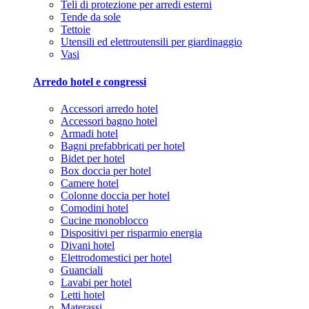
Teli di protezione per arredi esterni
Tende da sole
Tettoie
Utensili ed elettroutensili per giardinaggio
Vasi
Arredo hotel e congressi
Accessori arredo hotel
Accessori bagno hotel
Armadi hotel
Bagni prefabbricati per hotel
Bidet per hotel
Box doccia per hotel
Camere hotel
Colonne doccia per hotel
Comodini hotel
Cucine monoblocco
Dispositivi per risparmio energia
Divani hotel
Elettrodomestici per hotel
Guanciali
Lavabi per hotel
Letti hotel
Materassi