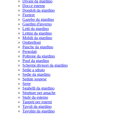
Divani da giardino
Docce esterne
Dondoli da giardino
Fioriere
Gazebo da giardino
Giardini d'inverno
Letti da giardino
Lettini da giardino
Mobili da giardino
Ombrelloni
Panche da giardino
Pergolati
Poltrone da giardino
Pouf da giardino
Schermi divisori da giardino
Sedie a sdraio
Sedie da giardino
Sedute sospese
Serre
Sgabelli da giardino
Strutture per amache
Stufe da esterno
Tappeti per esterni
Tavoli da giardino
Tavolini da giardino