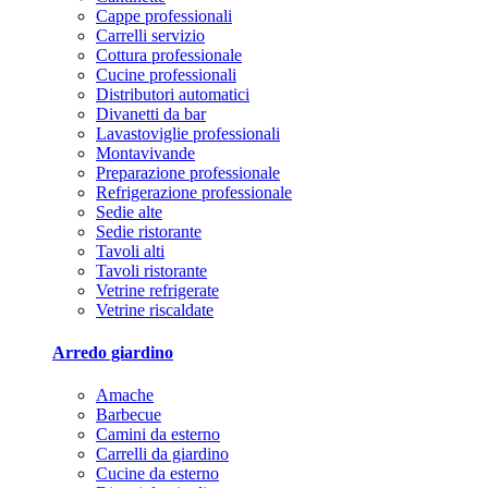
Cappe professionali
Carrelli servizio
Cottura professionale
Cucine professionali
Distributori automatici
Divanetti da bar
Lavastoviglie professionali
Montavivande
Preparazione professionale
Refrigerazione professionale
Sedie alte
Sedie ristorante
Tavoli alti
Tavoli ristorante
Vetrine refrigerate
Vetrine riscaldate
Arredo giardino
Amache
Barbecue
Camini da esterno
Carrelli da giardino
Cucine da esterno