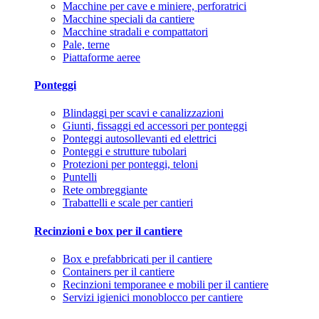
Macchine per cave e miniere, perforatrici
Macchine speciali da cantiere
Macchine stradali e compattatori
Pale, terne
Piattaforme aeree
Ponteggi
Blindaggi per scavi e canalizzazioni
Giunti, fissaggi ed accessori per ponteggi
Ponteggi autosollevanti ed elettrici
Ponteggi e strutture tubolari
Protezioni per ponteggi, teloni
Puntelli
Rete ombreggiante
Trabattelli e scale per cantieri
Recinzioni e box per il cantiere
Box e prefabbricati per il cantiere
Containers per il cantiere
Recinzioni temporanee e mobili per il cantiere
Servizi igienici monoblocco per cantiere