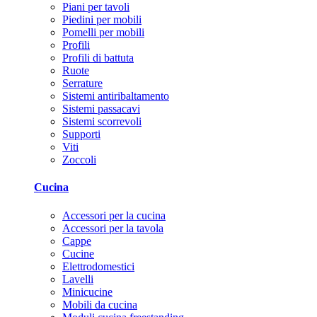
Piani per tavoli
Piedini per mobili
Pomelli per mobili
Profili
Profili di battuta
Ruote
Serrature
Sistemi antiribaltamento
Sistemi passacavi
Sistemi scorrevoli
Supporti
Viti
Zoccoli
Cucina
Accessori per la cucina
Accessori per la tavola
Cappe
Cucine
Elettrodomestici
Lavelli
Minicucine
Mobili da cucina