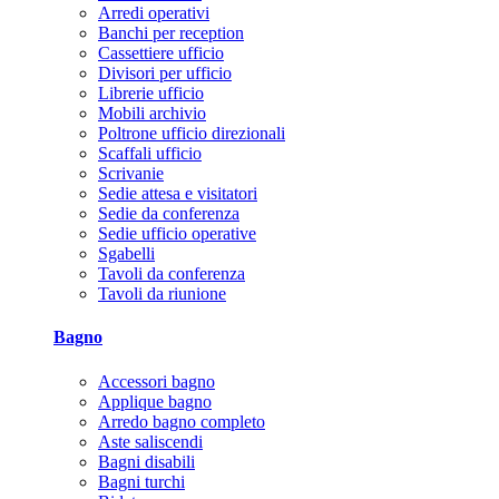
Arredi operativi
Banchi per reception
Cassettiere ufficio
Divisori per ufficio
Librerie ufficio
Mobili archivio
Poltrone ufficio direzionali
Scaffali ufficio
Scrivanie
Sedie attesa e visitatori
Sedie da conferenza
Sedie ufficio operative
Sgabelli
Tavoli da conferenza
Tavoli da riunione
Bagno
Accessori bagno
Applique bagno
Arredo bagno completo
Aste saliscendi
Bagni disabili
Bagni turchi