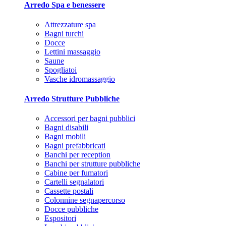
Arredo Spa e benessere
Attrezzature spa
Bagni turchi
Docce
Lettini massaggio
Saune
Spogliatoi
Vasche idromassaggio
Arredo Strutture Pubbliche
Accessori per bagni pubblici
Bagni disabili
Bagni mobili
Bagni prefabbricati
Banchi per reception
Banchi per strutture pubbliche
Cabine per fumatori
Cartelli segnalatori
Cassette postali
Colonnine segnapercorso
Docce pubbliche
Espositori