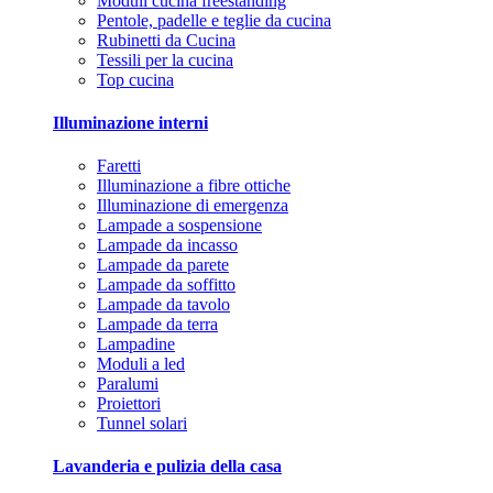
Moduli cucina freestanding
Pentole, padelle e teglie da cucina
Rubinetti da Cucina
Tessili per la cucina
Top cucina
Illuminazione interni
Faretti
Illuminazione a fibre ottiche
Illuminazione di emergenza
Lampade a sospensione
Lampade da incasso
Lampade da parete
Lampade da soffitto
Lampade da tavolo
Lampade da terra
Lampadine
Moduli a led
Paralumi
Proiettori
Tunnel solari
Lavanderia e pulizia della casa