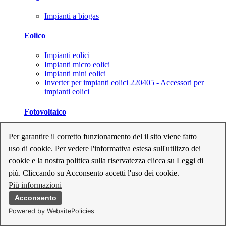
Impianti a biogas
Eolico
Impianti eolici
Impianti micro eolici
Impianti mini eolici
Inverter per impianti eolici 220405 - Accessori per
impianti eolici
Fotovoltaico
Cavi, connettori e sezionatori per impianti fotovoltaici
Per garantire il corretto funzionamento del il sito viene fatto
Inverter per impianti fotovoltaici
uso di cookie. Per vedere l'informativa estesa sull'utilizzo dei
Kit per impianti fotovoltaici
Moduli fotovoltaici
cookie e la nostra politica sulla riservatezza clicca su Leggi di
Sistemi di monitoraggio per impianti fotovoltaici
più. Cliccando su Acconsento accetti l'uso dei cookie.
Strumenti di collaudo e configurazione per impianti
Più informazioni
fotovoltaici
Supporti per impianti fotovoltaici
Acconsento
Powered by WebsitePolicies
Geotermia