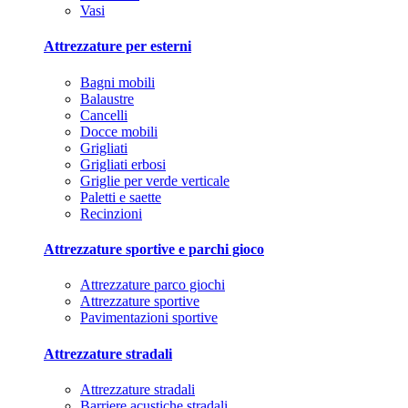
Vasi
Attrezzature per esterni
Bagni mobili
Balaustre
Cancelli
Docce mobili
Grigliati
Grigliati erbosi
Griglie per verde verticale
Paletti e saette
Recinzioni
Attrezzature sportive e parchi gioco
Attrezzature parco giochi
Attrezzature sportive
Pavimentazioni sportive
Attrezzature stradali
Attrezzature stradali
Barriere acustiche stradali