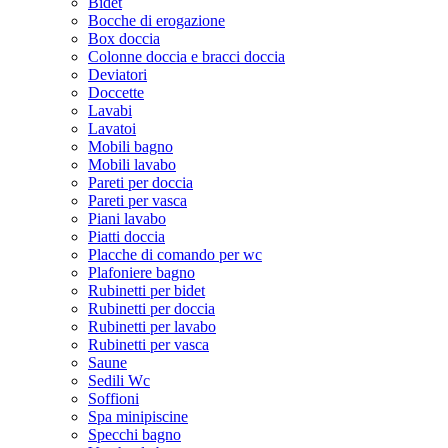
Bidet
Bocche di erogazione
Box doccia
Colonne doccia e bracci doccia
Deviatori
Doccette
Lavabi
Lavatoi
Mobili bagno
Mobili lavabo
Pareti per doccia
Pareti per vasca
Piani lavabo
Piatti doccia
Placche di comando per wc
Plafoniere bagno
Rubinetti per bidet
Rubinetti per doccia
Rubinetti per lavabo
Rubinetti per vasca
Saune
Sedili Wc
Soffioni
Spa minipiscine
Specchi bagno