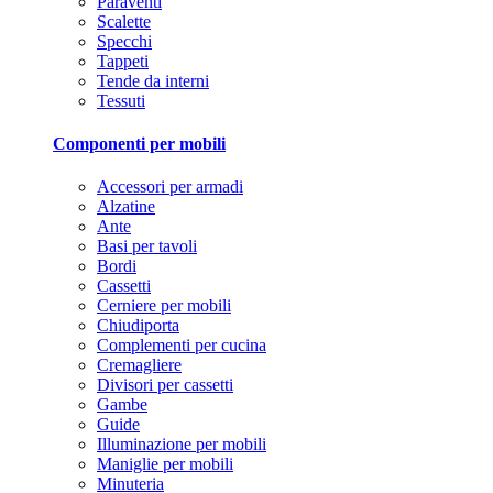
Paraventi
Scalette
Specchi
Tappeti
Tende da interni
Tessuti
Componenti per mobili
Accessori per armadi
Alzatine
Ante
Basi per tavoli
Bordi
Cassetti
Cerniere per mobili
Chiudiporta
Complementi per cucina
Cremagliere
Divisori per cassetti
Gambe
Guide
Illuminazione per mobili
Maniglie per mobili
Minuteria