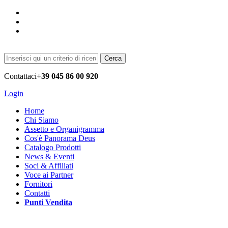
Cerca
Contattaci
+39 045 86 00 920
Login
Home
Chi Siamo
Assetto e Organigramma
Cos'è Panorama Deus
Catalogo Prodotti
News & Eventi
Soci & Affiliati
Voce ai Partner
Fornitori
Contatti
Punti Vendita