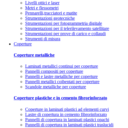
Livelli ottici e laser
Metri e flessometri
Pennarelli,tracciatori e matite
Strumentazioni geotecniche
Strumentazioni per fotogrammetria digitale
Strumentazioni per il telerilevamento satellitare
Strumentazioni per prove di carico e collaudi
Strumenti di misura
Coperture
Coperture metalliche
Laminati metallici continui per coperture
Pannelli compositi per coperture
Pannelli e lastre metalliche per coperture
Pannelli metallici coibentati per coperture
Scandole metalliche per coperture
Coperture plastiche e in cemento fibrorinforzato
Coperture in laminati plastici ad elementi curvi
Lastre di copertura in cemento fibrorinforzato
Pannelli di copertura in laminati plastici opachi
Pannelli di copertura in laminati plastici traslucidi