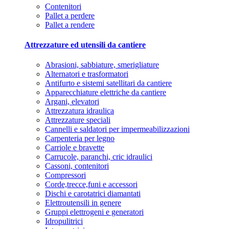
Contenitori
Pallet a perdere
Pallet a rendere
Attrezzature ed utensili da cantiere
Abrasioni, sabbiature, smerigliature
Alternatori e trasformatori
Antifurto e sistemi satellitari da cantiere
Apparecchiature elettriche da cantiere
Argani, elevatori
Attrezzatura idraulica
Attrezzature speciali
Cannelli e saldatori per impermeabilizzazioni
Carpenteria per legno
Carriole e bravette
Carrucole, paranchi, cric idraulici
Cassoni, contenitori
Compressori
Corde,trecce,funi e accessori
Dischi e carotatrici diamantati
Elettroutensili in genere
Gruppi elettrogeni e generatori
Idropulitrici